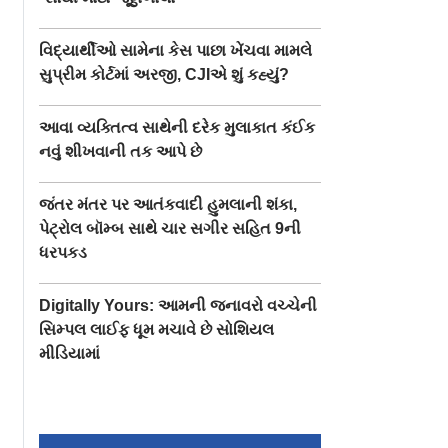
વિદ્યાર્થીઓ સામેના કેસ પાછા ખેંચવા મામલે
સુપ્રીમ કોર્ટમાં અરજી, CJIએ શું કહ્યું?
આવા વ્યક્તિત્વ સાથેની દરેક મુલાકાત કંઈક
નવું શીખવાની તક આપે છે
જંતર મંતર પર આતંકવાદી હુમલાની શંકા,
પેટ્રોલ બૉમ્બ સાથે ચાર સગીર સહિત 9ની
ધરપકડ
Digitally Yours: આમની જનાવરો વચ્ચેની
સિમ્પલ લાઈફ ધૂમ મચાવે છે સોશિયલ
મીડિયામાં
િકન F-35
ઇસ્લામ બન્યો વિશ્વમાં
ઈસાઈઓના સૌથી મ
કર્યો દાવો,
સૌથી ઝડપથી વિકસતો
ધર્મગુરુ પોપ ફ્રાન્સિ
ઝ પર
ધર્મ, જાણો શું છે હિન્દુ
નિધન નરેન્દ્ર મોદ
િપોર્ટ
ધર્મની સ્થિતિ
આપી શ્રદ્ધાંજલિ