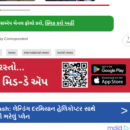
-day Correspondent
ટો
news
international news
world news
>
h: લેન્ડિંગ દરમિયાન હેલિકોપ્ટર સાથે
ભરેલું પ્લેન