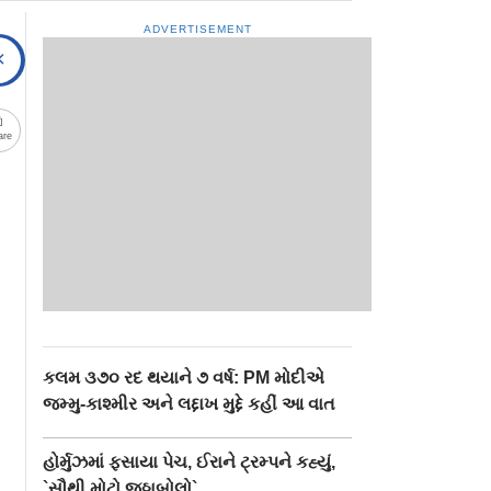
ADVERTISEMENT
are
કલમ ૩૭૦ રદ થયાને ૭ વર્ષ: PM મોદીએ
જમ્મુ-કાશ્મીર અને લદ્દાખ મુદ્દે કહીં આ વાત
હોર્મુઝમાં ફસાયા પેચ, ઈરાને ટ્રમ્પને કહ્યું,
`સૌથી મોટો જૂઠ્ઠાબોલો`