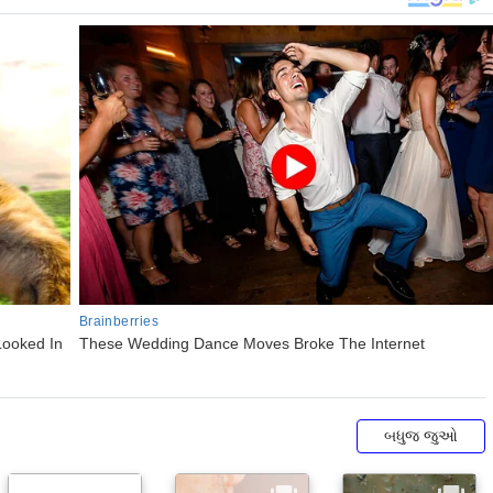
બધુજ જુઓ