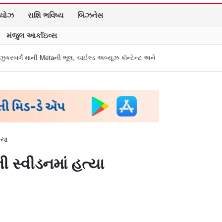
િયોઝ
રાશિ ભવિષ્ય
બિઝનેસ
મંજુલ આર્કાઇવ્સ
taની ભૂલ, ચાઈલ્ડ અબ્યૂઝ કૉન્ટેન્ટ અને ડીપફેક પર માગી માફી
"અધિકારીએ મારા ગ
્યા
 સ્વીડનમાં હત્યા