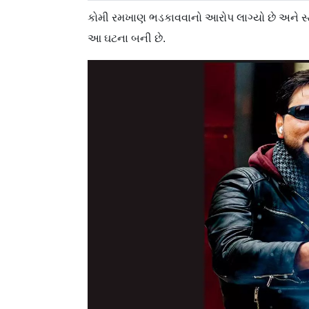
કોમી રમખાણ ભડકાવવાનો આરોપ લાગ્યો છે અને સ્ટ
આ ઘટના બની છે.