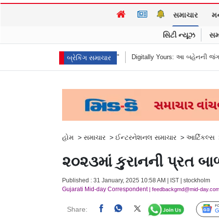
સમાચાર
મ
સિટી ન્યૂઝ
સમ
્યું "હબીબી, કમ ટુ રાંચી"
Digitally Yours: આ બહેનની જંગલી જનાવરો વચ્ચેની
બ્રેકિંગ સમાચાર
હોમ
>
સમાચાર
>
ઈન્ટરનેશનલ સમાચાર
>
આર્ટિકલ્સ
૨૦૨૩માં કુરાનની પ્રત બા
Published : 31 January, 2025 10:58 AM | IST | stockholm
Gujarati Mid-day Correspondent
| feedbackgmd@mid-day.co
Share: