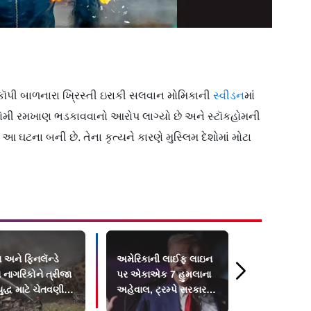
ી કૉપી બાળનારા ખ્રિસ્તી ઇરાકી સલવાન મોમિકાની
સ્વીડન
માં
ે કોમી રમખાણ ભડકાવવાનો આરોપ લાગ્યો છે અને સ્ટૉકહોમની
આ ઘટના બની છે. તેના કૃત્યને કારણે મુસ્લિમ દેશોમાં મોટા
 અને ફિનલૅન્ડે
અમેરિકાની લાઈફ લાઇન
ઈરાને અમેર
 નાગરિકોને ત્રીજા
પર એકાએક 7 હુમલાના
તબાહ કરવાનો 
યુદ્ધ માટે ચેતવણી
અહેવાલ, ટ્રમ્પે સરકારના
કુવૈત ઍરબે
તપાસના આદેશ
હુમલાના પણ ર