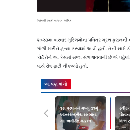
ખ્રિસ્તી ઇરાકી સલવાન મોમિકા
૨૦૨૩માં વારંવાર મુસ્લિમોના પવિત્ર ગ્રંથ કુરાનન
ગોળી મારીને હત્યા કરવામાં આવી હતી. તેની સામ
કોર્ટ તેને આ કેસમાં સજા સંભળાવવાની છે એ પહેલાં 
પાયે રોષ ફાટી નીકળ્યો હતો.
આ પણ વાંચો
વડા પ્રધાનને મળ્યું ૩૧મું
સ્વીડન
આંતરરાષ્ટ્રીય સન્માન-
પોતાના
આ અવૉર્ડનું મહત્ત્વ
વિશ્વ 
જાણો છો?
આપી