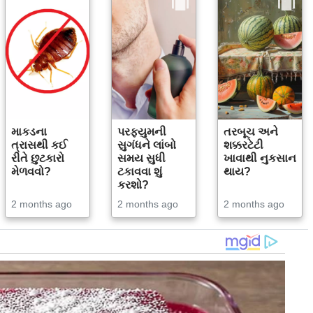
માકડના
પરફ્યુમની
તરબૂચ અને
ત્રાસથી કઈ
સુગંધને લાંબો
શક્કરટેટી
રીતે છુટકારો
સમય સુધી
ખાવાથી નુકસાન
મેળવવો?
ટકાવવા શું
થાય?
કરશો?
2 months ago
2 months ago
2 months ago