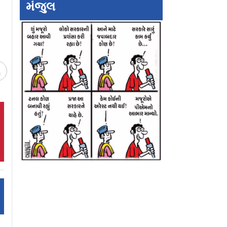
મંજુલ
ચ