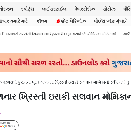
નોરંજન
સ્પોર્ટ્સ
લાઈફસ્ટાઈલ
વેબસ્ટોરીઝ
ફોટોઝ
વીડ
ાચાર તમારે માટે
કૉલમ
શૉટ વિડિઓઝ
વોઈસ ઑફ મુંબઈ
 સિમ્પલ લાઈફસ્ટાઈલ ધૂમ મચાવે છે સોશિયલ મીડિયામાં
માર્ક ઝુકરબર્ગે માની Me
>
૨૦૨૩માં કુરાનની પ્રત બાળનાર ખ્રિસ્તી ઇરાકી સલવાન મોમિકાની સ્વીડનમાં હત
ળનાર ખ્રિસ્તી ઇરાકી સલવાન મોમિકાની
m
Follow Us