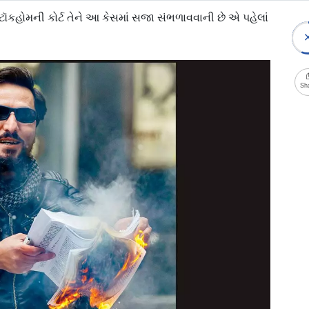
ૉકહોમની કોર્ટ તેને આ કેસમાં સજા સંભળાવવાની છે એ પહેલાં
Sh