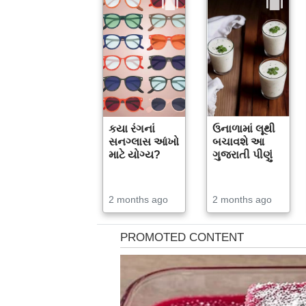
કયા રંગનાં
ઉનાળામાં લૂથી
સનગ્લાસ આંખો
બચાવશે આ
માટે યોગ્ય?
ગુજરાતી પીણું
2 months ago
2 months ago