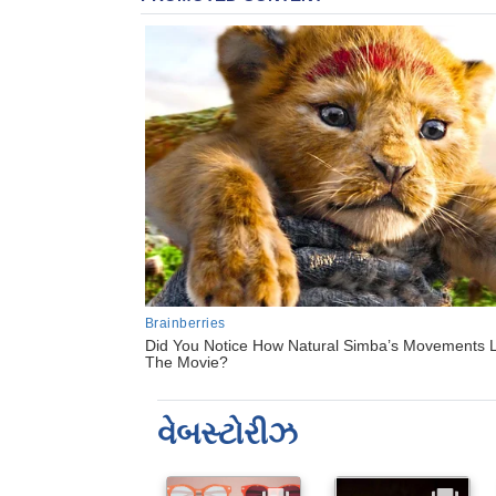
વેબસ્ટોરીઝ