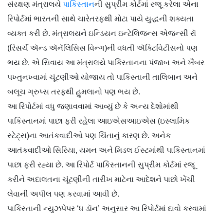
સંરક્ષણ મંત્રાલયે
પાકિસ્તાન
ની સુપ્રીમ કોર્ટમાં રજૂ કરેલા એના
રિપોર્ટમાં ભારતની સાથે ચારેતરફથી મોટા પાયે યુદ્ધની શક્યતા
વ્યક્ત કરી છે. મંત્રાલયને ઇન્ડિયન ઇન્ટેલિજન્સ એજન્સી રૉ
(રિસર્ચ ઍન્ડ ઍનૅલિસિસ વિન્ગ)ની વધતી ઍક્ટિવિટીસનો પણ
ભય છે. એ સિવાય આ મંત્રાલયે પાકિસ્તાનના પંજાબ અને ખૈબર
પખ્તુનખ્વામાં ચૂંટણીઓ યોજાય તો પાકિસ્તાની તાલિબાન અને
બલૂચ ગ્રુપ્સ તરફથી હુમલાનો પણ ભય છે.
આ રિપોર્ટમાં વધુ જણાવવામાં આવ્યું છે કે અન્ય દેશોમાંથી
પાકિસ્તાનમાં પાછા ફરી રહેલા આઇએસઆઇએસ (ઇસ્લામિક
સ્ટેટ્સ)ના આતંકવાદીઓ પણ ચિંતાનું કારણ છે. અનેક
આતંકવાદીઓ સિરિયા, યમન અને મિડલ ઈસ્ટમાંથી પાકિસ્તાનમાં
પાછા ફરી રહ્યા છે. આ રિપોર્ટ પાકિસ્તાનની સુપ્રીમ કોર્ટમાં રજૂ
કરીને અદાલતના ચૂંટણીની તારીખ માટેના આદેશને પાછો ખેંચી
લેવાની અપીલ પણ કરવામાં આવી છે.
પાકિસ્તાની ન્યુઝપેપર ‘ધ ડૉન’ અનુસાર આ રિપોર્ટમાં દાવો કરવામાં