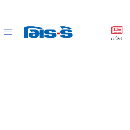
ઇ-પેપર