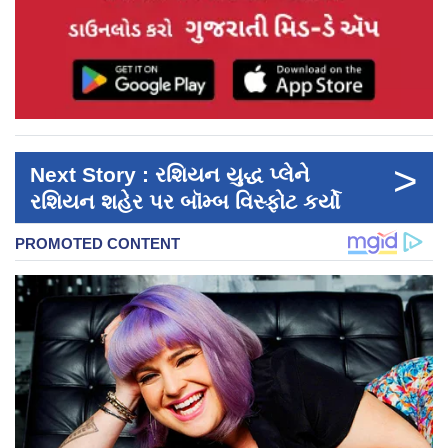
>
Next Story : રશિયન યુદ્ધ પ્લેને
રશિયન શહેર પર બૉમ્બ વિસ્ફોટ કર્યો