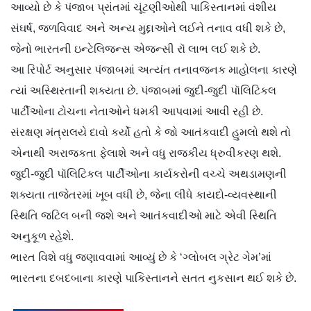
આવ્યો છે કે પંજાબ પ્રાંતમાં ચૂંટણીઓથી પાકિસ્તાનમાં વંશીય
સંઘર્ષ, જળવિવાદ અને અન્ય મુદ્દાઓને લઈને તનાવ વધી શકે છે,
જેનો ભારતની ઇન્ટેલિજન્સ એજન્સી રૉ લાભ લઈ શકે છે.
આ રિપોર્ટ અનુસાર પંજાબમાં અત્યંત તનાવજનક માહોલના કારણે
ત્યાં અસ્થિરતાની શક્યતા છે. પંજાબમાં જુદી-જુદી પૉલિટિકલ
પાર્ટીઓના ટોચના નેતાઓને ધમકી આપવામાં આવી રહી છે.
સંરક્ષણ મંત્રાલયે દાવો કર્યો હતો કે જો આતંકવાદી હુમલો થશે તો
એનાથી અરાજકતા ફેલાશે અને વધુ રાજકીય ધ્રુવીકરણ થશે.
જુદી-જુદી પૉલિટિકલ પાર્ટીઓના કાર્યકરોની વચ્ચે અથડામણની
શક્યતા તાજેતરમાં ખૂબ વધી છે, જેના લીધે કાયદો-વ્યવસ્થાની
સ્થિતિ જટિલ બની જશે અને આતંકવાદીઓ માટે એવી સ્થિતિ
અનુકૂળ રહેશે.
ભારત વિશે વધુ જણાવવામાં આવ્યું છે કે ‘ગ્લોબલ ગ્રેટ ગેમ’માં
ભારતના દબદબાના કારણે પાકિસ્તાનને સતત નુકસાન થઈ શકે છે.