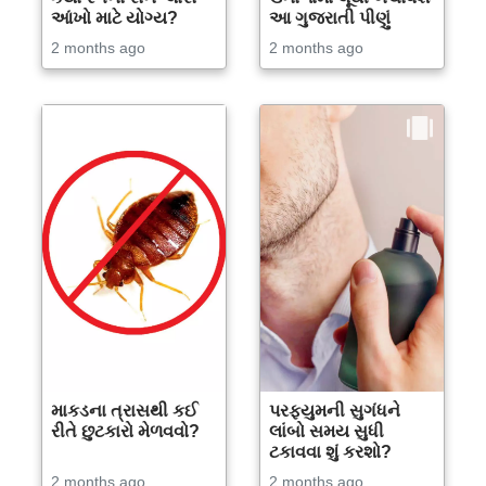
આંખો માટે યોગ્ય?
આ ગુજરાતી પીણું
2 months ago
2 months ago
માકડના ત્રાસથી કઈ
પરફ્યુમની સુગંધને
રીતે છુટકારો મેળવવો?
લાંબો સમય સુધી
ટકાવવા શું કરશો?
2 months ago
2 months ago