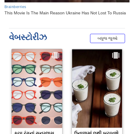
વેબસ્ટોરીઝ
બધુજ જુઓ
કયા રંગનાં સનગ્લાસ
ઉનાળામાં લૂથી બચાવશે