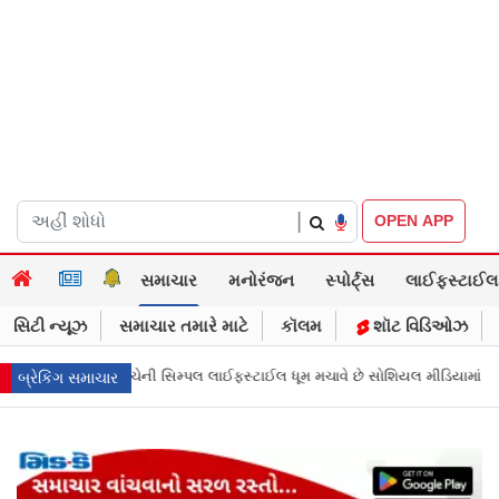
|
OPEN APP
સમાચાર
મનોરંજન
સ્પોર્ટ્સ
લાઈફસ્ટાઈલ
સિટી ન્યૂઝ
સમાચાર તમારે માટે
કૉલમ
શૉટ વિડિઓઝ
 ધૂમ મચાવે છે સોશિયલ મીડિયામાં
માર્ક ઝુકરબર્ગે માની Metaની ભૂલ, ચાઈલ્ડ અબ
બ્રેકિંગ સમાચાર