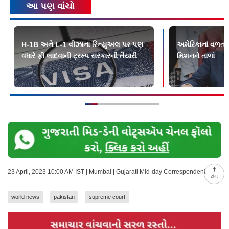
આ પણ વાંચો
H-1B અને L-1 વીઝાના રિન્યુઅલ પર પણ
અમેરિકાનાં વળતાં 
વધારે ફી લાદવાની ટ્રમ્પ સરકારની તૈયારી
મિશનને તાળાં
23 April, 2023 10:00 AM IST | Mumbai | Gujarati Mid-day Correspondent
ટોચ
world news
pakistan
supreme court