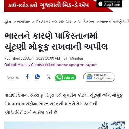
હોમ
>
સમાચાર
>
ઈન્ટરનેશનલ સમાચાર
>
આર્ટિકલ્સ
>
ભારતને કારણે પાક
ભારતને કારણે પાકિસ્તાનમાં
ચૂંટણી મોકૂફ રાખવાની અપીલ
Published : 23 April, 2023 10:00 AM | IST | Mumbai
Gujarati Mid-day Correspondent
| feedbackgmd@mid-day.com
Share:
Follow Us
પાડોશી દેશના સંરક્ષણ મંત્રાલયે સુપ્રીમ કોર્ટમાં ચૂંટણીઓને મોકૂફ
રાખવાનાં કારણોમાં ભારત તરફથી ખતરો તેમ જ રૉની
ઍક્ટિવિટીઝને સામેલ કરી છે