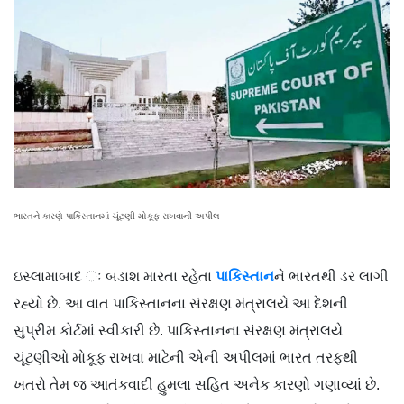
ભારતને કારણે પાકિસ્તાનમાં ચૂંટણી મોકૂફ રાખવાની અપીલ
ઇસ્લામાબાદ ઃ બડાશ મારતા રહેતા
પાકિસ્તાન
ને ભારતથી ડર લાગી
રહ્યો છે. આ વાત પાકિસ્તાનના સંરક્ષણ મંત્રાલયે આ દેશની
સુપ્રીમ કોર્ટમાં સ્વીકારી છે. પાકિસ્તાનના સંરક્ષણ મંત્રાલયે
ચૂંટણીઓ મોકૂફ રાખવા માટેની એની અપીલમાં ભારત તરફથી
ખતરો તેમ જ આતંકવાદી હુમલા સહિત અનેક કારણો ગણાવ્યાં છે.