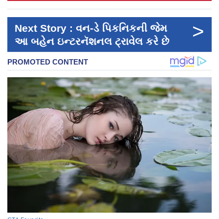
>
Next Story : વન-ડે પિકનિકની જેમ
આ બહેન ઇન્ટરનૅશનલ ટ્રાવેલ કરે છે