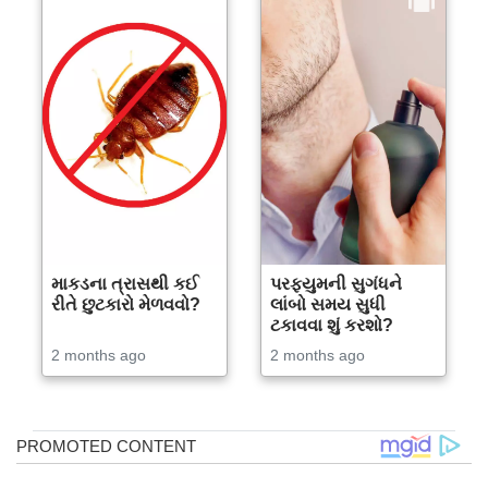
માકડના ત્રાસથી કઈ
પરફ્યુમની સુગંધને
રીતે છુટકારો મેળવવો?
લાંબો સમય સુધી
ટકાવવા શું કરશો?
2 months ago
2 months ago