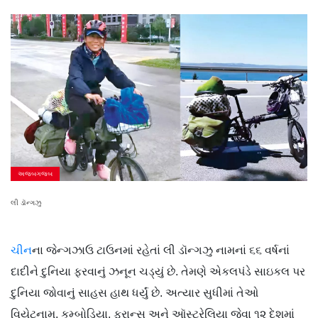
અજબગજબ
લી ડૉન્ગઝુ
ચીન
ના જેન્ગઝાઉ ટાઉનમાં રહેતાં લી ડૉન્ગઝુ નામનાં ૬૬ વર્ષનાં
દાદીને દુનિયા ફરવાનું ઝનૂન ચડ્યું છે. તેમણે એકલપંડે સાઇકલ પર
દુનિયા જોવાનું સાહસ હાથ ધર્યું છે. અત્યાર સુધીમાં તેઓ
વિયેટનામ, કમ્બોડિયા, ફ્રાન્સ અને ઑસ્ટ્રેલિયા જેવા ૧૨ દેશમાં