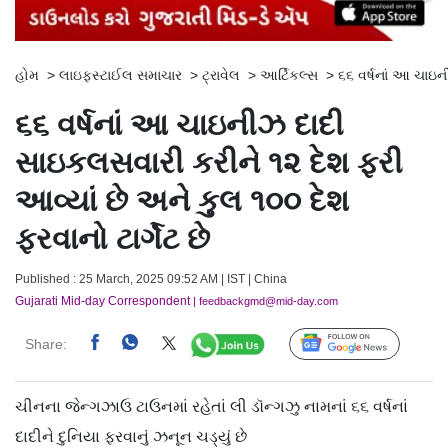
હોમ
>
લાઇફસ્ટાઈલ સમાચાર
>
ટ્રાવેલ
>
આર્ટિકલ્સ
>
૬૬ વર્ષનાં આ ચાઇન
૬૬ વર્ષનાં આ ચાઇનીઝ દાદી
સાઇકલસવારી કરીને ૧૨ દેશ ફરી
આવ્યાં છે અને કુલ ૧૦૦ દેશ
ફરવાનો ટાર્ગેટ છે
Published : 25 March, 2025 09:52 AM | IST | China
Gujarati Mid-day Correspondent
| feedbackgmd@mid-day.com
Share:
Follow Us
ચીનના જેન્ગઝાઉ ટાઉનમાં રહેતાં લી ડૉન્ગઝુ નામનાં ૬૬ વર્ષનાં
દાદીને દુનિયા ફરવાનું ઝનૂન ચડ્યું છે