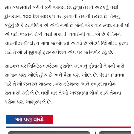
સાઇકલસવારી કરીને ફરી આવ્યાં છે. હજી તેમને અટકવું નથી,
દુનિયાના ૧૦૦ દેશ સાઇકલ પર ફરવાની તેમની ઇચ્છા છે. તેમનું
કહેવું છે કે ટ્રાવેલિંગ એ એવો નશો છે જેનો એક વાર સ્વાદ ચાખી લો
એ પછી જાતને રોકી નથી શકાતી. નવાઈની વાત એ છે કે તેમને
ચાઇનીઝ મૅન્ડરિન ભાષા જ બોલતાં આવડે છે એટલે વિદેશોમાં ફરવા
માટે તેઓ સંપૂર્ણપણે ટ્રાન્સલેશન ઍપ પર જ નિર્ભર રહે છે.
સાઇકલ પર લિમિટેડ બજેટમાં ટ્રાવેલ કરવાનું હોવાથી તેમની પાસે
સામાન પણ ઓછો હોય છે અને પૈસા પણ ઓછા છે. પૈસા બચાવવા
માટે તેઓ જનરલ ગાર્ડન્સ, ગૅસ-સ્ટેશન્સ અને કબ્રસ્તાનોમાં
રાતવાસો કરી લે છે. ઘણી વાર તેઓ અજાણ્યા લોકો સાથે તેમનાં
ઘરોમાં પણ આશ્રય લે છે.
આ પણ વાંચો