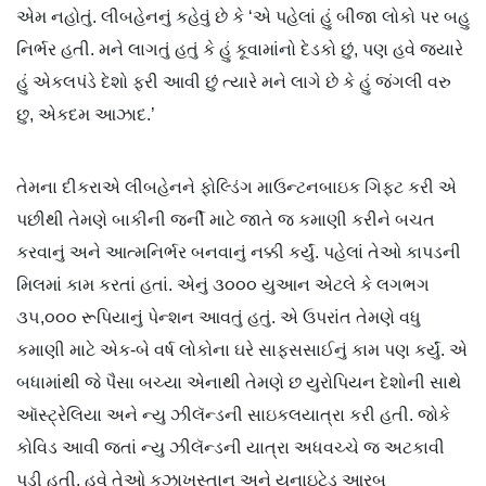
એમ નહોતું. લીબહેનનું કહેવું છે કે ‘એ પહેલાં હું બીજા લોકો પર બહુ
નિર્ભર હતી. મને લાગતું હતું કે હું કૂવામાંનો દેડકો છું, પણ હવે જ્યારે
હું એકલપંડે દેશો ફરી આવી છું ત્યારે મને લાગે છે કે હું જંગલી વરુ
છુ, એકદમ આઝાદ.’
તેમના દીકરાએ લીબહેનને ફોલ્ડિંગ માઉન્ટનબાઇક ગિફ્ટ કરી એ
પછીથી તેમણે બાકીની જર્ની માટે જાતે જ કમાણી કરીને બચત
કરવાનું અને આત્મનિર્ભર બનવાનું નક્કી કર્યું. પહેલાં તેઓ કાપડની
મિલમાં કામ કરતાં હતાં. એનું ૩૦૦૦ યુઆન એટલે કે લગભગ
૩૫,૦૦૦ રૂપિયાનું પેન્શન આવતું હતું. એ ઉપરાંત તેમણે વધુ
કમાણી માટે એક-બે વર્ષ લોકોના ઘરે સાફસસાઈનું કામ પણ કર્યું. એ
બધામાંથી જે પૈસા બચ્યા એનાથી તેમણે છ યુરોપિયન દેશોની સાથે
ઑસ્ટ્રેલિયા અને ન્યુ ઝીલૅન્ડની સાઇકલયાત્રા કરી હતી. જોકે
કોવિડ આવી જતાં ન્યુ ઝીલૅન્ડની યાત્રા અધવચ્ચે જ અટકાવી
પડી હતી. હવે તેઓ કઝાખસ્તાન અને યુનાઇટેડ આરબ