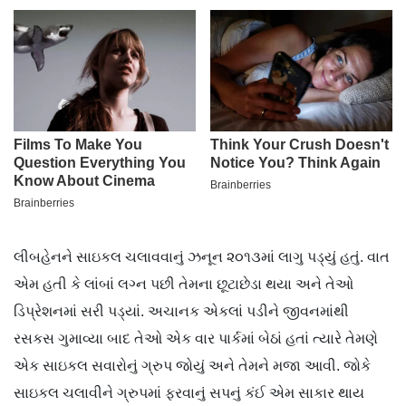
લીબહેનને સાઇકલ ચલાવવાનું ઝનૂન ૨૦૧૩માં લાગુ પડ્યું હતું. વાત
એમ હતી કે લાંબાં લગ્ન પછી તેમના છૂટાછેડા થયા અને તેઓ
ડિપ્રેશનમાં સરી પડ્યાં. અચાનક એકલાં પડીને જીવનમાંથી
રસકસ ગુમાવ્યા બાદ તેઓ એક વાર પાર્કમાં બેઠાં હતાં ત્યારે તેમણે
એક સાઇકલ સવારોનું ગ્રુપ જોયું અને તેમને મજા આવી. જોકે
સાઇકલ ચલાવીને ગ્રુપમાં ફરવાનું સપનું કંઈ એમ સાકાર થાય