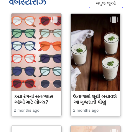
વેબસ્ટોરીઝ
બધુજ જુઓ
કયા રંગનાં સનગ્લાસ
ઉનાળામાં લૂથી બચાવશે
આંખો માટે યોગ્ય?
આ ગુજરાતી પીણું
2 months ago
2 months ago