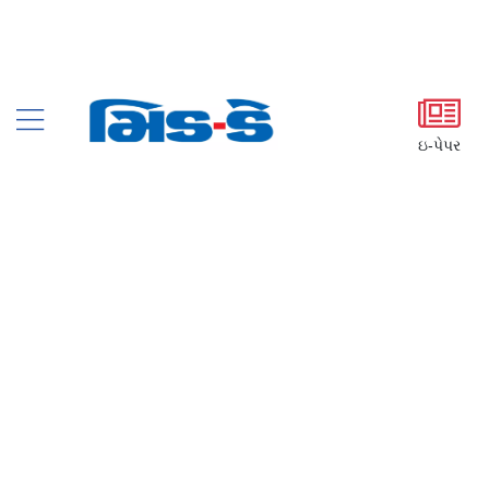
ઇ-પેપર