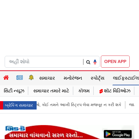
|
OPEN APP
સમાચાર
મનોરંજન
સ્પોર્ટ્સ
લાઈફસ્ટાઈલ
સિટી ન્યૂઝ
સમાચાર તમારે માટે
કૉલમ
શૉટ વિડિઓઝ
પ લેવા મજબૂર ન કરી શકે
જાહેરખબરોથી લોકોને મિસગાઇડ કરનારી સેલિબ્રિટ
બ્રેકિંગ સમાચાર