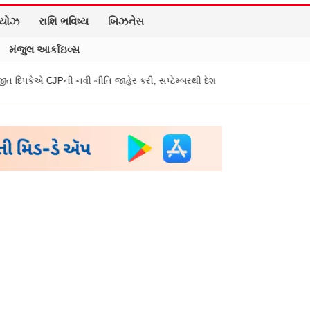
િયોઝ
રાશિ ભવિષ્ય
બિઝનેસ
મંજુલ આર્કાઇવ્સ
 નવી નીતિ જાહેર કરી, સપ્ટેમ્બરથી દેશભારમાં થશે શરૂ
તુકારામ મુંઢે On Fir