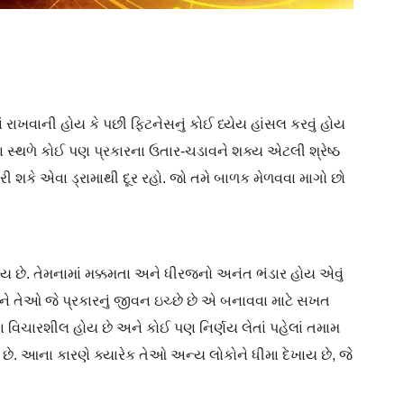
ાં રાખવાની હોય કે પછી ફિટનેસનું કોઈ ધ્યેય હાંસલ કરવું હોય
મના સ્થળે કોઈ પણ પ્રકારના ઉતાર-ચડાવને શક્ય એટલી શ્રેષ્ઠ
 શકે એવા ડ્રામાથી દૂર રહો. જો તમે બાળક મેળવવા માગો છો
ોય છે. તેમનામાં મક્કમતા અને ધીરજનો અનંત ભંડાર હોય એવું
ને તેઓ જે પ્રકારનું જીવન ઇચ્છે છે એ બનાવવા માટે સખત
 વિચારશીલ હોય છે અને કોઈ પણ નિર્ણય લેતાં પહેલાં તમામ
કરે છે. આના કારણે ક્યારેક તેઓ અન્ય લોકોને ધીમા દેખાય છે, જે