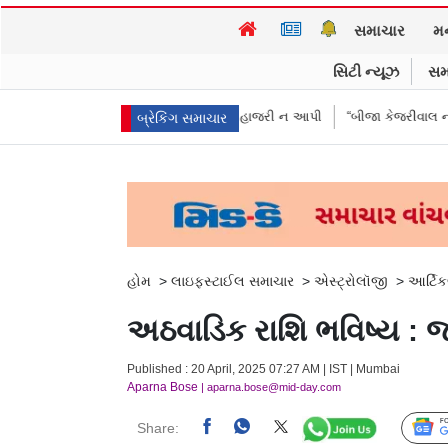
સમાચાર
મ
સિટી ન્યૂઝ
સમ
દીકરીઓએ પૈસા મોકલાવ્યા પણ હાજરી ન આપી
“બીજા કેજરીવાલ નથી જોઈતા”: CJ
બ્રેકિંગ સમાચાર
હોમ
>
લાઇફસ્ટાઈલ સમાચાર
>
એસ્ટ્રોલૉજી
>
આર્ટિક
અઠવાડિક રાશિ ભવિષ્ય : જા
Published : 20 April, 2025 07:27 AM | IST | Mumbai
Aparna Bose
| aparna.bose@mid-day.com
Share: