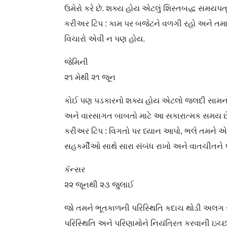
ઉમેરો કરે છે. શક્ય હોય એટલું શિસ્તબદ્ધ સમયપ
કરીઅર ટિપ : કામ પર બજેટને વળગી રહો અને તમારી
વિચારો એવી ન પણ હોય.
જેમિની
૨૧ મેથી ૨૧ જૂન
કોઈ પણ પડકારનો શક્ય હોય એટલો જલદી સામનો
અને વારસાગત બાબતો માટે આ સકારાત્મક સમય છ
કરીઅર ટિપ : વિગતો પર ધ્યાન આપો, ભલે તમને એ
સહકર્મીઓ સાથે સારા સંબંધ રાખો અને વાતચીતને પ
કૅન્સર
૨૨ જૂનથી ૨૩ જુલાઈ
જો તમને ભૂતકાળની પરિસ્થિતિ કદાચ થોડી અલગ રી
પરિસ્થિતિ અને પરિણામોને નિયંત્રિત કરવાની ઇચ્છા