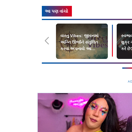
આ પણ વાંચો
વાસ્તુ Vibes: જીવનમાં
સ્વભ
અગ્નિ ઊર્જાને સંતુલિત
શુક્ર 
કરવા અપનાવો આ
કરે છે
પ્રેક્ટિલ રીત
A