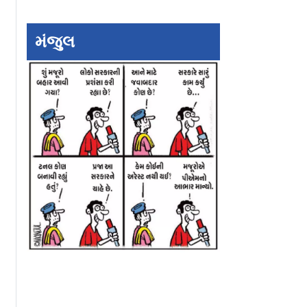
મંજુલ
િ ભવિષ્ય :
અઠવાડિક રાશિ ભવિષ્ય :
અઠવાડિક રાશિ ભવિષ
મારી રાશિમાં
જાણો શું છે તમારી રાશિમાં
જાણો શું છે તમારી ર
ખાસ
ખાસ