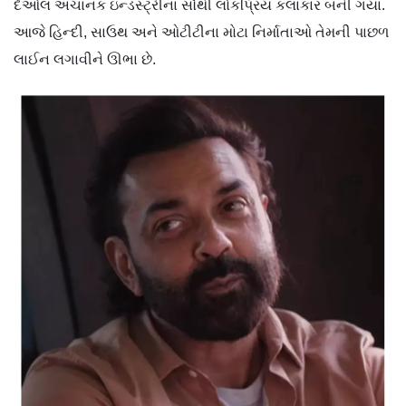
દેઓલ અચાનક ઇન્ડસ્ટ્રીના સૌથી લોકપ્રિય કલાકાર બની ગયા.
આજે હિન્દી, સાઉથ અને ઓટીટીના મોટા નિર્માતાઓ તેમની પાછળ
લાઈન લગાવીને ઊભા છે.