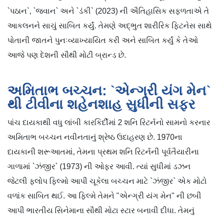
`પઠાન`, `જવાન` અને `ડંકી` (2023) ની ઐતિહાસિક સફળતાએ તે
આકલનને સાચું સાબિત કર્યું. તેમણે અદ્ભુત શારીરિક ફિટનેસ સાથે
પોતાની જાતને પુનઃવ્યાખ્યાયિત કરી અને સાબિત કર્યું કે તેઓ
આજે પણ દેશની સૌથી મોટી બ્રાન્ડ છે.
અમિતાભ બચ્ચન: `એન્ગ્રી યંગ મેન`
થી ટીવીના શહેનશાહ સુધીની સફર
પાંચ દાયકાથી વધુ લાંબી કારકિર્દીમાં 2 શનિ રિટર્નનો સામનો કરનાર
અમિતાભ બચ્ચન નવીનતાનું શ્રેષ્ઠ ઉદાહરણ છે. 1970ના
દાયકાની શરૂઆતમાં, તેમના પ્રથમ શનિ રિટર્નની પૂર્વતૈયારીના
ગાળામાં `ઝંજીર` (1973) ની ઓફર આવી. ત્યાં સુધીમાં ડઝન
જેટલી ફ્લોપ ફિલ્મો આપી ચૂકેલા બચ્ચન માટે `ઝંજીર` એક મોટો
વળાંક સાબિત થઈ. આ ફિલ્મે તેમને "એન્ગ્રી યંગ મેન" ની છબી
આપી ભારતીય સિનેમાના સૌથી મોટા સ્ટાર બનાવી દીધા. તેમનું