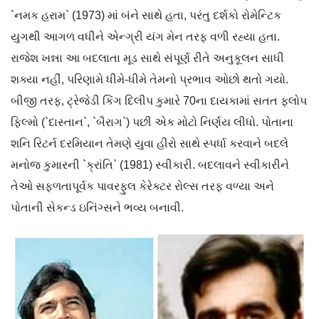
`નમક હરામ` (1973) માં બંને સાથે હતા, પરંતુ દર્શકો રોમેન્ટિક
યુગથી આગળ વધીને એન્ગ્રી યંગ મેન તરફ વળી રહ્યા હતા.
રાજેશ ખન્ના આ બદલાતા મૂડ સાથે સંપૂર્ણ રીતે અનુકૂલન સાધી
શક્યા નહીં, પરિણામે ધીમે-ધીમે તેમનો પ્રભાવ ઓછો થતો ગયો.
બીજી તરફ, ટ્રેજેડી કિંગ દિલીપ કુમારે 70ના દાયકામાં સતત ફ્લોપ
ફિલ્મો (`દાસ્તાન`, `બૈરાગ`) પછી એક મોટો નિર્ણય લીધો. પોતાના
શનિ રિટર્ન દરમિયાન તેમણે યુવા હીરો સાથે સ્પર્ધા કરવાને બદલે
મનોજ કુમારની `ક્રાંતિ` (1981) સ્વીકારી. બદલાવને સ્વીકારીને
તેઓ સફળતાપૂર્વક પાવરફુલ કેરેક્ટર રોલ્સ તરફ વળ્યા અને
પોતાની સેકન્ડ ઇનિંગ્સને ભવ્ય બનાવી.