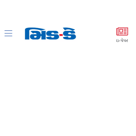
ઇ-પેપર