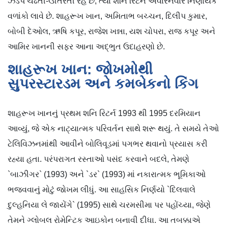
ઝડપે ચઢતી-ઊતરતી રહે છે, ત્યાં શનિ રિટર્ન અવારનવાર નિર્ણાયક
વળાંકો લાવે છે. શાહરૂખ ખાન, અમિતાભ બચ્ચન, દિલીપ કુમાર,
બોબી દેઓલ, ઋષિ કપૂર, રાજેશ ખન્ના, યશ ચોપરા, રાજ કપૂર અને
આમિર ખાનની સફર આના અદ્ભુત ઉદાહરણો છે.
શાહરૂખ ખાન: જોખમોથી
સુપરસ્ટારડમ અને કમબેકનો કિંગ
શાહરૂખ ખાનનું પ્રથમ શનિ રિટર્ન 1993 થી 1995 દરમિયાન
આવ્યું, જે એક નાટ્યાત્મક પરિવર્તન સાથે શરૂ થયું. તે સમયે તેઓ
ટેલિવિઝનમાંથી આવીને બોલિવૂડમાં પગભર થવાનો પ્રયાસ કરી
રહ્યા હતા. પરંપરાગત રસ્તાઓ પસંદ કરવાને બદલે, તેમણે
`બાઝીગર` (1993) અને `ડર` (1993) માં નકારાત્મક ભૂમિકાઓ
ભજવવાનું મોટું જોખમ લીધું. આ સાહસિક નિર્ણયો `દિલવાલે
દુલ્હનિયા લે જાયેંગે` (1995) સાથે ચરમસીમા પર પહોંચ્યા, જેણે
તેમને ગ્લોબલ રોમેન્ટિક આઇકોન બનાવી દીધા. આ તબક્કાએ