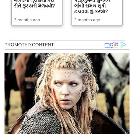
માકડના ત્રાસથી કઈ
પરફ્યુમની સુગંધને
રીતે છુટકારો મેળવવો?
લાંબો સમય સુધી
ટકાવવા શું કરશો?
2 months ago
2 months ago