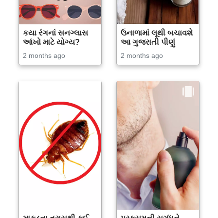
કયા રંગનાં સનગ્લાસ
ઉનાળામાં લૂથી બચાવશે
આંખો માટે યોગ્ય?
આ ગુજરાતી પીણું
2 months ago
2 months ago