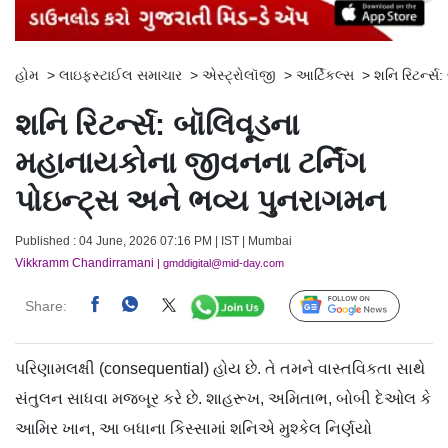
હોમ
>
લાઇફસ્ટાઈલ સમાચાર
>
એસ્ટ્રોલૉજી
>
આર્ટિકલ્સ
>
શનિ રિટર્ન્
શનિ રિટર્ન્સ: બૉલિવૂડના
મહાનાયકોના જીવનના ટર્નિંગ
પોઇન્ટ્સ અને ભવ્ય પુનરાગમન
Published : 04 June, 2026 07:16 PM | IST | Mumbai
Vikkramm Chandirramani
| gmddigital@mid-day.com
Share:
Follow Us
પરિણામલક્ષી (consequential) હોય છે. તે તમને વાસ્તવિકતા સાથે
સંતુલન સાધવા મજબૂર કરે છે. શાહરૂખ, અમિતાભ, બોબી દેઓલ કે
આમિર ખાન, આ બધાના કિસ્સામાં શનિએ મુશ્કેલ નિર્ણયો