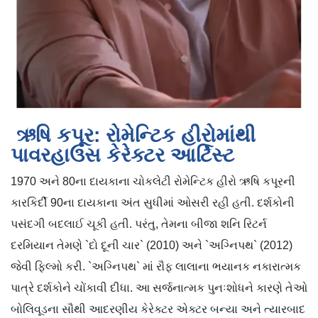
ઋષિ કપૂર: રોમેન્ટિક હીરોમાંથી
પાવરહાઉસ કેરેક્ટર આર્ટિસ્ટ
1970 અને 80ના દાયકાના ચોકલેટી રોમેન્ટિક હીરો ઋષિ કપૂરની
કારકિર્દી 90ના દાયકાના અંત સુધીમાં ઓસરી રહી હતી. દર્શકોની
પસંદગી બદલાઈ ચૂકી હતી. પરંતુ, તેમના બીજા શનિ રિટર્ન
દરમિયાન તેમણે `દો દૂની ચાર` (2010) અને `અગ્નિપથ` (2012)
જેવી ફિલ્મો કરી. `અગ્નિપથ` માં રૌફ લાલાના ભયાનક નકારાત્મક
પાત્રે દર્શકોને ચોંકાવી દીધા. આ સર્જનાત્મક પુનઃશોધને કારણે તેઓ
બોલિવૂડના સૌથી આદરણીય કેરેક્ટર એક્ટર બન્યા અને ત્યારબાદ