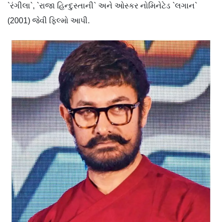
`રંગીલા`, `રાજા હિન્દુસ્તાની` અને ઓસ્કર નોમિનેટેડ `લગાન`
(2001) જેવી ફિલ્મો આપી.