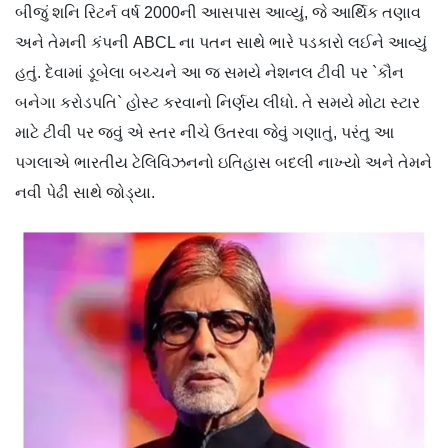
બીજું શનિ રિટર્ન વર્ષ 2000ની આસપાસ આવ્યું, જે આર્થિક તણાવ
અને તેમની કંપની ABCL ના પતન સાથે ભારે પડકારો લઈને આવ્યું
હતું. દેવામાં ડૂબેલા બચ્ચને આ જ સમયે નેશનલ ટીવી પર `કૌન
બનેગા કરોડપતિ` હોસ્ટ કરવાનો નિર્ણય લીધો. તે સમયે મોટા સ્ટાર
માટે ટીવી પર જવું એ સ્તર નીચે ઉતરવા જેવું ગણાતું, પરંતુ આ
પગલાએ ભારતીય ટેલિવિઝનનો ઇતિહાસ બદલી નાખ્યો અને તેમને
નવી પેઢી સાથે જોડ્યા.