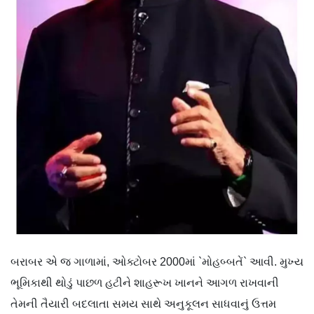
બરાબર એ જ ગાળામાં, ઓક્ટોબર 2000માં `મોહબ્બતેં` આવી. મુખ્ય
ભૂમિકાથી થોડું પાછળ હટીને શાહરૂખ ખાનને આગળ રાખવાની
તેમની તૈયારી બદલાતા સમય સાથે અનુકૂલન સાધવાનું ઉત્તમ