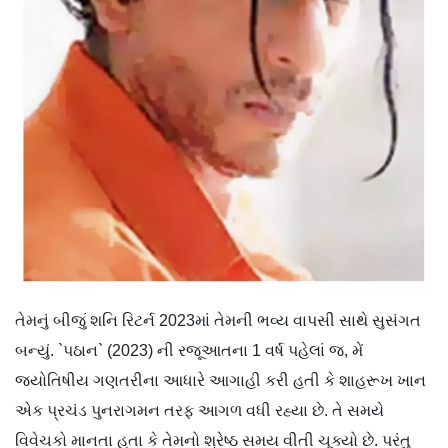
તેમનું બીજું શનિ રિટર્ન 2023માં તેમની ભવ્ય વાપસી સાથે સુસંગત
બન્યું. `પઠાન` (2023) ની રજૂઆતના 1 વર્ષ પહેલાં જ, મેં
જ્યોતિષીય ગણતરીના આધારે આગાહી કરી હતી કે શાહરૂખ ખાન
એક પ્રચંડ પુનરાગમન તરફ આગળ વધી રહ્યા છે. તે સમયે
વિવેચકો માનતા હતા કે તેમનો શ્રેષ્ઠ સમય વીતી ચૂક્યો છે. પરંતુ