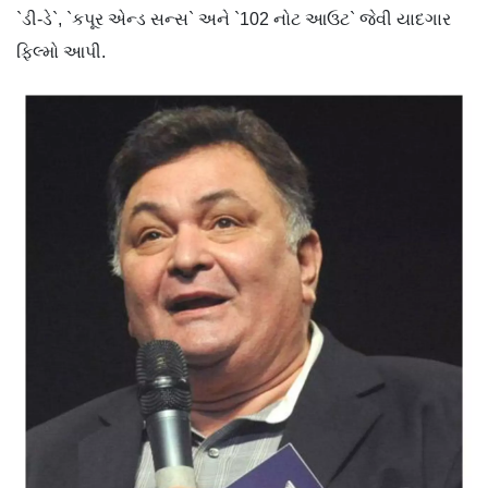
`ડી-ડે`, `કપૂર એન્ડ સન્સ` અને `102 નોટ આઉટ` જેવી યાદગાર
ફિલ્મો આપી.