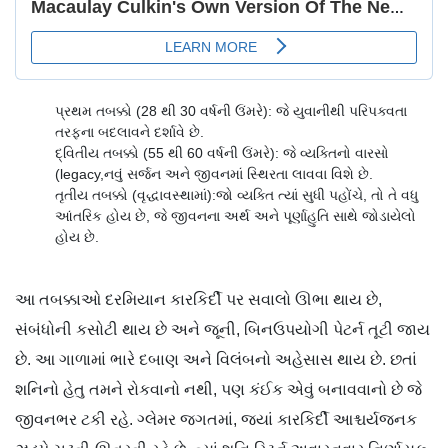
પ્રથમ તબક્કો (28 થી 30 વર્ષની ઉંમરે): જે યુવાનીથી પરિપક્વતા
તરફના બદલાવને દર્શાવે છે.
દ્વિતીય તબક્કો (55 થી 60 વર્ષની ઉંમરે): જે વ્યક્તિનો વારસો
(legacy,નવું સર્જન અને જીવનમાં સ્થિરતા લાવવા વિશે છે.
તૃતીય તબક્કો (વૃદ્ધાવસ્થામાં):જો વ્યક્તિ ત્યાં સુધી પહોંચે, તો તે વધુ
આંતરિક હોય છે, જે જીવનના અર્થ અને પૂર્ણાહુતિ સાથે જોડાયેલો
હોય છે.
આ તબક્કાઓ દરમિયાન કારકિર્દી પર સવાલો ઊભા થાય છે,
સંબંધોની કસોટી થાય છે અને જૂની, બિનઉપયોગી પેટર્ન તૂટી જાય
છે. આ ગાળામાં ભારે દબાણ અને વિલંબનો અહેસાસ થાય છે. છતાં
શનિનો હેતુ તમને રોકવાનો નથી, પણ કંઈક એવું બનાવવાનો છે જે
જીવનભર ટકી રહે. ગ્લેમર જગતમાં, જ્યાં કારકિર્દી આશ્ચર્યજનક