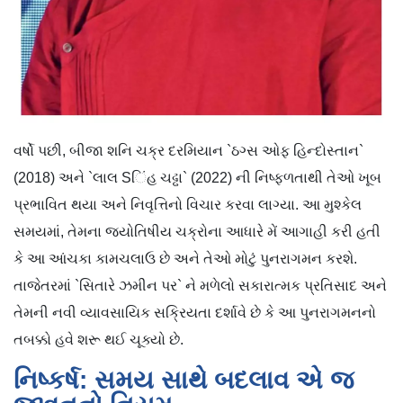
વર્ષો પછી, બીજા શનિ ચક્ર દરમિયાન `ઠગ્સ ઓફ હિન્દોસ્તાન`
(2018) અને `લાલ Sિંહ ચઢ્ઢા` (2022) ની નિષ્ફળતાથી તેઓ ખૂબ
પ્રભાવિત થયા અને નિવૃત્તિનો વિચાર કરવા લાગ્યા. આ મુશ્કેલ
સમયમાં, તેમના જ્યોતિષીય ચક્રોના આધારે મેં આગાહી કરી હતી
કે આ આંચકા કામચલાઉ છે અને તેઓ મોટું પુનરાગમન કરશે.
તાજેતરમાં `સિતારે ઝમીન પર` ને મળેલો સકારાત્મક પ્રતિસાદ અને
તેમની નવી વ્યાવસાયિક સક્રિયતા દર્શાવે છે કે આ પુનરાગમનનો
તબક્કો હવે શરૂ થઈ ચૂક્યો છે.
નિષ્કર્ષ: સમય સાથે બદલાવ એ જ