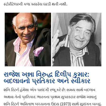
સ્ટોરીટેલરની કળા ક્યારેય ઘરડી થતી નથી.
રાજેશ ખન્ના વિરુદ્ધ દિલીપ કુમાર:
બદલાવનો પ્રતિકાર અને સ્વીકાર
શનિ રિટર્ન હંમેશા એક પસંદગી રજૂ કરે છે: સમય સાથે બદલાવ
અથવા તેનો પ્રતિકાર. ભારતના પ્રથમ સુપરસ્ટાર રાજેશ ખન્નાનું
શનિ રિટર્ન અમિતાભ બચ્ચનના ઉદય (1973) સાથે સુસંગત બન્યું.