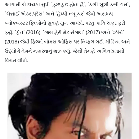
આગામી બે દાયકા સુધી `કુછ કુછ હોતા હૈ`, `કભી ખુશી કભી ગમ`,
`ચેન્નાઈ એક્સપ્રેસ` અને `હેપ્પી ન્યૂ યર` જેવી અસંખ્ય
બ્લોકબસ્ટર ફિલ્મોનો સુવર્ણ યુગ આપ્યો. પરંતુ, શનિ ચક્ર ફરી
ફર્યું. `ફેન` (2016), `જબ હેરી મેટ સેજલ` (2017) અને `ઝીરો`
(2018) જેવી ફિલ્મો બોક્સ ઓફિસ પર નિષ્ફળ ગઈ. મીડિયા અને
ઉદ્યોગે તેમને નકારવાનું શરૂ કર્યું, જેથી તેમણે અભિનયમાંથી
વિરામ લીધો.