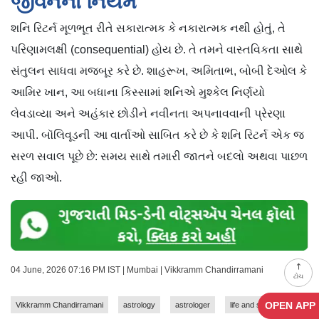
જીવનનો નિયમ
શનિ રિટર્ન મૂળભૂત રીતે સકારાત્મક કે નકારાત્મક નથી હોતું, તે
પરિણામલક્ષી (consequential) હોય છે. તે તમને વાસ્તવિકતા સાથે
સંતુલન સાધવા મજબૂર કરે છે. શાહરૂખ, અમિતાભ, બોબી દેઓલ કે
આમિર ખાન, આ બધાના કિસ્સામાં શનિએ મુશ્કેલ નિર્ણયો
લેવડાવ્યા અને અહંકાર છોડીને નવીનતા અપનાવવાની પ્રેરણા
આપી. બૉલિવૂડની આ વાર્તાઓ સાબિત કરે છે કે શનિ રિટર્ન એક જ
સરળ સવાલ પૂછે છે: સમય સાથે તમારી જાતને બદલો અથવા પાછળ
રહી જાઓ.
04 June, 2026 07:16 PM IST | Mumbai | Vikkramm Chandirramani
ટોચ
OPEN APP
Vikkramm Chandirramani
astrology
astrologer
life and style