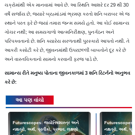
ચક્રોમાંથી એક માનવામાં આવે છે. આ સ્થિતિ આશરે દર 29 થી 30
વર્ષે સર્જાય છે, જ્યારે બ્રહ્માંડમાં ભ્રમણ કરતો શનિ બરાબર એ જ
સ્થાને પરત ફરે છે જ્યાં તમારા જન્મ સમયે હતો. આ કોઈ સામાન્ય
ગોચર નથી; આ સમયગાળો આત્મનિરીક્ષણ, પુનર્ગઠન અને
પરિપક્વતાનો છે. શનિ ક્યારેય સરળતાથી પુરસ્કારો આપતો નથી. તે
આકરી કસોટી કરે છે, જીવનમાંથી ઉપરછલ્લી બાબતોને દૂર કરે છે
અને વાસ્તવિકતાનો સામનો કરવાની ફરજ પાડે છે.
સામાન્ય રીતે મનુષ્ય પોતાના જીવનકાળમાં 3 શનિ રિટર્નનો અનુભવ
કરે છે:
આ પણ વાંચો
Futurescopes: જ્યોતિષશાસ્ત્ર અને
Futurescopes: જ
નક્ષત્રો, અર્થ, પ્રતીકો, પ્રભાવ, લક્ષણો
નક્ષત્રો, અર્થ, પ