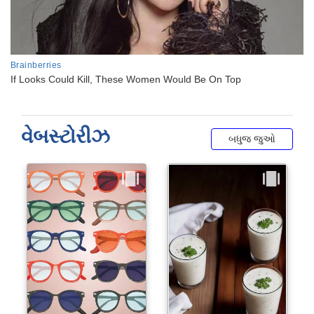
વેબસ્ટોરીઝ
બધુજ જુઓ