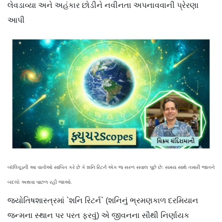
લેવડાવ્યા અને અહંકાર છોડીને નવીનતા અપનાવવાની પ્રેરણા
આપી
બૉલિવૂડની આ વાર્તાઓ સાબિત કરે છે કે શનિ રિટર્ન એક જ સરળ સવાલ પૂછે છે: સમય સાથે તમારી જાતને
બદલો અથવા પાછળ રહી જાઓ.
જ્યોતિષશાસ્ત્રમાં `શનિ રિટર્ન` (શનિનું ભ્રમણકાળ દરમિયાન
જન્મના સ્થાન પર પરત ફરવું) એ જીવનના સૌથી નિર્ણાયક