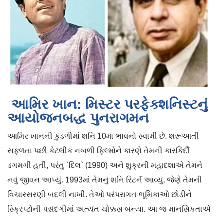
આમિર ખાન: મિસ્ટર પરફેક્શનિસ્ટનું
આયોજનબદ્ધ પુનરાગમન
આમિર ખાનની કુંડળીમાં શનિ 10મા ભાવનો સ્વામી છે. શરૂઆતી
સફળતા પછી કેટલીક નબળી ફિલ્મોને કારણે તેમની કારકિર્દી
ડગમગી હતી, પરંતુ `દિલ` (1990) અને શુક્રની મહાદશાએ તેમને
નવું જીવન આપ્યું. 1993માં તેમનું શનિ રિટર્ન આવ્યું, જેણે તેમની
વિચારસરણી બદલી નાખી. તેઓ પરંપરાગત ભૂમિકાઓ છોડીને
સ્ક્રિપ્ટોની પસંદગીમાં અત્યંત ચોક્કસ બન્યા. આ જ માનસિકતાએ