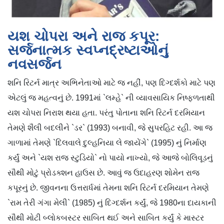
યશ ચોપરા અને રાજ કપૂર:
સર્જનાત્મક સ્વપ્નદ્રષ્ટાઓનું
નવસર્જન
શનિ રિટર્ન માત્ર અભિનેતાઓ માટે જ નહીં, પણ દિગ્દર્શકો માટે પણ
એટલું જ મહત્વનું છે. 1991માં `લમ્હે` ની વ્યાવસાયિક નિષ્ફળતાથી
યશ ચોપરા નિરાશ થયા હતા. પરંતુ પોતાના શનિ રિટર્ન દરમિયાન
તેમણે શૈલી બદલીને `ડર` (1993) બનાવી, જે સુપરહિટ રહી. આ જ
ગાળામાં તેમણે `દિલવાલે દુલ્હનિયા લે જાયેંગે` (1995) નું નિર્માણ
કર્યું અને `યશ રાજ સ્ટુડિયો` નો પાયો નાખ્યો, જે આજે બોલિવૂડનું
સૌથી મોટું પ્રોડક્શન હાઉસ છે. આવું જ ઉદાહરણ શોમેન રાજ
કપૂરનું છે. જીવનના ઉત્તરાર્ધમાં તેમના શનિ રિટર્ન દરમિયાન તેમણે
`રામ તેરી ગંગા મેલી` (1985) નું દિગ્દર્શન કર્યું, જે 1980ના દાયકાની
સૌથી મોટી બ્લોકબસ્ટર સાબિત થઈ અને સાબિત કર્યું કે માસ્ટર