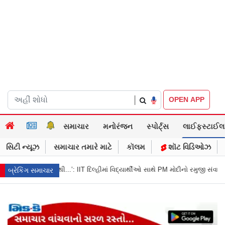
|
OPEN APP
સમાચાર
મનોરંજન
સ્પોર્ટ્સ
લાઈફસ્ટાઈલ
સિટી ન્યૂઝ
સમાચાર તમારે માટે
કૉલમ
શૉટ વિડિઓઝ
: IIT દિલ્હીમાં વિદ્યાર્થીઓ સાથે PM મોદીનો રમુજી સંવાદ
થાણે: શાળાના વિદ્યાર્થી
બ્રેકિંગ સમાચાર