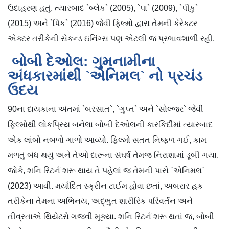
ઉદાહરણ હતું. ત્યારબાદ `બ્લેક` (2005), `પા` (2009), `પીકુ`
(2015) અને `પિંક` (2016) જેવી ફિલ્મો દ્વારા તેમની કેરેક્ટર
એક્ટર તરીકેની સેકન્ડ ઇનિંગ્સ પણ એટલી જ પ્રભાવશાળી રહી.
બોબી દેઓલ: ગુમનામીના
અંધકારમાંથી `એનિમલ` નો પ્રચંડ
ઉદય
90ના દાયકાના અંતમાં `બરસાત`, `ગુપ્ત` અને `સોલ્જર` જેવી
ફિલ્મોથી લોકપ્રિય બનેલા બોબી દેઓલની કારકિર્દીમાં ત્યારબાદ
એક લાંબો નબળો ગાળો આવ્યો. ફિલ્મો સતત નિષ્ફળ ગઈ, કામ
મળતું બંધ થયું અને તેઓ દારૂના સંઘર્ષ તેમજ નિરાશામાં ડૂબી ગયા.
જોકે, શનિ રિટર્ન શરૂ થાય તે પહેલાં જ તેમની પાસે `એનિમલ`
(2023) આવી. મર્યાદિત સ્ક્રીન ટાઈમ હોવા છતાં, અબરાર હક
તરીકેના તેમના અભિનય, અદ્ભુત શારીરિક પરિવર્તન અને
તીવ્રતાએ થિયેટરો ગજવી મૂક્યા. શનિ રિટર્ન શરૂ થતાં જ, બોબી