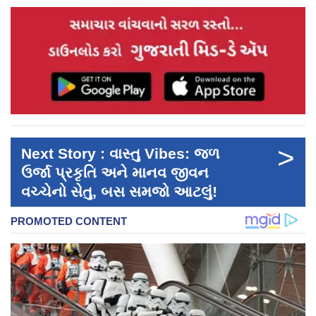
>
Next Story : વાસ્તુ Vibes: જળ
ઉર્જા પ્રકૃતિ અને માનવ જીવન
વચ્ચેનો સેતુ, બસ સમજો આટલું!