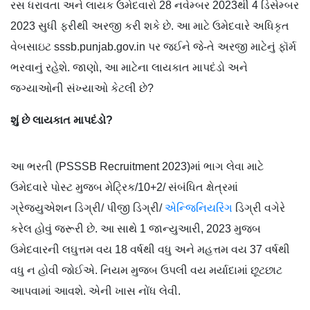
રસ ધરાવતા અને લાયક ઉમેદવારો 28 નવેમ્બર 2023થી 4 ડિસેમ્બર
2023 સુધી ફરીથી અરજી કરી શકે છે. આ માટે ઉમેદવારે અધિકૃત
વેબસાઇટ sssb.punjab.gov.in પર જઈને જે-તે અરજી માટેનું ફૉર્મ
ભરવાનું રહેશે. જાણો, આ માટેના લાયકાત માપદંડો અને
જગ્યાઓની સંખ્યાઓ કેટલી છે?
શું છે લાયકાત માપદંડો?
આ ભરતી (PSSSB Recruitment 2023)માં ભાગ લેવા માટે
ઉમેદવારે પોસ્ટ મુજબ મેટ્રિક/10+2/ સંબંધિત ક્ષેત્રમાં
ગ્રેજ્યુએશન ડિગ્રી/ પીજી ડિગ્રી/
એન્જિનિયરિંગ
ડિગ્રી વગેરે
કરેલ હોવું જરૂરી છે. આ સાથે 1 જાન્યુઆરી, 2023 મુજબ
ઉમેદવારની લઘુત્તમ વય 18 વર્ષથી વધુ અને મહત્તમ વય 37 વર્ષથી
વધુ ન હોવી જોઈએ. નિયમ મુજબ ઉપલી વય મર્યાદામાં છૂટછાટ
આપવામાં આવશે. એની ખાસ નોંધ લેવી.