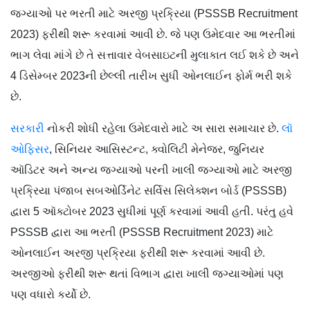
જગ્યાઓ પર ભરતી માટે અરજી પ્રક્રિયા (PSSSB Recruitment
2023) ફરીથી શરૂ કરવામાં આવી છે. જે પણ ઉમેદવાર આ ભરતીમાં
ભાગ લેવા માંગે છે તે સત્તાવાર વેબસાઇટની મુલાકાત લઈ શકે છે અને
4 ડિસેમ્બર 2023ની છેલ્લી તારીખ સુધી ઓનલાઈન ફોર્મ ભરી શકે
છે.
સરકારી
નોકરી શોધી રહેલા ઉમેદવારો માટે અ સારા સમાચાર છે.
લૉ
ઓફિસર
, સિનિયર આસિસ્ટન્ટ, ક્વોલિટી મેનેજર, જુનિયર
ઑડિટર અને અન્ય જગ્યાઓ પરની ખાલી જગ્યાઓ માટે અરજી
પ્રક્રિયા પંજાબ સબઓર્ડિનેટ સર્વિસ સિલેક્શન બોર્ડ (PSSSB)
દ્વારા 5 ઑક્ટોબર 2023 સુધીમાં પૂર્ણ કરવામાં આવી હતી. પરંતુ હવે
PSSSB દ્વારા આ ભરતી (PSSSB Recruitment 2023) માટે
ઓનલાઈન અરજી પ્રક્રિયા ફરીથી શરૂ કરવામાં આવી છે.
અરજીઓ ફરીથી શરૂ થતાં વિભાગ દ્વારા ખાલી જગ્યાઓમાં પણ
પણ વધારો કર્યો છે.