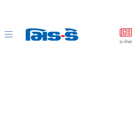
ઇ-પેપર