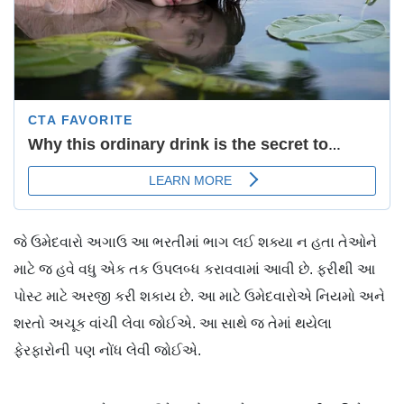
જે ઉમેદવારો અગાઉ આ ભરતીમાં ભાગ લઈ શક્યા ન હતા તેઓને
માટે જ હવે વધુ એક તક ઉપલબ્ધ કરાવવામાં આવી છે. ફરીથી આ
પોસ્ટ માટે અરજી કરી શકાય છે. આ માટે ઉમેદવારોએ નિયમો અને
શરતો અચૂક વાંચી લેવા જોઈએ. આ સાથે જ તેમાં થયેલા
ફેરફારોની પણ નોંધ લેવી જોઈએ.