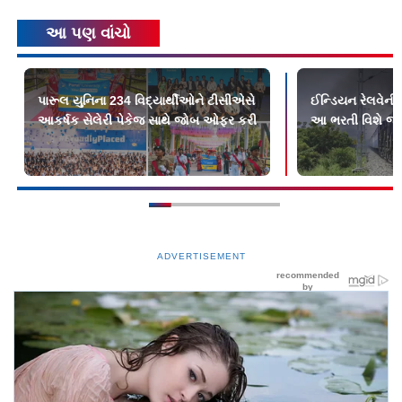
આ પણ વાંચો
પારૂલ યુનિના 234 વિદ્યાર્થીઓને ટીસીએસે
ઈન્ડિયન રેલવેની
આકર્ષક સેલેરી પેકેજ સાથે જોબ ઓફર કરી
આ ભરતી વિશે જા
ADVERTISEMENT