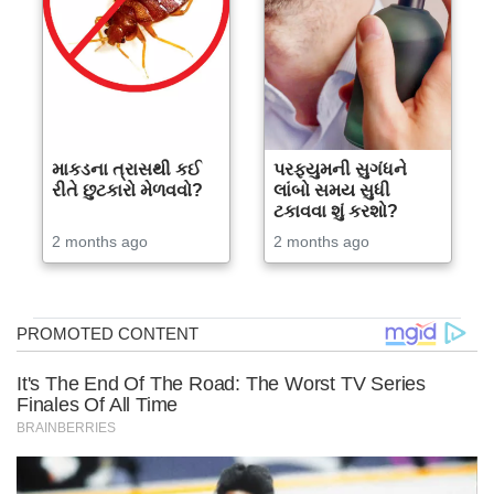
માકડના ત્રાસથી કઈ
પરફ્યુમની સુગંધને
રીતે છુટકારો મેળવવો?
લાંબો સમય સુધી
ટકાવવા શું કરશો?
2 months ago
2 months ago