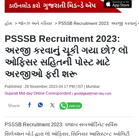
હોમ
>
જૉબ્ઝ અને કરિયર
>
PSSSB Recruitment 2023: અરજી કરવાનું 
PSSSB Recruitment 2023:
અરજી કરવાનું ચૂકી ગયા છો? લૉ
ઓફિસર સહિતની પોસ્ટ માટે
અરજીઓ ફરી શરૂ
Published : 28 November, 2023 04:17 PM | IST | Mumbai
Gujarati Mid-day Online Correspondent
| gmddigital@mid-day.com
Share:
PSSSB Recruitment 2023: પંજાબ સબઓર્ડિનેટ સર્વિસ
સિલેક્શન બોર્ડ દ્વારા લૉ ઓફિસર, સિનિયર આસિસ્ટન્ટ ક્વોલિટી