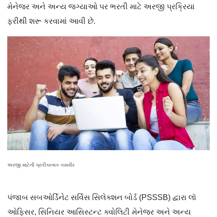
મેનેજર અને અન્ય જગ્યાઓ પર ભરતી માટે અરજી પ્રક્રિયા
ફરીથી શરૂ કરવામાં આવી છે.
અરજી માટેની પ્રતીકાત્મક તસવીર
પંજાબ સબઓર્ડિનેટ સર્વિસ સિલેક્શન બોર્ડ (PSSSB) દ્વારા લૉ
ઓફિસર, સિનિયર આસિસ્ટન્ટ ક્વોલિટી મેનેજર અને અન્ય