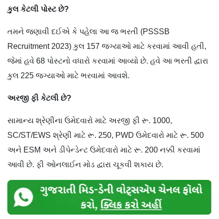
કુલ કેટલી પોસ્ટ છે?
તમને જણાવી દઈએ કે પહેલા આ જ ભરતી (PSSSB
Recruitment 2023) કુલ 157 જગ્યાઓ માટે કરવામાં આવી હતી,
જેમાં હવે 68 પોસ્ટનો વધારો કરવામાં આવ્યો છે. હવે આ ભરતી દ્વારા
કુલ 225 જગ્યાઓ માટે ભરવામાં આવશે.
અરજી ફી કેટલી છે?
સામાન્ય શ્રેણીના ઉમેદવારો માટે અરજી ફી રૂ. 1000,
SC/ST/EWS શ્રેણી માટે રૂ. 250, PWD ઉમેદવારો માટે રૂ. 500
અને ESM અને ડીપેન્ડેન્ટ ઉમેદવારો માટે રૂ. 200 નક્કી કરવામાં
આવી છે. ફી ઓનલાઈન મોડ દ્વારા ચૂકવી શકાય છે.