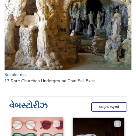
વેબસ્ટોરીઝ
બધુજ જુઓ