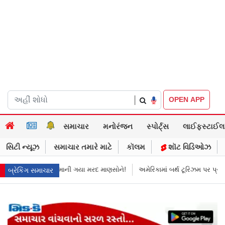
|
OPEN APP
સમાચાર
મનોરંજન
સ્પોર્ટ્સ
લાઈફસ્ટાઈલ
સિટી ન્યૂઝ
સમાચાર તમારે માટે
કૉલમ
શૉટ વિડિઓઝ
માની ગયા મરદ માણસોને!
અમેરિકામાં બર્થ ટૂરિઝમ પર પ્રતિબંધ મૂક્યો ડોનલ્ડ ટ્
બ્રેકિંગ સમાચાર