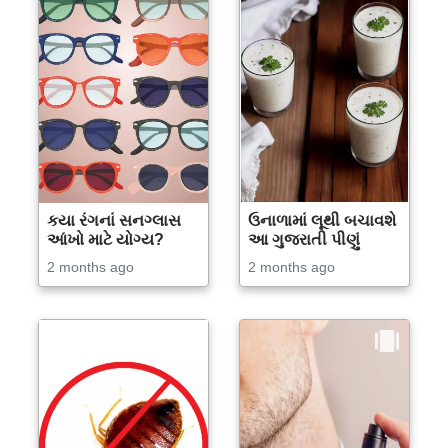
કયા રંગનાં સનગ્લાસ
ઉનાળામાં લૂથી બચાવશે
આંખો માટે યોગ્ય?
આ ગુજરાતી પીણું
2 months ago
2 months ago