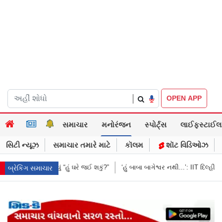
|
OPEN APP
સમાચાર
મનોરંજન
સ્પોર્ટ્સ
લાઈફસ્ટાઈલ
સિટી ન્યૂઝ
સમાચાર તમારે માટે
કૉલમ
શૉટ વિડિઓઝ
”
‘હું બાબા બાગેશ્વર નથી...’: IIT દિલ્હીમાં વિદ્યાર્થીઓ સાથે PM મોદીનો રમુજી સંવ
બ્રેકિંગ સમાચાર