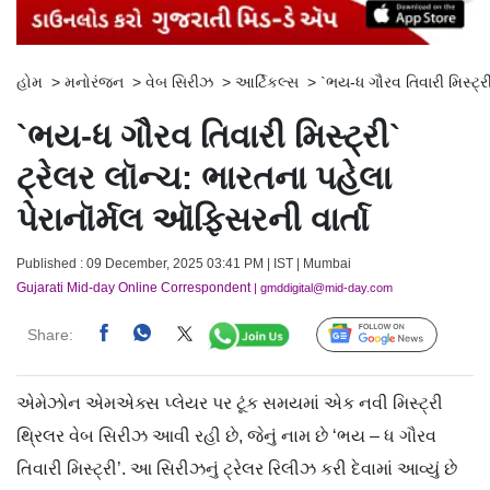
હોમ
>
મનોરંજન
>
વેબ સિરીઝ
>
આર્ટિકલ્સ
>
`ભય-ધ ગૌરવ તિવારી મિસ્ટ્ર
`ભય-ધ ગૌરવ તિવારી મિસ્ટ્રી`
ટ્રેલર લૉન્ચ: ભારતના પહેલા
પેરાનૉર્મલ ઑફિસરની વાર્તા
Published : 09 December, 2025 03:41 PM | IST | Mumbai
Gujarati Mid-day Online Correspondent
| gmddigital@mid-day.com
Share:
Follow Us
એમેઝોન એમએક્સ પ્લેયર પર ટૂંક સમયમાં એક નવી મિસ્ટ્રી
થ્રિલર વેબ સિરીઝ આવી રહી છે, જેનું નામ છે ‘ભય – ધ ગૌરવ
તિવારી મિસ્ટ્રી’. આ સિરીઝનું ટ્રેલર રિલીઝ કરી દેવામાં આવ્યું છે