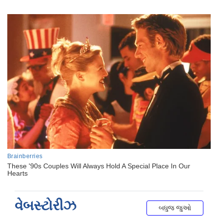
વેબસ્ટોરીઝ
બધુજ જુઓ