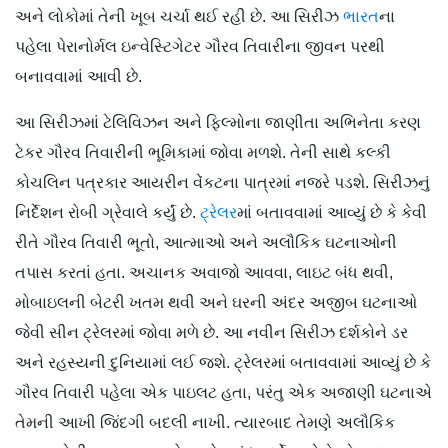
અને લોકોમાં તેની ખૂબ ચર્ચા થઈ રહી છે. આ સિરીઝ
ભારત
ના
પહેલા પેરાનોર્મલ ઇન્વેસ્ટિગેટર ગૌરવ તિવારીના જીવન પરથી
બનાવવામાં આવી છે.
આ સિરીઝમાં ટેલિવિઝન અને ફિલ્મોના જાણીતા અભિનેતા કરણ
ટેકર ગૌરવ તિવારીની ભૂમિકામાં જોવા મળશે. તેની સાથે કલ્કી
કોચલિન પત્રકાર આયરીન વેંકટના પાત્રમાં નજરે પડશે. સિરીઝનું
નિર્દેશન રોબી ગ્રેવાલે કર્યું છે.
ટ્રેલર
માં બતાવવામાં આવ્યું છે કે કેવી
રીતે ગૌરવ તિવારી ભૂતો, આત્માઓ અને અલૌકિક ઘટનાઓની
તપાસ કરતાં હતા. અચાનક અવાજો આવવા, લાઇટ બંધ થવી,
મોબાઇલની બેટરી ખતમ થવી અને ઘરની અંદર અજીબ ઘટનાઓ
જેવી સીન ટ્રેલરમાં જોવા મળે છે. આ નવીન સિરીઝ દર્શકોને ડર
અને રહસ્યની દુનિયામાં લઈ જશે. ટ્રેલરમાં બતાવવામાં આવ્યું છે કે
ગૌરવ તિવારી પહેલા એક પાઇલટ હતા, પરંતુ એક અજાણી ઘટનાએ
તેમની આખી જિંદગી બદલી નાખી. ત્યારબાદ તેમણે અલૌકિક