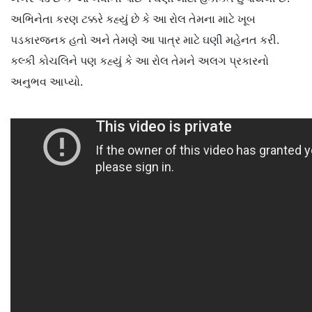
અભિનેતા કરણ ટક્કરે કહ્યું છે કે આ રોલ તેમના માટે ખૂબ
પડકારજનક હતો અને તેમણે આ પાત્ર માટે ઘણી મહેનત કરી.
કલ્કી કોચલિને પણ કહ્યું કે આ રોલ તેમને અલગ પ્રકારનો
અનુભવ આપ્યો.