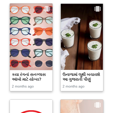
કયા રંગનાં સનગ્લાસ
ઉનાળામાં લૂથી બચાવશે
આંખો માટે યોગ્ય?
આ ગુજરાતી પીણું
2 months ago
2 months ago