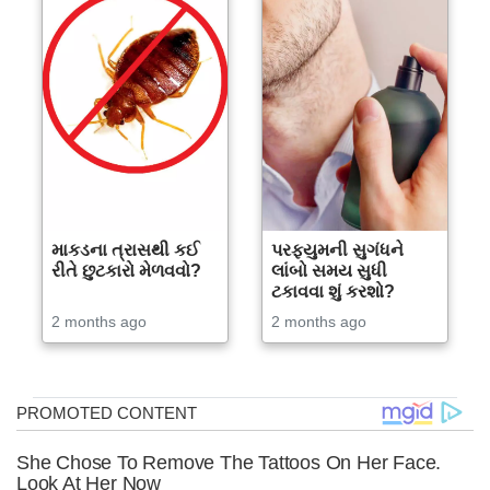
માકડના ત્રાસથી કઈ
પરફ્યુમની સુગંધને
રીતે છુટકારો મેળવવો?
લાંબો સમય સુધી
ટકાવવા શું કરશો?
2 months ago
2 months ago