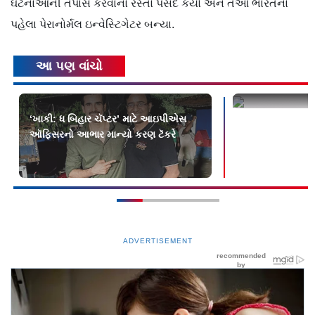
ઘટનાઓની તપાસ કરવાનો રસ્તો પસંદ કર્યો અને તેઓ ભારતના
પહેલા પેરાનોર્મલ ઇન્વેસ્ટિગેટર બન્યા.
આ પણ વાંચો
‘ખાકી: ધ બિહાર ચૅપ્ટર’ માટે આઇપીએસ
વેબ-શો રિવ્યુ - મ
ઑફિસરનો આભાર માન્યો કરણ ટૅકરે
ADVERTISEMENT