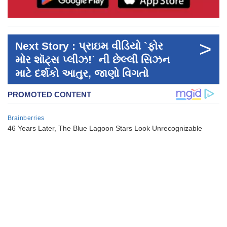
>
Next Story : પ્રાઇમ વીડિયો `ફોર
મોર શૉટ્સ પ્લીઝ!` ની છેલ્લી સિઝન
માટે દર્શકો આતુર, જાણો વિગતો