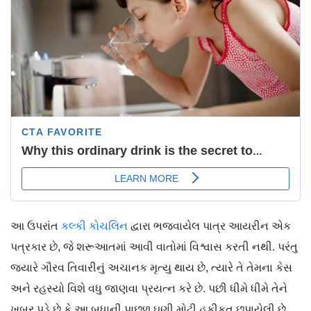
આ ઉપરાંત
કલ્કી કોચલિન
દ્વારા ભજવાયેલ પાત્ર આયરીન એક
પત્રકાર છે, જે શરૂઆતમાં આવી વાતોમાં વિશ્વાસ કરતી નથી. પરંતુ
જ્યારે ગૌરવ તિવારીનું અચાનક મૃત્યુ થાય છે, ત્યારે તે તેમના કેસ
અને રહસ્યો વિશે વધુ જાણવા પ્રયત્ન કરે છે. પછી ધીમે ધીમે તેને
ખબર પડે છે કે આ બધાની પાછળ ઘણી મોટી હકીકત છુપાયેલી છે.