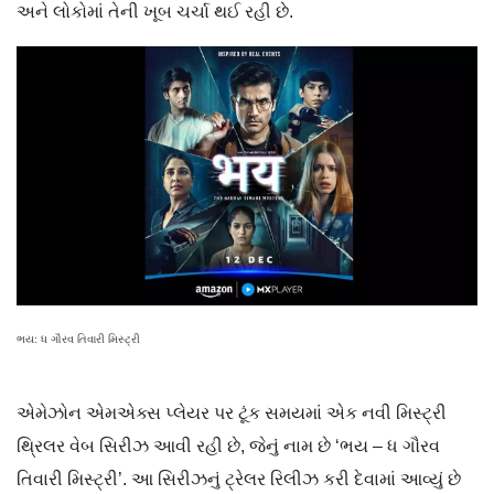
અને લોકોમાં તેની ખૂબ ચર્ચા થઈ રહી છે.
ભય: ધ ગૌરવ તિવારી મિસ્ટ્રી
એમેઝોન એમએક્સ પ્લેયર પર ટૂંક સમયમાં એક નવી મિસ્ટ્રી
થ્રિલર વેબ સિરીઝ આવી રહી છે, જેનું નામ છે ‘ભય – ધ ગૌરવ
તિવારી મિસ્ટ્રી’. આ સિરીઝનું ટ્રેલર રિલીઝ કરી દેવામાં આવ્યું છે