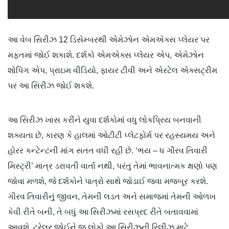
આ વેબ સિરીઝ 12 ડિસેમ્બરથી એમેઝોન એમએક્સ પ્લેયર પર
મફતમાં જોઈ શકાશે. દર્શકો એમએક્સ પ્લેયર એપ, એમેઝોન
શોપિંગ એપ, પ્રાઇમ વીડિયો, ફાયર ટીવી અને એરટેલ એક્સટ્રીમ
પર આ સિરીઝ જોઈ શકશે.
આ સિરીઝ ખાસ કરીને યુવા દર્શકોમાં વધુ લોકપ્રિય બનવાની
શક્યતા છે, કારણ કે હાલમાં ઓટીટી પ્લેટફોર્મ પર રહસ્યમય અને
હોરર કન્ટેન્ટની માંગ સતત વધી રહી છે. ‘ભય – ધ ગૌરવ તિવારી
મિસ્ટ્રી’ માત્ર ડરાવતી વાર્તા નથી, પરંતુ તેમાં ભાવનાત્મક ક્ષણો પણ
જોવા મળશે, જે દર્શકોને પાત્રો સાથે જોડાઈ જવા મજબૂર કરશે.
ગૌરવ તિવારીનું જીવન, તેમની લડત અને સમાજમાં તેમની ઓળખ
કેવી રીતે બની, તે બધું આ સિરીઝમાં રસપ્રદ રીતે બતાવવામાં
આવશે. ટ્રેલર જોઈને જ લોકો આ સિરીઝની રિલીઝ માટે