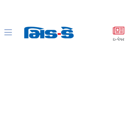
ઇ-પેપર