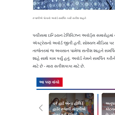
રૂપાલીએ પોતાનો અવૉર્ડ સમર્પિત કર્યો સતીશ શાહને
પચીસમા ઇન્ડિયન ટેલિવિઝન અવૉર્ડ્‌સ સમારોહમાં ર
ઍક્ટ્રેસનો અવૉર્ડ જીતી હતી. સોશ્યલ મીડિયા પર 
તાજેતરમાં જ અવસાન પામેલા સતીશ શાહને સમર્પિત
શાહે સાથે કામ કર્યું હતું. અવૉર્ડ તેમને સમર્પિત કર
માટે છે - મારા સતીશકાકા માટે છે.
આ પણ વાંચો
વર્ક હાર્ડ ઍન્ડ હૉલિડે
અનુપમ
હાર્ડર રૂપાલી ગાંગુલીએ
કોટનન
પોસ્ટ કરી ફૅમિલી-
છેઃ ગ્