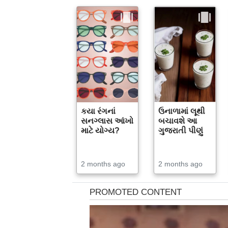
કયા રંગનાં
ઉનાળામાં લૂથી
સનગ્લાસ આંખો
બચાવશે આ
માટે યોગ્ય?
ગુજરાતી પીણું
2 months ago
2 months ago