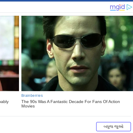
બધુજ જુઓ