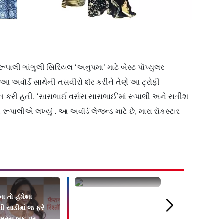
ૂપાલી ગાંગુલી સિરિયલ ‘અનુપમા’ માટે બેસ્ટ પૉપ્યુલર
આ અવૉર્ડ સાથેની તસવીરો શૅર કરીને તેણે આ ટ્રોફી
 કરી હતી. ‘સારાભાઈ વર્સસ સારાભાઈ’માં રૂપાલી અને સતીશ
ીને રૂપાલીએ લખ્યું : આ અવૉર્ડ લેજન્ડ માટે છે, મારા રૉકસ્ટાર
ા તો હંમેશા
સતીશ શાહે કોરોનામાંથી
હું છૂટાછેડાન
ી સાડીમાં જ ફરે
બહાર આવતાં ડૉક્ટર્સનો
પર સહી કરી 
લેમરસ લુક પર
માન્યો આભાર
સમગ્ર પ્રક્ર