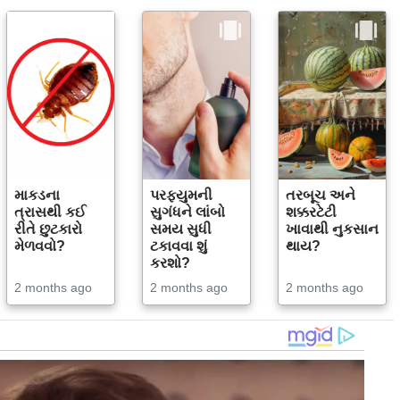
માકડના
પરફ્યુમની
તરબૂચ અને
ત્રાસથી કઈ
સુગંધને લાંબો
શક્કરટેટી
રીતે છુટકારો
સમય સુધી
ખાવાથી નુકસાન
મેળવવો?
ટકાવવા શું
થાય?
કરશો?
2 months ago
2 months ago
2 months ago