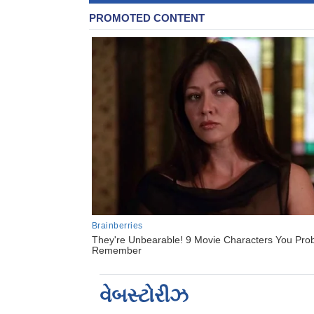
વેબસ્ટોરીઝ