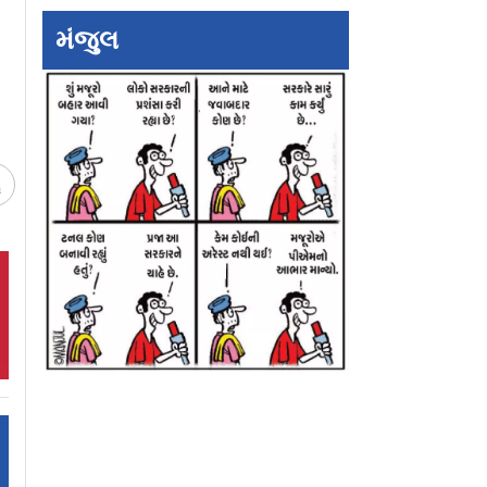
મંજુલ
ચ