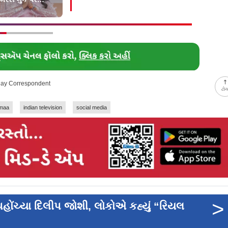
 ગાંગુલીનો કટાક્ષ
ગઈ છે
day Correspondent
ટો
maa
indian television
social media
>
 પહોંચ્યા દિલીપ જોશી, લોકોએ કહ્યું “રિયલ