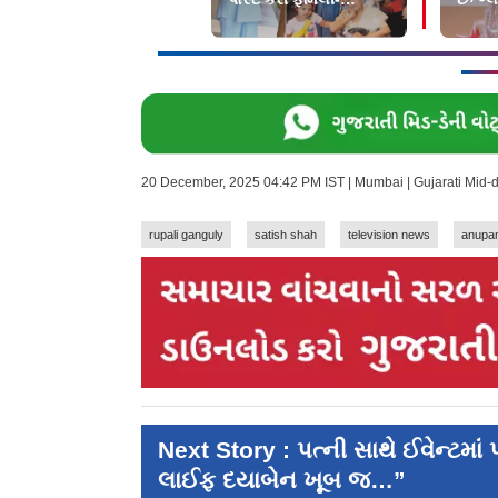
વેકેશનની તસવીરો
રૂપાલી
20 December, 2025 04:42 PM IST | Mumbai | Gujarati Mid-
rupali ganguly
satish shah
television news
anupa
Next Story : પત્ની સાથે ઈવેન્ટમાં
લાઈફ દયાબેન ખૂબ જ…”