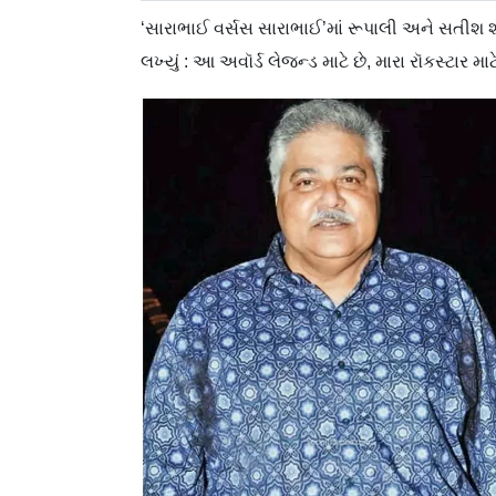
‘સારાભાઈ વર્સસ સારાભાઈ’માં રૂપાલી અને સતીશ શાહે
લખ્યું : આ અવૉર્ડ લેજન્ડ માટે છે, મારા રૉકસ્ટાર માટ