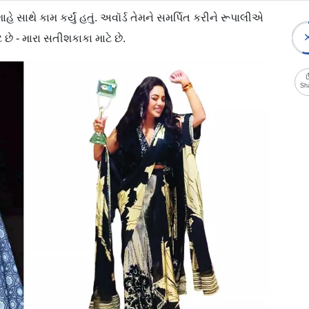
 સાથે કામ કર્યું હતું. અવૉર્ડ તેમને સમર્પિત કરીને રૂપાલીએ
ે છે - મારા સતીશકાકા માટે છે.
Sh