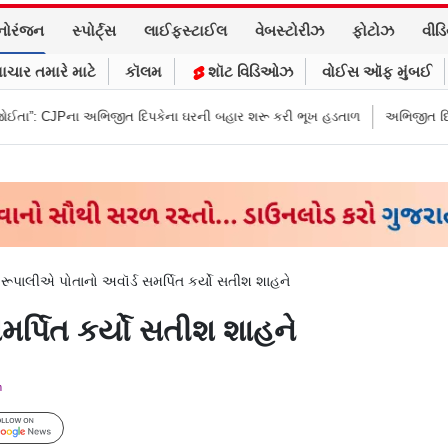
નોરંજન
સ્પોર્ટ્સ
લાઈફસ્ટાઈલ
વેબસ્ટોરીઝ
ફોટોઝ
વીડ
ાચાર તમારે માટે
કૉલમ
શૉટ વિડિઓઝ
વોઈસ ઑફ મુંબઈ
ત દિપકેના ઘરની બહાર શરૂ કરી ભૂખ હડતાળ
અભિજીત દિપકેએ CJPની નવી નીતિ 
>
રૂપાલીએ પોતાનો અવૉર્ડ સમર્પિત કર્યો સતીશ શાહને
મર્પિત કર્યો સતીશ શાહને
m
Follow Us