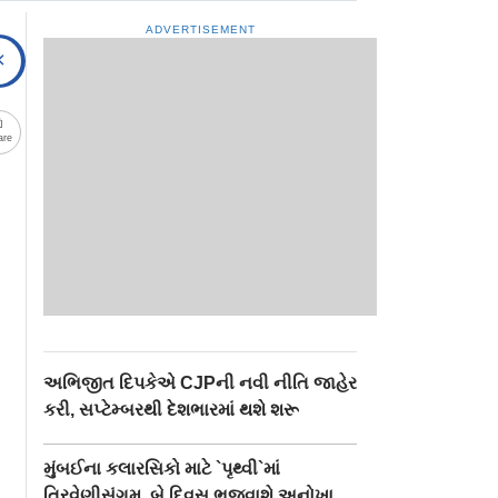
ADVERTISEMENT
are
અભિજીત દિપકેએ CJPની નવી નીતિ જાહેર
કરી, સપ્ટેમ્બરથી દેશભારમાં થશે શરૂ
મુંબઈના કલારસિકો માટે `પૃથ્વી`માં
ત્રિવેણીસંગમ, બે દિવસ ભજવાશે અનોખા