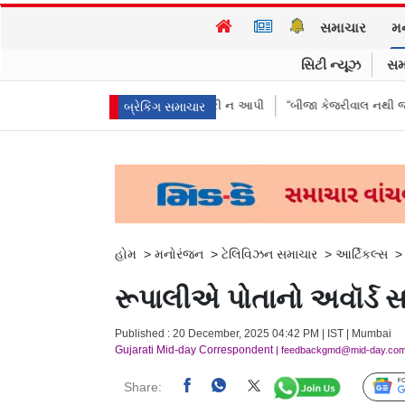
સમાચાર
મ
સિટી ન્યૂઝ
સમ
સા મોકલાવ્યા પણ હાજરી ન આપી
“બીજા કેજરીવાલ નથી જોઈતા”: CJPના અભિજી
બ્રેકિંગ સમાચાર
હોમ
>
મનોરંજન
>
ટેલિવિઝન સમાચાર
>
આર્ટિકલ્સ
રૂપાલીએ પોતાનો અવૉર્ડ સ
Published : 20 December, 2025 04:42 PM | IST | Mumbai
Gujarati Mid-day Correspondent
| feedbackgmd@mid-day.co
Share: