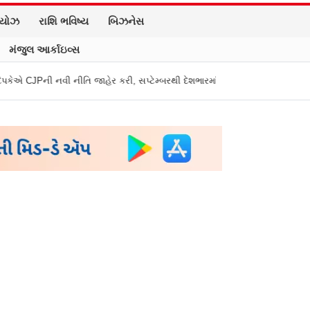
િયોઝ
રાશિ ભવિષ્ય
બિઝનેસ
મંજુલ આર્કાઇવ્સ
જાહેર કરી, સપ્ટેમ્બરથી દેશભારમાં થશે શરૂ
તુકારામ મુંઢે On Fire: "સરકારી 