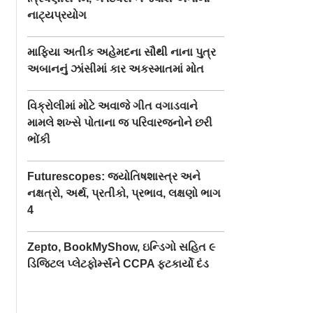
નાટ્યપ્રયોગ
માફિયા અતીક અહેમદના સૌથી નાના પુત્ર
અબાનનું ઝાંસીમાં કાર અકસ્માતમાં મોત
વિક્રોલીમાં મોટે અવાજે ગીત વગાડવાને
મામલે શખ્સે પોતાના જ પરિવારજનોને છરી
ભોંકી
Futurescopes: જ્યોતિષશાસ્ત્ર અને
નક્ષત્રો, અર્થ, પ્રતીકો, પ્રભાવ, લક્ષણો ભાગ
4
Zepto, BookMyShow, ઇન્ડિગો સહિત ૯
ડિજિટલ પ્લેટફોર્મ્સને CCPA ફટકાર્યો દંડ
ા દસ્તાવેજો
એક સમયે લોકો મને
ચૂકી છું અને
પનોતી કહેવા લાગ્યા હતા
િયા પૂર્ણ થઈ