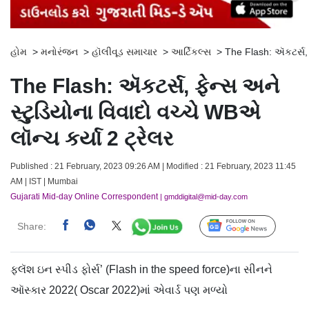
હોમ
>
મનોરંજન
>
હૉલીવૂડ સમાચાર
>
આર્ટિકલ્સ
>
The Flash: ઍકટર્સ, ફ
The Flash: ઍકટર્સ, ફેન્સ અને
સ્ટુડિયોના વિવાદો વચ્ચે WBએ
લૉન્ચ કર્યા 2 ટ્રેલર
Published : 21 February, 2023 09:26 AM | Modified : 21 February, 2023 11:45
AM | IST | Mumbai
Gujarati Mid-day Online Correspondent
| gmddigital@mid-day.com
Share:
Follow Us
ફ્લૅશ ઇન સ્પીડ ફોર્સ’ (Flash in the speed force)ના સીનને
ઑસ્કાર 2022( Oscar 2022)માં એવાર્ડ પણ મળ્યો