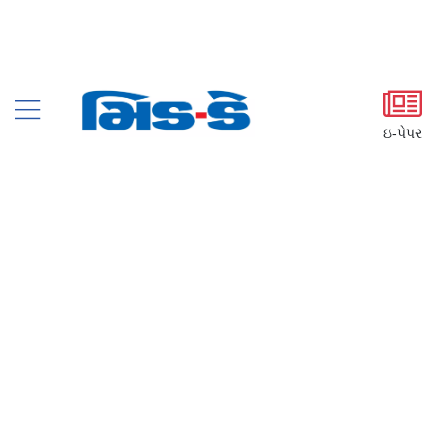
ઇ-પેપર