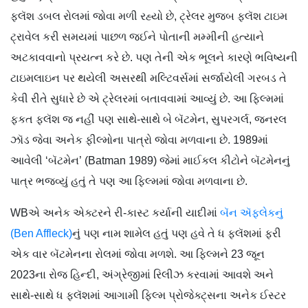
ફ્લૅશ ડબલ રોલમાં જોવા મળી રહ્યો છે, ટ્રેલર મુજબ ફ્લૅશ ટાઇમ
ટ્રાવેલ કરી સમયમાં પાછળ જઈને પોતાની મમ્મીની હત્યાને
અટકાવવાનો પ્રયત્ન કરે છે. પણ તેની એક ભૂલને કારણે ભવિષ્યની
ટાઇમલાઇન પર થયેલી અસરથી મલ્ટિવર્સમાં સર્જાયેલી ગરબડ તે
કેવી રીતે સુધારે છે એ ટ્રેલરમાં બતાવવામાં આવ્યું છે. આ ફિલ્મમાં
ફકત ફ્લૅશ જ નહીં પણ સાથે-સાથે બે બૅટમેન, સુપરગર્લ, જનરલ
ઝૉડ જેવા અનેક ફીલ્મોના પાત્રો જોવા મળવાના છે. 1989માં
આવેલી ‘બૅટમેન’ (Batman 1989) જેમાં માઈકલ કીટોને બૅટમેનનું
પાત્ર ભજવ્યું હતું તે પણ આ ફિલ્મમાં જોવા મળવાના છે.
WBએ અનેક એક્ટરને રી-કાસ્ટ કર્યાની યાદીમાં
બૅન ઍફ્લેકનું
(Ben Affleck)
નું પણ નામ શામેલ હતું પણ હવે તે ધ ફ્લૅશમાં ફરી
એક વાર બૅટમેનના રોલમાં જોવા મળશે. આ ફિલ્મને 23 જૂન
2023ના રોજ હિન્દી, અંગ્રેજીમાં રિલીઝ કરવામાં આવશે અને
સાથે-સાથે ધ ફ્લૅશમાં આગામી ફિલ્મ પ્રોજેક્ટ્સના અનેક ઈસ્ટર