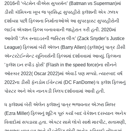
2016ની ‘બૅટમેન વીએસ સુપરમૅન’ (Batman vs Superman)માં
ડીસી કૉમિકના ખૂબ જ પ્રસિદ્ધ સુપરહીરો ફ્લૅશની એક ઝલક
દર્શાવ્યા પછી ફિલ્મના નિર્માતાઓએ આ સુપરફાસ્ટ સુપરહીરોની
લાઈવ ઍક્શન ફિલ્મ બનાવવાની જાહેરાત કરી હતી. 2020માં
આવેલી ‘ઝૅક સ્નાઇડરની જસ્ટિસ લીગ’ (Zack Snyder’s Justice
League) ફિલ્મમાં બૅરી ઍલન (Barry Allen) (ફ્લૅશ)નું પાત્ર ડીસી
ઍન્ટરટેઈન્મેન્ટ યૂનિવર્સની ફિલ્મમાં દર્શાવવામાં આવ્યું. ફિલ્મના
‘ફ્લૅશ ઇન સ્પીડ ફોર્સ’ (Flash in the speed force)ના સીનને
ઑસ્કાર 2022( Oscar 2022)માં એવાર્ડ પણ મળ્યો. ત્યારબાદ વર્ષ
2022ના ડીસી ફૅનડોમ ઈવેન્ટમાં (DC FanDome) ધ ફ્લૅશ ફિલ્મનું
પોસ્ટર અને એક નાનકડી ક્લિપ દર્શાવવામાં આવી હતી.
ધ ફ્લૅશમાં બૅરી એલેન ફ્લૅશનું પાત્ર ભજવનાર એઝરા મિલર
(Ezra Miller) ફિલ્મનું શૂટિંગ પૂરું કર્યા બાદ વેકેશન દરમ્યાન અનેક
વિવાદોમાં સપડાયા હતા. એક્ટર સામે લોકો સાથે મારપીટ, સતામણી,
અસભ્ય વ્યવહાર અને કીડનેપિંગ જેવી અનેક ફરિયાદો નોંધવામાં