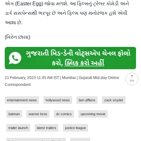
એગ (Easter Egg) જોવા મળશે. આ ફિલ્મનું ટ્રેલર કૉમેડી અને
ડાર્ક સસપેન્સથી ભરપૂર છે અને ફિલ્મ પણ મનોરંજક હશે એવી
આશા છે.
(વિરેન છાયા)
21 February, 2023 11:45 AM IST | Mumbai | Gujarati Mid-day Online
ટોચ
Correspondent
entertainment news
hollywood news
ben affleck
zack snyder
batman
warner bros
dc comics
upcoming movie
trailer launch
latest trailers
justice league