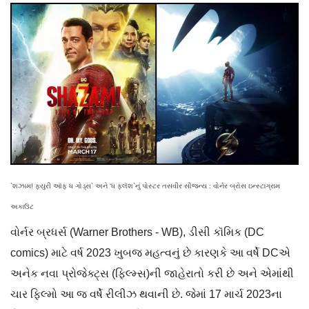
`શઝામ! ફ્યુરી ઑફ ધ ગોડ્સ` અને ‘ધ ફ્લૅશ`નું પોસ્ટર તસવીર સૌજન્ય : વોર્નર બ્રોસ ઇન્સ્ટાગ્રામ
અકાઉંટ
વોર્નર બ્રધર્સ (Warner Brothers - WB), ડીસી કૉમિક (DC
comics) માટે વર્ષ 2023 ખુબજ મહત્વનું છે કારણકે આ વર્ષે DCએ
અનેક નવા પ્રોજેક્ટ્સ (ફિલ્મ્સ)ની જાહેરાતો કરી છે અને એમાંથી
ચાર ફિલ્મો આ જ વર્ષે રીલીઝ થવાની છે. જેમાં 17 માર્ચ 2023ના