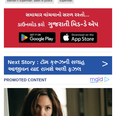
batman v superman: dawn of justice
superman
>
Next Story : ટૉમ ક્રૂઝની સલાહ
આજીવન યાદ રાખશે અલી ફઝલ