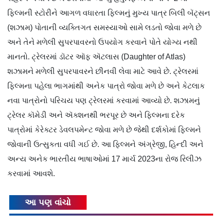
ફિલ્મની સ્ટોરીને આગળ વધારતા ફિલ્મનું મુખ્ય પાત્ર બિલી બૅટ્સન
(શઝામ) પોતાની વ્યક્તિગત સમસ્યાઓ સામે લડતો જોવા મળે છે
અને તેને મળેલી સુપરપાવરનો ઉપયોગ કરવાને પોતે યોગ્ય નથી
માનતો. ટ્રેલરમાં ડૉટર ઑફ ઍટલાસ (Daughter of Atlas)
શઝામને મળેલી સુપરપાવરને છીનવી લેવા માટે આવે છે. ટ્રેલરમાં
ફિલ્મના પહેલા ભાગમાંથી અનેક પાત્રો જોવા મળે છે અને કેટલાક
નવા પાત્રોનો પરિચય પણ ટ્રેલરમાં કરવામાં આવ્યો છે. શઝામનું
ટ્રેલર કૉમેડી અને ઍક્શનથી ભરપૂર છે અને ફિલ્મના દરેક
પાત્રોમાં કેરેક્ટર ડેવલપમેન્ટ જોવા મળે છે જેથી દર્શકોમાં ફિલ્મને
જોવાની ઉત્સુકતા વધી ગઈ છે. આ ફિલ્મને અંગ્રેજી, હિન્દી અને
અન્ય અનેક ભારતીય ભાષાઓમાં 17 માર્ચ 2023ના રોજ રિલીઝ
કરવામાં આવશે.
આ પણ વાંચો