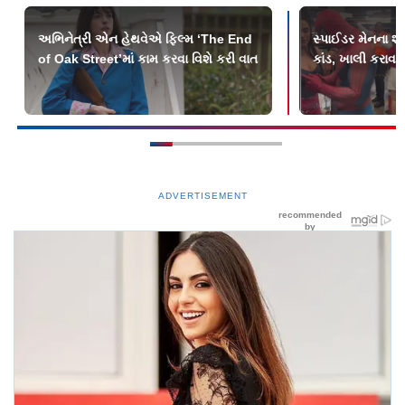
અભિનેત્રી એન હેથવેએ ફિલ્મ ‘The End
સ્પાઈડર મેનના શો
of Oak Street’માં કામ કરવા વિશે કરી વાત
કાંડ, ખાલી કરાવવું
ADVERTISEMENT