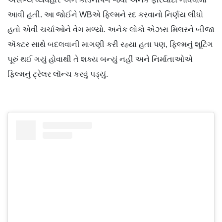
આવી હતી. આ જોઈને WBએ ફિલ્મને રદ કરવાનો નિર્ણય લીધો
હતો એવી ચર્ચાઓને વેગ મળ્યો. અનેક લોકો એઝરા મિલરને બીજા
ઍક્ટર સાથે બદલવાની માગણી કરી રહ્યા હતા પણ, ફિલ્મનું શૂટિંગ
પૂરું થઈ ગયું હોવાથી તે શક્ય બન્યું નહીં અને નિર્માતાઓએ
ફિલ્મનું ટ્રેલર લૉન્ચ કરવું પડ્યું.