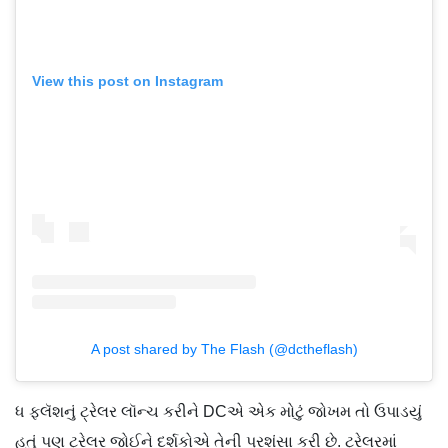
View this post on Instagram
A post shared by The Flash (@dctheflash)
ધ ફ્લૅશનું ટ્રેલર લૉન્ચ કરીને DCએ એક મોટું જોખમ તો ઉપાડયું
હતું પણ ટ્રેલર જોઈને દર્શકોએ તેની પ્રશંસા કરી છે. ટ્રેલરમાં