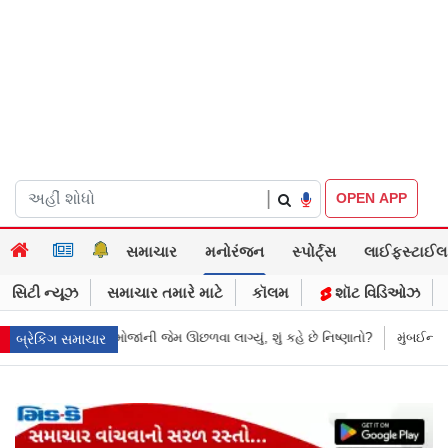
|
OPEN APP
સમાચાર
મનોરંજન
સ્પોર્ટ્સ
લાઈફસ્ટાઈલ
સિટી ન્યૂઝ
સમાચાર તમારે માટે
કૉલમ
શૉટ વિડિઓઝ
ા લાગ્યું, શું કહે છે નિષ્ણાતો?
મુંબઈની લોકલમાં આ શું થઈ રહ્યું છે! ચાલુ ટ્ર
બ્રેકિંગ સમાચાર