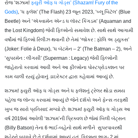
રોજ ‘શઝામ!
ફ્યુરી ઑફ ધ ગોડ્સ’ (Shazam! Fury of the
Gods)
, ‘ધ ફ્લૅશ’ (The Flash) 23 જૂન 2023, ‘બ્લૂ બિટૅલ’ (Blue
Beetle) અને ‘ઍક્વામૅન ઍન્ડ ધ લૉસ્ટ કિંગડમ’ (Aquaman and
the Lost Kingdom) જેવી ફિલ્મોનો સમાવેશ છે. સાથે સાથે આગામી
વર્ષોમાં જે ફિલ્મો રિલીઝ થવાની છે તેમાં ‘જોકર : ફોલિ અ ડ્યુકસ’
(Joker: Folie á Deux), ‘ધ બૅટમેન – 2’ (The Batman – 2), અને
‘સુપરમૅન : લીગસી’ (Superman : Legacy) જેવી ફિલ્મોની
જાહેરાતો કરવામાં આવી અને આ ફીલ્મોના પોસ્ટપ્રોડક્શન પર
કામ ચાલી રહ્યું હોવાનું ડાઇરેક્ટર દ્વારા કહેવામાં આવ્યું છે.
શઝામ! ફ્યુરી ઑફ ધ ગોડ્સ અને ધ ફ્લૅશનું ટ્રેલર થોડા સમય
પહેલા જ લૉન્ચ કરવામાં આવ્યું છે જેને દર્શકો અને ફેન્સ તરફથી
ખુબ જ સારો પ્રતિસાદ મળ્યો છે. શઝામ! ફ્યુરી ઑફ ધ ગોડ્સ આ
વર્ષ 2019માં આવેલી ‘શઝામ’ની પ્રિક્વલ છે જેમાં બિલી બૅટ્સન
(Billy Batson) તેના 6 ભાઈ-બહેનો સાથે મળીને સુપરપાવરથી
શહેરને બચાવે છે તે દર્શવામાં આવ્યું હતું. ફિલ્મના ભાગ- 2 માં