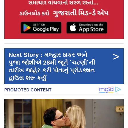
>
Next Story : મલ્હાર ઠાકર અને
પુજા જોશીએ 28મી જૂને `ચટણી`ની
તારીખ જાહેર કરી પોતાનું પ્રોડક્શન
હાઉસ શરૂ કર્યું