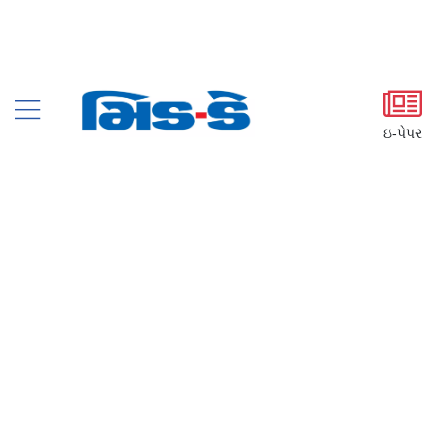
ઇ-પેપર