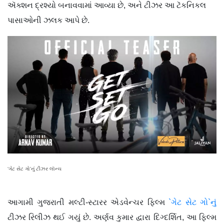
ઍક્શન દ્રશ્યો બનાવવામાં આવ્યા છે, અને ટીઝર આ ટૅકનિકલ
પાસાઓની ઝલક આપે છે.
‘ગેટ સેટ ગો’નું ટીઝર લૉન્ચ
આગામી ગુજરાતી મલ્ટી-સ્ટારર એડવેન્ચર ફિલ્મ
`ગેટ સેટ ગો`નું
ટીઝર રિલીઝ થઈ ગયું છે. અર્ણવ કુમાર દ્વારા દિગ્દર્શિત, આ ફિલ્મ