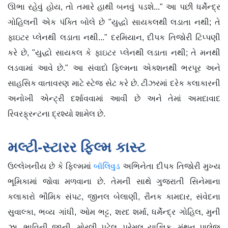
ઊભા રહેવું હોય, તો તમારે હાથી બનવું પડશે..." આ પછી ધર્મેન્દ્ર
ગોહિલની એક પંક્તિ બોલે છે "યુદ્ધો સાયકલથી લડાતા નથી; તે
ફાઇટર પ્લેનથી લડાતા નથી..." દરમિયાન, દીપક તિજોરી ટિપ્પણી
કરે છે, "યુદ્ધો સાયકલ કે ફાઇટર પ્લેનથી લડાતા નથી; તે મનથી
લડવામાં આવે છે." આ સંવાદો ફિલ્મના એક્શનથી ભરપૂર અને
સાહસિક વાતાવરણ માટે સ્ટેજ સેટ કરે છે. ટીઝરમાં દરેક કલાકારની
અનોખી એન્ટ્રી દર્શાવવામાં આવી છે અને તેમાં અમદાવાદ
રિવરફ્રન્ટના દ્રશ્યો શામેલ છે.
મલ્ટી-સ્ટારર ફિલ્મ કાસ્ટ
ઉલ્લેખનીય છે કે ફિલ્મમાં
બૉલિવુડ
અભિનેતા દીપક તિજોરી મુખ્ય
ભૂમિકામાં જોવા મળવાના છે. તેમની સાથે ગુજરાતી સિનેમાના
કલાકારો ભૌમિક સંપટ, જીનલ બેલાણી, રૌનક કામદાર, સંવેદના
સુવાલ્કા, ભવ્ય ગાંધી, ઓમ ભટ્ટ, શરદ શર્મા, ધર્મેન્દ્ર ગોહિલ, મુની
ઝા, ભાવિની જાની, મોરલી પટેલ, પ્રેમલ યાજ્ઞિક, મંથન પાલેજ