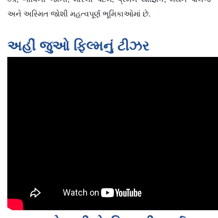
અને અસ્મિત જોશી મહત્વપૂર્ણ ભૂમિકાઓમાં છે.
અહીં જુઓ ફિલ્મનું ટીઝર