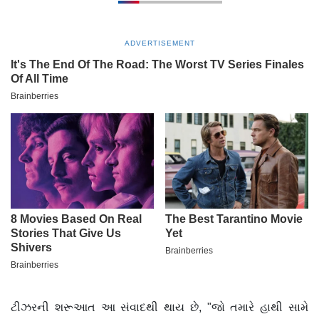
ADVERTISEMENT
ટીઝરની શરૂઆત આ સંવાદથી થાય છે, "જો તમારે હાથી સામે