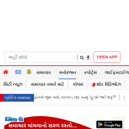
|
OPEN APP
સમાચાર
મનોરંજન
સ્પોર્ટ્સ
લાઈફસ્ટાઈલ
સિટી ન્યૂઝ
સમાચાર તમારે માટે
કૉલમ
શૉટ વિડિઓઝ
કડ બાદ કહ્યું “હું ઘરે જઈ શકું?”
‘હું બાબા બાગેશ્વર નથી...’: IIT દિલ્હીમાં વિદ્
બ્રેકિંગ સમાચાર