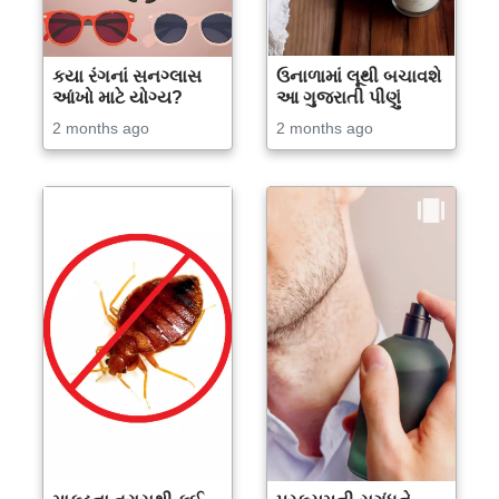
કયા રંગનાં સનગ્લાસ
ઉનાળામાં લૂથી બચાવશે
આંખો માટે યોગ્ય?
આ ગુજરાતી પીણું
2 months ago
2 months ago