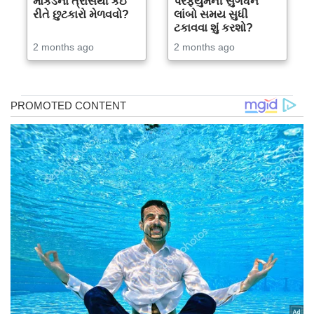
માકડના ત્રાસથી કઈ
પરફ્યુમની સુગંધને
રીતે છુટકારો મેળવવો?
લાંબો સમય સુધી
ટકાવવા શું કરશો?
2 months ago
2 months ago