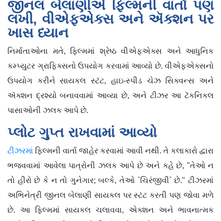
જીનલ બેલાણીએ ફિલ્મની વાર્તા પણ
લખી, વીએફએક્સ અને ઍક્શન પર
ખાસ ધ્યાન
નિર્માતાઓના મતે, ફિલ્મમાં શ્રેષ્ઠ વીએફએક્સ અને આધુનિક
કમ્પ્યુટર ગ્રાફિક્સનો ઉપયોગ કરવામાં આવ્યો છે. વીએફએક્સનો
ઉપયોગ કરીને સાયકલ સ્ટંટ, હાઇ-સ્પીડ ચેઝ સિક્વન્સ અને
ઍક્શન દ્રશ્યો બનાવવામાં આવ્યા છે, અને ટીઝર આ ટૅકનિકલ
પાસાઓની ઝલક આપે છે.
પ્લોટ ગુપ્ત રાખવામાં આવ્યો
ટીઝરમાં
ફિલ્મની વાર્તા જાહેર કરવામાં આવી નથી. તે કલાકારો દ્વારા
ભજવવામાં આવેલા પાત્રોની ઝલક આપે છે અને કહે છે, "તેઓ ન
તો હીરો છે કે ન તો ગુનેગાર; બલ્કે, તેઓ `ચિરંજીવી` છે." ટીઝરમાં
અભિનેત્રી જીનલ બેલાણી સાયકલ પર સ્ટંટ કરતી પણ જોવા મળે
છે. આ ફિલ્મમાં સાયકલ ચલાવવા, એક્શન અને ભાવનાત્મક