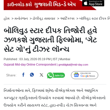
હોમ
>
મનોરંજન
>
ઢોલીવૂડ સમાચાર
>
આર્ટિકલ્સ
>
બૉલિવુડ સ્ટાર દીપક ત
બૉલિવુડ સ્ટાર દીપક તિજોરી હવે
ઝળકશે ગુજરાતી ફિલ્મોમા, ‘ગેટ
સેટ ગો’નું ટીઝર લૉન્ચ
Published : 03 July, 2026 05:19 PM | IST | Mumbai
Gujarati Mid-day Online Correspondent
| gmddigital@mid-day.com
Share:
Follow Us
નિર્માતાઓના મતે, ફિલ્મમાં શ્રેષ્ઠ વીએફએક્સ અને આધુનિક
કમ્પ્યુટર ગ્રાફિક્સનો ઉપયોગ કરવામાં આવ્યો છે. વીએફએક્સનો
ઉપયોગ કરીને સાયકલ સ્ટંટ, હાઇ-સ્પીડ ચેઝ સિક્વન્સ અને