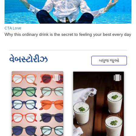
વેબસ્ટોરીઝ
બધુજ જુઓ