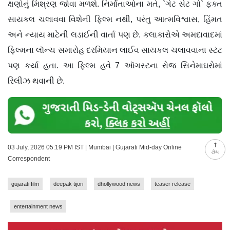
ક્ષણોનું મિશ્રણ જોવા મળશે. નિર્માતાઓના મતે, `ગેટ સેટ ગો` ફક્ત
સાયકલ ચલાવવા વિશેની ફિલ્મ નથી, પરંતુ આત્મવિશ્વાસ, હિંમત
અને ન્યાય માટેની લડાઈની વાર્તા પણ છે. કલાકારોએ અમદાવાદમાં
ફિલ્મના લૉન્ચ સમારોહ દરમિયાન લાઈવ સાયકલ ચલાવવાના સ્ટંટ
પણ કર્યા હતા. આ ફિલ્મ હવે 7 ઑગસ્ટના રોજ સિનેમાઘરોમાં
રિલીઝ થવાની છે.
03 July, 2026 05:19 PM IST | Mumbai | Gujarati Mid-day Online
ટોચ
Correspondent
gujarati film
deepak tijori
dhollywood news
teaser release
entertainment news