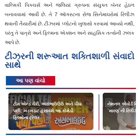
વાલ્મિકી પિક્ચર્સ અને જલિયાં ગ્રુપના સંયુક્ત બૅનર હેઠળ
બનાવવામાં આવી છે. તે 7 ઑગસ્ટના રોજ સિનેમાઘરોમાં રિલીઝ
થવાની તૈયારીમાં છે. ટીઝરમાં પ્લોટનો ખુલાસો કરવામાં આવ્યો નથી,
પરંતુ તે પાત્રો અને ફિલ્મના એક્શન અને સાહસિક તત્વોની ઝલક
આપે છે.
ટીઝરની શરૂઆત શક્તિશાળી સંવાદો
સાથે
આ પણ વાંચો
ટોમ એન્ડ ચેરી, અસંભાઉઉઉ અને પીધા
નેશનલ એવોર્ડ વિન
પછી: ખડખડાટ હસાવશે આ કૉમેડી
`મારણ`ની રિલીઝ 
ફિલ્મોના ટ્રેલર