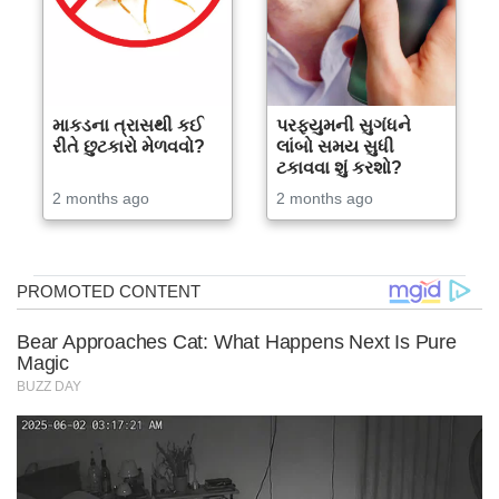
માકડના ત્રાસથી કઈ
પરફ્યુમની સુગંધને
રીતે છુટકારો મેળવવો?
લાંબો સમય સુધી
ટકાવવા શું કરશો?
2 months ago
2 months ago