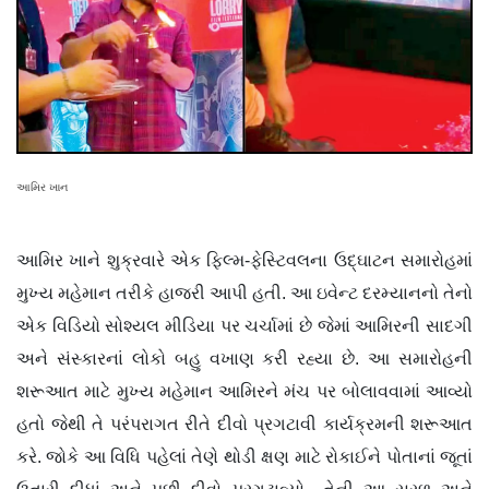
આમિર ખાન
આમિર ખાને શુક્રવારે એક ફિલ્મ-ફેસ્ટિવલના ઉદ્ઘાટન સમારોહમાં
મુખ્ય મહેમાન તરીકે હાજરી આપી હતી. આ ઇવેન્ટ દરમ્યાનનો તેનો
એક વિડિયો સોશ્યલ મીડિયા પર ચર્ચામાં છે જેમાં આમિરની સાદગી
અને સંસ્કારનાં લોકો બહુ વખાણ કરી રહ્યા છે. આ સમારોહની
શરૂઆત માટે મુખ્ય મહેમાન આમિરને મંચ પર બોલાવવામાં આવ્યો
હતો જેથી તે પરંપરાગત રીતે દીવો પ્રગટાવી કાર્યક્રમની શરૂઆત
કરે. જોકે આ વિધિ પહેલાં તેણે થોડી ક્ષણ માટે રોકાઈને પોતાનાં જૂતાં