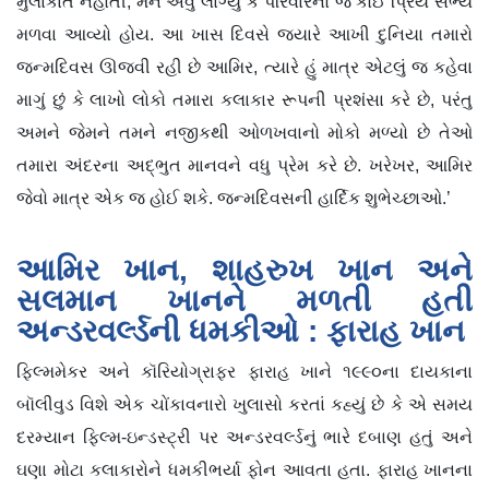
મુલાકાત નહોતી, મને એવું લાગ્યું કે પરિવારનો જ કોઈ પ્રિય સભ્ય
મળવા આવ્યો હોય. આ ખાસ દિવસે જ્યારે આખી દુનિયા તમારો
જન્મદિવસ ઊજવી રહી છે આમિર, ત્યારે હું માત્ર એટલું જ કહેવા
માગું છું કે લાખો લોકો તમારા કલાકાર રૂપની પ્રશંસા કરે છે, પરંતુ
અમને જેમને તમને નજીકથી ઓળખવાનો મોકો મળ્યો છે તેઓ
તમારા અંદરના અદ્ભુત માનવને વધુ પ્રેમ કરે છે. ખરેખર, આમિર
જેવો માત્ર એક જ હોઈ શકે. જન્મદિવસની હાર્દિક શુભેચ્છાઓ.’
આમિર ખાન, શાહરુખ ખાન અને
સલમાન ખાનને મળતી હતી
અન્ડરવર્લ્ડની ધમકીઓ : ફારાહ ખાન
ફિલ્મમેકર અને કૉરિયોગ્રાફર ફારાહ ખાને ૧૯૯૦ના દાયકાના
બૉલીવુડ વિશે એક ચોંકાવનારો ખુલાસો કરતાં કહ્યું છે કે એ સમય
દરમ્યાન ફિલ્મ-ઇન્ડસ્ટ્રી પર અન્ડરવર્લ્ડનું ભારે દબાણ હતું અને
ઘણા મોટા કલાકારોને ધમકીભર્યા ફોન આવતા હતા. ફારાહ ખાનના