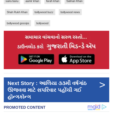
saira banu
aamir khan
farah khan
Salman Khan
Shah Rukh Khan
bollywood buzz
bollywood news
bollywood gossips
bollywood
>
Next Story : આલિયા ૩૩મી વર્ષગાંઠ
ઊજવવા માટે સપરિવાર પહોંચી ગઈ
હૉન્ગકૉન્ગ