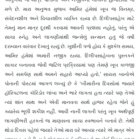
મળે છે. મારા અનુભવ મુજબ આમિર હંમેશાં ખૂબ જ વિનમ્ર,
સંવેદનશીલ અને વિચારશીલ વ્યક્તિ રહ્યા છે. દિલીપસાહેબ માટે
તેમનું માન માત્ર દૂરથી કરવામાં આવતી પ્રશંસા નહોતું, પરંતુ એ
સાચા સ્નેહ અને લાગણીમાંથી જન્મેલું સન્માન હતું જે વર્ષો
દરમ્યાન વારંવાર દેખાતું રહ્યું છે. ખુશીની પળો હોય કે મુશ્કેલ સમય,
આમિર હંમેશાં અમારી નજીક રહ્યા. દિલીપસાહેબના પુસ્તકને
સાકાર બનાવવા જેવી જટિલ પ્રક્રિયામાં પણ તેમણે ખૂબ કાળજી
અને સમર્પણ સાથે અમને સહારો આપ્યો હતો.’ સાયરા બાનોએ
પોતાની પોસ્ટમાં આગળ લખ્યું છે કે ‘બીમારીના દિવસોમાં જ્યારે
હૉસ્પિટલના કૉરિડોર લાંબા અને ભારે લાગતા હતા ત્યારે પણ તેઓ
ત્યાં શાંત સાથ અને એવી માનવતા સાથે હાજર રહેતા જેને હું
ક્યારેય ભૂલી શકીશ નહીં. આવી નાની લાગતી પરંતુ ખૂબ અર્થપૂર્ણ
લાગણીભરી હરકતો જ માણસના સાચા સ્વભાવને બતાવે છે. તેથી
થોડા દિવસ પહેલાં જ્યારે તેઓ મારા ઘરે આવ્યા ત્યારે એ માત્ર એક