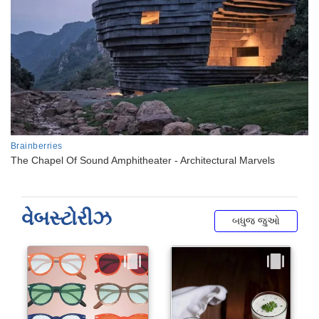
વેબસ્ટોરીઝ
બધુજ જુઓ