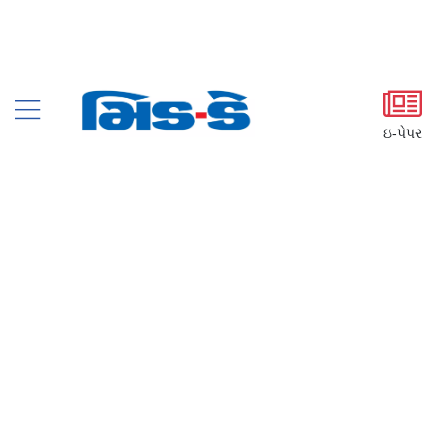
ઇ-પેપર