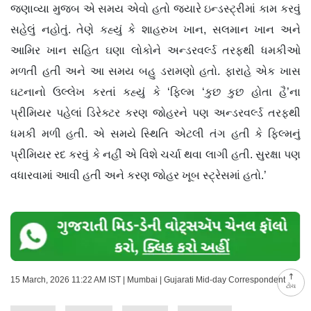
જણાવ્યા મુજબ એ સમય એવો હતો જ્યારે ઇન્ડસ્ટ્રીમાં કામ કરવું
સહેલું નહોતું. તેણે કહ્યું કે શાહરુખ ખાન, સલમાન ખાન અને
આમિર ખાન સહિત ઘણા લોકોને અન્ડરવર્લ્ડ તરફથી ધમકીઓ
મળતી હતી અને આ સમય બહુ ડરામણો હતો. ફારાહે એક ખાસ
ઘટનાનો ઉલ્લેખ કરતાં કહ્યું કે ‘ફિલ્મ ‘કુછ કુછ હોતા હૈ’ના
પ્રીમિયર પહેલાં ડિરેક્ટર કરણ જોહરને પણ અન્ડરવર્લ્ડ તરફથી
ધમકી મળી હતી. એ સમયે સ્થિતિ એટલી તંગ હતી કે ફિલ્મનું
પ્રીમિયર રદ કરવું કે નહીં એ વિશે ચર્ચા થવા લાગી હતી. સુરક્ષા પણ
વધારવામાં આવી હતી અને કરણ જોહર ખૂબ સ્ટ્રેસમાં હતો.’
15 March, 2026 11:22 AM IST | Mumbai | Gujarati Mid-day Correspondent
ટોચ