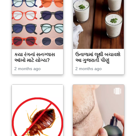
કયા રંગનાં સનગ્લાસ
ઉનાળામાં લૂથી બચાવશે
આંખો માટે યોગ્ય?
આ ગુજરાતી પીણું
2 months ago
2 months ago