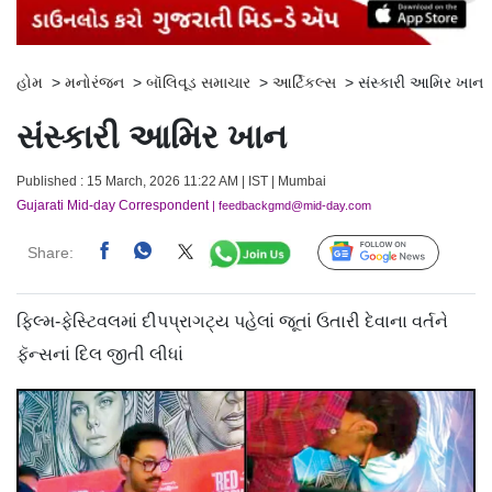
હોમ
>
મનોરંજન
>
બૉલિવૂડ સમાચાર
>
આર્ટિકલ્સ
>
સંસ્કારી આમિર ખાન
સંસ્કારી આમિર ખાન
Published : 15 March, 2026 11:22 AM | IST | Mumbai
Gujarati Mid-day Correspondent
| feedbackgmd@mid-day.com
Share:
Follow Us
ફિલ્મ-ફેસ્ટિવલમાં દીપપ્રાગટ્ય પહેલાં જૂતાં ઉતારી દેવાના વર્તને
ફૅન્સનાં દિલ જીતી લીધાં