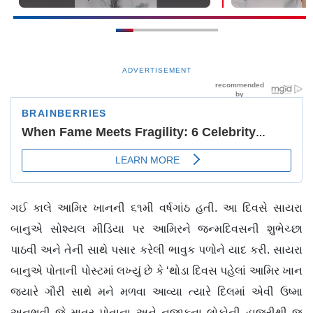
ADVERTISEMENT
ગઈ કાલે આમિર ખાનની ૬૧મી વર્ષગાંઠ હતી. આ દિવસે સાયરા
બાનુએ સોશ્યલ મીડિયા પર આમિરને જન્મદિવસની શુભેચ્છા
પાઠવી અને તેની સાથે પસાર કરેલી ભાવુક પળોને યાદ કરી. સાયરા
બાનુએ પોતાની પોસ્ટમાં લખ્યું છે કે ‘થોડા દિવસ પહેલાં આમિર ખાન
જ્યારે ગૌરી સાથે મને મળવા આવ્યા ત્યારે દિલમાં એવી ઉષ્મા
અનુભવી જે માત્ર પોતાના અને નજીકના લોકોની હાજરીથી જ