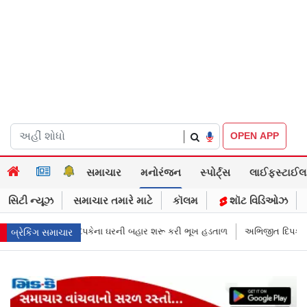
|
OPEN APP
સમાચાર
મનોરંજન
સ્પોર્ટ્સ
લાઈફસ્ટાઈલ
સિટી ન્યૂઝ
સમાચાર તમારે માટે
કૉલમ
શૉટ વિડિઓઝ
ાર શરૂ કરી ભૂખ હડતાળ
અભિજીત દિપકેએ CJPની નવી નીતિ જાહેર કરી, સપ્ટેમ્બ
બ્રેકિંગ સમાચાર