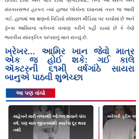
ઉતારી દીધાં અને પછી દીવો પ્રગટાવ્યો.. તેની આ સરળ અને
સંસ્કારસભર હરકત ત્યાં હાજર લોકોના ધ્યાનમાં તરત જ આવી
ગઈ. હાલમાં આ ક્ષણનો વિડિયો સોશ્યલ મીડિયા પર ચર્ચામાં છે અને
ફૅન્સ આમિરના વર્તનનાં વખાણ કરીને કહી રહ્યાં છે કે તેણે
ભારતીય સાંસ્કૃતિક પરંપરાનું માન રાખ્યું છે.
ખરેખર... આમિર ખાન જેવો માત્ર
એક જ હોઈ શકે: ગઈ કાલે
ઍક્ટરની ૬૧મી વર્ષગાંઠે સાયરા
બાનુએ પાઠવી શુભેચ્છા
આ પણ વાંચો
સાહેબને મારી નજરથી ઓઝલ થયાને પાંચ
ખરેખરી ડ્રીમ ગર્લ.
વર્ષ, પણ મારા જીવનમાંથી ક્યારેય દૂર થયા
નથી