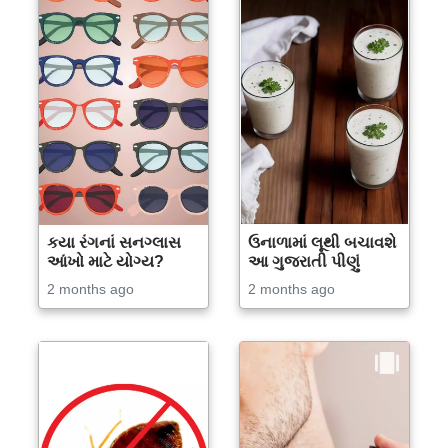
કયા રંગનાં સનગ્લાસ
ઉનાળામાં લૂથી બચાવશે
આંખો માટે યોગ્ય?
આ ગુજરાતી પીણું
2 months ago
2 months ago