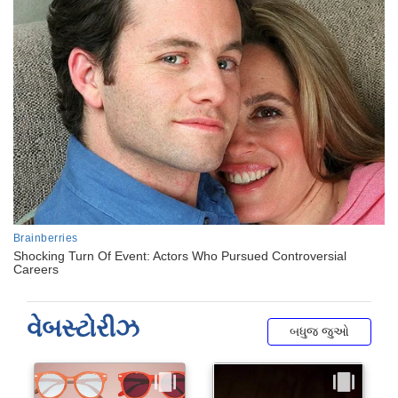
વેબસ્ટોરીઝ
બધુજ જુઓ