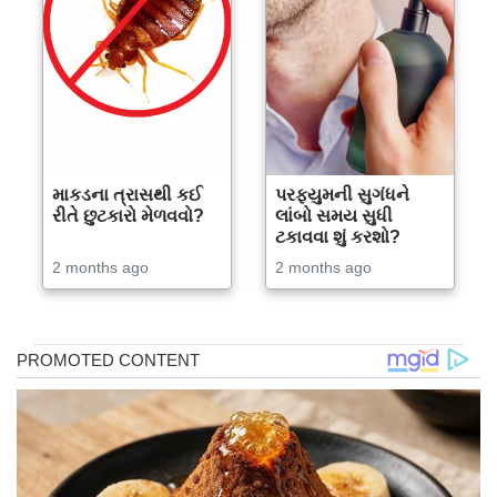
માકડના ત્રાસથી કઈ
પરફ્યુમની સુગંધને
રીતે છુટકારો મેળવવો?
લાંબો સમય સુધી
ટકાવવા શું કરશો?
2 months ago
2 months ago