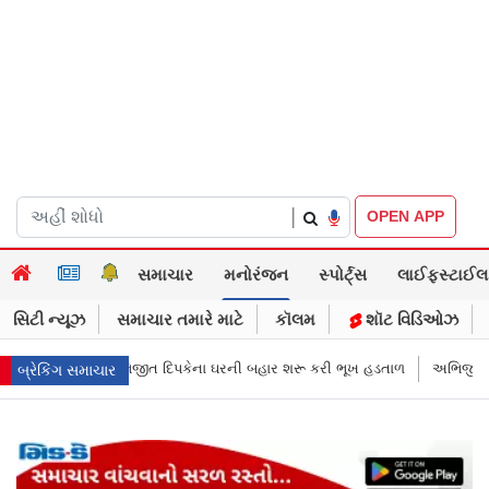
|
OPEN APP
સમાચાર
મનોરંજન
સ્પોર્ટ્સ
લાઈફસ્ટાઈલ
સિટી ન્યૂઝ
સમાચાર તમારે માટે
કૉલમ
શૉટ વિડિઓઝ
હાર શરૂ કરી ભૂખ હડતાળ
અભિજીત દિપકેએ CJPની નવી નીતિ જાહેર કરી, સપ્ટેમ
બ્રેકિંગ સમાચાર