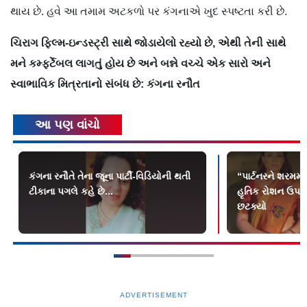
થાય છે. હવે આ તમામ અટકળો પર કંગનાએ ખુદ સ્પષ્ટતા કરી છે.
ચિરાગ ફિલ્મ-ઇન્ડસ્ટ્રી સાથે જોડાયેલો રહ્યો છે, એથી તેની સાથે
મને કમ્ફર્ટેબલ લાગતું હોય છે અને બન્ને વચ્ચે એક સારો અને
સ્વાભાવિક મિત્રતાનો સંબંધ છે: કંગના રનૌત
આ પણ વાંચો
કંગના રનૌતે તેના જૂના પાર્ટી-વિડિયોની થતી
“પાર્ટનરને શરમમાં
ટીકાના પગલે કહે છે...
હૃતિક રોશન ઉપર 
છટક્યો
ADVERTISEMENT