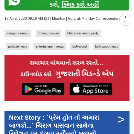
17 April, 2026 09:16 AM IST | Mumbai | Gujarati Mid-day Correspondent
ટોચ
kangana ranaut
chirag paswan
bharatiya janata party
political news
entertainment news
bollywood
bollywood news
>
Next Story : `પ્રેમ હોત તો અમારા
બાળકો...` ચિરાગ પાસવાન સાથેના
રિલેશન પર કંગના રનૌતનો ખુલાસો