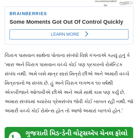
ચિરાગ પાસવાન સાથેના પોતાના સંબંધો વિશે કંગનાએ કહ્યું હતું કે
‘મારા અને ચિરાગ પાસવાન વચ્ચે કોઈ પણ પ્રકારનો રોમૅન્ટિક
સંબંધ નથી. અમે બન્ને માત્ર સારાં મિત્રો છીએ અને અમારી વચ્ચે
મિત્રતાનો જ સંબંધ છે. હું અને ચિરાગ લગભગ ૧૦ વર્ષથી
એકબીજાને ઓળખીએ છીએ અને અમે સાથે કામ પણ કર્યું છે.
અમારા સંબંધમાં ક્યારેય પ્રેમસંબંધ જેવી કોઈ બાબત રહી નથી. જો
અમારી વચ્ચે કોઈ રોમૅન્સ હોત તો આજે અમારાં બાળકો હોત.’