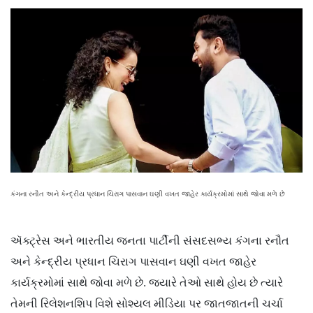
કંગના રનૌત અને કેન્દ્રીય પ્રધાન ચિરાગ પાસવાન ઘણી વખત જાહેર કાર્યક્રમોમાં સાથે જોવા મળે છે
ઍક્ટ્રેસ અને ભારતીય જનતા પાર્ટીની સંસદસભ્ય કંગના રનૌત
અને કેન્દ્રીય પ્રધાન ચિરાગ પાસવાન ઘણી વખત જાહેર
કાર્યક્રમોમાં સાથે જોવા મળે છે. જ્યારે તેઓ સાથે હોય છે ત્યારે
તેમની રિલેશનશિપ વિશે સોશ્યલ મીડિયા પર જાતજાતની ચર્ચા