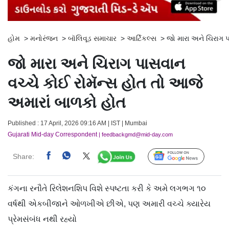
હોમ
>
મનોરંજન
>
બૉલિવૂડ સમાચાર
>
આર્ટિકલ્સ
>
જો મારા અને ચિરાગ 
જો મારા અને ચિરાગ પાસવાન
વચ્ચે કોઈ રોમૅન્સ હોત તો આજે
અમારાં બાળકો હોત
Published : 17 April, 2026 09:16 AM | IST | Mumbai
Gujarati Mid-day Correspondent
| feedbackgmd@mid-day.com
Share:
Follow Us
કંગના રનૌતે રિલેશનશિપ વિશે સ્પષ્ટતા કરી કે અમે લગભગ ૧૦
વર્ષથી એકબીજાને ઓળખીએ છીએ, પણ અમારી વચ્ચે ક્યારેય
પ્રેમસંબંધ નથી રહ્યો