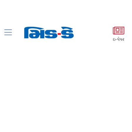
ઇ-પેપર