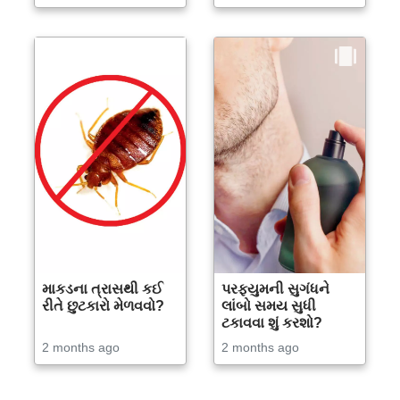
માકડના ત્રાસથી કઈ
પરફ્યુમની સુગંધને
રીતે છુટકારો મેળવવો?
લાંબો સમય સુધી
ટકાવવા શું કરશો?
2 months ago
2 months ago