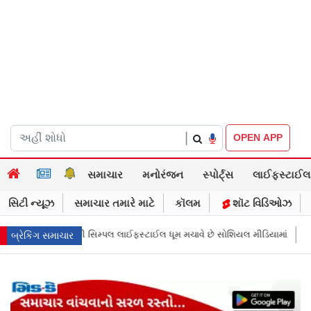
|
OPEN APP
સમાચાર
મનોરંજન
સ્પોર્ટ્સ
લાઈફસ્ટાઈલ
સિટી ન્યૂઝ
સમાચાર તમારે માટે
કૉલમ
શૉટ વિડિઓઝ
ાઈલ ધૂમ મચાવે છે સોશિયલ મીડિયામાં
માર્ક ઝુકરબર્ગે માની Metaની ભૂલ, ચાઈલ્ડ
બ્રેકિંગ સમાચાર