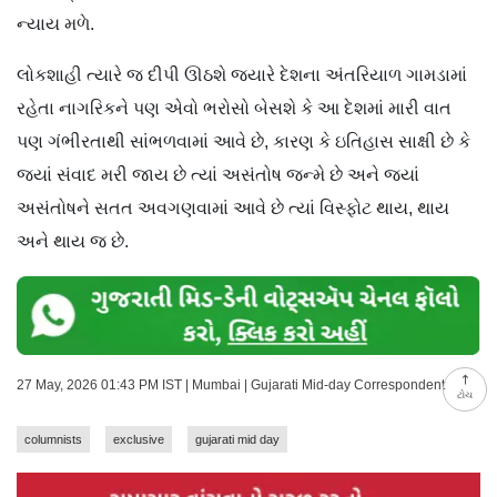
ન્યાય મળે.
લોકશાહી ત્યારે જ દીપી ઊઠશે જ્યારે દેશના અંતરિયાળ ગામડામાં
રહેતા નાગરિકને પણ એવો ભરોસો બેસશે કે આ દેશમાં મારી વાત
પણ ગંભીરતાથી સાંભળવામાં આવે છે, કારણ કે ઇતિહાસ સાક્ષી છે કે
જ્યાં સંવાદ મરી જાય છે ત્યાં અસંતોષ જન્મે છે અને જ્યાં
અસંતોષને સતત અવગણવામાં આવે છે ત્યાં વિસ્ફોટ થાય, થાય
અને થાય જ છે.
27 May, 2026 01:43 PM IST | Mumbai | Gujarati Mid-day Correspondent
ટોચ
columnists
exclusive
gujarati mid day