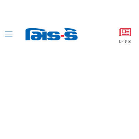
ઇ-પેપર