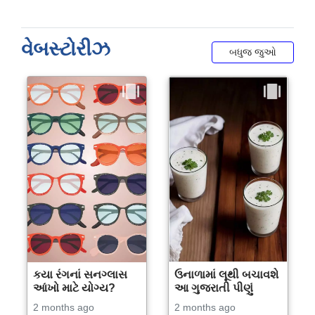
વેબસ્ટોરીઝ
બધુજ જુઓ
કયા રંગનાં સનગ્લાસ
ઉનાળામાં લૂથી બચાવશે
આંખો માટે યોગ્ય?
આ ગુજરાતી પીણું
2 months ago
2 months ago