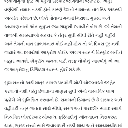
જ્વાળામુખી ફાટે એ પહેલાં સરકારે જાગવાની જરૂર છે. અહીં
વર્ણવેલી તમામ તકલીફોને કારણે દેશનો સામાન્ય નાગરિક અંદરથી
અત્યંત પરેશાન છે. લોકો પોતાના મનમાં નિરાશા, ગુસ્સા અને
અવગણનાનો એક સુષુપ્ત જ્વાળામુખી દબાવીને બેઠા છે. જો તેમની
વાજબી સમસ્યાઓ સરકાર કે તંત્ર સુધી સીધી રીતે નહીં પહોંચે
અને તેમની વાત સાંભળનારું કોઈ નહીં હોય તો એ દિવસ દૂર નથી
જ્યારે આ દબાયેલો આક્રોશ કોઈક અલગ સ્વરૂપે વિસ્ફોટ બનીને
બહાર આવશે. કૉક્રૉચ જનતા પાર્ટી તરફ લોકોનું આકર્ષાવું એ આ
જ આક્રોશનું ડિજિટલ સ્વરૂપ હોઈ શકે છે.
સુશાસનનો અર્થ માત્ર કાગળ પર મોટી-મોટી યોજનાઓ જાહેર
કરવાનો નથી પરંતુ છેવાડાના માણસ સુધી એનો વાસ્તવિક લાભ
પહોંચે એ સુનિશ્ચિત કરવાનો છે. સમયની ડિમાન્ડ છે કે સરકાર અને
વહીવટી તંત્ર જનતા સાથે સીધો, સરળ અને પારદર્શક સંવાદ સ્થાપે.
નિયમિત લોકદરબાર યોજાય, ફરિયાદોનું ઑનલાઇન નિરાકરણ
થાય, ભ્રષ્ટ તત્ત્વો સામે જવાબદારી નક્કી થાય અને સમયમર્યાદામાં