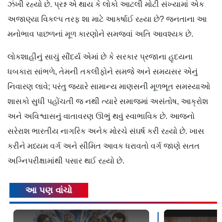
ઝંખી રહ્યો છે. પ્રશ્ન એ થાય કે લોકો આટલી મોટી સંખ્યામાં એક
અજાણ્યા વિકલ્પ તરફ શા માટે આકર્ષાઈ રહ્યા છે? જનતાના આ
મનોભાવ પાછળનાં મૂળ કારણોને સમજવાં અતિ આવશ્યક છે.
લોકશાહીનું સાચું સૌંદર્ય એમાં છે કે સરકાર પ્રજાના હૃદયના
ધબકારા સાંભળે, તેમની તકલીફોને સમજે અને સમયસર એનું
નિવારણ લાવે; પરંતુ જ્યારે સામાન્ય માણસની મૂળભૂત સમસ્યાઓ
શાસકો સુધી પહોંચતી જ નથી ત્યારે સમાજમાં અસંતોષ, આક્રોશ
અને અવિશ્વાસનું વાતાવરણ ઊભું થવું સ્વાભાવિક છે. આજનો
સરેરાશ ભારતીય નાગરિક અનેક મોરચે સંઘર્ષ કરી રહ્યો છે. ખાસ
કરીને મધ્યમ વર્ગ અને સીમિત આવક ધરાવતો વર્ગ જાણે સતત
અગ્નિપરીક્ષામાંથી પસાર થઈ રહ્યો છે.
આ પણ વાંચો