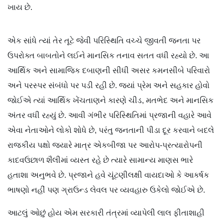
ખાય છે.
એક સાંધે ત્યાં તેર તૂટે જેવી પરિસ્થિતિ વચ્ચે જીવતી જનતા પર
ઉપરોક્ત બાબતોને લઈને માનસિક તનાવ સતત વધી રહ્યો છે. આ
આર્થિક અને સામાજિક દબાણની સીધી અસર કમનસીબે પરિવારો
અને પરસ્પર સંબંધો પર પડી રહી છે. જ્યાં પ્રેમ અને સહકાર હોવો
જોઈએ ત્યાં આર્થિક ખેંચતાણને કારણે ચીડ, મતભેદ અને માનસિક
અંતર વધી રહ્યું છે. આવી ગંભીર પરિસ્થિતિમાં પ્રજાની વહારે આવે
એવા નેતાઓને લોકો શોધે છે, પરંતુ જનતાની પીડા દૂર કરવાને બદલે
રાજકીય પક્ષો જ્યારે માત્ર એકબીજા પર આરોપ-પ્રત્યારોપની
કાદવઉછાળ શૈલીમાં વ્યસ્ત રહે છે ત્યારે સામાન્ય માણસ ભારે
હતાશા અનુભવે છે. પ્રજાને હવે ચૂંટણીલક્ષી વાયદાઓ કે આકર્ષક
ભાષણો નહીં પણ ગ્રાઉન્ડ લેવલ પર વ્યવહારુ ઉકેલો જોઈએ છે.
આટલું ઓછું હોય એમ સરકારી તંત્રમાં વ્યાપેલી લાલ ફીતાશાહી