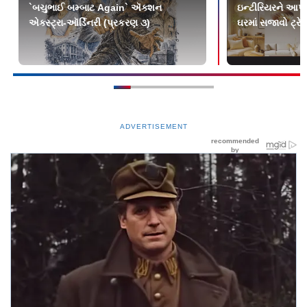
`બચુભાઈ બમ્બાટ Again` ઍક્શન
ઇન્ટીરિયરને આપો
એક્સ્ટ્રા-ઑર્ડિનરી (પ્રકરણ ૩)
ઘરમાં સજાવો ટ્રેન્ડ
ADVERTISEMENT