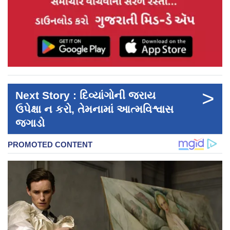
>
Next Story : દિવ્યાંગોની જરાય
ઉપેક્ષા ન કરો, તેમનામાં આત્મવિશ્વાસ
જગાડો