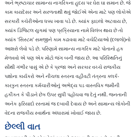
અને ભ્રષ્ટાચાર સામાન્ય નાગરિકના હૃદય પર ઘેરા ઘા સમાન છે. જે
કામ કાયદેસર અને સરળતાથી થવું જોઈએ એના માટે પણ લોકોએ
સરકારી કચેરીઓના ધક્કા ખાવા પડે છે. ક્યાંક ફાઇલો અટવાય છે,
ક્યાંક ડિજિટલ યુગમાં પણ પ્રક્રિયાના નામે વિલંબ થાય છે તો
ક્યાંક ‘સિસ્ટમ’ સમજીને કામ કઢાવવા માટે વચેટિયાઓ (દલાલો)નો
આશરો લેવો પડે છે. પરિણામે સામાન્ય નાગરિક માટે પોતાનો હક
મેળવવો એ પણ એક મોટો જંગ બની જાય છે. આ પરિસ્થિતિનું
સૌથી ગંભીર પાસું એ છે કે પ્રજા અને સરકાર વચ્ચે રાજકીય
પક્ષોના કાર્યકરો અને નીચલા સ્તરના વહીવટી તંત્રના ક્લર્ક-
કારકુન સ્તરના કર્મચારીઓનું અભેદ્ય પડ વાસ્તવિક જમીની
હકીકત કે પીડાને છેક ઉપર સુધી પહોંચવા જ દેતું નથી. જનતાની
અનેક ફરિયાદો રસ્તામાં જ દબાવી દેવાય છે અને સામાન્ય લોકોની
વેદના રાજકીય સ્વાર્થના અંધારામાં ખોવાઈ જાય છે.
છેલ્લી વાત