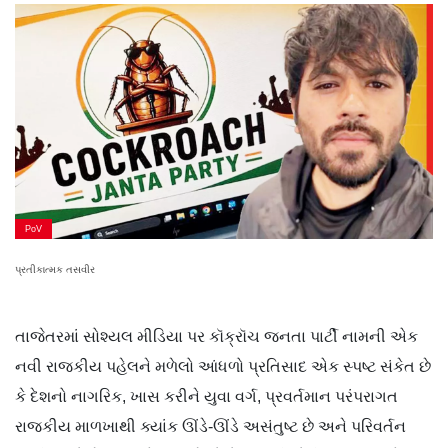
PoV
પ્રતીકાત્મક તસવીર
તાજેતરમાં સોશ્યલ મીડિયા પર કૉક્રૉચ જનતા પાર્ટી નામની એક
નવી રાજકીય પહેલને મળેલો આંધળો પ્રતિસાદ એક સ્પષ્ટ સંકેત છે
કે દેશનો નાગરિક, ખાસ કરીને યુવા વર્ગ, પ્રવર્તમાન પરંપરાગત
રાજકીય માળખાથી ક્યાંક ઊંડે-ઊંડે અસંતુષ્ટ છે અને પરિવર્તન