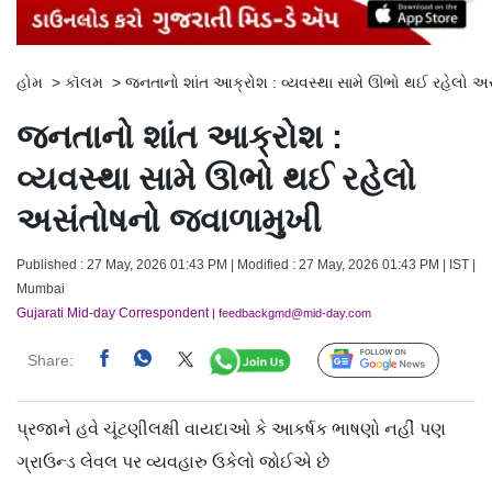
હોમ
>
કૉલમ
>
જનતાનો શાંત આક્રોશ : વ્યવસ્થા સામે ઊભો થઈ રહેલો અસ
જનતાનો શાંત આક્રોશ :
વ્યવસ્થા સામે ઊભો થઈ રહેલો
અસંતોષનો જ્વાળામુખી
Published : 27 May, 2026 01:43 PM | Modified : 27 May, 2026 01:43 PM | IST |
Mumbai
Gujarati Mid-day Correspondent
| feedbackgmd@mid-day.com
Share:
Follow Us
પ્રજાને હવે ચૂંટણીલક્ષી વાયદાઓ કે આકર્ષક ભાષણો નહીં પણ
ગ્રાઉન્ડ લેવલ પર વ્યવહારુ ઉકેલો જોઈએ છે