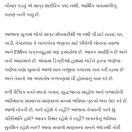
બીમાર પડવું એ માત્ર શારીરિક કષ્ટ નથી, આર્થિક પાયમાલીનું
કારણ બની ગયું છે.
આજના યુગમાં લોકો માત્ર મોંઘવારીથી જ નથી પીડાઈ રહ્યા; ઘર,
ગાડી, વેપારધંધા કે બાળકોના ભણતર માટે લીધેલી લોનના વ્યાજ
અને EMIના ચક્રવ્યૂહમાં પણ ફસાયેલા છે. આવક મર્યાદિત છે અને
ખર્ચ આસમાને છે. એવામાં ડિગ્રીઓ હાથમાં લઈને ફરતા ભણેલા-
ગણેલા ઘણા યુવાનો આજે સાવ નજીવા પગારમાં કામ કરી રહ્યા છે
અને તેમનો આ અસંતોષ બળતણમાં ઘી હોમવાનું કામ કરે છે.
વળી વૈશ્વિક સ્તરે વધતો તનાવ, યુદ્ધજન્ય માહોલ અને બજારોની
અસ્થિરતા સામાન્ય માણસના મનમાં ભવિષ્ય પ્રત્યે ભય પેદા કરે છે.
આજે નોકરી છે, કાલે રહેશે કે નહીં? આજના વેપારની કાલે શું
પરિસ્થિતિ હશે? આવક સ્થિર રહેશે કે નહીં? સંતાનોનું ભવિષ્ય
સુરક્ષિત રહેશે ખરું? આવા સવાલો માણસના મનને અંદરથી કોરી