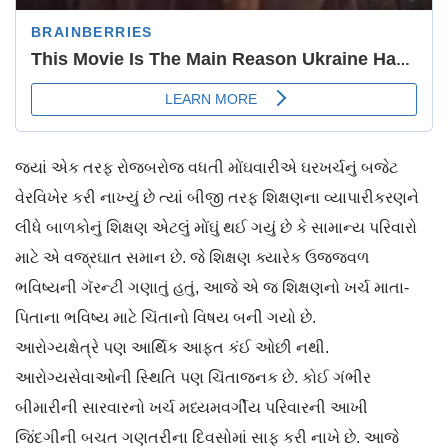
જ્યાં એક તરફ રોજબરોજ વધતી મોંઘવારીએ ઘરખર્ચનું બજેટ
વેરવિખેર કરી નાખ્યું છે ત્યાં બીજી તરફ શિક્ષણના વ્યાપારીકરણને
લીધે બાળકોનું શિક્ષણ એટલું મોંઘું થઈ ગયું છે કે સામાન્ય પરિવારો
માટે એ વજ્રઘાત સમાન છે. જે શિક્ષણ ક્યારેક ઉજ્જવળ
ભવિષ્યની ગૅરન્ટી ગણાતું હતું, આજે એ જ શિક્ષણનો ખર્ચ માતા-
પિતાના ભવિષ્ય માટે ચિંતાનો વિષય બની ગયો છે.
આરોગ્યક્ષેત્રે પણ આર્થિક આફત કંઈ ઓછી નથી.
આરોગ્યસેવાઓની સ્થિતિ પણ ચિંતાજનક છે. કોઈ ગંભીર
બીમારીની સારવારનો ખર્ચ મધ્યમવર્ગીય પરિવારની આખી
જિંદગીની બચત ગણતરીના દિવસોમાં સાફ કરી નાખે છે. આજે