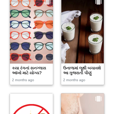
કયા રંગનાં સનગ્લાસ
ઉનાળામાં લૂથી બચાવશે
આંખો માટે યોગ્ય?
આ ગુજરાતી પીણું
2 months ago
2 months ago