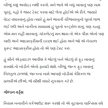
બીજું કશું અવૉઇડ નથી કરતો. મને ભાવે એ બધું ખાવાનું પણ નામ
પૂરતું, કહો કે જસ્ટ ટેસ્ટ કરવા માટે લેતા હોઈએ એ રીતે. જ્યારે
વેઇટ વધારવાનું હોય ત્યારે હું મને ભાવતી ચીજવસ્તુનો પૂરતો લાભ
લઈ લઉં અને બાકીના સમયમાં હું પૂરતો કન્ટ્રોલ રાખું, પણ કહ્યું
એમ મન નહીં મારવાનું. ચૉકલેટનું મન થાય તો એક પીસ એનો પણ
ખાઉં અને આઇસક્રીમની ઇચ્છા થઈ હોય અને જો એ નૅચરલ
ફ્રૂટ આઇસક્રીમ હોય તો એ પણ ટેસ્ટ કરું.
હું સૌને ઍડ્વાઇઝ આપીશ કે જેટલું બને એટલું રૉ ફૂડ ખાવાનું
રાખશો તો બૉડીને એનો ફાયદો થશે. બીજું, જન્ક ફૂડ ખાવાનું
બિલકુલ ટાળજો. જન્કના નામે આપણે બૉડીમાં કેમિકલ જ
ઠાલવીએ છીએ, જે સૌથી વધારે નુકસાન કરે છે.
ગોલ્ડન વર્ડ્‍સ
નિયમ બનાવીને વર્કઆઉટ શરૂ કરશો તો એ તૂટવાના ચાન્સિસ વધે