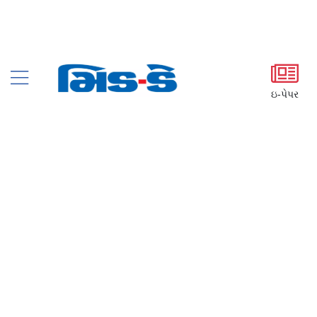
ઇ-પેપર