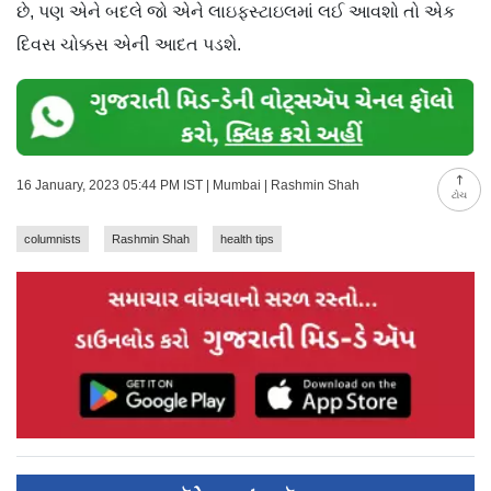
છે, પણ એને બદલે જો એને લાઇફસ્ટાઇલમાં લઈ આવશો તો એક
દિવસ ચોક્કસ એની આદત પડશે.
16 January, 2023 05:44 PM IST | Mumbai | Rashmin Shah
ટોચ
columnists
Rashmin Shah
health tips