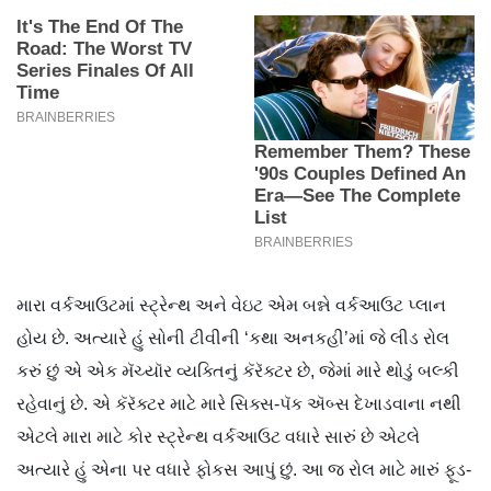
મારા વર્કઆઉટમાં સ્ટ્રેન્થ અને વેઇટ એમ બન્ને વર્કઆઉટ પ્લાન
હોય છે. અત્યારે હું સોની ટીવીની ‘કથા અનકહી’માં જે લીડ રોલ
કરું છું એ એક મૅચ્યૉર વ્યક્તિનું કૅરૅક્ટર છે, જેમાં મારે થોડું બલ્કી
રહેવાનું છે. એ કૅરૅક્ટર માટે મારે સિક્સ-પૅક ઍબ્સ દેખાડવાના નથી
એટલે મારા માટે કોર સ્ટ્રેન્થ વર્કઆઉટ વધારે સારું છે એટલે
અત્યારે હું એના પર વધારે ફોકસ આપું છું. આ જ રોલ માટે મારું ફૂડ-