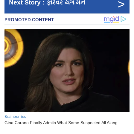
>
Next Story : ફૉરેવર યંગ મૅન