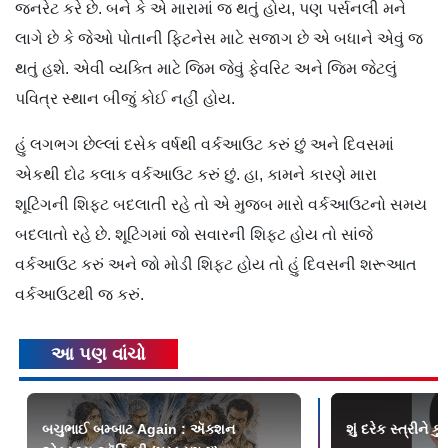
જનરેટ કરે છે. બને કે એ મારામાં જ થતું હોય, પણ પર્સનલી મને
લાગે છે કે જેઓ પોતાની ફિટનેસ માટે સજાગ છે એ બધાને એવું જ
થતું હશે. એવી વ્યક્તિ માટે જિમ જેવું ફેવરિટ અને જિમ જેટલું
પવિત્ર સ્થાન બીજું કોઈ નહીં હોય.
હું લગભગ છેલ્લાં દસેક વર્ષથી વર્કઆઉટ કરું છું અને દિવસમાં
એકથી દોઢ કલાક વર્કઆઉટ કરું છું. હા, કામને કારણે મારા
શૂટિંગની શિફ્ટ બદલાતી રહે તો એ મુજબ મારો વર્કઆઉટનો સમય
બદલાતો રહે છે. શૂટિંગમાં જો સવારની શિફ્ટ હોય તો સાંજે
વર્કઆઉટ કરું અને જો મોડી શિફ્ટ હોય તો હું દિવસની શરૂઆત
વર્કઆઉટથી જ કરું.
આ પણ વાંચો
બચુભાઈ બમ્બાટ Again : ઍક્શન
શું દરેક સ્ત્રીને 