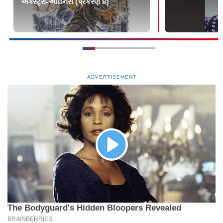
એક્સ્ટ્રા-ઑર્ડિનરી (પ્રકરણ ૪)
ADVERTISEMENT