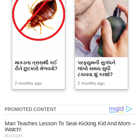
માકડના ત્રાસથી કઈ
પરફ્યુમની સુગંધને
રીતે છુટકારો મેળવવો?
લાંબો સમય સુધી
ટકાવવા શું કરશો?
2 months ago
2 months ago