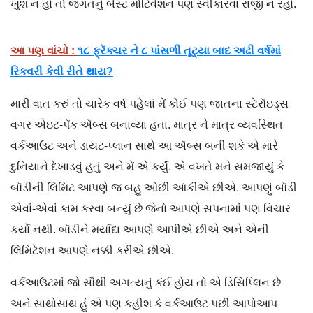
ખુશ ન હો તો જગતનું બેસ્ટ મોટિવેશન પણ સ્વીકારવા રાજી ન રહો.
આ પણ વાંચો :
૧૮ ફ્રૅક્ચર ને ૮ પાંસળી તૂટ્યા બાદ અઢી વર્ષમાં
રિકવરી કેવી રીતે થાય?
મારી વાત કરું તો ચારેક વર્ષ પહેલાં મેં કોઈ પણ જાતના સ્ટેરૉઇડ્સ
વગર એઇટ-પૅક ઍબ્સ બનાવ્યા હતા. માત્ર ને માત્ર વ્યવસ્થિત
વર્કઆઉટ અને ડાયટ-પ્લાન સાથે આ ઍબ્સ બની શકે એ મારે
દુનિયાને દેખાડવું હતું અને મેં એ કર્યું. એ વખતે મને સમજાયું કે
બૉડીની લિમિટ આપણે જ બહુ ઓછી આંકીએ છીએ. આપણું બૉડી
એવાં-એવાં કામ કરવા બન્યું છે જેનો આપણે સપનામાં પણ વિચાર
કર્યો નથી. બૉડીને મર્યાદા આપણે આપીએ છીએ અને એની
લિમિટેશન આપણે નક્કી કરીએ છીએ.
વર્કઆઉટમાં જો સૌથી અગત્યનું કંઈ હોય તો એ ડિસિપ્લિન છે
અને સાથોસાથ હું એ પણ કહીશ કે વર્કઆઉટ પછી આપોઆપ