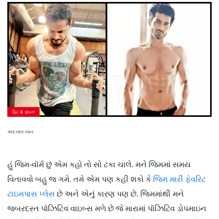
ફિટ & ફાઇન
અદનાન ખાન
હું જિમ-વૉર્મ છું એમ કહો તો સો ટકા ચાલે. મને જિમમાં સમય
વિતાવવો બહુ જ ગમે. તમે એમ પણ કહી શકો કે
જિમ મારી ફેવરિટ
ટાઇમપાસ પ્લેસ
છે અને એનું કારણ પણ છે. જિમમાંથી મને
જબરદસ્ત પૉઝિટિવ વાઇબ્સ મળે છે જે મારામાં પૉઝિટિવ ડોપમાઇન