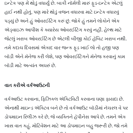
ઇન્ટેક પણ મેં થોડું વધાર્યું છે. બાકી નૉર્મલી મારું ફૂડ-ઇન્ટેક એટલું
હાઈ નથી હોતું, પણ મારે થોડું વજન વધારવા માટે ઇન્ટેક વધારવું
પડ્યું છે અને હું ઓવરઈટિંગ કરું છું. જોકે હું તમને લોકોને એક
ઍડ્વાઇઝ આપીશ કે ક્યારેય ઓવરઈટિંગ કરવું નહીં. હેલ્થ માટે
જેટલું ખરાબ ઓવરઈટિંગ છે એટલી બીજી કોઈ હૅબિટ ખરાબ નથી.
તમે કદાચ દિવસમાં એકાદ વાર જન્ક ફૂડ ખાઈ લો તો હજી પણ
બૉડી એને મૅનેજ કરી લેશે, પણ ઓવરઈટિંગને મૅનેજ કરવાનું કામ
બૉડી માટે અત્યંત અઘરું છે.
વાત કરીએ વર્કઆઉટની
વર્કઆઉટ કરવાના, ફિઝિકલ ઍક્ટિવિટી કરવાના ઘણા ફાયદા છે.
એનાથી માઇન્ડ ઍક્ટિવ બને છે તો વર્કઆઉટ બૉડીમાં નૅચરલ વે પર
ડોપમાઇન રિલીઝ કરે છે, જે વ્યક્તિને હૅપીનેસ આપે છે. તમને એક
ખાસ વાત કહું. મોટિવેશન માટે આ ડોપમાઇન બહુ જરૂરી છે. જો તમે