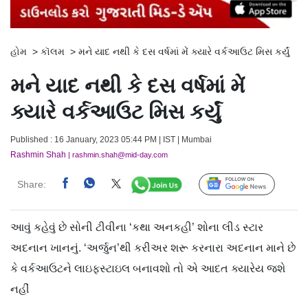
હોમ
>
કૉલમ
>
મને યાદ નથી કે દસ વર્ષમાં મેં ક્યારે વર્કઆઉટ મિસ કર્યું
મને યાદ નથી કે દસ વર્ષમાં મેં
ક્યારે વર્કઆઉટ મિસ કર્યું
Published : 16 January, 2023 05:44 PM | IST | Mumbai
Rashmin Shah
| rashmin.shah@mid-day.com
Share:
Follow Us
આવું કહેવું છે સોની ટીવીના ‘કથા અનકહી’ શોના લીડ સ્ટાર
અદનાન ખાનનું. ‘અર્જુન’થી કરીઅર શરૂ કરનારા અદનાન માને છે
કે વર્કઆઉટને લાઇફસ્ટાઇલ બનાવશો તો એ આદત ક્યારેય જશે
નહીં