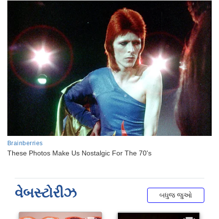
વેબસ્ટોરીઝ
બધુજ જુઓ