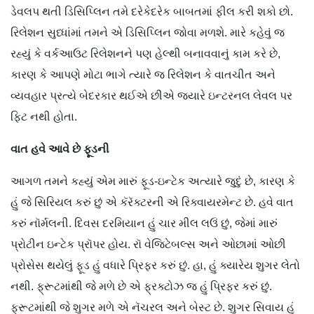
ડેવલપ થતી ડિસિપ્લિન તમે દરેકેદરેક બાબતમાં ફીલ કરી શકો છો.
રિલેશન સુધ્ધાંમાં તમને એ ડિસિપ્લિન જોવા મળશે. મારે કહેવું જ
રહ્યું કે વર્કઆઉટ રિલેશનને પણ હેલ્થી બનાવવાનું કામ કરે છે,
કારણ કે આપણે મોટા ભાગે ત્યારે જ રિલેશન કે વાતચીત અને
વ્યવહાર પ્રત્યે બેદરકાર થઈએ છીએ જ્યારે ઇન્ટરનલ લેવલ પર
ફિટ નથી હોતા.
વાત હવે આવે છે ફૂડની
આગળ તમને કહ્યું એમ મારું ફૂડ-ઇન્ટેક અત્યારે જુદું છે, કારણ કે
હું જે સિરિયલ કરું છું એ કૅરૅક્ટરની એ રિક્વાયરમેન્ટ છે. હવે વાત
કરું નૉર્મલની. દિવસ દરમિયાન હું ચાર મીલ લઉં છું, જેમાં મારું
પ્રોટીન ઇન્ટેક પ્રૉપર હોય. રૉ વેજિટેબલ્સ અને ઓછામાં ઓછી
પ્રોસેસ થયેલું ફૂડ હું વધારે પ્રિફર કરું છું. હા, હું ક્યારેય શુગર લેતો
નથી. ફ્રૂટમાંથી જે મળે છે એ ફ્રક્ટોઝ જ હું પ્રિફર કરું છું.
ફ્રૂટમાંથી જે શુગર મળે એ નૅચરલ અને બેસ્ટ છે. શુગર સિવાય હું