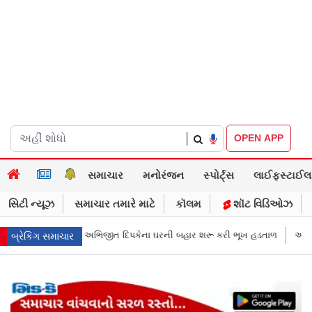
|
OPEN APP
સમાચાર
મનોરંજન
સ્પોર્ટ્સ
લાઈફસ્ટાઈલ
સિટી ન્યૂઝ
સમાચાર તમારે માટે
કૉલમ
શૉટ વિડિઓઝ
કેના ઘરની બહાર શરૂ કરી ભૂખ હડતાળ
અભિજીત દિપકેએ CJPની નવી નીતિ જાહેર
બ્રેકિંગ સમાચાર