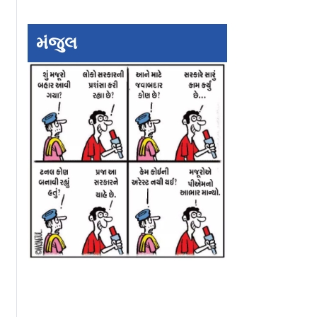
undefined
undefined
મંજુલ