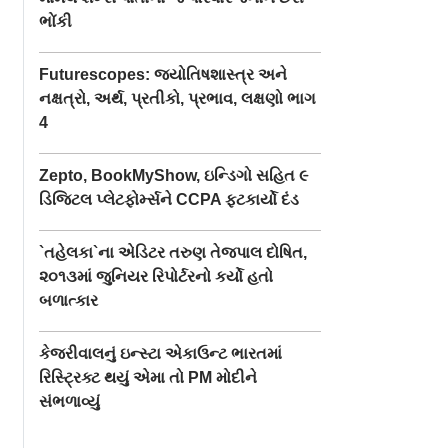
ભોંકી
Futurescopes: જ્યોતિષશાસ્ત્ર અને
નક્ષત્રો, અર્થ, પ્રતીકો, પ્રભાવ, લક્ષણો ભાગ
4
Zepto, BookMyShow, ઇન્ડિગો સહિત ૯
ડિજિટલ પ્લેટફોર્મ્સને CCPA ફટકાર્યો દંડ
`તહેલકા`ના એડિટર તરુણ તેજપાલ દોષિત,
૨૦૧૩માં જુનિયર રિપોર્ટરનો કર્યો હતો
બળાત્કાર
કેજરીવાલનું ઇન્સ્ટા એકાઉન્ટ ભારતમાં
રિસ્ટ્રિક્ટ થયું એમા તો PM મોદીને
સંભળાવ્યું