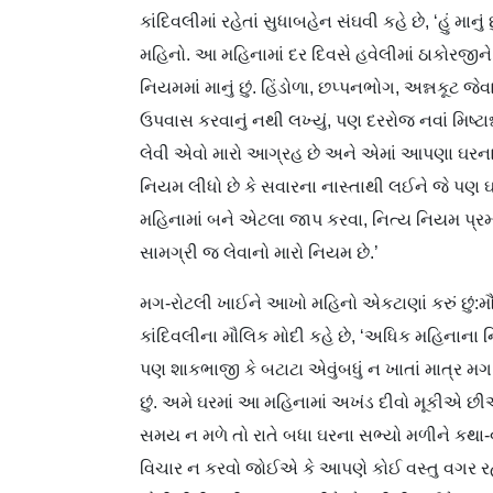
કાંદિવલીમાં રહેતાં સુધાબહેન સંઘવી કહે છે, ‘હું 
મહિનો. આ મહિનામાં દર દિવસે હવેલીમાં ઠાકોરજી
નિયમમાં માનું છું. હિંડોળા, છપ્પનભોગ, અન્નકૂટ જે
ઉપવાસ કરવાનું નથી લખ્યું, પણ દરરોજ નવાં મિષ્ટાન
લેવી એવો મારો આગ્રહ છે અને એમાં આપણા ઘરના પ
નિયમ લીધો છે કે સવારના નાસ્તાથી લઈને જે પણ ઘર
મહિનામાં બને એટલા જાપ કરવા, નિત્ય નિયમ પ્રમાણ
સામગ્રી જ લેવાનો મારો નિયમ છે.’
મગ-રોટલી ખાઈને આખો મહિનો એકટાણાં કરું છું:મ
કાંદિવલીના મૌલિક મોદી કહે છે, ‘અધિક મહિનાના નિ
પણ શાકભાજી કે બટાટા એવુંબધું ન ખાતાં માત્ર મગ
છું. અમે ઘરમાં આ મહિનામાં અખંડ દીવો મૂકીએ છ
સમય ન મળે તો રાતે બધા ઘરના સભ્યો મળીને કથા-વાર
વિચાર ન કરવો જોઈએ કે આપણે કોઈ વસ્તુ વગર રહી 