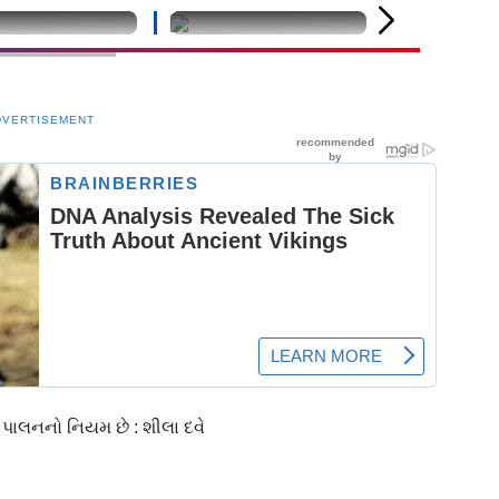
fined
undefined
undefined
DVERTISEMENT
ા પાલનનો નિયમ છે : શીલા દવે