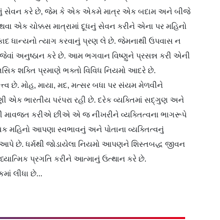
ું સેવન કરે છે, જેમ કે એક એકમે માત્ર એક બદામ અને બીજે
થવા એક ચોક્કસ માત્રામાં દૂધનું સેવન કરીને એના પર મહિનો
એકાદ ધાન્યનો ત્યાગ કરવાનું પ્રણ લે છે. જેમનાથી ઉપવાસ ન
ેવાં અનુષ્ઠાન કરે છે. આમ ભગવાન વિષ્ણુને પ્રસન્ન કરી એની
નસિક શક્તિ પ્રમાણે ભક્તો વિવિધ નિયમો આદરે છે.
્ત્વ છે. મોહ, માયા, મદ, મત્સર બધા પર સંયમ મેળવીને
ી એક ભારતીય પરંપરા રહી છે. દરેક વ્યક્તિમાં સદ્ગુણ અને
ી માવજત કરીએ છીએ એ જ નીખરીને વ્યક્તિત્વના ભાગરૂપે
 મહિનો આપણા સ્વભાવનું અને પોતાના વ્યક્તિત્વનું
આપે છે. ધર્મથી જોડાયેલા નિયમો આપણને શિસ્તબદ્ધ જીવન
ાત્મિક પ્રગતિ કરીને આત્માનું ઉત્થાન કરે છે.
ં લીધા છે...