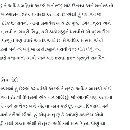
માનું છું કે અધિક મહિનો એટલે ઠાકોરજી માટે ઉત્સવ અને મનોરથનો
ને બારેમાસના દરેક મનોરથ કરાવાય છે એથી હું પણ આ જ
વા દરેક ઉત્સવનો આમાં સમાવેશ થાય છે. પુષ્ટિમાર્ગમાં વ્રત અને
્ન, નવી સામગ્રી સિદ્ધ કરી ઠાકોરજીને ધરાવીને એ પ્રસાદીમાં
્રભુને પણ વધારે આનંદ આવે છે. મેં અધિક માસમાં એવો
માં બને એ બધું જ ઠાકોરજીને ધરાવીને જ પોતે લેવું. આ
ે કથા-વાર્તા કરવી અને પાઠ કરવા. ફક્ત પ્રભુને સમર્પિત
ૌલિક મોદી
યમમાં હું છેલ્લાં ૧૨ વર્ષથી એટલે કે ત્રણ અધિક માસથી કોઈ
 અને રોટલી દિવસમાં એક વાર ખાઉં છું, જે આ વર્ષે પણ કરવાનો
ીએ અને સાથે જ બને એટલા જાપ કરું છું. આખા દિવસમાં મને
્તા કરીએ છીએ. હું એવું માનું છું કે આપણે ક્યારેય એવો
નથી શકતા એથી મેં ત્રણ અધિકમાં મારું પ્રિય પીણું ચા