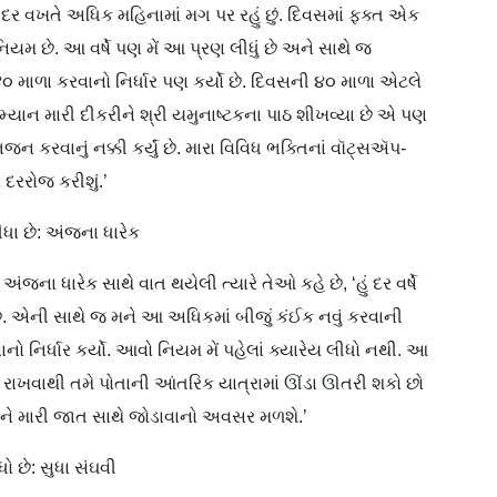
ં દર વખતે અધિક મહિનામાં મગ પર રહું છું. દિવસમાં ફક્ત એક
 નિયમ છે. આ વર્ષે પણ મેં આ પ્રણ લીધું છે અને સાથે જ
૪૦ માળા કરવાનો નિર્ધાર પણ કર્યો છે. દિવસની ૪૦ માળા એટલે
્યાન મારી દીકરીને શ્રી યમુનાષ્ટકના પાઠ શીખવ્યા છે એ પણ
કરવાનું નક્કી કર્યું છે. મારા વિવિધ ભક્તિનાં વૉટ્સઍપ-
 દરરોજ કરીશું.’
ા છે: અંજના ધારેક
ના ધારેક સાથે વાત થયેલી ત્યારે તેઓ કહે છે, ‘હું દર વર્ષે
છે. એની સાથે જ મને આ અધિકમાં બીજું કંઈક નવું કરવાની
ો નિર્ધાર કર્યો. આવો નિયમ મેં પહેલાં ક્યારેય લીધો નથી. આ
રાખવાથી તમે પોતાની આંતરિક યાત્રામાં ઊંડા ઊતરી શકો છો
ને મારી જાત સાથે જોડાવાનો અવસર મળશે.’
ો છે: સુધા સંઘવી