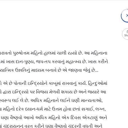
Sh
વતો પુરુષોત્તમ મહિનો હાલમાં ચાલી રહ્યો છે. આ મહિનાના
ં ખાસ દાન-પુણ્ય, જપ-તપ કરવાનું મહાત્મ્ય છે. ખાસ કરીને
્યાત્મિક ઉન્નતિનું માધ્યમ બનાવે છે એ જાણવા જેવું છે...
છે પોતાની ઇન્દ્રિયોને કાબૂમાં રાખવાનું કાર્ય. હિન્દુઓમાં
દ્વારા ઇન્દ્રિયો પર વિજય મેળવી શકાય છે અને જ્યારે આ
નું સ્વરૂપ લઈ લે છે. અધિક મહિનાને લઈને ઘણી માન્યતાઓ,
િનો દરેક ધ્યાન-ધર્મ માટે ઉત્તમ હોવા છતાં સગાઈ, લગ્ન,
ય છે. ઘણા વૈષ્ણવો આખો અધિક મહિનો એક દિવસ એકટાણું અને
ચંદ્રાયનનું વ્રત કરીને ઘણા વૈષ્ણવો ચંદ્રની વધતી અને