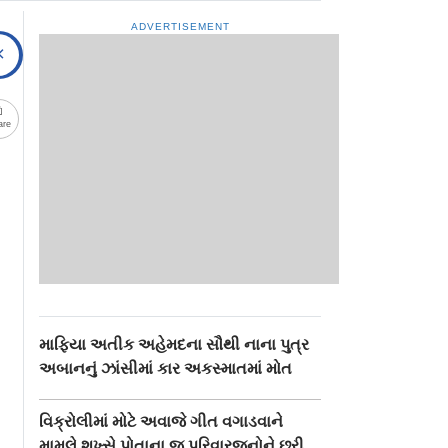
ADVERTISEMENT
are
માફિયા અતીક અહેમદના સૌથી નાના પુત્ર
અબાનનું ઝાંસીમાં કાર અકસ્માતમાં મોત
વિક્રોલીમાં મોટે અવાજે ગીત વગાડવાને
મામલે શખ્સે પોતાના જ પરિવારજનોને છરી