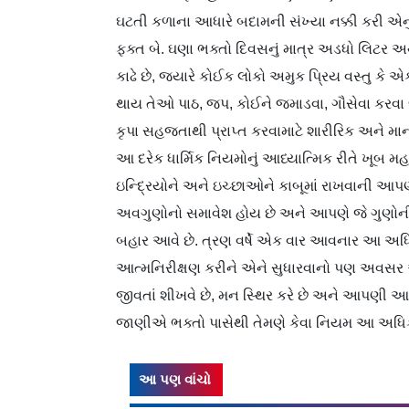
ઘટતી કળાના આધારે બદામની સંખ્યા નક્કી કરી એન
ફક્ત બે. ઘણા ભક્તો દિવસનું માત્ર અડધો લિટર અ
કાઢે છે, જ્યારે કોઈક લોકો અમુક પ્રિય વસ્તુ કે 
થાય તેઓ પાઠ, જપ, કોઈને જમાડવા, ગૌસેવા કરવા જ
કૃપા સહજતાથી પ્રાપ્ત કરવામાટે શારીરિક અને મા
આ દરેક ધાર્મિક નિયમોનું આધ્યાત્મિક રીતે ખૂબ મહત
ઇન્દ્રિયોને અને ઇચ્છાઓને કાબૂમાં રાખવાની આપણ
અવગુણોનો સમાવેશ હોય છે અને આપણે જે ગુણોન
બહાર આવે છે. ત્રણ વર્ષે એક વાર આવનાર આ અધિક
આત્મનિરીક્ષણ કરીને એને સુધારવાનો પણ અવસર 
જીવતાં શીખવે છે, મન સ્થિર કરે છે અને આપણી આધ્ય
જાણીએ ભક્તો પાસેથી તેમણે કેવા નિયમ આ અધિકમા
આ પણ વાંચો