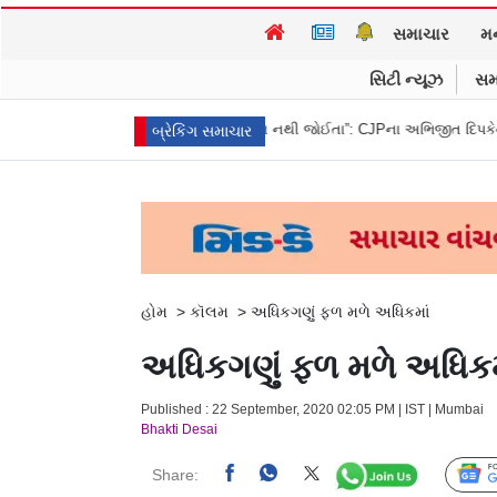
સમાચાર
મ
સિટી ન્યૂઝ
સમ
રી ન આપી
“બીજા કેજરીવાલ નથી જોઈતા”: CJPના અભિજીત દિપકેના ઘરની બહાર
બ્રેકિંગ સમાચાર
હોમ
>
કૉલમ
>
અધિકગણું ફળ મળે અધિકમાં
અધિકગણું ફળ મળે અધિકમ
Published : 22 September, 2020 02:05 PM | IST | Mumbai
Bhakti Desai
Share: