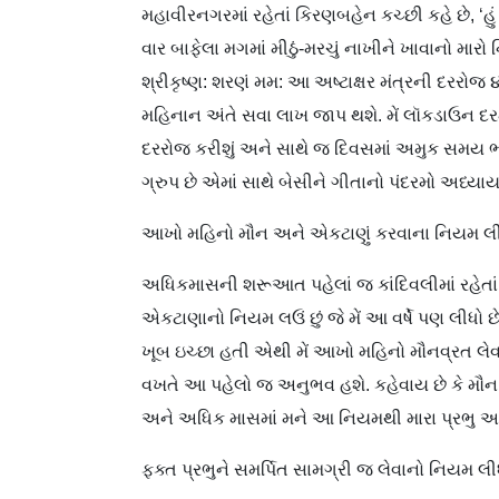
મહાવીરનગરમાં રહેતાં કિરણબહેન કચ્છી કહે છે, ‘હુ
વાર બાફેલા મગમાં મીઠું-મરચું નાખીને ખાવાનો મારો
શ્રીકૃષ્ણ: શરણં મમ: આ અષ્ટાક્ષર મંત્રની દરરોજ 
મહિનાન અંતે સવા લાખ જાપ થશે. મેં લૉકડાઉન દરમ
દરરોજ કરીશું અને સાથે જ દિવસમાં અમુક સમય ભજન 
ગ્રુપ છે એમાં સાથે બેસીને ગીતાનો પંદરમો અધ્યાય
આખો મહિનો મૌન અને એકટાણું કરવાના નિયમ લીધ
અધિકમાસની શરૂઆત પહેલાં જ કાંદિવલીમાં રહેતાં અંજ
એકટાણાનો નિયમ લઉં છું જે મેં આ વર્ષે પણ લીધો 
ખૂબ ઇચ્છા હતી એથી મેં આખો મહિનો મૌનવ્રત લેવાન
વખતે આ પહેલો જ અનુભવ હશે. કહેવાય છે કે મૌન 
અને અધિક માસમાં મને આ નિયમથી મારા પ્રભુ અ
ફક્ત પ્રભુને સમર્પિત સામગ્રી જ લેવાનો નિયમ લીધ