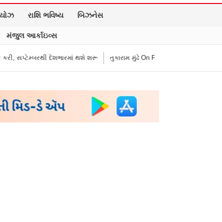
િયોઝ
રાશિ ભવિષ્ય
બિઝનેસ
મંજુલ આર્કાઇવ્સ
થી દેશભારમાં થશે શરૂ
તુકારામ મુંઢે On Fire: "સરકારી નિયમો અનુસાર કામ નથી 