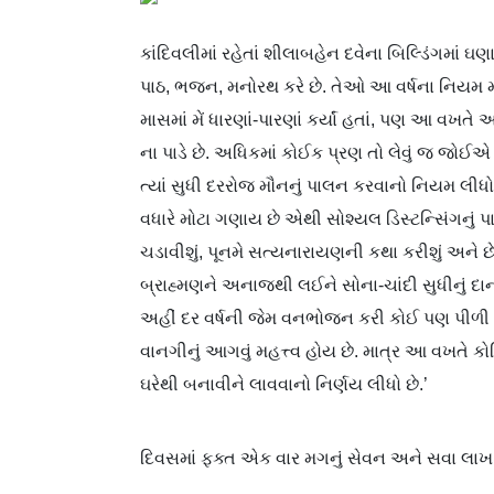
કાંદિવલીમાં રહેતાં શીલાબહેન દવેના બિલ્ડિંગમાં ઘ
પાઠ, ભજન, મનોરથ કરે છે. તેઓ આ વર્ષના નિયમ મ
માસમાં મેં ધારણાં-પારણાં કર્યાં હતાં, પણ આ વખ
ના પાડે છે. અધિકમાં કોઈક પ્રણ તો લેવું જ જોઈએ
ત્યાં સુધી દરરોજ મૌનનું પાલન કરવાનો નિયમ લ
વધારે મોટા ગણાય છે એથી સોશ્યલ ડિસ્ટન્સિંગનું 
ચડાવીશું, પૂનમે સત્યનારાયણની કથા કરીશું અને 
બ્રાહ્મણને અનાજથી લઈને સોના-ચાંદી સુધીનું દ
અહીં દર વર્ષની જેમ વનભોજન કરી કોઈ પણ પીળી વાન
વાનગીનું આગવું મહત્ત્વ હોય છે. માત્ર આ વખતે
ઘરેથી બનાવીને લાવવાનો નિર્ણય લીધો છે.’
દિવસમાં ફક્ત એક વાર મગનું સેવન અને સવા લાખ જા