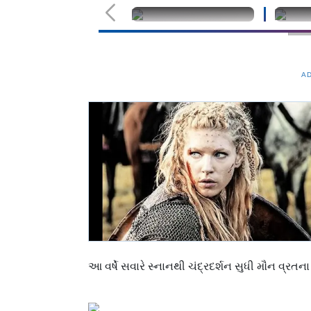
undefined
unde
A
આ વર્ષે સવારે સ્નાનથી ચંદ્રદર્શન સુધી મૌન વ્રતન