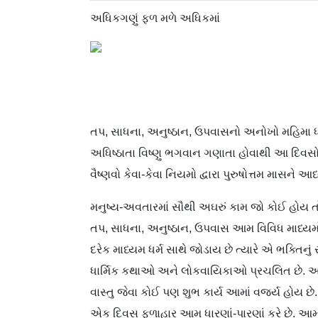
અધિકગણું ફળ મળે અધિકમાં
તપ, સાધના, અનુષ્ઠાન, ઉપવાસનો અનોખો મહિમા ધરા
અધિષ્ઠાતા વિષ્ણુ ભગવાન ગણાતા હોવાથી આ દિવસોમા
વૈષ્ણવો કેવા-કેવા નિયમો દ્વારા પુરુષોત્તમ માસને આધ
મનુષ્ય-અવતારમાં સૌથી અઘરું કામ જો કોઈ હોય તો એ 
તપ, સાધના, અનુષ્ઠાન, ઉપવાસ આમ વિવિધ માધ્યમો 
દરેક માધ્યમ ધર્મ સાથે જોડાય છે ત્યારે એ ભક્તિ
ધાર્મિક કથાઓ અને લોકવાયિકાઓ પ્રચલિત છે. આ મહ
વાસ્તુ જેવા કોઈ પણ શુભ કાર્ય આમાં વર્જ્ય હો
એક દિવસ ફળાહાર આમ ધારણાં-પારણાં કરે છે. આમાં 