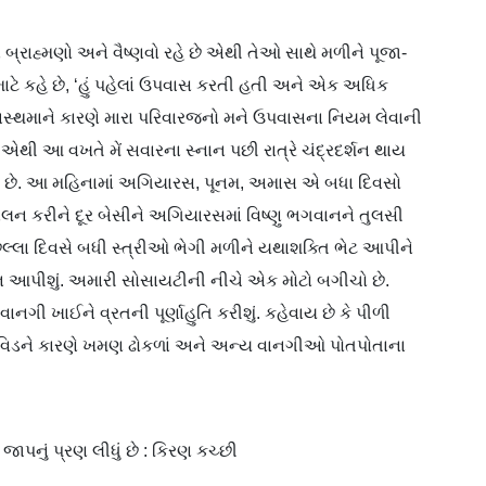
ણા બ્રાહ્મણો અને વૈષ્ણવો રહે છે એથી તેઓ સાથે મળીને પૂજા-
ાટે કહે છે, ‘હું પહેલાં ઉપવાસ કરતી હતી અને એક અધિક
તે અસ્થમાને કારણે મારા પરિવારજનો મને ઉપવાસના નિયમ લેવાની
 એથી આ વખતે મેં સવારના સ્નાન પછી રાત્રે ચંદ્રદર્શન થાય
ીધો છે. આ મહિનામાં અગિયારસ, પૂનમ, અમાસ એ બધા દિવસો
પાલન કરીને દૂર બેસીને અગિયારસમાં વિષ્ણુ ભગવાનને તુલસી
છેલ્લા દિવસે બધી સ્ત્રીઓ ભેગી મળીને યથાશક્તિ ભેટ આપીને
ાન આપીશું. અમારી સોસાયટીની નીચે એક મોટો બગીચો છે.
ગી ખાઈને વ્રતની પૂર્ણાહુતિ કરીશું. કહેવાય છે કે પીળી
 કોવિડને કારણે ખમણ ઢોકળાં અને અન્ય વાનગીઓ પોતપોતાના
પનું પ્રણ લીધું છે : કિરણ કચ્છી