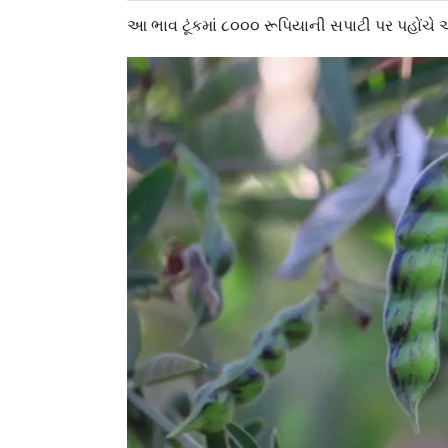
આ ભાવ ટૂંકમાં ૮૦૦૦ રૂપિયાની સપાટી પર પહોંચે 