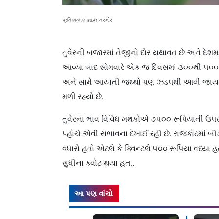
પ્રતિકાત્મક ફાઇલ તસ્વીર
તુવેરની બજારમાં તેજીનો દોર યથાવત છે અને દેશમા
આવ્યા બાદ સોમવારે એક જ દિવસમાં ૩૦૦થી ૫૦૦ ર
અને સામે આયાતી જથ્થો પણ ઝડપથી આવી જાય એવી
મળી રહ્યો છે.
તુવેરના ભાવ વિવિધ મથકોએ ૭૫૦૦ રૂપિયાની ઉપર ટ્
પહોંચે એવી સંભાવના દેખાઈ રહી છે. રાજકોટમાં બ
વધારો હતો એટલે કે ક્વિન્ટલે ૫૦૦ રૂપિયા વધ્યા 
સુધીના ક્વોટ થયા હતા.
આ પણ વાંચો