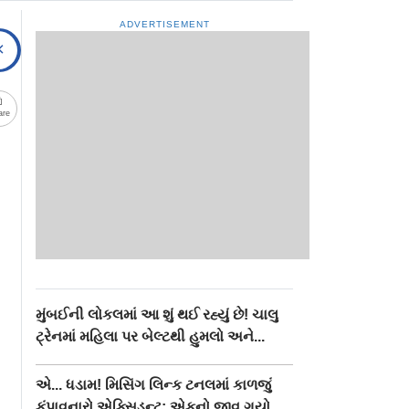
ADVERTISEMENT
are
મુંબઈની લોકલમાં આ શું થઈ રહ્યું છે! ચાલુ
ટ્રેનમાં મહિલા પર બેલ્ટથી હુમલો અને...
એ... ધડામ! મિસિંગ લિન્ક ટનલમાં કાળજું
કંપાવનારો એક્સિડન્ટ: એકનો જીવ ગયો