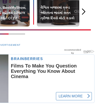
o, BookMyShow,
વૈશ્વિક બજારમાં ક્રૂડ
આજે સોના-ચા
ગો સહિત ૯ ડિજિટલ
ઑઇલના ભાવમાં સતત
ભાવમાં મોટો 
ોર્મ્સને CCPA
ત્રીજા દિવસે મોટો કડાકો
જાણી લો તમા
યો દંડ
થયો કેટલો ઘ
DVERTISEMENT