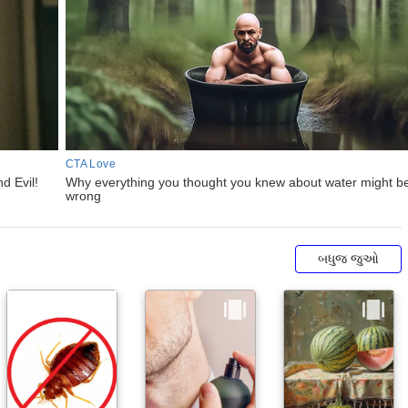
બધુજ જુઓ