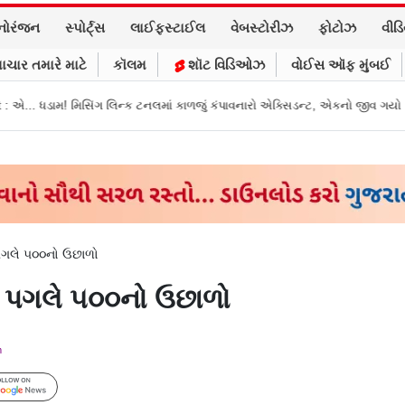
નોરંજન
સ્પોર્ટ્સ
લાઈફસ્ટાઈલ
વેબસ્ટોરીઝ
ફોટોઝ
વીડ
ાચાર તમારે માટે
કૉલમ
શૉટ વિડિઓઝ
વોઈસ ઑફ મુંબઈ
 ટનલમાં કાળજું કંપાવનારો એક્સિડન્ટ, એકનો જીવ ગયો
Gujarat News: મોરબીમાં 
ે પગલે ૫૦૦નો ઉછાળો
ને પગલે ૫૦૦નો ઉછાળો
m
Follow Us