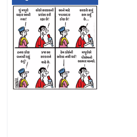
ંદીના
કડાકો!
રા શહેરમાં
ટાડો