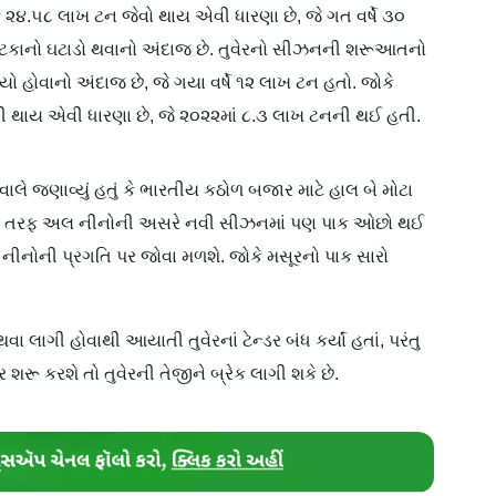
 પાક ૨૪.૫૮ લાખ ટન જેવો થાય એવી ધારણા છે, જે ગત વર્ષે ૩૦
 ટકાનો ઘટાડો થવાનો અંદાજ છે. તુવેરનો સીઝનની શરૂઆતનો
્યો હોવાનો અંદાજ છે, જે ગયા વર્ષે ૧૨ લાખ ટન હતો. જોકે
થાય એવી ધારણા છે, જે ૨૦૨૨માં ૮.૩ લાખ ટનની થઈ હતી.
ાલે જણાવ્યું હતું કે ભારતીય કઠોળ બજાર માટે હાલ બે મોટા
 બીજી તરફ અલ નીનોની અસરે નવી સીઝનમાં પણ પાક ઓછો થઈ
નીનોની પ્રગતિ પર જોવા મળશે. જોકે મસૂરનો પાક સારો
ા લાગી હોવાથી આયાતી તુવેરનાં ટેન્ડર બંધ કર્યાં હતાં, પરંતુ
શરૂ કરશે તો તુવેરની તેજીને બ્રેક લાગી શકે છે.