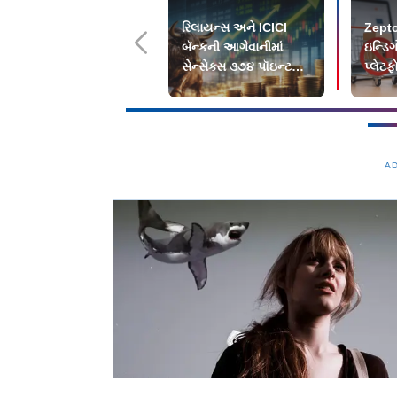
રિલાયન્સ અને ICICI
Zept
બૅન્કની આગેવાનીમાં
ઇન્ડિ
સેન્સેક્સ ૩૭૪ પૉઇન્ટ
પ્લેટફ
વધીને બંધ
ફટકાર્
A