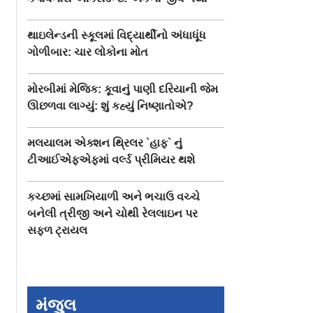
થાઇલેન્ડની સ્કૂલમાં વિદ્યાર્થીનો અંધાધૂંધ
ગોળીબાર: ચાર લોકોના મોત
મોરબીમાં મેજિક: કૂવાનું પાણી દરિયાની જેમ
ઊછળવા લાગ્યું: શું કહ્યું નિષ્ણાતોએ?
મલયાલમ એક્શન થ્રિલર `હાફ` નું
ટીઆઈએફએફમાં વર્લ્ડ પ્રીમિયર થશે
કચ્છમાં સામખિયાળી અને ભચાઉ વચ્ચે
બનેલી ત્રીજી અને ચોથી રેલલાઇન પર
સફળ ટ્રાયલ
મંજુલ