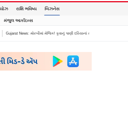
િયોઝ
રાશિ ભવિષ્ય
બિઝનેસ
મંજુલ આર્કાઇવ્સ
મેજિક! કૂવાનું પાણી દરિયાનાં મોજાંની જેમ ઊછળવા લાગ્યું, શું કહે છે નિષ્ણાતો?
મ