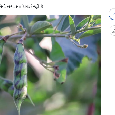
એવી સંભાવના દેખાઈ રહી છે
Sh