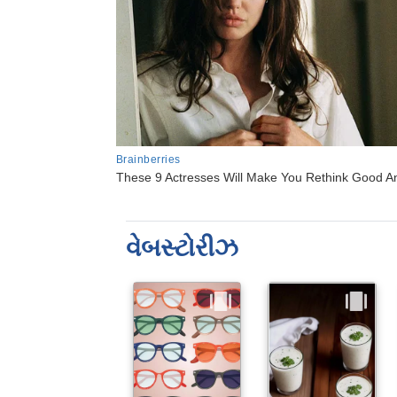
વેબસ્ટોરીઝ