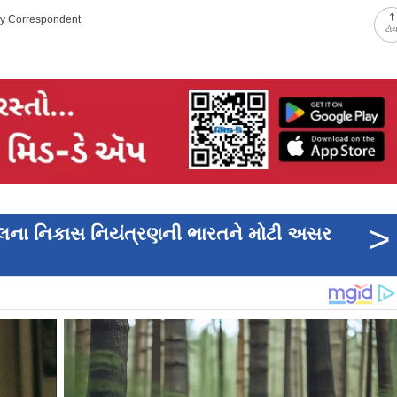
ay Correspondent
ટો
>
તેલના નિકાસ નિયંત્રણની ભારતને મોટી અસર