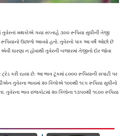
ં તુવેરનાં મથકોએ ગયા સપ્તાહે ૩૦૦ રૂપિયા સુધીની તેજી
ૂપિયાનો ઉછાળો આવ્યો હતો. તુવેરનો પાક આ વર્ષે ઓછો છે
 ધારણા ન હોવાથી તુવેરની બજારમાં તેજીનો દોર જોવા
રેડ કરી રહ્યા છે. આ ભાવ ટૂંકમાં ૮૦૦૦ રૂપિયાની સપાટી પર
ીડીએન તુવેરના ભાવમાં ૨૦ કિલોએ ૧૦૦થી ૧૬૫ રૂપિયા સુધીનો
હતા. તુવેરના ભાવ રાજકોટમાં ૨૦ કિલોના ૧૩૫૦થી ૧૬૦૦ રૂપિયા