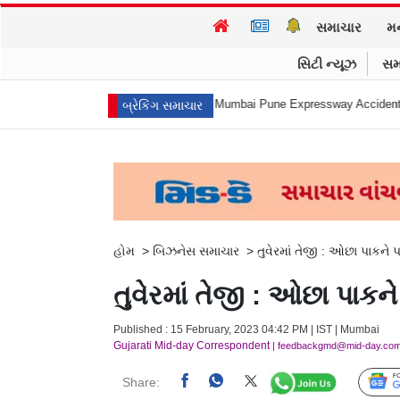
સમાચાર
મ
સિટી ન્યૂઝ
સમ
ત્મહત્યા કરી
Mumbai Pune Expressway Accident : એ... ધડામ! મિસિંગ લિન્ક
બ્રેકિંગ સમાચાર
હોમ
>
બિઝનેસ સમાચાર
>
તુવેરમાં તેજી : ઓછા પાકન
તુવેરમાં તેજી : ઓછા પાક
Published : 15 February, 2023 04:42 PM | IST | Mumbai
Gujarati Mid-day Correspondent
| feedbackgmd@mid-day.co
Share: