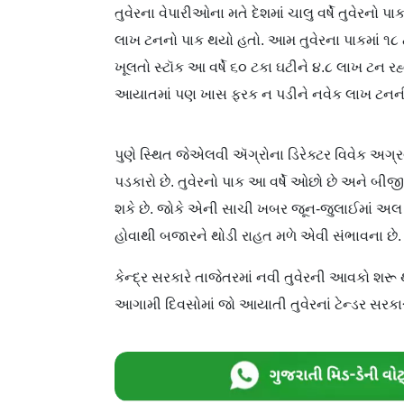
તુવેરના વેપારીઓના મતે દેશમાં ચાલુ વર્ષે તુવેરનો
લાખ ટનનો પાક થયો હતો. આમ તુવેરના પાકમાં ૧૮
ખૂલતો સ્ટૉક આ વર્ષે ૬૦ ટકા ઘટીને ૪.૮ લાખ ટન રહ
આયાતમાં પણ ખાસ ફરક ન પડીને નવેક લાખ ટનની 
પુણે સ્થિત જેએલવી ઍગ્રોના ડિરેક્ટર વિવેક અગ્રવ
પડકારો છે. તુવેરનો પાક આ વર્ષે ઓછો છે અને
શકે છે. જોકે એની સાચી ખબર જૂન-જુલાઈમાં અલ 
હોવાથી બજારને થોડી રાહત મળે એવી સંભાવના છે.
કેન્દ્ર સરકારે તાજેતરમાં નવી તુવેરની આવકો શરૂ થવ
આગામી દિવસોમાં જો આયાતી તુવેરનાં ટેન્ડર સરકાર 