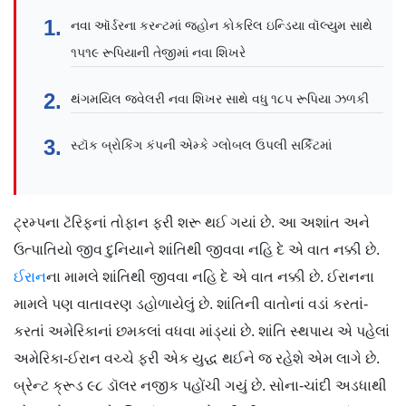
નવા ઑર્ડરના કરન્ટમાં જ્હોન કોકરિલ ઇન્ડિયા વૉલ્યુમ સાથે
૧૫૧૯ રૂપિયાની તેજીમાં નવા શિખરે
થંગમયિલ જ્વેલરી નવા શિખર સાથે વધુ ૧૮૫ રૂપિયા ઝળકી
સ્ટૉક બ્રોકિંગ કંપની એમ્કે ગ્લોબલ ઉપલી સર્કિટમાં
ટ્રમ્પના ટૅરિફનાં તોફાન ફરી શરૂ થઈ ગયાં છે. આ અશાંત અને
ઉત્પાતિયો જીવ દુનિયાને શાંતિથી જીવવા નહિ દે એ વાત નક્કી છે.
ઈરાન
ના મામલે શાંતિથી જીવવા નહિ દે એ વાત નક્કી છે. ઈરાનના
મામલે પણ વાતાવરણ ડહોળાયેલું છે. શાંતિની વાતોનાં વડાં કરતાં-
કરતાં અમેરિકાનાં છમકલાં વધવા માંડ્યાં છે. શાંતિ સ્થપાય એ પહેલાં
અમેરિકા-ઈરાન વચ્ચે ફરી એક યુદ્ધ થઈને જ રહેશે એમ લાગે છે.
બ્રેન્ટ ક્રૂડ ૯૮ ડૉલર નજીક પહોંચી ગયું છે. સોના-ચાંદી અડધાથી