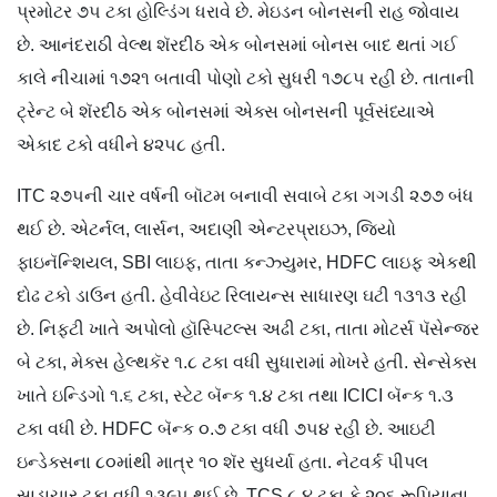
પ્રમોટર ૭૫ ટકા હોલ્ડિંગ ધરાવે છે. મેઇડન બોનસની રાહ જોવાય
છે. આનંદરાઠી વેલ્થ શૅરદીઠ એક બોનસમાં બોનસ બાદ થતાં ગઈ
કાલે નીચામાં ૧૭૨૧ બતાવી પોણો ટકો સુધરી ૧૭૮૫ રહી છે. તાતાની
ટ્રેન્ટ બે શૅરદીઠ એક બોનસમાં એક્સ બોનસની પૂર્વસંધ્યાએ
એકાદ ટકો વધીને ૪૨૫૮ હતી.
ITC ૨૭૫ની ચાર વર્ષની બૉટમ બનાવી સવાબે ટકા ગગડી ૨૭૭ બંધ
થઈ છે. એટર્નલ, લાર્સન, અદાણી એન્ટરપ્રાઇઝ, જિયો
ફાઇનૅન્શિયલ, SBI લાઇફ, તાતા કન્ઝ્યુમર, HDFC લાઇફ એકથી
દોઢ ટકો ડાઉન હતી. હેવીવેઇટ રિલાયન્સ સાધારણ ઘટી ૧૩૧૩ રહી
છે. નિફ્ટી ખાતે અપોલો હૉસ્પિટલ્સ અઢી ટકા, તાતા મોટર્સ પૅસેન્જર
બે ટકા, મેક્સ હેલ્થકૅર ૧.૮ ટકા વધી સુધારામાં મોખરે હતી. સેન્સેક્સ
ખાતે ઇન્ડિગો ૧.૬ ટકા, સ્ટેટ બૅન્ક ૧.૪ ટકા તથા ICICI બૅન્ક ૧.૩
ટકા વધી છે. HDFC બૅન્ક ૦.૭ ટકા વધી ૭૫૪ રહી છે. આઇટી
ઇન્ડેક્સના ૮૦માંથી માત્ર ૧૦ શૅર સુધર્યા હતા. નેટવર્ક પીપલ
સાડાચાર ટકા વધી ૧૩૯૫ થઈ છે. TCS ૮.૪ ટકા કે ૨૦૬ રૂપિયાના