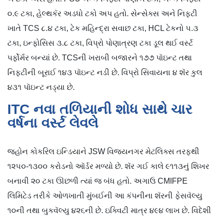
૦.૯ ટકા, હેલ્થકૅર અડધો ટકો અપ હતો. સેન્સેક્સ અને નિફ્ટી
ખાતે TCS ૮.૪ ટકા, ટેક મહિન્દ્રા સવાછ ટકા, HCL ટેકનો ૫.૩
ટકા, ઇન્ફોસિસ ૩.૮ ટકા, વિપ્રો પોણાત્રણ ટકા ડૂલ થઈ વર્સ્ટ
પર્ફોર્મર બન્યાં છે. TCSની ખરાબી બજારને ૧૭૭ પૉઇન્ટ તથા
નિફ્ટીની બૂરાઈ ૧૪૩ પૉઇન્ટ નડી છે. વિપ્રો સિવાયના ૪ શૅર કુલ
૪૩૧ પૉઇન્ટ નડ્યા છે.
ITC નવા તળિયાની શોધ સાથે ચાર
વર્ષના વર્સ્ટ લેવલે
જ્હોન કોકરિલ ઇન્ડિયાને JSW વિજયનગર મેટલિક્સ તરફથી
૧૨૫૦-૧૩૦૦ કરોડનો ઑર્ડર મળ્યો છે. શૅર ગઈ કાલે ૯૧૧૩નું શિખર
બનાવી ૨૦ ટકા ઊછળી ત્યાં જ બંધ હતો. અગાઉ CMIFPE
લિમિટેડ તરીકે ઓળખાતી મુંબઈની આ કંપનીના શૅરની ફેસવૅલ્યુ
૧૦ની તથા બુકવૅલ્યુ ૪૨૬ની છે. ઇક્વિટી માત્ર ૪૯૪ લાખ છે. વિદેશી