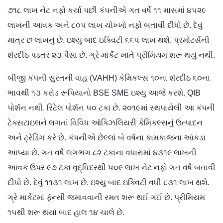
૭૧૮ લાખ નેટ નફો કર્યા પછી કંપનીએ ગત વર્ષે ૧૧ માસમાં ૪૫૨૯
લાખની આવક અને ૮૦૫ લાખ ચોખ્ખો નફો બતાવી દીધો છે. દેવું
માત્ર છ લાખનું છે. ઇશ્યુ બાદ ઇક્વિટી ૬૬૫ લાખ થશે. પ્રમોટર્સની
શૅરદીઠ પડતર ૨૩ પૈસા છે. ગ્રે માર્કેટ ખાતે પ્રીમિયમ શરૂ થયું નથી.
બીજી કંપની સુરતની વાહ (VAHH) કેમિકલ્સ ૧૦ના શૅરદીઠ ૬૦ના
ભાવથી ૧૩ કરોડ રૂપિયાનો BSE SME ઇશ્યુ આજે કરશે. QIB
પોર્શન નથી. રિટેલ પોર્શન ૫૦ ટકા છે. ૨૦૧૯માં સ્થપાયેલી આ કંપની
ટેક્સટાઇલને લગતાં વિવિધ ઑક્ઝિલિયરી કેમિકલ્સનું ઉત્પાદન
અને ટ્રેડિંગ કરે છે. કંપનીએ છેલ્લાં બે વર્ષના કામકાજના આંકડા
આપ્યા છે. ગત વર્ષે લગભગ ૮૨ ટકાના વધારામાં ૪૩૧૯ લાખની
આવક ઉપર ૯૭ ટકા વૃદ્ધિદરથી ૫૦૯ લાખ નેટ નફો ગત વર્ષે બતાવી
દીધો છે. દેવું ૧૧૩૧ લાખ છે. ઇશ્યુ બાદ ઇક્વિટી વધી ૮૩૧ લાખ થશે.
ગ્રે માર્કેટમાં ફૅન્સી જમાવવાની રમત શરૂ થઈ ગઈ છે. પ્રીમિયમ
૧૫થી શરૂ થયા બાદ હાલ ૧૪ ચાલે છે.