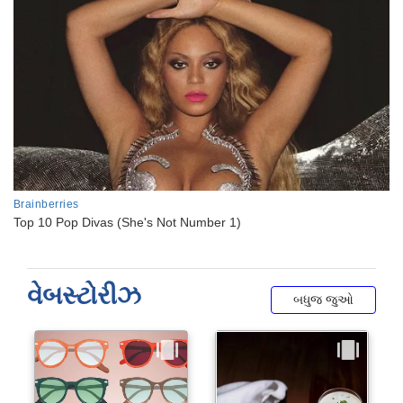
વેબસ્ટોરીઝ
બધુજ જુઓ