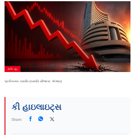
માર્કેટ મૂડ
પ્રતીકાત્મક તસવીર (તસવીર સૌજન્યઃ એઆઇ)
કી હાઇલાઇટ્સ
Share: