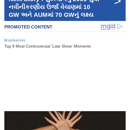
>
નવીનીકરણીય ઉર્જા વેચાણમાં 10
GW અને AUMમાં 70 GWનું લક્ષ્ય