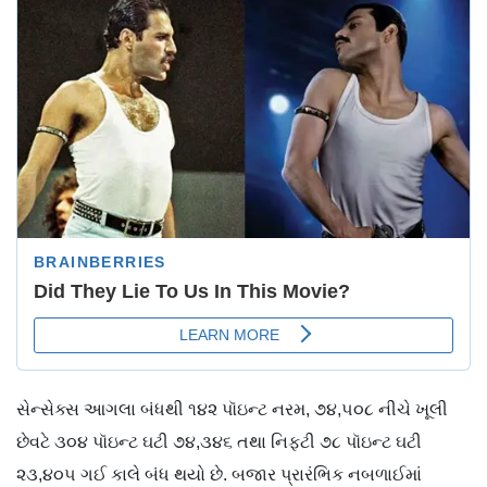
સેન્સેક્સ આગલા બંધથી ૧૪૨ પૉઇન્ટ નરમ, ૭૪,૫૦૮ નીચે ખૂલી
છેવટે ૩૦૪ પૉઇન્ટ ઘટી ૭૪,૩૪૬ તથા નિફ્ટી ૭૮ પૉઇન્ટ ઘટી
૨૩,૪૦૫ ગઈ કાલે બંધ થયો છે. બજાર પ્રારંભિક નબળાઈમાં