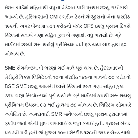
મેઇન બોર્ડમાં મહિનાથી વધુના વેકેશન પછી પ્રથમ ઇશ્યુ ગઈ કાલે
આવ્યો છે. હરિયાણાની CMR ગ્રીન ટેક્નૉલૉજીસનો બેના શૅરદીઠ
૧૯૨ની અપર બૅન્ડમાં ૬૩૧ કરોડનો પ્યૉર OFS ઇશ્યુ પ્રથમ દિવસે
રિટેલમાં સવાબે ગણા સહિત કુલ બે ગણાથી વધુ ભરાયો છે. ગ્રે
માર્કેટમાં ૨૪થી શરૂ થયેલું પ્રીમિયમ વધી ૬૩ થયા બાદ હાલ ૬૨
બોલાય છે.
SME સેગમેન્ટમાં બે ભરણાં ગઈ કાલે પૂરાં થયાં છે. હૈદરાબાદની
મેરીટ્રોનિક્સ લિમિટેડનો ૧૦ના શૅરદીઠ ૧૪૯ના ભાવનો ૭૦ કરોડનો
BSE SME ઇશ્યુ આખરી દિવસે રિટેલમાં ૨૯૩ ગણા સહિત કુલ
૩૧૫ ગણા રિસ્પૉન્સમાં પૂરો થયો છે. ગ્રે માર્કેટમાં ૪૫થી શરૂ થયેલું
પ્રીમિયમ ઉપરમાં ૯૩ થઈ હાલમાં ૭૮ બોલાય છે. લિસ્ટિંગ સોમવારે
અપેક્ષિત છે. અમદાવાદી SMR જ્વેલ્સનો ઇશ્યુ પ્રથમ ટ્રાયલમાં
ફ્લૉપ જતાં એની મુદત લંબાવાઈ ૩ જૂન કરાઈ હતી. પ્રાઇસ બૅન્ડ
ઘટાડવી પડી હતી જે મુજબ ૧૦ના શૅરદીઠ ૧૨૮ની અપર બૅન્ડ સાથે