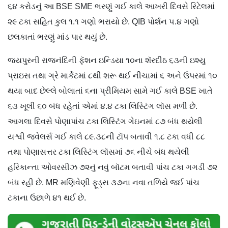
૬૪ કરોડનું આ BSE SME ભરણું ગઈ કાલે આખરી દિવસે રિટેલમાં
૨૯ ટકા સહિત કુલ ૧.૧ ગણો ભરાયો છે. QIB પોર્શન ૫.૪ ગણો
છલકાતાં ભરણું માંડ પાર થયું છે.
જયપુરની રાજનંદિની ફૅશન ઇન્ડિયા ૧૦ના શૅરદીઠ ૬૩ની ઇશ્યુ
પ્રાઇસ તથા ગ્રે માર્કેટમાં ૮થી શરૂ થઈ નીચામાં ૬ અને ઉપરમાં ૧૦
થયા બાદ છેલ્લે બોલાતાં ૬ના પ્રીમિયમ સામે ગઈ કાલે BSE ખાતે
૬૩ ખૂલી ૬૦ બંધ રહેતાં એમાં ૪.૪ ટકા લિસ્ટિંગ લૉસ મળી છે.
આગલા દિવસે પોણાપાંચ ટકા લિસ્ટિંગ ગેઇનમાં ૮૭ બંધ થયેલી
યશ્વી જ્વેલર્સ ગઈ કાલે ૮૯.૩૮ની ટૉપ બતાવી ૧.૮ ટકા વધી ૮૮
તથા પોણાસત્તર ટકા લિસ્ટિંગ લૉસમાં ૭૬ નીચે બંધ થયેલી
હરિકાન્તા ઓવરસીઝ ૭૨નું નવું બૉટમ બતાવી પાંચ ટકા ગગડી ૭૨
બંધ રહી છે. MR મણિવેણી ફૂડ્સ ૩૭ના નવા તળિયે જઈ પાંચ
ટકાના ઉછાળે ૪૧ થઈ છે.