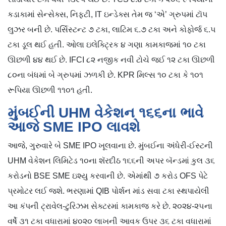
કડાકામાં સેન્સેક્સ, નિફ્ટી, IT ઇન્ડેક્સ તેમ જ ‘એ’ ગ્રુપમાં ટૉપ
લુઝર બની છે. પર્સિસ્ટન્ટ ૭ ટકા, લાટિમ ૬.૭ ટકા અને કોફોર્જ ૬.૫
ટકા ડૂલ થઈ હતી. ઓલા ઇલેક્ટ્રિક ૪ ગણા કામકાજમાં ૧૦ ટકા
ઊછળી ૪૪ થઈ છે. IFCI ૮૨ નજીક નવી ટોચે જઈ ૧૨ ટકા ઊછળી
૮૦ના બંધમાં બે ગ્રુપમાં ઝળકી છે. KPR મિલ્સ ૧૦ ટકા કે ૧૦૧
રૂપિયા ઊછળી ૧૧૦૧ હતી.
મુંબઈની UHM વેકેશન ૧૬૬ના ભાવે
આજે SME IPO લાવશે
આજે, ગુરુવારે બે SME IPO ખૂલવાના છે. મુંબઈના અંધેરી-ઈસ્ટની
UHM વેકેશન લિમિટેડ ૧૦ના શૅરદીઠ ૧૬૬ની અપર બૅન્ડમાં કુલ ૩૬
કરોડનો BSE SME ઇશ્યુ કરવાની છે. એમાંથી ૭ કરોડ OFS પેટે
પ્રમોટર લઈ જશે. ભરણામાં QIB પોર્શન માંડ સવા ટકા સ્થપાયેલી
આ કંપની ટ્રાવેલ-ટુરિઝમ સેક્ટરમાં કામકાજ કરે છે. ૨૦૨૪-૨૫ના
વર્ષે ૩૧ ટકા વધારામાં ૪૦૨૦ લાખની આવક ઉપર ૩૬ ટકા વધારામાં