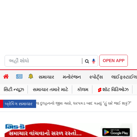
|
OPEN APP
સમાચાર
મનોરંજન
સ્પોર્ટ્સ
લાઈફસ્ટાઈલ
સિટી ન્યૂઝ
સમાચાર તમારે માટે
કૉલમ
શૉટ વિડિઓઝ
ગયો, ધરપકડ બાદ કહ્યું “હું ઘરે જઈ શકું?”
‘હું બાબા બાગેશ્વર નથી...’: IIT દિલ્હ
બ્રેકિંગ સમાચાર