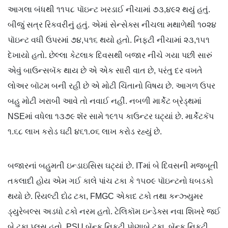
આગલા બંધથી ૧૧૫૮ પૉઇન્ટ ખરડાઈ નીચામાં ૭૩,૪૯૨ થયું હતું.
બીજું સત્ર રિકવરીનું હતું. એમાં સેન્સેક્સ નીચલા મથાળેથી ૧૦૨૪
પૉઇન્ટ વધી ઉપરમાં ૭૪,૫૧૬ થયો હતો. નિફ્ટી નીચામાં ૨૩,૧૫૧
દેખાયો હતો. છેલ્લા કેટલાક દિવસથી બજાર નીચે ગયા પછી સારું
એવું બાઉન્સબૅક થાય છે એ એક સારી વાત છે, પરંતુ દર વખતે
લોઅર બૉટમ બની રહી છે એ મોટી ચિંતાનો વિષય છે. આગળ ઉપર
બહુ મોટી ખરાબી આવે તો નવાઈ નહીં. નબળી માર્કેટ બ્રેડ્થમાં
NSEમાં વધેલા ૧૩૭૯ શૅર સામે ૧૯૧૫ કાઉન્ટર ઘટ્યાં છે. માર્કેટકૅપ
૧.૬૮ લાખ કરોડ ઘટી ૪૬૧.૦૬ લાખ કરોડ રહ્યું છે.
બજારનાં બહુમતી ઇન્ડાઇસિસ ઘટ્યાં છે. ITમાં બે દિવસની મજબૂતી
તકલાદી હોય એમ ગઈ કાલે પાંચ ટકા કે ૧૫૦૯ પૉઇન્ટનો ધબડકો
થયો છે. રિયલ્ટી દોઢ ટકા, FMGC એકાદ ટકો તથા કન્ઝ્યુમર
ડ્યુરેબલ્સ અડધો ટકો નરમ હતો. ટેલિકૉમ ઇન્ડેક્સ નવા શિખરે જઈ
બે ટકા પ્લસ હતો. PSU બૅન્ક નિફ્ટી પોણાબે ટકા, બૅન્ક નિફ્ટી