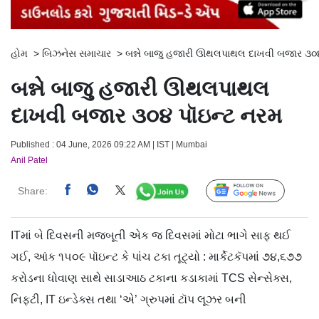
હોમ
>
બિઝનેસ સમાચાર
>
બન્ને બાજુ હજારી ઊથલપાથલ દાખવી બજાર ૩૦
બન્ને બાજુ હજારી ઊથલપાથલ
દાખવી બજાર ૩૦૪ પૉઇન્ટ નરમ
Published : 04 June, 2026 09:22 AM | IST | Mumbai
Anil Patel
Share:
Follow Us
ITમાં બે દિવસની મજબૂતી એક જ દિવસમાં મોટા ભાગે સાફ થઈ
ગઈ, આંક ૧૫૦૯ પૉઇન્ટ કે પાંચ ટકા તૂટ્યો : માર્કેટકૅપમાં ૭૪,૬૭૭
કરોડના ધોવાણ સાથે સાડાઆઠ ટકાના કડાકામાં TCS સેન્સેક્સ,
નિફ્ટી, IT ઇન્ડેક્સ તથા ‘એ’ ગ્રુપમાં ટૉપ લૂઝર બની