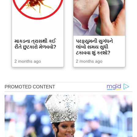
માકડના ત્રાસથી કઈ
પરફ્યુમની સુગંધને
રીતે છુટકારો મેળવવો?
લાંબો સમય સુધી
ટકાવવા શું કરશો?
2 months ago
2 months ago