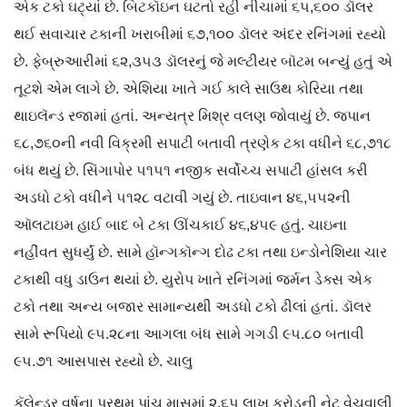
એક ટકો ઘટ્યાં છે. બિટકૉઇન ઘટતો રહી નીચામાં ૬૫,૬૦૦ ડૉલર
થઈ સવાચાર ટકાની ખરાબીમાં ૬૭,૧૦૦ ડૉલર અંદર રનિંગમાં રહ્યો
છે. ફેબ્રુઆરીમાં ૬૨,૩૫૩ ડૉલરનું જે મલ્ટીયર બૉટમ બન્યું હતું એ
તૂટશે એમ લાગે છે. એશિયા ખાતે ગઈ કાલે સાઉથ કોરિયા તથા
થાઇલૅન્ડ રજામાં હતાં. અન્યત્ર મિશ્ર વલણ જોવાયું છે. જપાન
૬૮,૭૬૦ની નવી વિક્રમી સપાટી બતાવી ત્રણેક ટકા વધીને ૬૮,૭૧૮
બંધ થયું છે. સિંગાપોર ૫૧૫૧ નજીક સર્વોચ્ચ સપાટી હાંસલ કરી
અડધો ટકો વધીને ૫૧૨૮ વટાવી ગયું છે. તાઇવાન ૪૬,૫૫૨ની
ઑલટાઇમ હાઈ બાદ બે ટકા ઊંચકાઈ ૪૬,૪૫૯ હતું. ચાઇના
નહીંવત સુધર્યું છે. સામે હૉન્ગકૉન્ગ દોઢ ટકા તથા ઇન્ડોનેશિયા ચાર
ટકાથી વધુ ડાઉન થયાં છે. યુરોપ ખાતે રનિંગમાં જર્મન ડેક્સ એક
ટકો તથા અન્ય બજાર સામાન્યથી અડધો ટકો ઢીલાં હતાં. ડૉલર
સામે રૂપિયો ૯૫.૨૮ના આગલા બંધ સામે ગગડી ૯૫.૮૦ બતાવી
૯૫.૭૧ આસપાસ રહ્યો છે. ચાલુ
કૅલેન્ડર વર્ષના પ્રથમ પાંચ માસમાં ૨.૬૫ લાખ કરોડની નેટ વેચવાલી