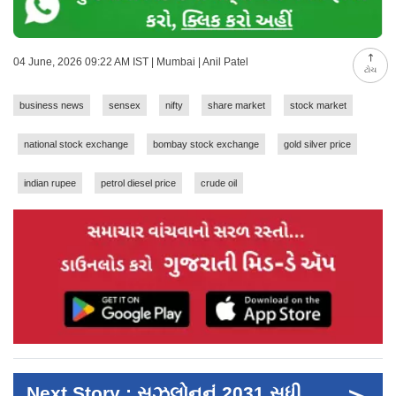
04 June, 2026 09:22 AM IST | Mumbai | Anil Patel
ટોચ
business news
sensex
nifty
share market
stock market
national stock exchange
bombay stock exchange
gold silver price
indian rupee
petrol diesel price
crude oil
Next Story : સુઝલોનનું 2031 સુધી