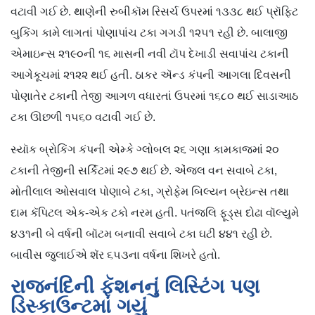
વટાવી ગઈ છે. થાણેની રુબીકૉમ રિસર્ચ ઉપરમાં ૧૩૩૮ થઈ પ્રૉફિટ
બુકિંગ કામે લાગતાં પોણાપાંચ ટકા ગગડી ૧૨૫૧ રહી છે. બાલાજી
એમાઇન્સ ૨૧૯૦ની ૧૬ માસની નવી ટૉપ દેખાડી સવાપાંચ ટકાની
આગેકૂચમાં ૨૧૨૨ થઈ હતી. ઠાકર ઍન્ડ કંપની આગલા દિવસની
પોણાતેર ટકાની તેજી આગળ વધારતાં ઉપરમાં ૧૬૮૦ થઈ સાડાઆઠ
ટકા ઊછળી ૧૫૬૦ વટાવી ગઈ છે.
સ્યૉક બ્રોકિંગ કંપની એમ્કે ગ્લોબલ ૨૬ ગણા કામકાજમાં ૨૦
ટકાની તેજીની સર્કિટમાં ૨૯૭ થઈ છે. એંજલ વન સવાબે ટકા,
મોતીલાલ ઓસવાલ પોણાબે ટકા, ગ્રોફેમ બિલ્યન બ્રેઇન્સ તથા
દામ કૅપિટલ એક-એક ટકો નરમ હતી. પતંજલિ ફૂડ્સ દોઢા વૉલ્યુમે
૪૩૧ની બે વર્ષની બૉટમ બનાવી સવાબે ટકા ઘટી ૪૪૧ રહી છે.
બાવીસ જુલાઈએ શૅર ૬૫૩ના વર્ષના શિખરે હતો.
રાજનંદિની ફૅશનનું લિસ્ટિંગ પણ
ડિસ્કાઉન્ટમાં ગયું