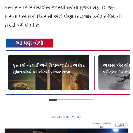
કરનાર FII ભારતીય શૅરબજારથી રાબેતા મુજબ ખફા છે. જૂન
માસના પ્રથમ બે દિવસમાં એણે પોણાતેર હજાર કરોડ રૂપિયાની
રોકડી કરી લીધી છે.
આ પણ વાંચો
ક્રૂડમાં નરમાઈ અને વિશ્વબજારોમાં એકંદર
અકાસા એરે ચોથી વ
સુધારા વચ્ચે ઘરઆંગણે બજાર નરમ
પ્રોગ્રામ `અકાસા
ADVERTISEMENT