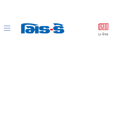
ઇ-પેપર