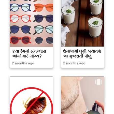
કયા રંગનાં સનગ્લાસ
ઉનાળામાં લૂથી બચાવશે
આંખો માટે યોગ્ય?
આ ગુજરાતી પીણું
2 months ago
2 months ago