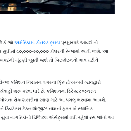
છે કે જો
અમેરિકામાં ડોનલ્ડ ટ્રમ્પ
પ્રમુખપદે આવશે તો
 સુધીમાં ૮૦,૦૦૦-૯૦,૦૦૦ ડૉલરની રેન્જમાં આવી જશે. આ
મુખપદની ચૂંટણી જીતી જશે તો બિટકૉઇનનો ભાવ ઘટીને
ચેન્જ કમિશન નિયમન વગરના ક્રિપ્ટોકરન્સી વ્યવહારો
્યવાહી શરૂ કરવા ધારે છે. કમિશનના ડિરેક્ટર જનરલ
ઉદ્યોગના રોકાણકારોના રક્ષણ માટે આ પગલું ભરવામાં આવશે.
ે ક્વિડેક્સ ટેક્નૉલૉજીઝ નામનાં ફક્ત બે સ્થાનિક
ારે યુવા નાગરિકોનો ડિજિટલ ઍસેટ્સમાં વધી રહેલો રસ જોતાં આ