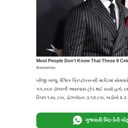
બીજી બાજુ, વૈશ્વિક ક્રિપ્ટોકરન્સી માર્કેટમાં સોમવ
૫૫,૫૬૦ ડૉલરની આસપાસ ટ્રેડ થઈ રહ્યો હતો. ઇથે
રિપલ ૧.૦૮ ટકા, ડોઝકૉઇન ૩.૧૭ ટકા, કાર્ડાનો ૨.૩