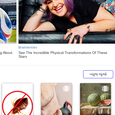
બધુજ જુઓ