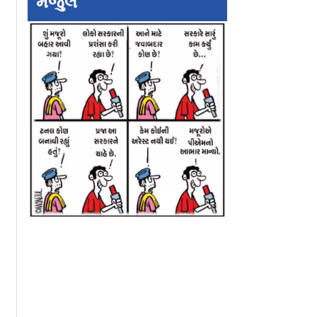
મંજુલ
ોથી વર્ષગાંઠ
રિઝર્વ બૅન્કે વ્યાજદર
ટ્રેડ-ડીલનો યુફોરિ
્રોગ્રામ
જાળવી રાખ્યો, બજાર
ગાયબ, બ્રૉડ-બેઝ્‍‍ડ
વેટ` લૉન્ચ
પ્રારંભિક ઘટાડા બાદ ૨૬૬
નબળાઈ સાથે બજા
પૉઇન્ટ અપ
પૉઇન્ટ નરમ