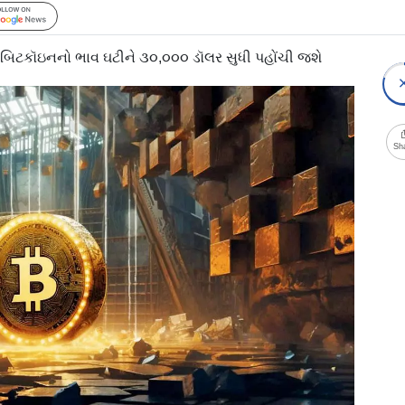
Follow Us
 બિટકૉઇનનો ભાવ ઘટીને ૩૦,૦૦૦ ડૉલર સુધી પહોંચી જશે
Sh