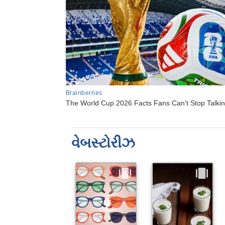
વેબસ્ટોરીઝ