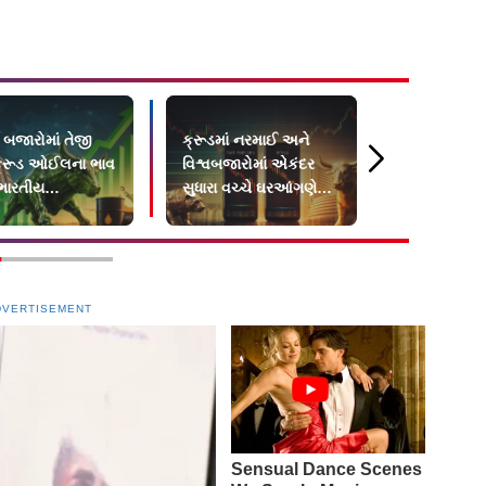
ક બજારોમાં તેજી
ક્રૂડમાં નરમાઈ અને
અકાસા એરે ચ
ક્રૂડ ઓઈલના ભાવ
વિશ્વબજારોમાં એકંદર
પર લોયલ્ટી પ
ભારતીય
સુધારા વચ્ચે ઘરઆંગણે
`અકાસા એલિ
ારમાં જોરદાર
બજાર નરમ
કર્યો
ો
DVERTISEMENT