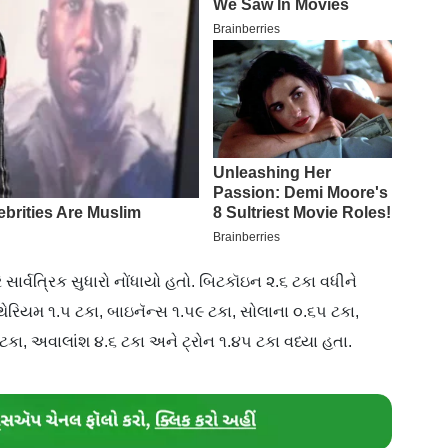
ારે સાર્વત્રિક સુધારો નોંધાયો હતો. બિટકૉઇન ૨.૬ ટકા વધીને
રિયમ ૧.૫ ટકા, બાઇનૅન્સ ૧.૫૯ ટકા, સોલાના ૦.૬૫ ટકા,
 ટકા, અવાલાંશ ૪.૬ ટકા અને ટ્રોન ૧.૪૫ ટકા વધ્યા હતા.