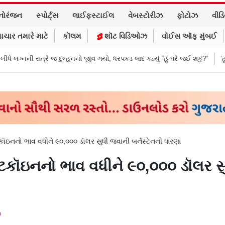
નોરંજન
સ્પોર્ટ્સ
લાઈફસ્ટાઈલ
વેબસ્ટોરીઝ
ફોટોઝ
વીડ
ાચાર તમારે માટે
કૉલમ
શૉટ વિડિઓઝ
વોઈસ ઑફ મુંબઈ
લ્હનનો જીવ ગયો, ધરપકડ બાદ કહ્યું “હું ઘરે જઈ શકું?”
‘હું બાબા બાગેશ્વર નથી...
ટકૉઇનનો ભાવ વધીને ૯૦,૦૦૦ ડૉલર સુધી જવાની બર્નસ્ટેનની ધારણા
બિટકૉઇનનો ભાવ વધીને ૯૦,૦૦૦ ડૉલર સુ
m