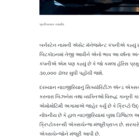
પ્રતીકાત્મક તસવીર
બર્નસ્ટેન નામની ઍસેટ મૅનેજમેન્ટ કંપનીએ કહ્યું 
બિટકૉઇનમાં તેજી આવીને એનો ભાવ આ વર્ષના અંત
કંપનીએ એમ પણ કહ્યું છે કે જો કમલા હૅરિસ પ્ર
૩૦,૦૦૦ ડૉલર સુધી પહોંચી જશે.
દરમ્યાન નાઇજીરિયાનું સિક્યૉરિટીઝ ઍન્ડ એક્સ
કરનારા બિઝનેસ તથા વ્યક્તિઓ વિરુદ્ધ કાનૂની કાર
એમોમોટિમી અગામાએ જાહેર કર્યું છે કે ક્રિપ્ટો 
નોંધનીય છે કે હાલ નાઇજીરિયામાં બુશા ડિજિટલ અન
ક્રિપ્ટોકરન્સી એક્સચેન્જ મંજૂરીપ્રાપ્ત છે. સરક
એક્સચેન્જોને મંજૂરી આપી છે.