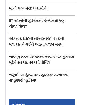
માની ગયા મરદ માણસોને!
IIT-બૉમ્બેની હૉસ્ટેલની કૅન્ટીનમાં પણ
લોલમલોલ?
એકનાથ શિંદેની નરેન્દ્ર મોદી સાથેની
મુલાકાતને લઈને અફવાબજાર ગરમ
સાવજી મટન પર કમેન્ટ કરવા બદલ તુકારામ
મુંઢેને સરકાર તરફથી વૉર્નિંગ
જેહાદી સાહિત્ય પર મહારાષ્ટ્ર સરકારનો
સંપૂર્ણપણે પ્રતિબંધ