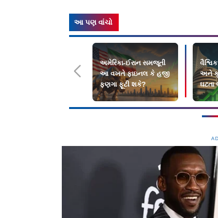
આ પણ વાંચો
અમેરિકા-ઈરાન સમજૂતી
વૈશ્વિ
આ વખતે ફાઇનલ કે હજી
અને 
ફણગા ફૂટી શકે?
ઘટતા 
શેરબજ
ઉછાળ
A