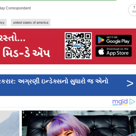
-day Correspondent
ટો
ncy
united states of america
>
બરકરાર: અગ્રણી ઇન્ડેક્સનો સુધારો જ એનો