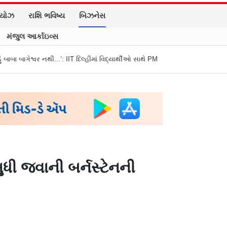
િયોઝ
રાશિ ભવિષ્ય
બિઝનેસ
મંજુલ આર્કાઇવ્સ
’: IIT દિલ્હીમાં વિદ્યાર્થીઓ સાથે PM મોદીનો રમુજી સંવાદ
થાણે: શાળાના વિદ્યાર્થ
ધી જવાની બર્નસ્ટેનની