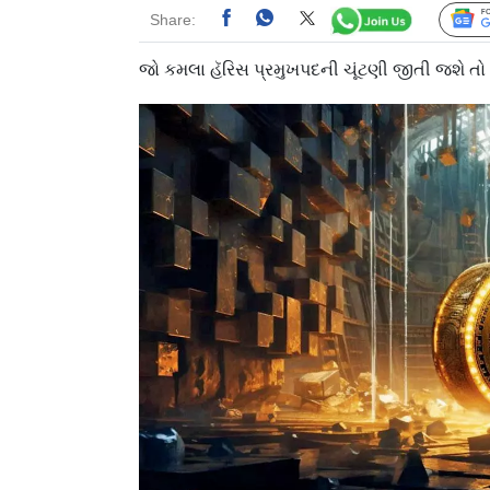
Share:
જો કમલા હૅરિસ પ્રમુખપદની ચૂંટણી જીતી જશે તો