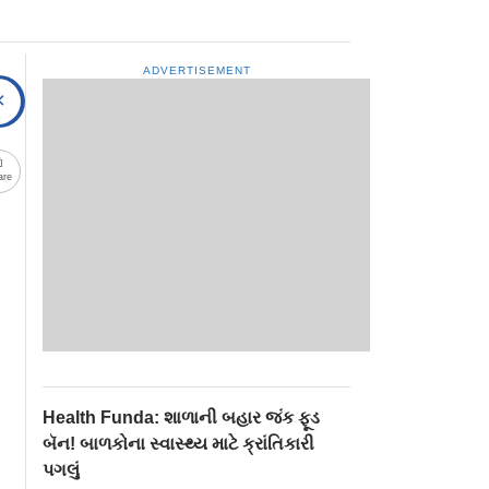
ADVERTISEMENT
are
Health Funda: શાળાની બહાર જંક ફૂડ
બૅન! બાળકોના સ્વાસ્થ્ય માટે ક્રાંતિકારી
પગલું