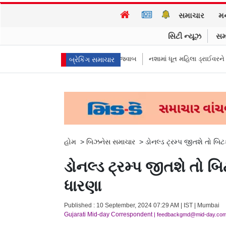
સમાચાર
મ
સિટી ન્યૂઝ
સમ
કમિશનરે આપ્યો રમૂજી જવાબ
નશામાં ધૂત મહિલા ડ્રાઈવરને લીધે લગ્નની રાત્રે જ દુ
બ્રેકિંગ સમાચાર
હોમ
>
બિઝનેસ સમાચાર
>
ડોનલ્ડ ટ્રમ્પ જીતશે તો બિ
ડોનલ્ડ ટ્રમ્પ જીતશે તો 
ધારણા
Published : 10 September, 2024 07:29 AM | IST | Mumbai
Gujarati Mid-day Correspondent
| feedbackgmd@mid-day.co