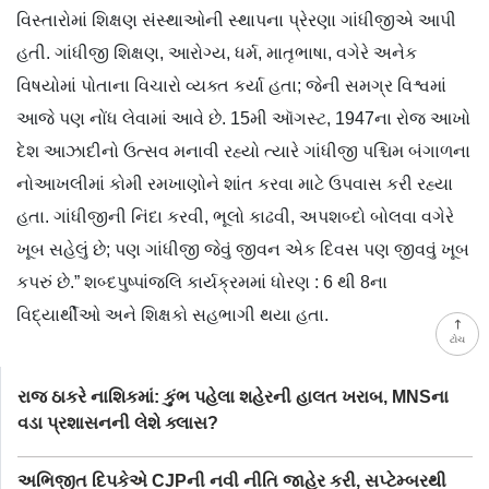
વિસ્તારોમાં શિક્ષણ સંસ્થાઓની સ્થાપના પ્રેરણા ગાંધીજીએ આપી
હતી. ગાંધીજી શિક્ષણ, આરોગ્ય, ધર્મ, માતૃભાષા, વગેરે અનેક
વિષયોમાં પોતાના વિચારો વ્યક્ત કર્યા હતા; જેની સમગ્ર વિશ્વમાં
આજે પણ નોંધ લેવામાં આવે છે. 15મી ઑગસ્ટ, 1947ના રોજ આખો
દેશ આઝાદીનો ઉત્સવ મનાવી રહ્યો ત્યારે ગાંધીજી પશ્ચિમ બંગાળના
નોઆખલીમાં કોમી રમખાણોને શાંત કરવા માટે ઉપવાસ કરી રહ્યા
હતા. ગાંધીજીની નિંદા કરવી, ભૂલો કાઢવી, અપશબ્દો બોલવા વગેરે
ખૂબ સહેલું છે; પણ ગાંધીજી જેવું જીવન એક દિવસ પણ જીવવું ખૂબ
કપરું છે.” શબ્દપુષ્પાંજલિ કાર્યક્રમમાં ધોરણ : 6 થી 8ના
વિદ્યાર્થીઓ અને શિક્ષકો સહભાગી થયા હતા.
ટોચ
રાજ ઠાકરે નાશિકમાં: કુંભ પહેલા શહેરની હાલત ખરાબ, MNSના
વડા પ્રશાસનની લેશે ક્લાસ?
અભિજીત દિપકેએ CJPની નવી નીતિ જાહેર કરી, સપ્ટેમ્બરથી