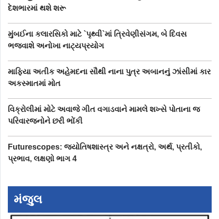
દેશભારમાં થશે શરૂ
મુંબઈના કલારસિકો માટે `પૃથ્વી`માં ત્રિવેણીસંગમ, બે દિવસ
ભજવાશે અનોખા નાટ્યપ્રયોગ
માફિયા અતીક અહેમદના સૌથી નાના પુત્ર અબાનનું ઝાંસીમાં કાર
અકસ્માતમાં મોત
વિક્રોલીમાં મોટે અવાજે ગીત વગાડવાને મામલે શખ્સે પોતાના જ
પરિવારજનોને છરી ભોંકી
Futurescopes: જ્યોતિષશાસ્ત્ર અને નક્ષત્રો, અર્થ, પ્રતીકો,
પ્રભાવ, લક્ષણો ભાગ 4
મંજુલ