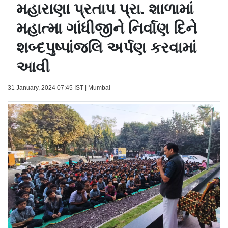
મહારાણા પ્રતાપ પ્રા. શાળામાં
મહાત્મા ગાંધીજીને નિર્વાણ દિને
શબ્દપુષ્પાંજલિ અર્પણ કરવામાં
આવી
31 January, 2024 07:45 IST | Mumbai