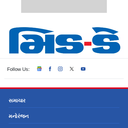
Follow Us:
સમાચાર
મનોરંજન