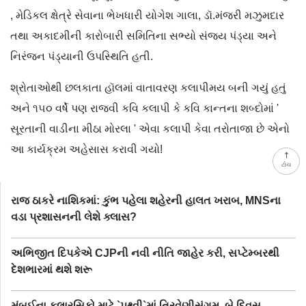
, મેડિકલ ક્ષેત્રે સેવાના ભેખધારી યોગેશ ગાલા, ડૉ.મંજરી મઝુમદાર
તથા અકાદમીની કારોબારી સમિતિના સભ્યો સંજય પંડ્યા અને
નિરંજન પંડ્યાની ઉપસ્થિતિ હતી.
શ્રોતાઓથી છલકાતા હૉલમાં વાતાવરણ કલાપીમય બની ગયું હતું
અને ૧૫૦ વર્ષે પણ રાજવી કવિ કલાપી કે કવિ કાન્તના શબ્દોમાં '
સૂરતાની વાડીના મીઠા મોરલા ' એવા કલાપી કેવા તરોતાજા છે એનો
આ કાર્યક્રમ અહેસાસ કરાવી ગયો!
ટોચ
રાજ ઠાકરે નાશિકમાં: કુંભ પહેલા શહેરની હાલત ખરાબ, MNSના
વડા પ્રશાસનની લેશે ક્લાસ?
અભિજીત દિપકેએ CJPની નવી નીતિ જાહેર કરી, સપ્ટેમ્બરથી
દેશભારમાં થશે શરૂ
મુંબઈના કલારસિકો માટે `પૃથ્વી`માં ત્રિવેણીસંગમ, બે દિવસ