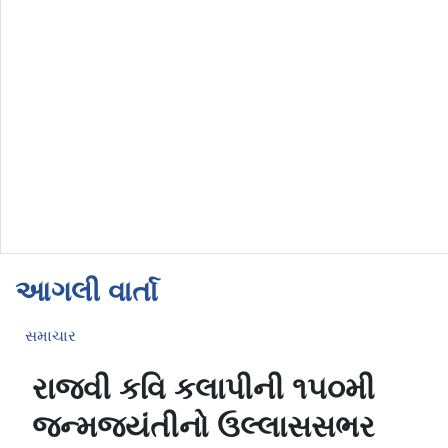
આગલી વાર્તા
સમાચાર
રાજવી કવિ કલાપીની ૧૫૦મી
જન્મજયંતીનો ઉલ્લાસસભર