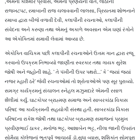
,એમનો કાશ્મીર પ્રવાસ, એમના પ્રણયની વાત, લાઠીની
રાજખટપટ, રમાબાની રાજ ચલાવવાની લાલસા, પ્રિયતમા શોભનાને
રમાબા દ્વારા બીજે વળાવી દેવી, કલાપીની રચનાઓ, કલાપીની
સંવેદના અને કરુણા તથા એમનું અકાળે અવસાન એમ ઘણાં રંગોને
આ એકોક્તિમાં સમાવી લેવામાં આવ્યા છે.
એકોક્તિ વાચિકમ પછી કલાપીની રચનાઓને ઉત્તમ ગાન દ્વારા રજૂ
કરવાનો ઉપક્રમ નિભાવ્યો જાણીતા સ્વરકાર તથા ગાયક સુરેશ
જોષી અને જ્હોની શાહે. ' તે પંખીની ઉપર પથરો...' કે ' જ્યાં જ્યાં
નજર મ્હારી ઠરે' જેવી રચનાઓમાં તો શ્રોતાઓએ પણ સૂર પુરાવ્યો.
સમગ્ર કાર્યક્રમનું સંચાલન સ્નેહલ મઝુમદારે એમની રસાળ
શૈલીમાં કર્યું. ઘાટકોપર બ્રાહ્મણ સમાજ અને સાબરકાંઠા વિકાસ
પરિષદ આ કાર્યક્રમની સહયોગી સંસ્થા હતી. સાબરકાંઠા વિકાસ
પરિષદના રાકેશ જોષી તથા ઘાટકોપર બ્રાહ્મણ સમાજનાં પ્રમુખ
પ્રવીણભાઈ ઠાકર , મનોજ ભટ્ટ, આશાબેન ભટ્ટ, નીલા જાની ઉપરાંત
સોમૈયા કૉલેજનાં ભૂતપૂર્વ આચાર્યા ડૉ.સુધા વ્યાસ, શશિકાંત સોમપુરા