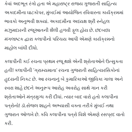
કેવાં અદભૂત રંગો હતા એ મહારાષ્ટ્ર રાજ્ય ગુજરાતી સાહિત્ય
અકાદમીના ઘાટકોપર, મુંબઈમાં આયોજિત રવિવારના કાર્યક્રમમાં
ભાવકો અનુભવી શક્યાં. અકાદમીના અધ્યક્ષ શ્રી સ્નેહલ
મઝુમદારની રજૂઆતની શૈલી હળવી ફૂલ હોય છે. છંદબધ્ધ
મંગલાષ્ટક દ્વારા કલાપીનો પરિચય આપી એમણે કાર્યક્રમનો
માહોલ બાંધી દીધો.
કલાપીની કઈ રચના પ્રથમ રજૂ થશે એની શ્રોતાઓને ઉત્સુકતા
હતી! કલાપીની 'ગ્રામ્યમાતા' રચના ગુજરાતી સાહિત્યરસિકોનાં
હૃદયની નિકટ છે. આ રચનાનું બે કુમારિકાઓ જીવિકા ગાલા અને
સ્વરા શાહે છંદને અનુરૂપ આરોહ અવરોહ સાથે ગાન કરી
શ્રોતાઓને મંત્રમુગ્ધ કરી દીધાં. ત્યાર બાદ વારો હતો કલાપીના
પત્રોનો! ડૉ.સેજલ શાહને અભ્યાસી વક્તા તરીકે મુંબઈ તથા
ગુજરાત ઓળખે છે. કવિ કલાપીના પત્રો વિશે એમણે રસપ્રદ વાતો
કરી.