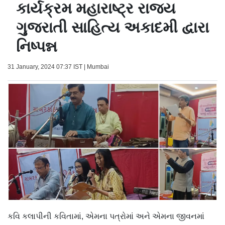
કાર્યક્રમ મહારાષ્ટ્ર રાજ્ય
ગુજરાતી સાહિત્ય અકાદમી દ્વારા
નિષ્પન્ન
31 January, 2024 07:37 IST | Mumbai
કવિ કલાપીની કવિતામાં, એમના પત્રોમાં અને એમના જીવનમાં