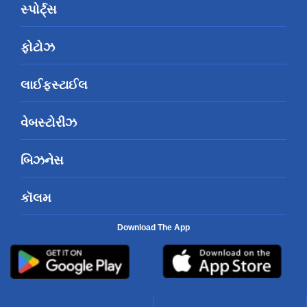
સ્પોર્ટ્સ
ફોટોઝ
લાઈફસ્ટાઈલ
વેબસ્ટોરીઝ
બિઝનેસ
કૉલમ
Download The App