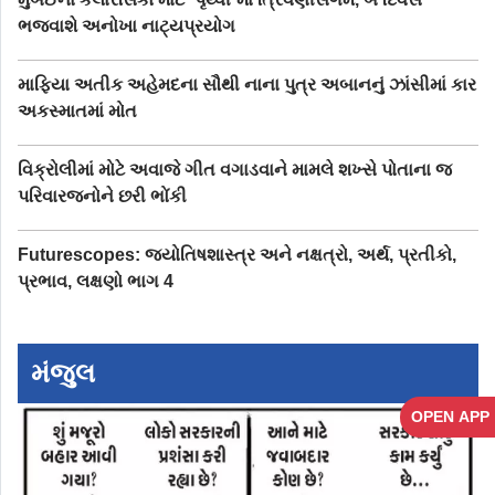
ભજવાશે અનોખા નાટ્યપ્રયોગ
માફિયા અતીક અહેમદના સૌથી નાના પુત્ર અબાનનું ઝાંસીમાં કાર
અકસ્માતમાં મોત
વિક્રોલીમાં મોટે અવાજે ગીત વગાડવાને મામલે શખ્સે પોતાના જ
પરિવારજનોને છરી ભોંકી
Futurescopes: જ્યોતિષશાસ્ત્ર અને નક્ષત્રો, અર્થ, પ્રતીકો,
પ્રભાવ, લક્ષણો ભાગ 4
મંજુલ
OPEN APP