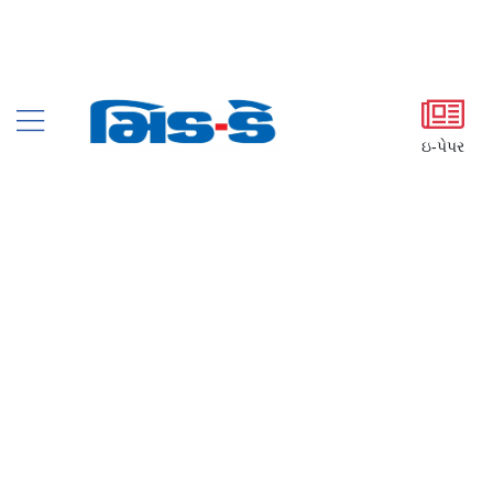
ઇ-પેપર