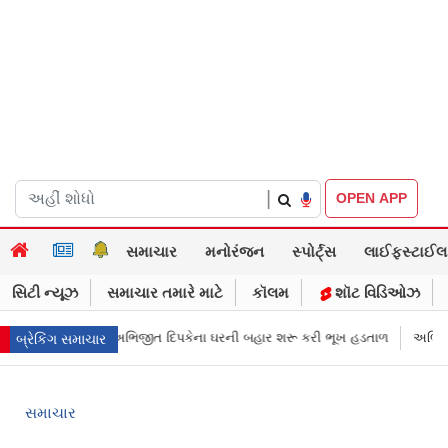
|
OPEN APP
સમાચાર
મનોરંજન
સ્પોર્ટ્સ
લાઈફસ્ટાઈલ
સિટી ન્યૂઝ
સમાચાર તમારે માટે
કૉલમ
શૉટ વિડિઓઝ
ા”: CJPના અભિજીત દિપકેના ઘરની બહાર શરૂ કરી ભૂખ હડતાળ
અભિજીત દિપકેએ
બ્રેકિંગ સમાચાર
સમાચાર