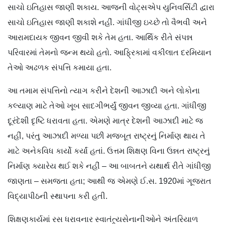
સાચો ઇતિહાસ જાણી શકાય. આજની વોટ્સએપ યુનિવર્સિટી દ્વારા
સાચો ઇતિહાસ જાણી શકાશે નહીં. ગાંધીજી ઇચ્છે તો વૈભવી અને
આરામદાયક જીવન જીવી શકે તેમ હતા. આર્થિક રીતે સંપન્ન
પરિવારમાં તેમનો જન્મ થયો હતો. આફ્રિકામાં વકીલાત દરમિયાન
તેઓ અઢળક સંપત્તિ કમાયા હતા.
આ તમામ સંપત્તિનો ત્યાગ કરીને દેશની આઝાદી અને લોકોના
કલ્યાણ માટે તેઓ ખૂબ સાદગીભર્યું જીવન જીવ્યા હતા. ગાંધીજી
દૂરંદેશી દૃષ્ટિ ધરાવતા હતા. એમણે માત્ર દેશની આઝાદી માટે જ
નહીં, પરંતુ આઝાદી મળ્યા પછી મજબૂત રાષ્ટ્રનું નિર્માણ થાય તે
માટે અનેકવિધ કાર્યો કર્યાં હતાં. ઉત્તમ શિક્ષણ વિના ઉન્નત રાષ્ટ્રનું
નિર્માણ ક્યારેય થઈ શકે નહીં – આ બાબતને યથાર્થ રીતે ગાંધીજી
જાણતા – સમજતા હતા; આથી જ એમણે ઈ.સ. 1920માં ગૂજરાત
વિદ્યાપીઠની સ્થાપના કરી હતી.
શિક્ષણકાર્યમાં રસ ધરાવનાર સ્વાતંત્ર્યસેનાનીઓને અંતરિયાળ