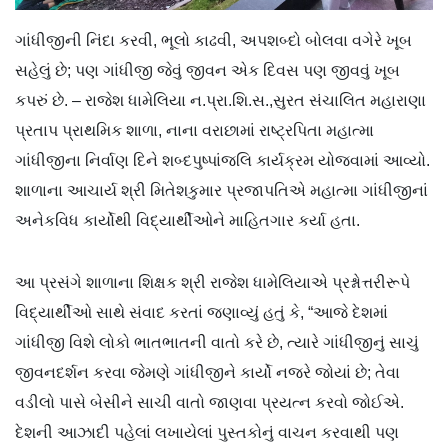
ગાંધીજીની નિંદા કરવી, ભૂલો કાઢવી, અપશબ્દો બોલવા વગેરે ખૂબ
સહેલું છે; પણ ગાંધીજી જેવું જીવન એક દિવસ પણ જીવવું ખૂબ
કપરું છે. – રાજેશ ધામેલિયા ન.પ્રા.શિ.સ.,સુરત સંચાલિત મહારાણા
પ્રતાપ પ્રાથમિક શાળા, નાના વરાછામાં રાષ્ટ્રપિતા મહાત્મા
ગાંધીજીના નિર્વાણ દિને શબ્દપુષ્પાંજલિ કાર્યક્રમ યોજવામાં આવ્યો.
શાળાના આચાર્ય શ્રી મિતેશકુમાર પ્રજાપતિએ મહાત્મા ગાંધીજીનાં
અનેકવિધ કાર્યોથી વિદ્યાર્થીઓને માહિતગાર કર્યા હતા.
આ પ્રસંગે શાળાના શિક્ષક શ્રી રાજેશ ધામેલિયાએ પ્રશ્નોત્તરીરૂપે
વિદ્યાર્થીઓ સાથે સંવાદ કરતાં જણાવ્યું હતું કે, “આજે દેશમાં
ગાંધીજી વિશે લોકો ભાતભાતની વાતો કરે છે, ત્યારે ગાંધીજીનું સાચું
જીવનદર્શન કરવા જેમણે ગાંધીજીને કાર્યો નજરે જોયાં છે; તેવા
વડીલો પાસે બેસીને સાચી વાતો જાણવા પ્રયત્ન કરવો જોઈએ.
દેશની આઝાદી પહેલાં લખાયેલાં પુસ્તકોનું વાચન કરવાથી પણ