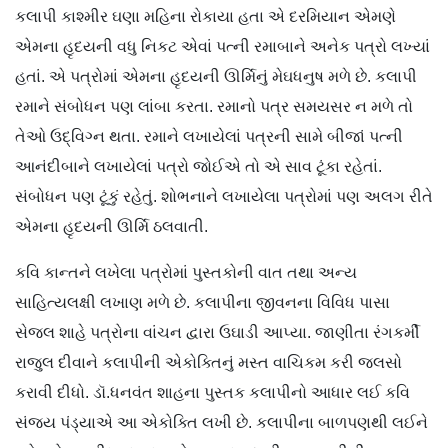
કલાપી કાશ્મીર ઘણા મહિના રોકાયા હતા એ દરમિયાન એમણે
એમના હૃદયની વધુ નિકટ એવાં પત્ની રમાબાને અનેક પત્રો લખ્યાં
હતાં. એ પત્રોમાં એમના હૃદયની ઊર્મિનું મેઘધનુષ મળે છે. કલાપી
રમાને સંબોધન પણ લાંબા કરતા. રમાનો પત્ર સમયસર ન મળે તો
તેઓ ઉદ્વિગ્ન થતા. રમાને લખાયેલાં પત્રની સામે બીજાં પત્ની
આનંદીબાને લખાયેલાં પત્રો જોઈએ તો એ સાવ ટૂંકા રહેતાં.
સંબોધન પણ ટૂંકું રહેતું. શોભનાને લખાયેલા પત્રોમાં પણ અલગ રીતે
એમના હૃદયની ઊર્મિ ઠલવાતી.
કવિ કાન્તને લખેલા પત્રોમાં પુસ્તકોની વાત તથા અન્ય
સાહિત્યલક્ષી લખાણ મળે છે. કલાપીના જીવનના વિવિધ પાસા
સેજલ શાહે પત્રોના વાંચન દ્વારા ઉઘાડી આપ્યા. જાણીતા રંગકર્મી
રાજુલ દીવાને કલાપીની એકોક્તિનું મસ્ત વાચિકમ કરી જલસો
કરાવી દીધો. ડૉ.ધનવંત શાહના પુસ્તક કલાપીનો આધાર લઈ કવિ
સંજય પંડ્યાએ આ એકોક્તિ લખી છે. કલાપીના બાળપણથી લઈને