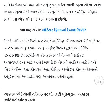
અમે ડિસેમ્બરમાં પણ એક નવું ટ્રેક લઈને આવી રહ્યા છીએ. સાથે
જ જાન્યુઆરીમાં આઝાદીના અમૃત મહોત્સવ પર મોહિત ચૌહાણ
સાથે પણ એક ગીત પર કામ કરવાના છીએ.
આ પણ વાંચો:
વૉરિયર ફિલ્મમાં દેખાશે વિકી?
ઉલ્લેખનીય છે કે ડિસેમ્બર 2019માં સિદ્ધાર્થ કશ્યપને પેરિસ સ્થિત
ઇન્ટરનેશનલ ફેડરેશન ઑફ મ્યુઝિશિયન દ્વારા આયોજિત
`ઇન્ટરનેશનલ સ્ટ્રીમિંગ કોન્ફરન્સ`માં તેમના `પરફેક્ટ
અમાલગમેશન` માટે ઍવોર્ડ મળ્યો છે. તેમની પ્રતિભા માટે તેમને
‘મિડ-ડે ગૌરવ આઇકોન’માં ‘આઇકોનિક કમ્પોઝર ફૉર કન્ટેમ્પરરી
ફ્યૂઝન’નો ઍવોર્ડથી પણ એનાયત કરાયો હતો.
ટોચ
અકાસા એરે ચોથી વર્ષગાંઠ પર લોયલ્ટી પ્રોગ્રામ `અકાસા
એલિવેટ` લૉન્ચ કર્યો