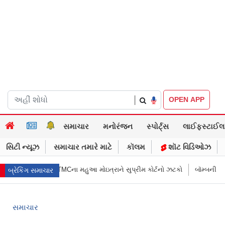
|
OPEN APP
સમાચાર
મનોરંજન
સ્પોર્ટ્સ
લાઈફસ્ટાઈલ
સિટી ન્યૂઝ
સમાચાર તમારે માટે
કૉલમ
શૉટ વિડિઓઝ
 લાગે છે…?” TMCના મહુઆ મોઇત્રાને સુપ્રીમ કોર્ટનો ઝટકો
બૉમ્બની ધમકી બાદ મ
બ્રેકિંગ સમાચાર
સમાચાર