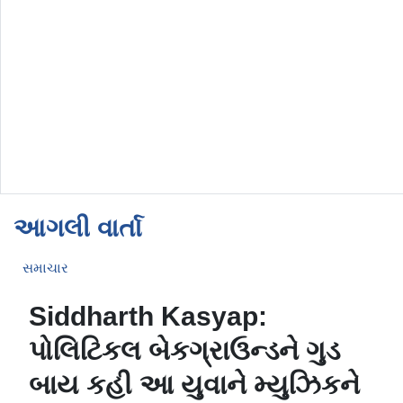
આગલી વાર્તા
સમાચાર
Siddharth Kasyap:
પોલિટિકલ બેકગ્રાઉન્ડને ગુડ
બાય કહી આ યુવાને મ્યુઝિકને