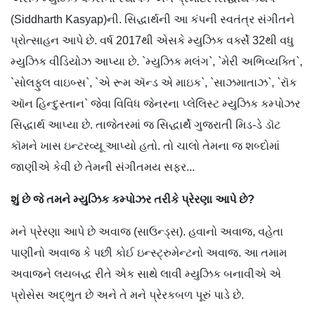
(Siddharth Kasyap)ની. સિદ્ધાર્થની આ કંપની સ્વતંત્ર સંગીતને
પ્રોત્સાહન આપે છે. વર્ષ 2017થી એસકે મ્યુઝિક વર્ક્સે 32થી વધુ
મ્યુઝિક વીડિયોઝ આપ્યા છે. `મ્યુઝિક મલંગ`, `મેરી અભિવ્યક્તિ`,
`સોલફુલ વાઇબ્સ`, `એ રૂમ ઍન્ડ એ માઇક`, `સાઝમાતાઝ`, `રૉક
ઑન હિન્દુસ્તાન` જેવા વિવિધ જેનરના પ્લેલિસ્ટ મ્યુઝિક કમ્પોઝર
સિદ્ધાર્થ આપ્યા છે. તાજેતરમાં જ સિદ્ધાર્થે ગુજરાતી મિડ-ડે ડૉટ
કૉમને ખાસ ઇન્ટરવ્યૂ આપ્યો હતો. તો ચાલો તેમના જ શબ્દોમાં
જાણીએ કેવી છે તેમની સંગીતમય સફર...
શું છે જે તમને મ્યુઝિક કમ્પોઝર તરીકે પ્રેરણા આપે છે?
મને પ્રેરણા આપે છે અવાજ (સાઉન્ડ્સ). હવાનો અવાજ, વહેતા
પાણીનો અવાજ કે પછી કોઈ ઇન્સ્ટ્રુમેન્ટનો અવાજ. આ તમામ
અવાજને લયબદ્ધ રીતે એક સાથે લાવી મ્યુઝિક બનાવીએ એ
પ્રોસેસ અદ્ભુત છે અને તે મને પ્રેરકબળ પૂરું પાડે છે.