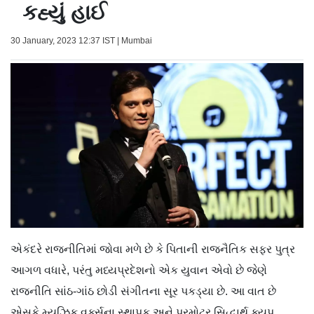
કહ્યું હાઈ
30 January, 2023 12:37 IST | Mumbai
એકંદરે રાજનીતિમાં જોવા મળે છે કે પિતાની રાજનૈતિક સફર પુત્ર
આગળ વધારે, પરંતુ મધ્યપ્રદેશનો એક યુવાન એવો છે જેણે
રાજનીતિ સાંઠ-ગાંઠ છોડી સંગીતના સૂર પકડ્યા છે. આ વાત છે
એસકે મ્યુઝિક વર્ક્સના સ્થાપક અને પ્રમોટર સિદ્ધાર્થ ક્યપ