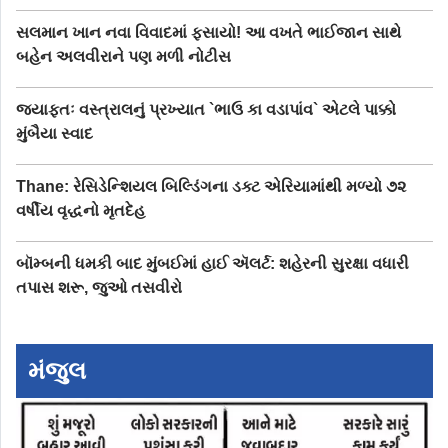
સલમાન ખાન નવા વિવાદમાં ફસાયો! આ વખતે ભાઈજાન સાથે
બહેન અલવીરાને પણ મળી નોટીસ
જ્યાફતઃ વસ્ત્રાલનું પ્રખ્યાત `ભાઉ કા વડાપાંવ` એટલે પાક્કો
મુંબૈયા સ્વાદ
Thane: રેસિડેન્શિયલ બિલ્ડિંગના ડક્ટ એરિયામાંથી મળ્યો ૭૨
વર્ષીય વૃદ્ધનો મૃતદેહ
બૉમ્બની ધમકી બાદ મુંબઈમાં હાઈ ઍલર્ટ: શહેરની સુરક્ષા વધારી
તપાસ શરૂ, જુઓ તસવીરો
મંજુલ