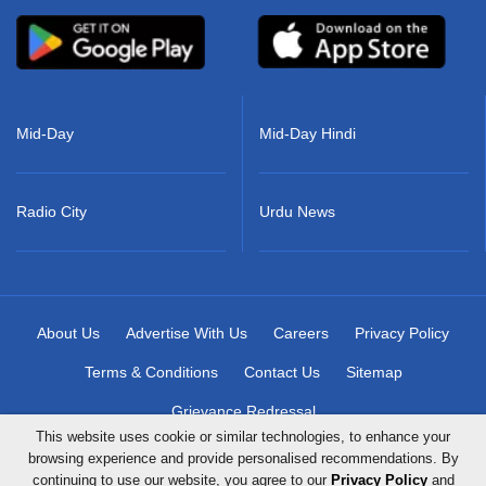
Mid-Day
Mid-Day Hindi
Radio City
Urdu News
About Us
Advertise With Us
Careers
Privacy Policy
Terms & Conditions
Contact Us
Sitemap
Grievance Redressal
This website uses cookie or similar technologies, to enhance your
browsing experience and provide personalised recommendations. By
continuing to use our website, you agree to our
Privacy Policy
and