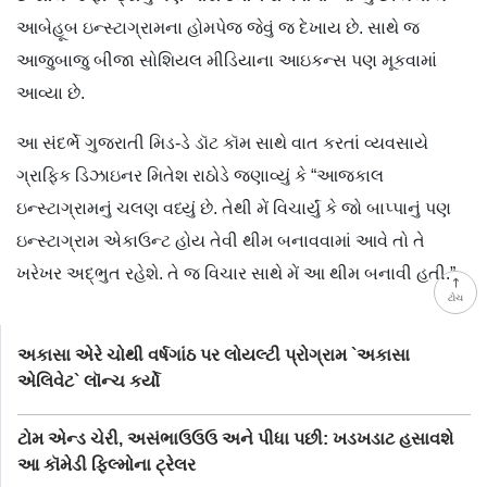
આબેહૂબ ઇન્સ્ટાગ્રામના હોમપેજ જેવું જ દેખાય છે. સાથે જ
આજુબાજુ બીજા સોશિયલ મીડિયાના આઇકન્સ પણ મૂકવામાં
આવ્યા છે.
આ સંદર્ભે ગુજરાતી મિડ-ડે ડૉટ કૉમ સાથે વાત કરતાં વ્યવસાયે
ગ્રાફિક ડિઝાઇનર મિતેશ રાઠોડે જણાવ્યું કે “આજકાલ
ઇન્સ્ટાગ્રામનું ચલણ વધ્યું છે. તેથી મેં વિચાર્યું કે જો બાપ્પાનું પણ
ઇન્સ્ટાગ્રામ એકાઉન્ટ હોય તેવી થીમ બનાવવામાં આવે તો તે
ખરેખર અદ્ભુત રહેશે. તે જ વિચાર સાથે મેં આ થીમ બનાવી હતી.”
ટોચ
અકાસા એરે ચોથી વર્ષગાંઠ પર લોયલ્ટી પ્રોગ્રામ `અકાસા
એલિવેટ` લૉન્ચ કર્યો
ટોમ એન્ડ ચેરી, અસંભાઉઉઉ અને પીધા પછી: ખડખડાટ હસાવશે
આ કૉમેડી ફિલ્મોના ટ્રેલર