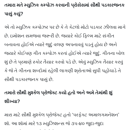
તમારા મતે મ્યુઝિક કમ્પોઝ કરવાની પ્રોસેસમાં સૌથી પડકારજનક
પાસું કયું?
એ તો મ્યુઝિક કમ્પોઝર પર છે કે તે કેટલો મોટો પડકાર ઝીલવા માગે
છે. ઇમોશન સમજવા જરૂરી છે. જ્યારે કોઈ ફિલ્મ માટે સંગીત
બનાવતા હોઈએ ત્યારે જુદું વલણ અપનાવવું પડતું હોય છે અને
જ્યારે કોઈપણ ગીત કમ્પોઝ કરતાં હોઈએ ત્યારે જુદું. ગીતના બોલ
શું છે તે પ્રમાણે સ્કોર તૈયાર કરવો પડે છે. એવું મ્યુઝિક તૈયાર કરવું
કે જે તે ગીતના શબ્દોમાં રહેલી લાગણી શ્રોતાઓ સુધી પહોંચાડે તે
સૌથી પડકારજનક પાસું છે.
તમારો સૌથી મુશ્કેલ પ્રોજેક્ટ કયો હતો અને અમે તેમાંથી શું
શીખ્યા?
મારા માટે સૌથી મુશ્કેલ પ્રોજેક્ટ હતો ‘પરફેક્ટ અમાલગમનેશન’
શૉ. આ શૉમાં મારે ૧૩ મ્યુઝિશન્સ જે ૩૫-૪૦ જુદા-જુદા