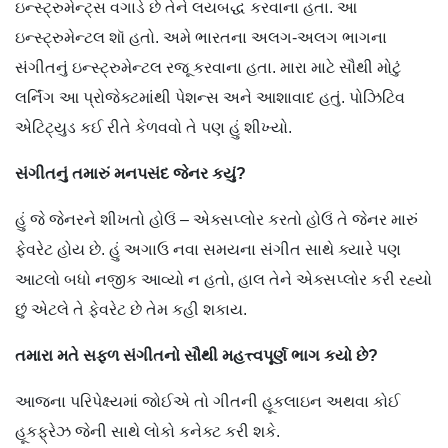
ઇન્સ્ટ્રુમેન્ટ્સ વગાડે છે તેને લયબદ્ધ કરવાના હતા. આ
ઇન્સ્ટ્રુમેન્ટલ શૉ હતો. અમે ભારતના અલગ-અલગ ભાગના
સંગીતનું ઇન્સ્ટ્રુમેન્ટલ રજૂ કરવાના હતા. મારા માટે સૌથી મોટું
લર્નિંગ આ પ્રોજેક્ટમાંથી પેશન્સ અને આશાવાદ હતું. પોઝિટિવ
એટિટ્યુડ કઈ રીતે કેળવવો તે પણ હું શીખ્યો.
સંગીતનું તમારું મનપસંદ જેનર કયું?
હું જે જેનરને શીખતો હોઉં – એક્સપ્લોર કરતો હોઉં તે જેનર મારું
ફેવરેટ હોય છે. હું અગાઉ નવા સમયના સંગીત સાથે ક્યારે પણ
આટલો બધો નજીક આવ્યો ન હતો, હાલ તેને એક્સપ્લોર કરી રહ્યો
છું એટલે તે ફેવરેટ છે તેમ કહી શકાય.
તમારા મતે સફળ સંગીતનો સૌથી મહત્ત્વપૂર્ણ ભાગ કયો છે?
આજના પરિપેક્ષ્યમાં જોઈએ તો ગીતની હૂકલાઇન અથવા કોઈ
હૂકફ્રેઝ જેની સાથે લોકો કનેક્ટ કરી શકે.