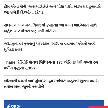
ટોમ એન્ડ ચેરી, અસંભાઉઉઉ અને પીધા પછી: ખડખડાટ હસાવશે
આ કૉમેડી ફિલ્મોના ટ્રેલર
સલમાન ખાન નવા વિવાદમાં ફસાયો! આ વખતે ભાઈજાન સાથે
બહેન અલવીરાને પણ મળી નોટીસ
જ્યાફતઃ વસ્ત્રાલનું પ્રખ્યાત `ભાઉ કા વડાપાંવ` એટલે પાક્કો
મુંબૈયા સ્વાદ
Thane: રેસિડેન્શિયલ બિલ્ડિંગના ડક્ટ એરિયામાંથી મળ્યો ૭૨
વર્ષીય વૃદ્ધનો મૃતદેહ
બૉમ્બની ધમકી બાદ મુંબઈમાં હાઈ ઍલર્ટ: શહેરની સુરક્ષા વધારી
તપાસ શરૂ, જુઓ તસવીરો
મંજુલ