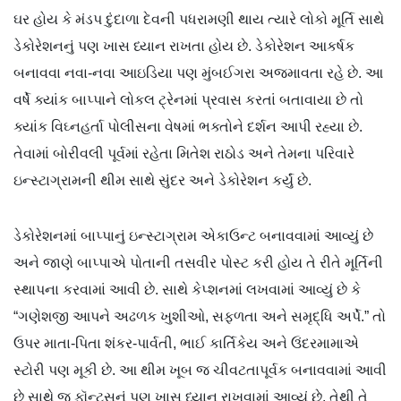
ઘર હોય કે મંડપ દુંદાળા દેવની પધરામણી થાય ત્યારે લોકો મૂર્તિ સાથે
ડેકોરેશનનું પણ ખાસ ધ્યાન રાખતા હોય છે. ડેકોરેશન આકર્ષક
બનાવવા નવા-નવા આઇડિયા પણ મુંબઈગરા અજમાવતા રહે છે. આ
વર્ષે ક્યાંક બાપ્પાને લોકલ ટ્રેનમાં પ્રવાસ કરતાં બતાવાયા છે તો
ક્યાંક વિઘ્નહર્તા પોલીસના વેષમાં ભક્તોને દર્શન આપી રહ્યા છે.
તેવામાં બોરીવલી પૂર્વમાં રહેતા મિતેશ રાઠોડ અને તેમના પરિવારે
ઇન્સ્ટાગ્રામની થીમ સાથે સુંદર અને ડેકોરેશન કર્યું છે.
ડેકોરેશનમાં બાપ્પાનું ઇન્સ્ટાગ્રામ એકાઉન્ટ બનાવવામાં આવ્યું છે
અને જાણે બાપ્પાએ પોતાની તસવીર પોસ્ટ કરી હોય તે રીતે મૂર્તિની
સ્થાપના કરવામાં આવી છે. સાથે કેપ્શનમાં લખવામાં આવ્યું છે કે
“ગણેશજી આપને અઢળક ખુશીઓ, સફળતા અને સમૃદ્ધિ અર્પે.” તો
ઉપર માતા-પિતા શંકર-પાર્વતી, ભાઈ કાર્તિકેય અને ઉંદરમામાએ
સ્ટોરી પણ મૂકી છે. આ થીમ ખૂબ જ ચીવટતાપૂર્વક બનાવવામાં આવી
છે સાથે જ ફૉન્ટ્સનું પણ ખાસ ધ્યાન રાખવામાં આવ્યું છે. તેથી તે