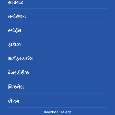
સમાચાર
મનોરંજન
સ્પોર્ટ્સ
ફોટોઝ
લાઈફસ્ટાઈલ
વેબસ્ટોરીઝ
બિઝનેસ
કૉલમ
Download The App