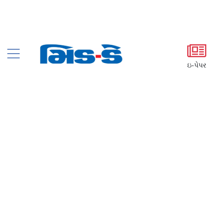
ઇ-પેપર