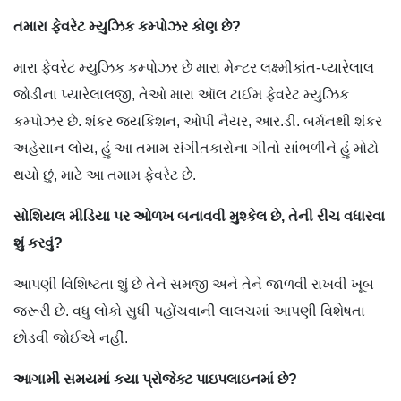
તમારા ફેવરેટ મ્યુઝિક કમ્પોઝર કોણ છે?
મારા ફેવરેટ મ્યુઝિક કમ્પોઝર છે મારા મેન્ટર લક્ષ્મીકાંત-પ્યારેલાલ
જોડીના પ્યારેલાલજી, તેઓ મારા ઑલ ટાઈમ ફેવરેટ મ્યુઝિક
કમ્પોઝર છે. શંકર જયકિશન, ઓપી નૈયર, આર.ડી. બર્મનથી શંકર
અહેસાન લોય, હું આ તમામ સંગીતકારોના ગીતો સાંભળીને હું મોટો
થયો છું, માટે આ તમામ ફેવરેટ છે.
સોશિયલ મીડિયા પર ઓળખ બનાવવી મુશ્કેલ છે, તેની રીચ વધારવા
શું કરવું?
આપણી વિશિષ્ટતા શું છે તેને સમજી અને તેને જાળવી રાખવી ખૂબ
જરૂરી છે. વધુ લોકો સુધી પહોંચવાની લાલચમાં આપણી વિશેષતા
છોડવી જોઈએ નહીં.
આગામી સમયમાં કયા પ્રોજેક્ટ પાઇપલાઇનમાં છે?