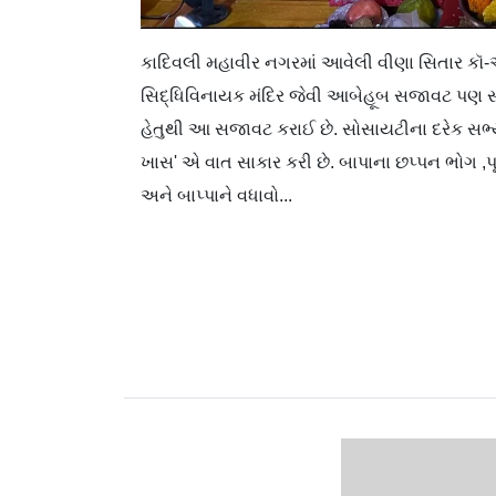
કાદિવલી મહાવીર નગરમાં આવેલી વીણા સિતાર કૉ-
સિદ્ધિવિનાયક મંદિર જેવી આબેહૂબ સજાવટ પણ સંપૂર
હેતુથી આ સજાવટ કરાઈ છે. સોસાયટીના દરેક સભ્
ખાસ' એ વાત સાકાર કરી છે. બાપાના છપ્પન ભોગ ,પ
અને બાપ્પાને વધાવો...