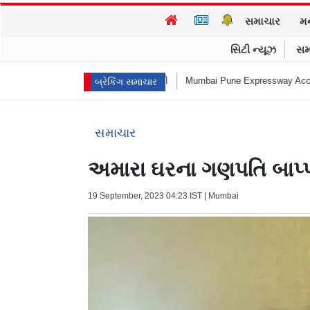
સમાચાર
મ
સિટી ન્યૂઝ
સમ
થીએ આત્મહત્યા કરી
Mumbai Pune Expressway Accident : એ... ધડામ! મિસિંગ લ
બ્રેકિંગ સમાચાર
સમાચાર
અમારા ઘરના ગણપતિ બાપ્
19 September, 2023 04:23 IST | Mumbai