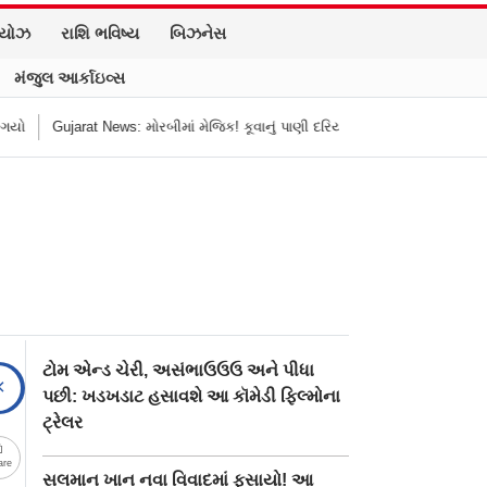
િયોઝ
રાશિ ભવિષ્ય
બિઝનેસ
મંજુલ આર્કાઇવ્સ
ીમાં મેજિક! કૂવાનું પાણી દરિયાનાં મોજાંની જેમ ઊછળવા લાગ્યું, શું કહે છે નિષ્ણાતો?
ટોમ એન્ડ ચેરી, અસંભાઉઉઉ અને પીધા
પછી: ખડખડાટ હસાવશે આ કૉમેડી ફિલ્મોના
ટ્રેલર
are
સલમાન ખાન નવા વિવાદમાં ફસાયો! આ