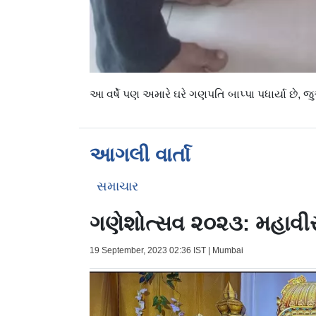
આ વર્ષે પણ અમારે ઘરે ગણપતિ બાપ્પા પધાર્યા છે, જ
આગલી વાર્તા
સમાચાર
ગણેશોત્સવ ૨૦૨૩: મહાવીર
19 September, 2023 02:36 IST | Mumbai