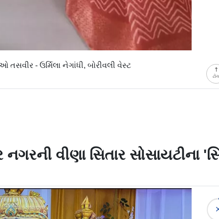
ુઓ તસવીર - ઉર્મિલા નેગાંધી, બોરીવલી વેસ્ટ
ટો
 નગરની વીણા સિતાર સોસાયટીના 'સિદ