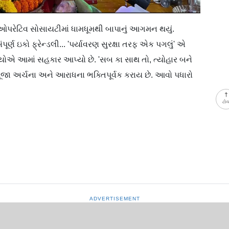
ઓપરેટિવ સોસાયટીમાં ધામધૂમથી બાપાનું આગમન થયું.
્ણ ઇકો ફ્રેન્ડલી... 'પર્યાવરણ સુરક્ષા તરફ એક પગલું' એ
યોએ આમાં સહકાર આપ્યો છે. 'સબ કા સાથ તો, ત્યોહાર બને
ૂજા અર્ચના અને આરાધના ભક્તિપૂર્વક કરાય છે. આવો પધારો
ટો
ADVERTISEMENT