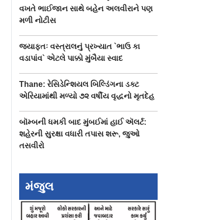
વખતે ભાઈજાન સાથે બહેન અલવીરાને પણ
મળી નોટીસ
જ્યાફતઃ વસ્ત્રાલનું પ્રખ્યાત `ભાઉ કા
વડાપાંવ` એટલે પાક્કો મુંબૈયા સ્વાદ
Thane: રેસિડેન્શિયલ બિલ્ડિંગના ડક્ટ
એરિયામાંથી મળ્યો ૭૨ વર્ષીય વૃદ્ધનો મૃતદેહ
બૉમ્બની ધમકી બાદ મુંબઈમાં હાઈ ઍલર્ટ:
શહેરની સુરક્ષા વધારી તપાસ શરૂ, જુઓ
તસવીરો
મંજુલ