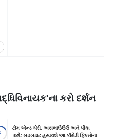
ચ
્ધિવિનાયક'ના કરો દર્શન
ટોમ એન્ડ ચેરી, અસંભાઉઉઉ અને પીધા
પછી: ખડખડાટ હસાવશે આ કૉમેડી ફિલ્મોના