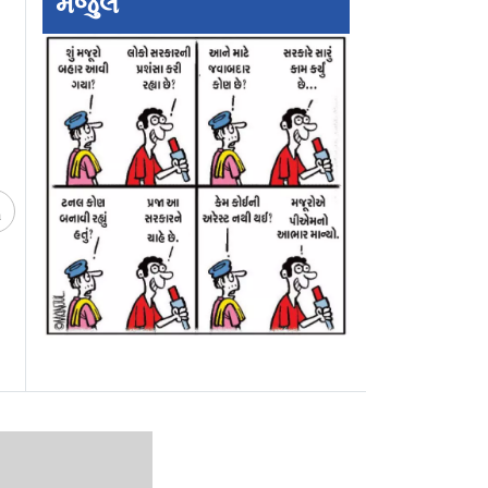
મંજુલ
ચ