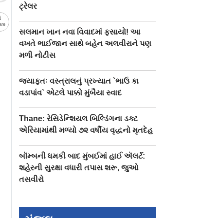
ટ્રેલર
are
સલમાન ખાન નવા વિવાદમાં ફસાયો! આ
વખતે ભાઈજાન સાથે બહેન અલવીરાને પણ
મળી નોટીસ
જ્યાફતઃ વસ્ત્રાલનું પ્રખ્યાત `ભાઉ કા
વડાપાંવ` એટલે પાક્કો મુંબૈયા સ્વાદ
Thane: રેસિડેન્શિયલ બિલ્ડિંગના ડક્ટ
એરિયામાંથી મળ્યો ૭૨ વર્ષીય વૃદ્ધનો મૃતદેહ
બૉમ્બની ધમકી બાદ મુંબઈમાં હાઈ ઍલર્ટ:
શહેરની સુરક્ષા વધારી તપાસ શરૂ, જુઓ
તસવીરો