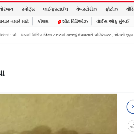
નોરંજન
સ્પોર્ટ્સ
લાઈફસ્ટાઈલ
વેબસ્ટોરીઝ
ફોટોઝ
વીડ
ાચાર તમારે માટે
કૉલમ
શૉટ વિડિઓઝ
વોઈસ ઑફ મુંબઈ
િન્ક ટનલમાં કાળજું કંપાવનારો એક્સિડન્ટ, એકનો જીવ ગયો
Gujarat News: મોરબ
પા
Sh