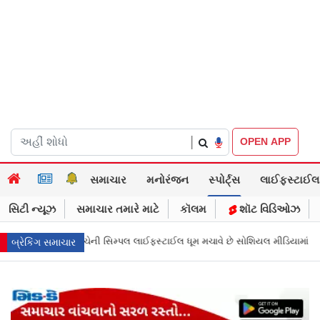
|
OPEN APP
સમાચાર
મનોરંજન
સ્પોર્ટ્સ
લાઈફસ્ટાઈલ
સિટી ન્યૂઝ
સમાચાર તમારે માટે
કૉલમ
શૉટ વિડિઓઝ
 ધૂમ મચાવે છે સોશિયલ મીડિયામાં
માર્ક ઝુકરબર્ગે માની Metaની ભૂલ, ચાઈલ્ડ અબ
બ્રેકિંગ સમાચાર