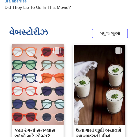
વેબસ્ટોરીઝ
બધુજ જુઓ
કયા રંગનાં સનગ્લાસ
ઉનાળામાં લૂથી બચાવશે
આંખો માટે યોગ્ય?
આ ગુજરાતી પીણું