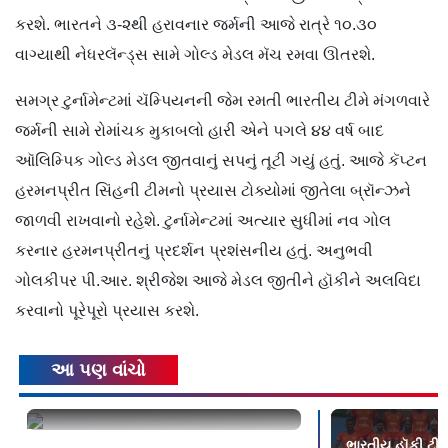
કરશે. ભારતને ૩-૨થી હરાવનાર જર્મની આજે રાત્રે ૧૦.૩૦
વાગ્યાથી નેધરલૅન્ડ્સ સામે ગોલ્ડ મેડલ મૅચ રમવા ઊતરશે.
સમગ્ર ટુર્નામેન્ટમાં ચૅમ્પિયનની જેમ રમતી ભારતીય ટીમે મંગળવારે
જર્મની સામે રોમાંચક મુકાબલો હારી એને પગલે ૪૪ વર્ષ બાદ
ઑલિમ્પિક ગોલ્ડ મેડલ જીતવાનું સપનું તૂટી ગયું હતું. આજે કૅપ્ટન
હરમનપ્રીત સિંહની ટીમનો પ્રયાસ ટોક્યોમાં જીતેલા બ્રૉન્ઝને
જાળવી રાખવાનો રહેશે. ટુર્નામેન્ટમાં અત્યાર સુધીમાં નવ ગોલ
કરનાર હરમનપ્રીતનું પ્રદર્શન પ્રશંસનીય હતું. અનુભવી
ગોલકીપર પી.આર. શ્રીજેશ આજે મેડલ જીતીને હૉકીને અલવિદા
કરવાનો પૂરેપૂરો પ્રયાસ કરશે.
આ પણ વાંચો
કેસરિયા જર્સીના વિવાદ વચ્ચે મેન્સ હૉકી
ભારતીય હૉકી ટીમ