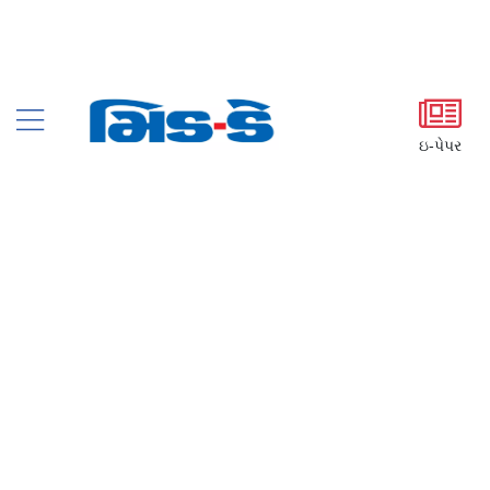
ઇ-પેપર