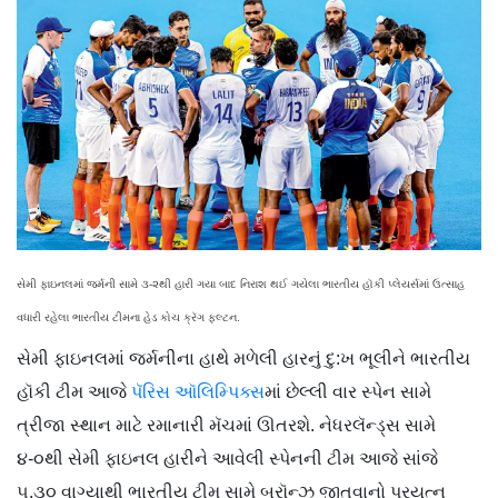
સેમી ફાઇનલમાં જર્મની સામે ૩-૨થી હારી ગયા બાદ નિરાશ થઈ ગયેલા ભારતીય હૉકી પ્લેયર્સમાં ઉત્સાહ
વધારી રહેલા ભારતીય ટીમના હેડ કોચ ક્રૅગ ફલ્ટન.
સેમી ફાઇનલમાં જર્મનીના હાથે મળેલી હારનું દુ:ખ ભૂલીને ભારતીય
હૉકી ટીમ આજે
પૅરિસ ઑલિમ્પિક્સ
માં છેલ્લી વાર સ્પેન સામે
ત્રીજા સ્થાન માટે રમાનારી મૅચમાં ઊતરશે. નેધરલૅન્ડ્સ સામે
૪-૦થી સેમી ફાઇનલ હારીને આવેલી સ્પેનની ટીમ આજે સાંજે
૫.૩૦ વાગ્યાથી ભારતીય ટીમ સામે બ્રૉન્ઝ જીતવાનો પ્રયત્ન