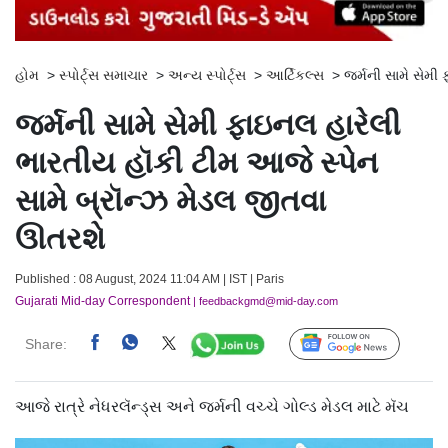
હોમ
>
સ્પોર્ટ્સ સમાચાર
>
અન્ય સ્પોર્ટ્સ
>
આર્ટિકલ્સ
>
જર્મની સામે સેમી
જર્મની સામે સેમી ફાઇનલ હારેલી
ભારતીય હૉકી ટીમ આજે સ્પેન
સામે બ્રૉન્ઝ મેડલ જીતવા
ઊતરશે
Published : 08 August, 2024 11:04 AM | IST | Paris
Gujarati Mid-day Correspondent
| feedbackgmd@mid-day.com
Share:
Follow Us
આજે રાત્રે નેધરલૅન્ડ્સ અને જર્મની વચ્ચે ગોલ્ડ મેડલ માટે મૅચ