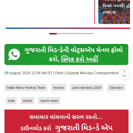
ટીમ વર્લ્ડ કપ માટે રવાના
વિવાદ વકર્યો! હૉ
સ્પષ્ટતા
08 August, 2024 11:04 AM IST | Paris | Gujarati Mid-day Correspondent
ટોચ
Indian Mens Hockey Team
hockey
paris olympics 2024
Olympics
india
sports
sports news