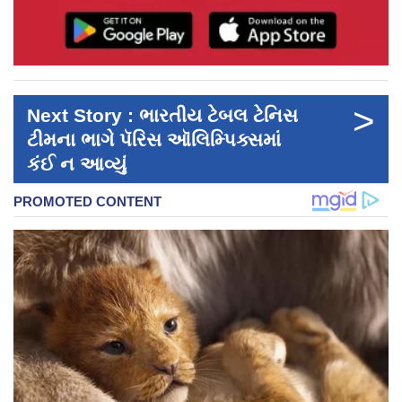
>
Next Story : ભારતીય ટેબલ ટેનિસ
ટીમના ભાગે પૅરિસ ઑલિમ્પિક્સમાં
કંઈ ન આવ્યું