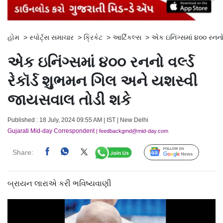
હોમ
>
સ્પોર્ટ્સ સમાચાર
>
ક્રિકેટ
>
આર્ટિકલ્સ
>
એક ઇનિંગ્સમાં ૪૦૦ રનનો
એક ઇનિંગ્સમાં ૪૦૦ રનનો વર્લ્ડ
રેકૉર્ડ શુભમન ગિલ અને યશસ્વી
જાયસવાલ તોડી શકે
Published : 18 July, 2024 09:55 AM | IST | New Delhi
Gujarati Mid-day Correspondent
| feedbackgmd@mid-day.com
Share:
Follow Us
બ્રાયન લારાએ કરી ભવિષ્યવાણી