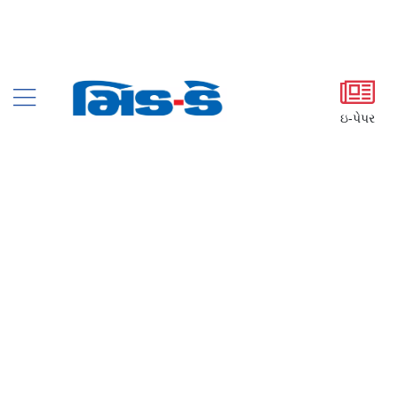
ઇ-પેપર