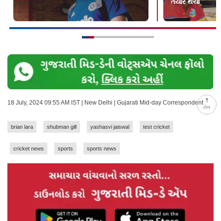
તૈયાર થયો
18 July, 2024 09:55 AM IST | New Delhi | Gujarati Mid-day Correspondent
ટોચ
brian lara
shubman gill
yashasvi jaiswal
test cricket
cricket news
sports
sports news