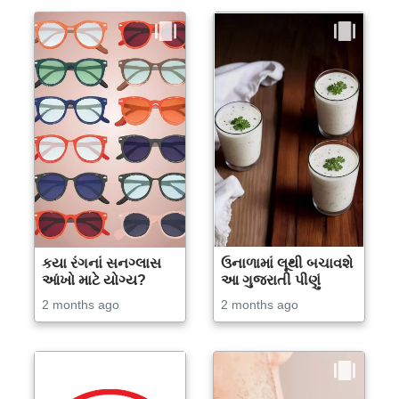
કયા રંગનાં સનગ્લાસ
ઉનાળામાં લૂથી બચાવશે
આંખો માટે યોગ્ય?
આ ગુજરાતી પીણું
2 months ago
2 months ago