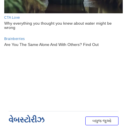
વેબસ્ટોરીઝ
બધુજ જુઓ