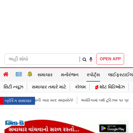
|
OPEN APP
સમાચાર
મનોરંજન
સ્પોર્ટ્સ
લાઈફસ્ટાઈલ
સિટી ન્યૂઝ
સમાચાર તમારે માટે
કૉલમ
શૉટ વિડિઓઝ
ાની ગયા મરદ માણસોને!
અમેરિકામાં બર્થ ટૂરિઝમ પર પ્રતિબંધ મૂક્યો ડોનલ્ડ ટ્રમ્પે
બ્રેકિંગ સમાચાર