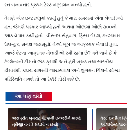
રન બનાવનાર પ્રથમ ટેસ્ટ બૅટ્સમૅન બન્યો હતો.
તેમણે એક ઇન્ટરવ્યુમાં કહ્યું હતું કે મારા સમયમાં એવા ખેલાડીઓ
હતા જેમણે પડકાર આપ્યો હતો અથવા ઓછામાં ઓછો ૩૦૦નો
આંકડો પાર કર્યો હતો - વીરેન્દર સેહવાગ, ક્રિસ ગેઇલ, ઇન્ઝમામ-
ઉલ-હક, સનથ જયસૂર્યા. તેઓ ખૂબ જ આક્રમક ખેલાડી હતા.
આજે કેટલા આક્રમક ખેલાડીઓ રમી રહ્યા છે? મને લાગે છે કે
ઇંગ્લૅન્ડની ટીમનો જૅક ક્રૉલી અને હૅરી બ્રુક તથા ભારતીય
ટીમમાંથી કદાચ યશસ્વી જાયસવાલ અને શુભમન ગિલને યોગ્ય
પરિસ્થિતિ મળશે તો આ રેકૉર્ડ તોડી શકે છે.
આ પણ વાંચો
જસપ્રીત બુમરાહ ઘૂંટણની ઇન્જરીને કારણે
વેસ્ટ ઇન્ડીઝ ક્રિક
ત્રીજી વન-ડે મૅચમાં ન રમ્યો
ઑલમોસ્ટ ૧૦૦ સુ