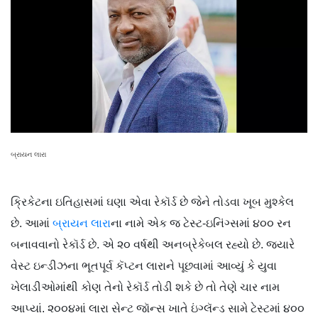
બ્રાયન લારા
ક્રિકેટના ઇતિહાસમાં ઘણા એવા રેકૉર્ડ છે જેને તોડવા ખૂબ મુશ્કેલ
છે. આમાં
બ્રાયન લારા
ના નામે એક જ ટેસ્ટ-ઇનિંગ્સમાં ૪૦૦ રન
બનાવવાનો રેકૉર્ડ છે. એ ૨૦ વર્ષથી અનબ્રેકેબલ રહ્યો છે. જ્યારે
વેસ્ટ ઇન્ડીઝના ભૂતપૂર્વ કૅપ્ટન લારાને પૂછવામાં આવ્યું કે યુવા
ખેલાડીઓમાંથી કોણ તેનો રેકૉર્ડ તોડી શકે છે તો તેણે ચાર નામ
આપ્યાં. ૨૦૦૪માં લારા સેન્ટ જૉન્સ ખાતે ઇંગ્લૅન્ડ સામે ટેસ્ટમાં ૪૦૦