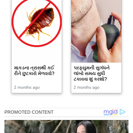
માકડના ત્રાસથી કઈ
પરફ્યુમની સુગંધને
રીતે છુટકારો મેળવવો?
લાંબો સમય સુધી
ટકાવવા શું કરશો?
2 months ago
2 months ago