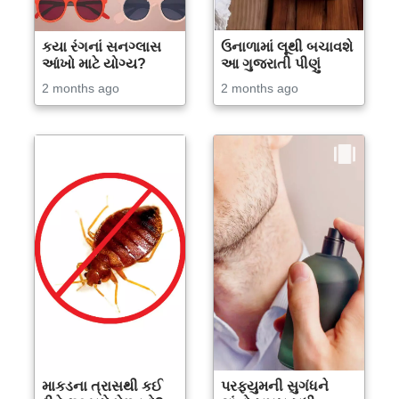
કયા રંગનાં સનગ્લાસ
ઉનાળામાં લૂથી બચાવશે
આંખો માટે યોગ્ય?
આ ગુજરાતી પીણું
2 months ago
2 months ago
માકડના ત્રાસથી કઈ
પરફ્યુમની સુગંધને