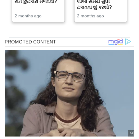
રીતે છુટકારો મેળવવો?
લાંબો સમય સુધી
ટકાવવા શું કરશો?
2 months ago
2 months ago