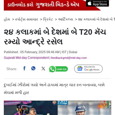
હોમ
>
સ્પોર્ટ્સ સમાચાર
>
ક્રિકેટ
>
આર્ટિકલ્સ
>
૨૪ કલાકમાં બે દેશમાં બે 
૨૪ કલાકમાં બે દેશમાં બે T20 મૅચ
રમ્યો આન્દ્રે રસેલ
Published : 05 February, 2025 09:46 AM | IST | Dubai
Gujarati Mid-day Correspondent
| feedbackgmd@mid-day.com
Share:
Follow Us
દુબઈમાં ઝીરોમાં ગયો અને ઢાકામાં માત્ર ચાર રન બનાવ્યા, બન્ને
મૅચમાં મળી હાર