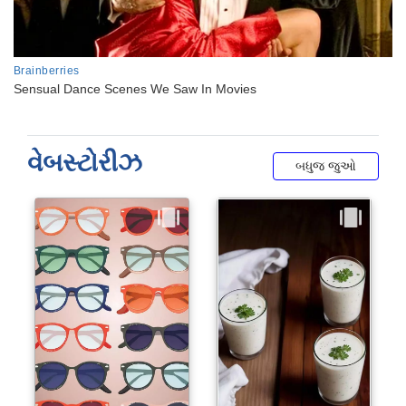
વેબસ્ટોરીઝ
બધુજ જુઓ