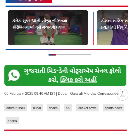
કૅનેડા સુપર 60ની બીજી સીઝનમાં
ટીમના માલિક શાહર
કૅરિબિયન પ્લેયર્સ મચાવશે ધમાલ
IPLમાંથી નિવૃત્ત
05 February, 2025 09:46 AM IST | Dubai | Gujarati Mid-day Correspondent
ટોચ
andre russell
dubai
dhaka
t20
cricket news
sports news
sports