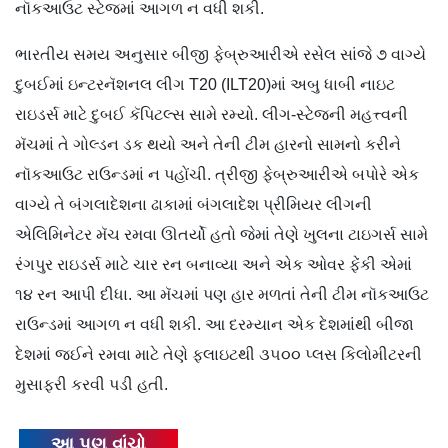
નૉકઆઉટ સ્ટેજમાં આગળ ન વધી શકી.
ભારતીય સમય અનુસાર બીજી ફેબ્રુઆરીએ રસેલ સાંજે ૭ વાગ્યે
દુબઈમાં ઇન્ટરનૅશનલ લીગ T20 (ILT20)માં અબુ ધાબી નાઇટ
રાઇડર્સ માટે દુબઈ કૅપિટલ્સ સામે રમ્યો. લીગ-સ્ટેજની મહત્ત્વની
મૅચમાં તે ગોલ્ડન ડક થયો અને તેની ટીમ હારનો સામનો કરીને
નૉકઆઉટ રાઉન્ડમાં ન પહોંચી. ત્રીજી ફેબ્રુઆરીએ બપોરે એક
વાગ્યે તે બંગલાદેશના ઢાકામાં બંગલાદેશ પ્રીમિયર લીગની
એલિમિનેટર મૅચ રમવા ઊતર્યો હતો જેમાં તેણે ખુલના ટાઇગર્સ સામે
રંગપુર રાઇડર્સ માટે ચાર રન બનાવ્યા અને એક ઓવર ફેંકી એમાં
૧૪ રન આપી દીધા. આ મૅચમાં પણ હાર મળતાં તેની ટીમ નૉકઆઉટ
રાઉન્ડમાં આગળ ન વધી શકી. આ દરમ્યાન એક દેશમાંથી બીજા
દેશમાં જઈને રમવા માટે તેણે ફ્લાઇટથી ૩૫૦૦ પ્લસ કિલોમીટરની
મુસાફરી કરવી પડી હતી.
આ પણ વાંચો