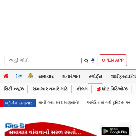
|
OPEN APP
સમાચાર
મનોરંજન
સ્પોર્ટ્સ
લાઈફસ્ટાઈલ
સિટી ન્યૂઝ
સમાચાર તમારે માટે
કૉલમ
શૉટ વિડિઓઝ
માની ગયા મરદ માણસોને!
અમેરિકામાં બર્થ ટૂરિઝમ પર પ્રતિબંધ મૂક્યો ડોનલ્ડ ટ્ર
બ્રેકિંગ સમાચાર