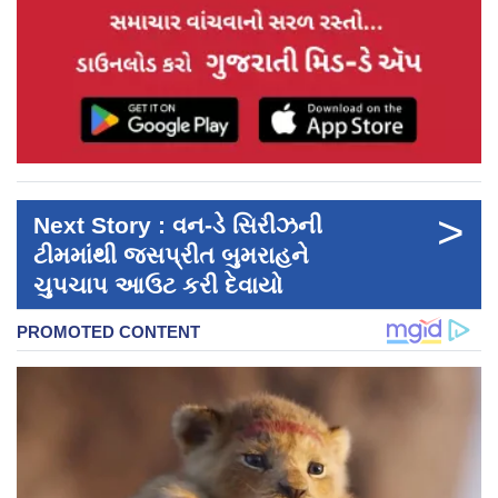
>
Next Story : વન-ડે સિરીઝની
ટીમમાંથી જસપ્રીત બુમરાહને
ચુપચાપ આઉટ કરી દેવાયો