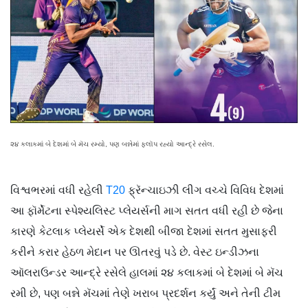
૨૪ કલાકમાં બે દેશમાં બે મૅચ રમ્યો, પણ બન્નેમાં ફ્લૉપ રહ્યો આન્દ્રે રસેલ.
વિશ્વભરમાં વધી રહેલી
T20
ફ્રૅન્ચાઇઝી લીગ વચ્ચે વિવિધ દેશમાં
આ ફૉર્મેટના સ્પેશ્યલિસ્ટ પ્લેયર્સની માગ સતત વધી રહી છે જેના
કારણે કેટલાક પ્લેયર્સે એક દેશથી બીજા દેશમાં સતત મુસાફરી
કરીને કરાર હેઠળ મેદાન પર ઊતરવું પડે છે. વેસ્ટ ઇન્ડીઝના
ઑલરાઉન્ડર આન્દ્રે રસેલે હાલમાં ૨૪ કલાકમાં બે દેશમાં બે મૅચ
રમી છે, પણ બન્ને મૅચમાં તેણે ખરાબ પ્રદર્શન કર્યું અને તેની ટીમ