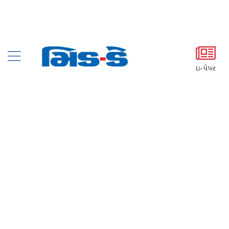
ઇ-પેપર