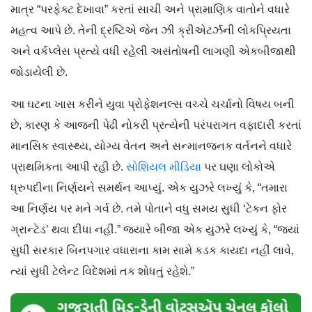
માત્ર “પરફેક્ટ દેખાવા” કરતાં સાચી અને પ્રામાણિક વાતોને વધારે
મહત્વ આપે છે. તેની દ્રષ્ટિએ જેન ઝી ક્રીએટર્ઝની લોકપ્રિયતા
અને વર્કપ્લેસ પ્રત્યે વધી રહેલી અસંતોષની લાગણી એકબીજાથી
જોડાયેલી છે.
આ ઘટના ખાસ કરીને યુવા પ્રોફેશનલ્સ વચ્ચે ચર્ચાનો વિષય બની
છે, કારણ કે આજની પેઢી નોકરી પ્રત્યેની પરંપરાગત વફાદારી કરતાં
માનસિક સ્વાસ્થ્ય, યોગ્ય વેતન અને સન્માનજનક વર્તનને વધારે
પ્રાથમિકતા આપી રહી છે.
સોશિયલ મીડિયા
પર ઘણા લોકોએ
ધ્રુપદીના નિર્ણયને સમર્થન આપ્યું. એક યુઝરે લખ્યું કે, “તમારા
આ નિર્ણય પર મને ગર્વ છે. તમે પોતાને વધુ સમય સુધી ‘ટેકન ફોર
ગ્રાન્ટેડ’ થવા દીધા નહીં.” જ્યારે બીજા એક યુઝરે લખ્યું કે, “જ્યાં
સુધી સરકાર બિનપગાર વધારાના કામ સામે કડક કાયદા નહીં લાવે,
ત્યાં સુધી ટેલેન્ટ વિદેશમાં તક શોધતું રહેશે.”