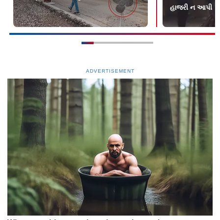
હાજરી ન આપી
ADVERTISEMENT