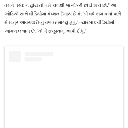
તમને પસંદ ન હોય તો તમે કાલથી જ નોકરી છોડી શકો છો.” આ
ઓડિયો સાથે વીડિયોમાં કેપ્શન દેખાય છે કે, “બે વર્ષ કામ કર્યા પછી
મેં માત્ર ઓવરટાઈમનું વળતર માગ્યું હતું.” ત્યારબાદ વીડિયોમાં
આગળ લખાય છે, “તો મેં રાજીનામું આપી દીધું.”