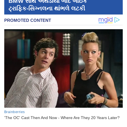
BMW સાથે અથડાયા બાદ બાઇક
ટ્રાફિક-સિગ્નલના થાંભલે લટકી