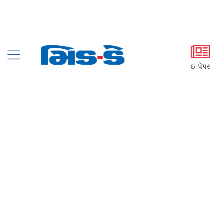
ઇ-પેપર