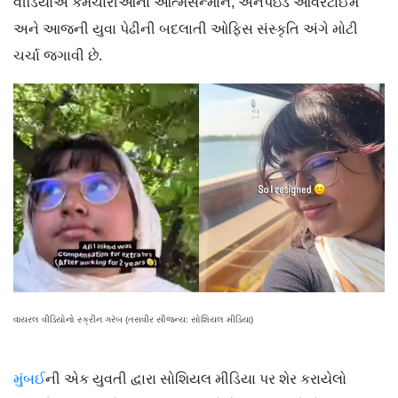
વીડિયોએ કર્મચારીઓના આત્મસન્માન, અનપેઇડ ઓવરટાઈમ
અને આજની યુવા પેઢીની બદલાતી ઓફિસ સંસ્કૃતિ અંગે મોટી
ચર્ચા જગાવી છે.
વાયરલ વીડિયોનો સ્ક્રીન ગરૅબ (તસવીર સૌજન્ય: સોશિયલ મીડિયા)
મુંબઈ
ની એક યુવતી દ્વારા સોશિયલ મીડિયા પર શેર કરાયેલો