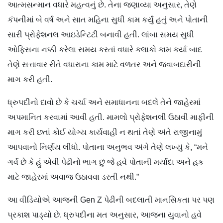
આત્મસન્માન વધારે મહત્વનું છે. તેના જણાવ્યા અનુસાર, તેણે
કંપનીમાં બે વર્ષ અને સાત મહિના સુધી કામ કર્યું હતું અને પોતાની
સારી પ્રોફેશનલ આઇડેન્ટિટી બનાવી હતી. લાંબા સમય સુધી
ઓફિસના નક્કી કરેલા સમય કરતાં વધારે કલાકો કામ કર્યા બાદ
તેણે સત્તાવાર રીતે વધારાના કામ માટે વળતર અને જવાબદારીની
માગ કરી હતી.
ધ્રુપદીનો દાવો છે કે ચર્ચા અને સમાધાનના બદલે તેને જાહેરમાં
અપમાનિત કરવામાં આવી હતી. મામલો પ્રોફેશનલી ઉઠાવી માફીની
માગ કરી છતાં કોઈ યોગ્ય કાર્યવાહી ન થતાં તેણે અંતે રાજીનામું
આપવાનો નિર્ણય લીધો. પોતાના અનુભવ અંગે તેણે લખ્યું કે, “મને
ગર્વ છે કે હું એવી પેઢીનો ભાગ છું જે હવે પોતાની મર્યાદા અને હક
માટે જાહેરમાં અવાજ ઉઠાવવા ડરતી નથી.”
આ વીડિયોએ આજની Gen Z પેઢીની બદલાતી માનસિકતા પર પણ
પ્રકાશ પાડ્યો છે. ધ્રુપદીના મત અનુસાર, આજના યુવાનો હવે