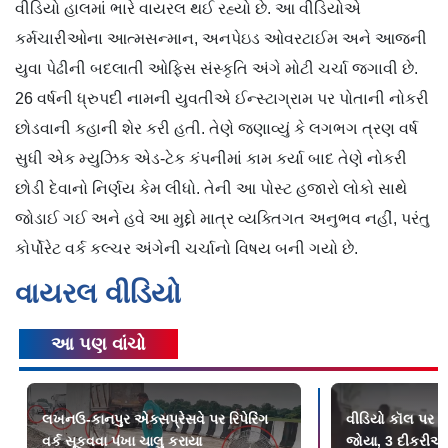
વીડિયો હાલમાં ભારે વાયરલ થઈ રહ્યો છે. આ વીડિયોએ
કર્મચારીઓના આત્મસન્માન, અનપેઇડ ઓવરટાઈમ અને આજની
યુવા પેઢીની બદલાતી ઓફિસ સંસ્કૃતિ અંગે મોટી ચર્ચા જગાવી છે.
26 વર્ષની ધ્રુપદી નામની યુવતીએ ઈન્સ્ટાગ્રામ પર પોતાની નોકરી
છોડવાની કહાની શેર કરી હતી. તેણે જણાવ્યું કે લગભગ ત્રણ વર્ષ
સુધી એક મ્યુઝિક એડ-ટેક કંપનીમાં કામ કર્યા બાદ તેણે નોકરી
છોડી દેવાનો નિર્ણય કેમ લીધો. તેની આ પોસ્ટ હજારો લોકો સાથે
જોડાઈ ગઈ અને હવે આ મુદ્દો માત્ર વ્યક્તિગત અનુભવ નહીં, પરંતુ
કોર્પોરેટ વર્ક કલ્ચર અંગેની ચર્ચાનો વિષય બની ગયો છે.
વાયરલ વીડિયો
આ પણ વાંચો
લખનઉ-કાનપુર એક્સપ્રેસવે પર રિપેરિંગ
વીડિયો કૉલ પર પિ
વર્ક સૂકવવા પંખા ચાલુ કરાયા
જોયા, 3 દીકરીઓ