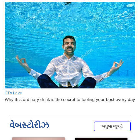
વેબસ્ટોરીઝ
બધુજ જુઓ