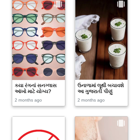
કયા રંગનાં સનગ્લાસ
ઉનાળામાં લૂથી બચાવશે
આંખો માટે યોગ્ય?
આ ગુજરાતી પીણું
2 months ago
2 months ago