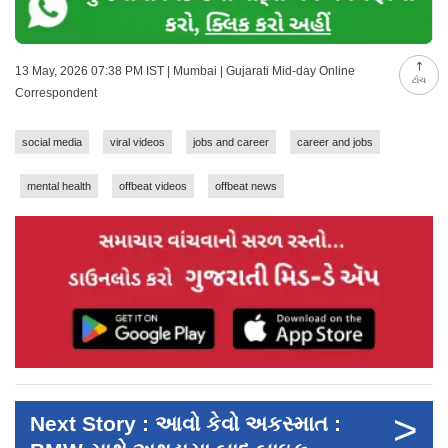
13 May, 2026 07:38 PM IST | Mumbai | Gujarati Mid-day Online
ટોચ
Correspondent
social media
viral videos
jobs and career
career and jobs
mental health
offbeat videos
offbeat news
>
Next Story : આવો કેવો અકસ્માત :