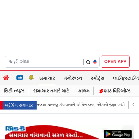
|
OPEN APP
સમાચાર
મનોરંજન
સ્પોર્ટ્સ
લાઈફસ્ટાઈલ
સિટી ન્યૂઝ
સમાચાર તમારે માટે
કૉલમ
શૉટ વિડિઓઝ
સિડન્ટ, એકનો જીવ ગયો
Gujarat News: મોરબીમાં મેજિક! કૂવાનું પાણી દરિયાનાં મો
બ્રેકિંગ સમાચાર