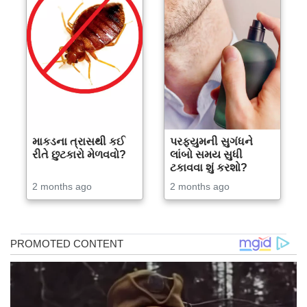
માકડના ત્રાસથી કઈ
પરફ્યુમની સુગંધને
રીતે છુટકારો મેળવવો?
લાંબો સમય સુધી
ટકાવવા શું કરશો?
2 months ago
2 months ago