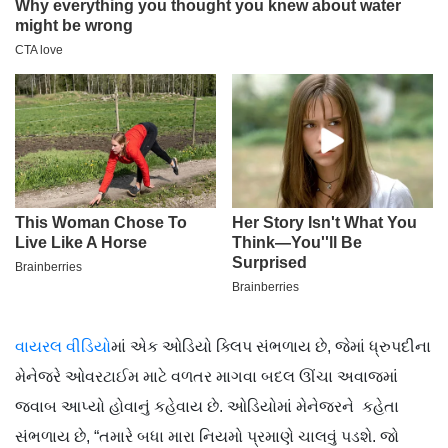
વાયરલ વીડિયો
માં એક ઓડિયો ક્લિપ સંભળાય છે, જેમાં ધ્રુપદીના
મેનેજરે ઓવરટાઈમ માટે વળતર માગવા બદલ ઊંચા અવાજમાં
જવાબ આપ્યો હોવાનું કહેવાય છે. ઓડિયોમાં મેનેજરને કહેતા
સંભળાય છે, “તમારે બધા મારા નિયમો પ્રમાણે ચાલવું પડશે. જો