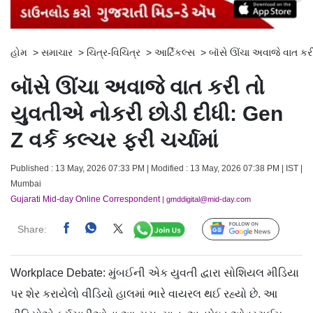
હોમ
>
સમાચાર
>
ચિત્ર-વિચિત્ર
>
આર્ટિકલ્સ
>
બૉસે ઊંચા અવાજે વાત કરી
બૉસે ઊંચા અવાજે વાત કરી તો
યુવતીએ નોકરી છોડી દીધી: Gen
Z વર્ક કલ્ચર ફરી ચર્ચામાં
Published : 13 May, 2026 07:33 PM | Modified : 13 May, 2026 07:38 PM | IST |
Mumbai
Gujarati Mid-day Online Correspondent
| gmddigital@mid-day.com
Share:
Follow Us
Workplace Debate: મુંબઈની એક યુવતી દ્વારા સોશિયલ મીડિયા
પર શેર કરાયેલો વીડિયો હાલમાં ભારે વાયરલ થઈ રહ્યો છે. આ