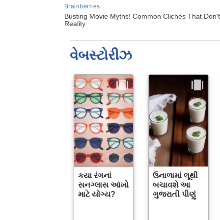
વેબસ્ટોરીઝ
કયા રંગનાં
ઉનાળામાં લૂથી
સનગ્લાસ આંખો
બચાવશે આ
માટે યોગ્ય?
ગુજરાતી પીણું