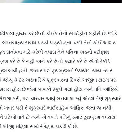
્ટિવ હાયર કરે છે તો કોઈક તેનો સ્માર્ટફોન ફંફોસે છે. જોકે
ી લગ્નબાહ્ય સંબંધ પકડી પાડ્યો હતો. વળી તેનો કોઈ આશય
ૂહલ સંતોષવા માટે કરેલી તપાસ તેને પતિના કાંડનો પર્દાફાશ
 કરે છે કે નહીં અને કરે છે તો ક્યારે કરે છે એનો રેકૉર્ડ
ૂથબ્રશ લાવી હતી. જ્યારે પણ ટૂથબ્રશનો ઉપયોગ થાય ત્યારે
ે જોયું કે દર અઠવાડિયે શુક્રવારના દિવસે અજીબ ટાઇમ પર
સમય હોય છે જેમાં બાળકો સ્કૂલે ગયાં હોય અને પતિ ઑફિસે
જ કરી, પણ વારંવાર આવું બનવા લાગ્યું એટલે તેણે શુક્રવારે
ી તો ખબર પડી કે શુક્રવારે ભાઈસાહેબ ઑફિસ જતા જ નથી.
ે બોલાવે છે અને એ વખતે પતિનું સ્માર્ટ ટૂથબ્રશ વપરાય
 બીજી મહિલા સાથે રંગેહાથ પકડી લે છે.