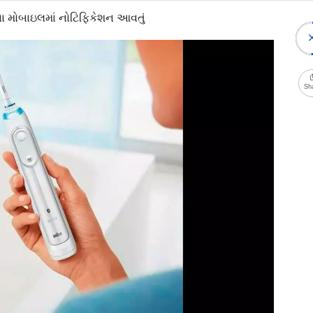
ા મોબાઇલમાં નોટિફિકેશન આવતું
Sh