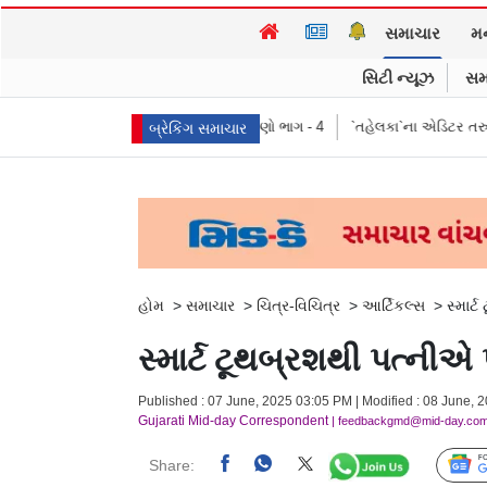
સમાચાર
મ
સિટી ન્યૂઝ
સમ
ીકો, પ્રભાવ, અને લક્ષણો ભાગ - 4
`તહેલકા`ના એડિટર તરુણ તેજપાલ દોષિત, ૨૦૧૩મા
બ્રેકિંગ સમાચાર
હોમ
>
સમાચાર
>
ચિત્ર-વિચિત્ર
>
આર્ટિકલ્સ
>
સ્માર્
સ્માર્ટ ટૂથબ્રશથી પત્નીએ 
Published : 07 June, 2025 03:05 PM | Modified : 08 June, 
Gujarati Mid-day Correspondent
| feedbackgmd@mid-day.co
Share: