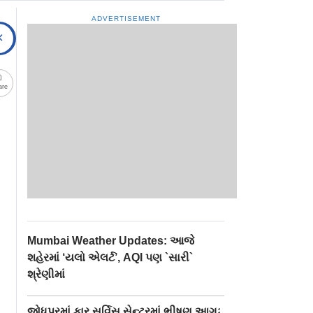
ADVERTISEMENT
are
Mumbai Weather Updates: આજે
શહેરમાં ‘યલો એલર્ટ’, AQI પણ `સારી`
શ્રેણીમાં
જોધપુરમાં કાર સર્વિસ સેન્ટરમાં ભીષણ આગઃ