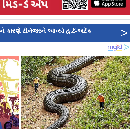
>
ે કારણે ટીનેજરને આવ્યો હાર્ટ-અટૅક