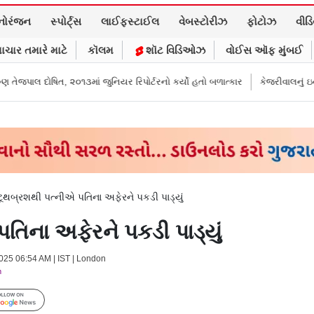
નોરંજન
સ્પોર્ટ્સ
લાઈફસ્ટાઈલ
વેબસ્ટોરીઝ
ફોટોઝ
વીડ
ાચાર તમારે માટે
કૉલમ
શૉટ વિડિઓઝ
વોઈસ ઑફ મુંબઈ
ં જુનિયર રિપોર્ટરનો કર્યો હતો બળાત્કાર
કેજરીવાલનું ઇન્સ્ટાગ્રામ એકાઉન્ટ ભાર
ટ ટૂથબ્રશથી પત્નીએ પતિના અફેરને પકડી પાડ્યું
પતિના અફેરને પકડી પાડ્યું
2025 06:54 AM | IST | London
m
Follow Us