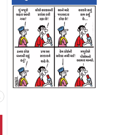
ેણાં પહેરીને
યુરોપના આ દેશમાં ઘરકામ
૧૫,૦૦૦ ફુટ ઊંચે હવ
ીની પ્રતિમા
માટે કલાક મુજબ ભાડેથી
ઊડતાં-ઊડતાં બનાવ્યું
ગોલ્ડન
પતિ મળે છે
મસ
ચ