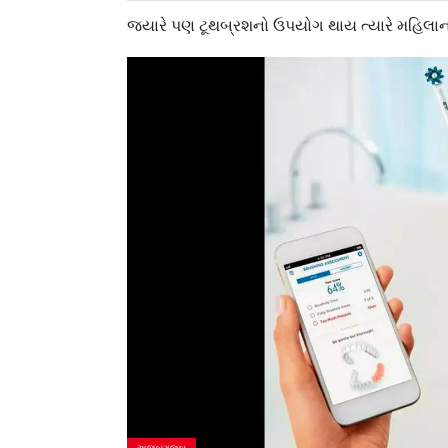
જ્યારે પણ ટૂથબ્રશનો ઉપયોગ થાય ત્યારે મહિલાન
અજબગજબ