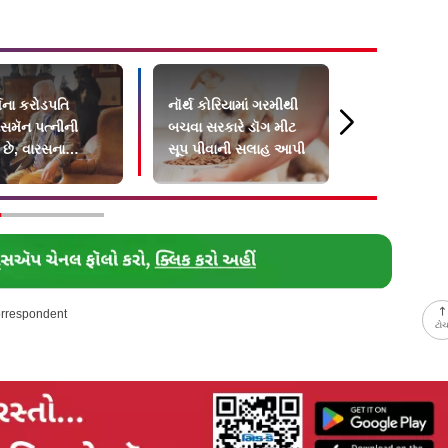
્ષના કરોડપતિ
નૉર્થ કોરિયામાં ગરમીથી
૨૦ લાખનાં ઘર
સમૅન પત્નીની
બચવા સરકારે ડૉગ મીટ
ગોલ્ડન શિવજ
 છે, વારસના
સૂપ પીવાની સલાહ આપી
સાથે ચાલતો 
ાં જીવનસાથીને
કાવડિયો ફે
..
orrespondent
ટો