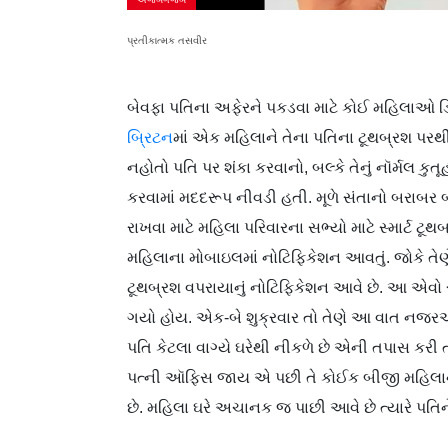
પ્રતીકાત્મક તસવીર
બેવફા પતિના અફેરને પકડવા માટે કોઈ મહિલાઓ ડિટેક
બ્રિટન
માં એક મહિલાને તેના પતિના ટૂથબ્રશ પરથ
નહોતો પતિ પર શંકા કરવાનો, બલ્કે તેનું નૉર્મલ કુત
કરવામાં મદદરૂપ નીવડી હતી. મૂળે સંતાનો બરાબર બ્રશ
રાખવા માટે મહિલા પરિવારના સભ્યો માટે સ્માર્ટ ટ
મહિલાના મોબાઇલમાં નોટિફિકેશન આવતું. જોકે તેણ
ટૂથબ્રશ વપરાયાનું નોટિફિકેશન આવે છે. આ એવો 
ગયો હોય. એક-બે શુક્રવાર તો તેણે આ વાત નજરઅંદા
પતિ કેટલા વાગ્યે ઘરેથી નીકળે છે એની તપાસ કર
પત્ની ઑફિસ જાય એ પછી તે કોઈક બીજી મહિલાને ઘર
છે. મહિલા ઘરે અચાનક જ પાછી આવે છે ત્યારે પતિને