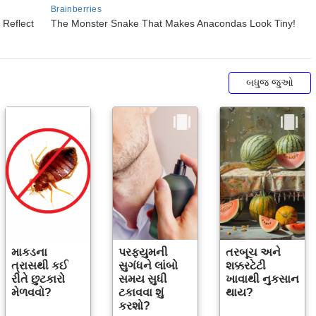
બધુજ જુઓ
માકડના
પરફ્યુમની
તરબૂચ અને
ત્રાસથી કઈ
સુગંધને લાંબો
શક્કરટેટી
રીતે છુટકારો
સમય સુધી
ખાવાથી નુકસાન
મેળવવો?
ટકાવવા શું
થાય?
કરશો?