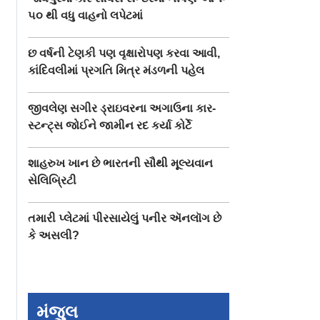
૫૦ થી વધુ વાહનો લપેટમાં
છ વર્ષની ટેણકી પણ વૃક્ષારોપણ કરવા આવી,
કાંદિવલીમાં પ્રગતિ મિત્ર મંડળની પહેલ
જીવલેણ સગીર ડ્રાઇવરના અગાઉના કાર-
સ્ટન્ટ‍્સ જોઈને જામીન રદ કર્યા કોર્ટે
શાહરુખ ખાન છે ભારતની સૌથી મૂલ્યવાન
સેલિબ્રિટી
તમારી પ્લેટમાં પીરસાયેલું પનીર ઍનલૉગ છે
કે અસલી?
મંજુલ