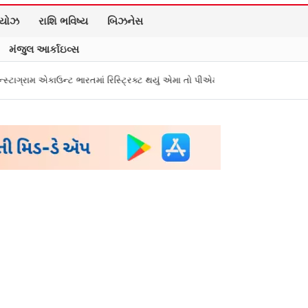
િયોઝ
રાશિ ભવિષ્ય
બિઝનેસ
મંજુલ આર્કાઇવ્સ
તમાં રિસ્ટ્રિક્ટ થયું એમા તો પીએમ મોદીને સંભળાવ્યું
Zepto, BookMyShow, ઇન્ડ