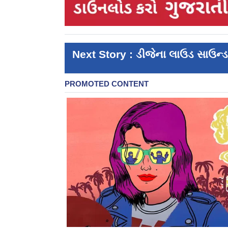
Next Story : ડીજેના લાઉડ સાઉન્ડન