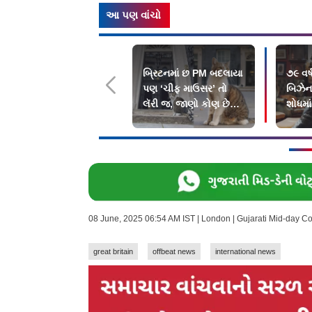
આ પણ વાંચો
બ્રિટનમાં છ PM બદલાયા
૭૯ વર
પણ ‘ચીફ માઉસર’ તો
બિઝેન
લૅરી જ, જાણો કોણ છે
શોધમાં
આ બિલાડો જેણે...
બદલામ
મળશે.
08 June, 2025 06:54 AM IST | London | Gujarati Mid-day C
great britain
offbeat news
international news