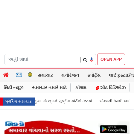
|
OPEN APP
સમાચાર
મનોરંજન
સ્પોર્ટ્સ
લાઈફસ્ટાઈલ
સિટી ન્યૂઝ
સમાચાર તમારે માટે
કૉલમ
શૉટ વિડિઓઝ
ર્ટનો ઝટકો
બૉમ્બની ધમકી બાદ મુંબઈમાં હાઈ ઍલર્ટ: શહેરની સુરક્ષા વધારી તપ
બ્રેકિંગ સમાચાર