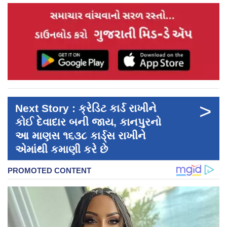
>
Next Story : ક્રેડિટ કાર્ડ રાખીને
કોઈ દેવાદાર બની જાય, કાનપુરનો
આ માણસ ૧૬૩૮ કાર્ડ્‍સ રાખીને
એમાંથી કમાણી કરે છે