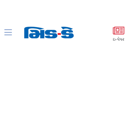
ઇ-પેપર