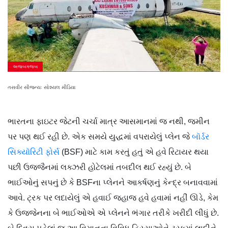
અજબગજબ
તસવીર સૌજન્યઃ સોશ્યલ મીડિયા
ભારતના ફાઇટર જેટની ચર્ચા માત્ર આસમાનમાં જ નથી, જમીન
પર પણ થઈ રહી છે. એક સમયે યુદ્ધમાં વપરાયેલું પ્લેન જે
બૉર્ડર
સિક્યૉરિટી ફોર્સ
(BSF) માટે કામ કરતું હતું એ હવે રિટાયર થયા
પછી ઉજ્જૈનમાં લક્ઝરી હોટેલમાં તબદીલ થઈ રહ્યું છે. બે
ભાઈઓનું સપનું છે કે BSFના પ્લેનને આકર્ષણનું કેન્દ્ર બનાવવામાં
આવે. ટ્રક પર લદાયેલું એ હવાઈ જહાજ હવે હવામાં નહીં ઊડે, કેમ
કે ઉજ્જેનના બે ભાઈઓએ એ પ્લેનને ભંગાર તરીકે ખરીદી લીધું છે.