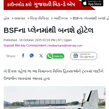
હોમ
>
સમાચાર
>
ચિત્ર-વિચિત્ર
>
આર્ટિકલ્સ
>
BSFના પ્લેનમાંથી બનશે હ
BSFના પ્લેનમાંથી બનશે હોટેલ
Published : 18 October, 2025 02:03 PM | IST | Ujjain
Gujarati Mid-day Correspondent
| feedbackgmd@mid-day.com
Share:
Follow Us
બે દિવસ પહેલાં જ આ વિમાનના વિવિધ હિસ્સાઓને ટ્રકમાં લાદીને
ઉજ્જૈન લાવવામાં આવ્યા હતા