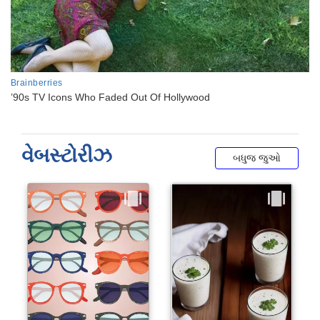
વેબસ્ટોરીઝ
બધુજ જુઓ