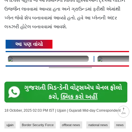
બે દિવસ પહેલાં જ આ વિમાનના વિવિધ હિસ્સાઓને ટ્રકમાં લાદીને
ઉજ્જૈન લાવવામાં આવ્યા હતા અને ગ્રાઉન્ડમાં ફરીથી એમાંથી
પ્લેન જેવો શેપ બનાવવામાં આવ્યો હતો. હવે આ પ્લેનની અંદર
લક્ઝરી હોટેલ બનાવવામાં આવશે.
આ પણ વાંચો
undefined
undefined
18 October, 2025 02:03 PM IST | Ujjain | Gujarati Mid-day Correspondent
ટોચ
ujjain
Border Security Force
offbeat news
national news
news