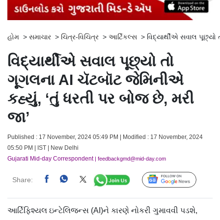
હોમ
>
સમાચાર
>
ચિત્ર-વિચિત્ર
>
આર્ટિકલ્સ
>
વિદ્યાર્થીએ સવાલ પૂછ્યો 
વિદ્યાર્થીએ સવાલ પૂછ્યો તો
ગૂગલના AI ચૅટબૉટ જેમિનીએ
કહ્યું, ‘તું ધરતી પર બોજ છે, મરી
જા’
Published : 17 November, 2024 05:49 PM | Modified : 17 November, 2024
05:50 PM | IST | New Delhi
Gujarati Mid-day Correspondent
| feedbackgmd@mid-day.com
Share:
Follow Us
આર્ટિફિશ્યલ ઇન્ટેલિજન્સ (AI)ને કારણે નોકરી ગુમાવવી પડશે,