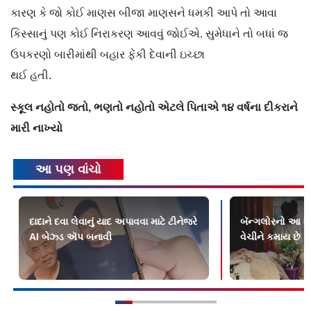
કારણ કે જો કોઈ માણસ બીજા માણસને ધમકી આપે તો આવા
કિસ્સાનું પણ કોઈ નિરાકરણ આવવું જોઈએ. સુમેધાને તો બધાં જ
ઉપકરણો બારીમાંથી બહાર ફેંકી દેવાની ઇચ્છા
થઈ હતી.
સ્કૂલ નહોતો જતો, ભણતો નહોતો એટલે પિતાએ ૧૪ વર્ષના દીકરાને
મારી નાખ્યો
આ પણ વાંચો
દાદાને દવા લેવાનું યાદ અપાવવા માટે ટીનેજરે
બૅન્ગલોરનો આ શા
AI બેઝ્ડ ઍપ બનાવી
વેચીને કમાય છે 