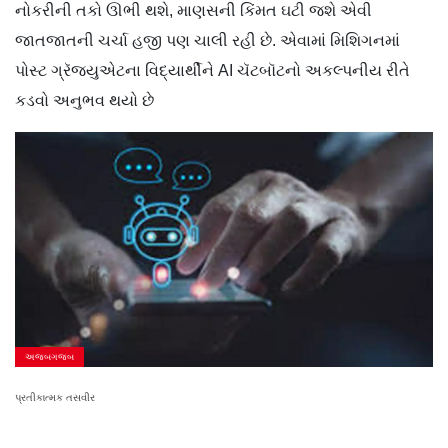
નોકરીની તકો ઊભી થશે, માણસની કિંમત ઘટી જશે એવી
જાતજાતની ચર્ચા હજી પણ ચાલી રહી છે. એવામાં મિશિગનમાં
પોસ્ટ ગ્રૅજ્યુએટના વિદ્યાર્થીને AI ચૅટબૉટનો અકલ્પનીય રીતે
કડવો અનુભવ થયો છે
અજબગજબ
પ્રતીકાત્મક તસવીર