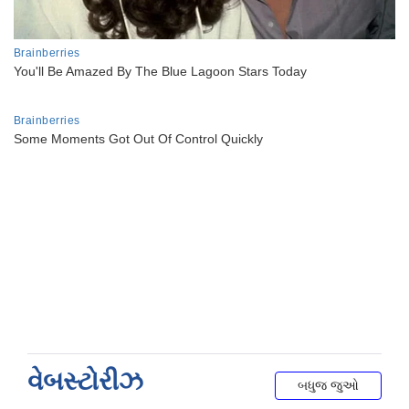
વેબસ્ટોરીઝ
બધુજ જુઓ