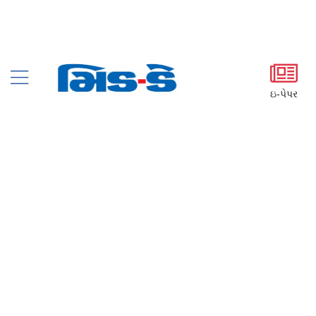
ઇ-પેપર