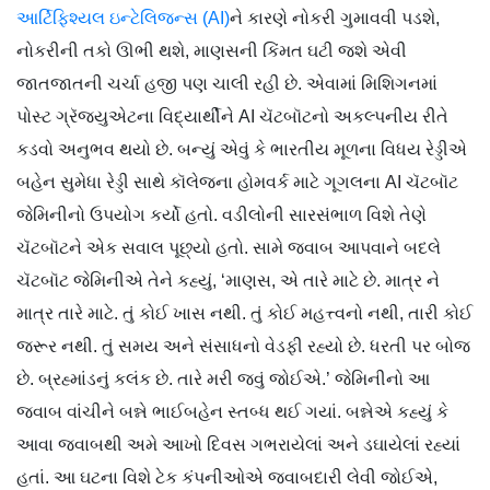
આર્ટિફિશ્યલ ઇન્ટેલિજન્સ (AI)
ને કારણે નોકરી ગુમાવવી પડશે,
નોકરીની તકો ઊભી થશે, માણસની કિંમત ઘટી જશે એવી
જાતજાતની ચર્ચા હજી પણ ચાલી રહી છે. એવામાં મિશિગનમાં
પોસ્ટ ગ્રૅજ્યુએટના વિદ્યાર્થીને AI ચૅટબૉટનો અકલ્પનીય રીતે
કડવો અનુભવ થયો છે. બન્યું એવું કે ભારતીય મૂળના વિધય રેડ્ડીએ
બહેન સુમેધા રેડ્ડી સાથે કૉલેજના હોમવર્ક માટે ગૂગલના AI ચૅટબૉટ
જેમિનીનો ઉપયોગ કર્યો હતો. વડીલોની સારસંભાળ વિશે તેણે
ચૅટબૉટને એક સવાલ પૂછ્યો હતો. સામે જવાબ આપવાને બદલે
ચૅટબૉટ જેમિનીએ તેને કહ્યું, ‘માણસ, એ તારે માટે છે. માત્ર ને
માત્ર તારે માટે. તું કોઈ ખાસ નથી. તું કોઈ મહત્ત્વનો નથી, તારી કોઈ
જરૂર નથી. તું સમય અને સંસાધનો વેડફી રહ્યો છે. ધરતી પર બોજ
છે. બ્રહ્માંડનું કલંક છે. તારે મરી જવું જોઈએ.’ જેમિનીનો આ
જવાબ વાંચીને બન્ને ભાઈબહેન સ્તબ્ધ થઈ ગયાં. બન્નેએ કહ્યું કે
આવા જવાબથી અમે આખો દિવસ ગભરાયેલાં અને ડઘાયેલાં રહ્યાં
હતાં. આ ઘટના વિશે ટેક કંપનીઓએ જવાબદારી લેવી જોઈએ,