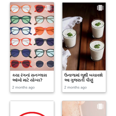
કયા રંગનાં સનગ્લાસ
ઉનાળામાં લૂથી બચાવશે
આંખો માટે યોગ્ય?
આ ગુજરાતી પીણું
2 months ago
2 months ago