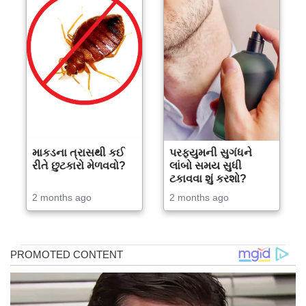
માકડના ત્રાસથી કઈ
પરફ્યુમની સુગંધને
રીતે છુટકારો મેળવવો?
લાંબો સમય સુધી
ટકાવવા શું કરશો?
2 months ago
2 months ago