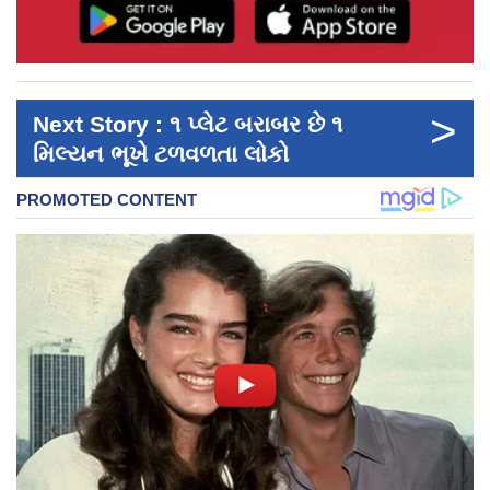
>
Next Story : ૧ પ્લેટ બરાબર છે ૧
મિલ્યન ભૂખે ટળવળતા લોકો