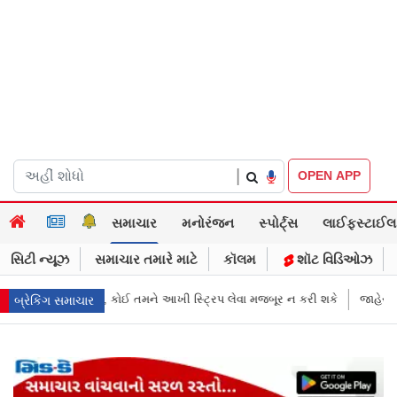
|
OPEN APP
સમાચાર
મનોરંજન
સ્પોર્ટ્સ
લાઈફસ્ટાઈલ
સિટી ન્યૂઝ
સમાચાર તમારે માટે
કૉલમ
શૉટ વિડિઓઝ
રિપ લેવા મજબૂર ન કરી શકે
જાહેરખબરોથી લોકોને મિસગાઇડ કરનારી સેલિબ્રિ
બ્રેકિંગ સમાચાર