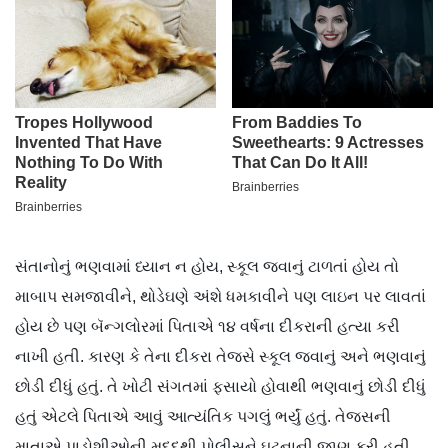
સંતાનોનું ભણવામાં ધ્યાન ન હોય, સ્કૂલ જવાનું ટાળતાં હોય તો
માબાપ સમજાવીને, થોડેઘણે અંશે ધમકાવીને પણ લાઇન પર લાવતાં
હોય છે પણ બૅન્ગલોરમાં પિતાએ ૧૪ વર્ષના દીકરાની હત્યા કરી
નાખી હતી. કારણ કે તેના દીકરા તેજસે સ્કૂલ જવાનું અને ભણવાનું
છોડી દીધું હતું. તે ખોટી સંગતમાં ફસાયો હોવાથી ભણવાનું છોડી દીધું
હતું એટલે પિતાએ આવું આત્યંતિક પગલું ભર્યું હતું. તેજસની
માતાએ પાડોશીઓની મદદથી પોલીસને ઘટનાની જાણ કરી હતી.