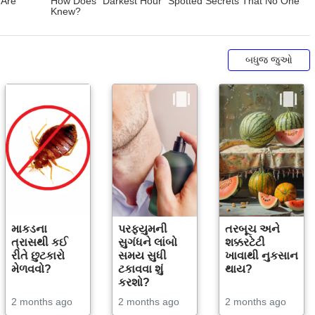
બધુજ જુઓ
માકડના
પરફ્યુમની
તરબૂચ અને
ત્રાસથી કઈ
સુગંધને લાંબો
શક્કરટેટી
રીતે છુટકારો
સમય સુધી
ખાવાથી નુકસાન
મેળવવો?
ટકાવવા શું
થાય?
કરશો?
2 months ago
2 months ago
2 months ago