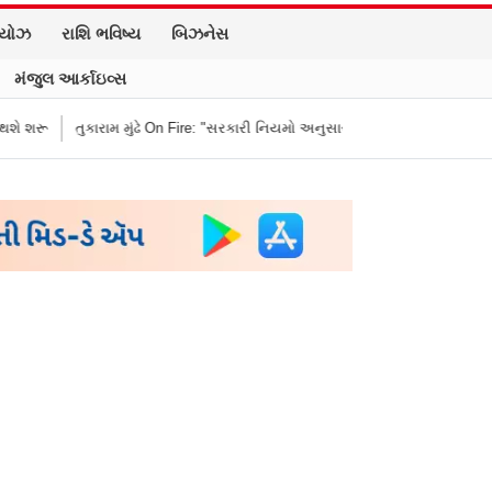
િયોઝ
રાશિ ભવિષ્ય
બિઝનેસ
મંજુલ આર્કાઇવ્સ
 મુંઢે On Fire: "સરકારી નિયમો અનુસાર કામ નથી કરવું તો રાજીનામું આપી દો"
વી