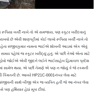
 રૂપિયા ખર્ચી નાખે તો એ સમજાય, પણ સ્કૂટર ખરીદવાનું
ખવો છે એવી શાણપટ્ટીમાં કોઈ લાખો રૂપિયા ખર્ચી નાખે તો
ં રહેતા સંજીવકુમાર નામના ભાઈએ શોખની આડમાં એક એવું
ડા સમય પહેલાં જ સ્કૂટર ખરીદ્યું હતું. એ પછી તેઓ એના માટે
 હોવો જોઈએ એવી જીદને લઈને ભાઈસાહેબ હિમાચલ પ્રદેશ
રાજીમાં સામેલ થયા. એ પછી તેમણે એ પણ ન જોયું કે જે રકમની
ણી કિંમતની છે. આખરે HP21C-0001નંબર લેવા માટે
. સંજીવની સાથે બીજી એક જ વ્યક્તિ હતી જે આ નંબર લેવા
ે પણ હથિયાર હેઠાં મૂકા દીધાં.