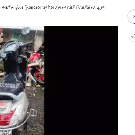
હેબ હિમાચલ પ્રદેશ ટ્રાન્સપોર્ટ ડિપાર્ટમેન્ટ દ્વારા
Sh