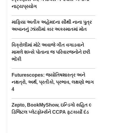
નાટ્યપ્રયોગ
માફિયા અતીક અહેમદના સૌથી નાના પુત્ર
અબાનનું ઝાંસીમાં કાર અકસ્માતમાં મોત
વિક્રોલીમાં મોટે અવાજે ગીત વગાડવાને
મામલે શખ્સે પોતાના જ પરિવારજનોને છરી
ભોંકી
Futurescopes: જ્યોતિષશાસ્ત્ર અને
નક્ષત્રો, અર્થ, પ્રતીકો, પ્રભાવ, લક્ષણો ભાગ
4
Zepto, BookMyShow, ઇન્ડિગો સહિત ૯
ડિજિટલ પ્લેટફોર્મ્સને CCPA ફટકાર્યો દંડ