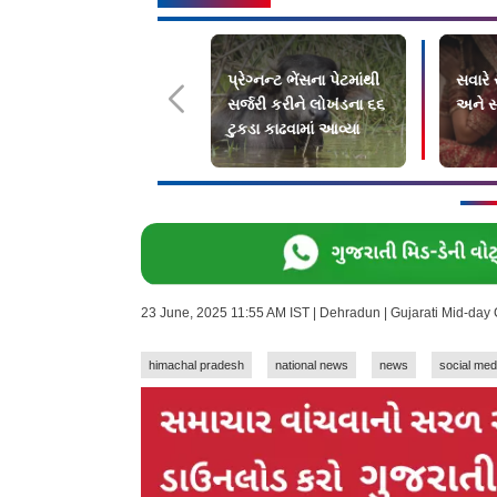
પ્રેગ્નન્ટ ભેંસના પેટમાંથી
સવારે ર
સર્જરી કરીને લોખંડના ૬૬
અને સા
ટુકડા કાઢવામાં આવ્યા
23 June, 2025 11:55 AM IST | Dehradun | Gujarati Mid-day
himachal pradesh
national news
news
social med