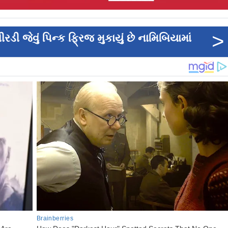
>
ડી જેવું પિન્ક ફ્રિજ મુકાયું છે નામિબિયામાં