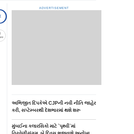
ADVERTISEMENT
are
અભિજીત દિપકેએ CJPની નવી નીતિ જાહેર
કરી, સપ્ટેમ્બરથી દેશભારમાં થશે શરૂ
મુંબઈના કલારસિકો માટે `પૃથ્વી`માં
ત્રિવેણીસંગમ, બે દિવસ ભજવાશે અનોખા