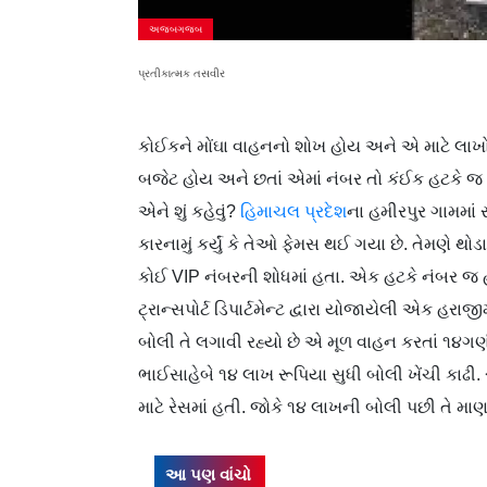
અજબગજબ
પ્રતીકાત્મક તસવીર
કોઈકને મોંઘા વાહનનો શોખ હોય અને એ માટે લાખો
બજેટ હોય અને છતાં એમાં નંબર તો કંઈક હટકે જ રા
એને શું કહેવું?
હિમાચલ પ્રદેશ
ના હમીરપુર ગામમા
કારનામું કર્યું કે તેઓ ફેમસ થઈ ગયા છે. તેમણે થો
કોઈ VIP નંબરની શોધમાં હતા. એક હટકે નંબર જ
ટ્રાન્સપોર્ટ ડિપાર્ટમેન્ટ દ્વારા યોજાયેલી એક હ
બોલી તે લગાવી રહ્યો છે એ મૂળ વાહન કરતાં ૧૪ગ
ભાઈસાહેબે ૧૪ લાખ રૂપિયા સુધી બોલી ખેંચી કાઢી
માટે રેસમાં હતી. જોકે ૧૪ લાખની બોલી પછી તે માણસ
આ પણ વાંચો