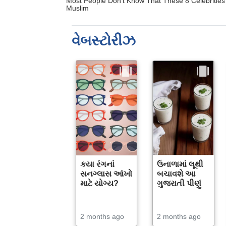
વેબસ્ટોરીઝ
કયા રંગનાં
ઉનાળામાં લૂથી
સનગ્લાસ આંખો
બચાવશે આ
માટે યોગ્ય?
ગુજરાતી પીણું
2 months ago
2 months ago