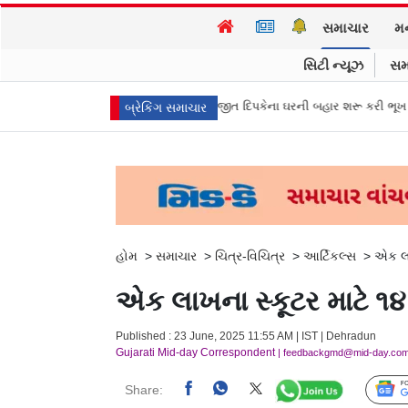
સમાચાર
મ
સિટી ન્યૂઝ
સમ
ી જોઈતા”: CJPના અભિજીત દિપકેના ઘરની બહાર શરૂ કરી ભૂખ હડતાળ
અભિજીત 
બ્રેકિંગ સમાચાર
હોમ
>
સમાચાર
>
ચિત્ર-વિચિત્ર
>
આર્ટિકલ્સ
>
એક લા
એક લાખના સ્કૂટર માટે ૧૪
Published : 23 June, 2025 11:55 AM | IST | Dehradun
Gujarati Mid-day Correspondent
| feedbackgmd@mid-day.co
Share: