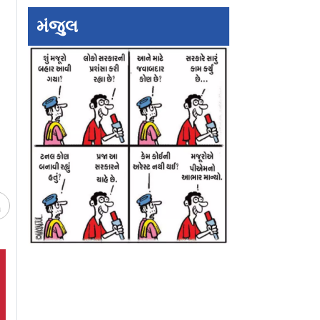
મંજુલ
માં ગરમીથી
૨૦ લાખનાં ઘરેણાં પહેરીને
જોધપુરવાસીઓ પાં
ે ડૉગ મીટ
ગોલ્ડન શિવજીની પ્રતિમા
કલાકમાં ૬૩,૦૦૦
 સલાહ આપી
સાથે ચાલતો ગોલ્ડન
મિર્ચીવડા ઝાપટી ગ
કાવડિયો ફેમસ
ચ