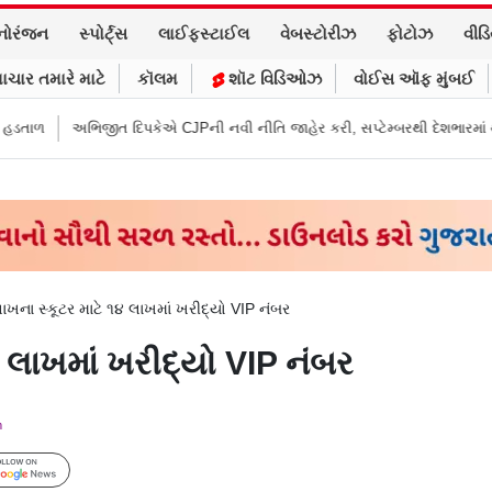
નોરંજન
સ્પોર્ટ્સ
લાઈફસ્ટાઈલ
વેબસ્ટોરીઝ
ફોટોઝ
વીડ
ાચાર તમારે માટે
કૉલમ
શૉટ વિડિઓઝ
વોઈસ ઑફ મુંબઈ
દિપકેએ CJPની નવી નીતિ જાહેર કરી, સપ્ટેમ્બરથી દેશભારમાં થશે શરૂ
તુકારામ
ખના સ્કૂટર માટે ૧૪ લાખમાં ખરીદ્યો VIP નંબર
 લાખમાં ખરીદ્યો VIP નંબર
m
Follow Us