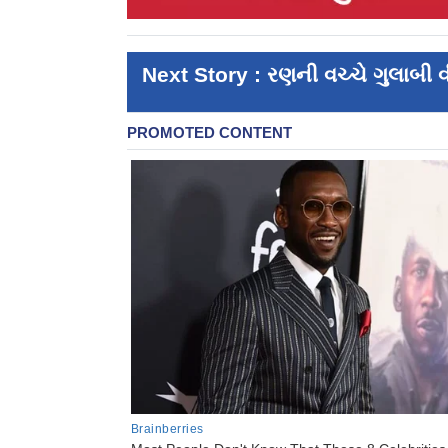
Next Story : રણની વચ્ચે ગુલાબી વીર