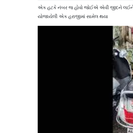
એક હટકે નંબર જ હોવો જોઈએ એવી જીદને લઈને ભાઈસા
યોજાયેલી એક હરાજીમાં સામેલ થયા