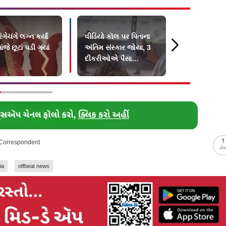
ંગેચંગે લગ્ન કર્યાં
વીડિયો કૉલ પર પિતાના
નૉર્થ કોરિયા
ંજે છૂટાં પડી ગયાં
અંતિમ સંસ્કાર જોયા, 3
બચવા સરકાર
દીકરીઓએ પૈસા
સૂપ પીવાની
મોકલાવ્યા પણ હાજરી ન
આપી
 Correspondent
ટો
ia
offbeat news