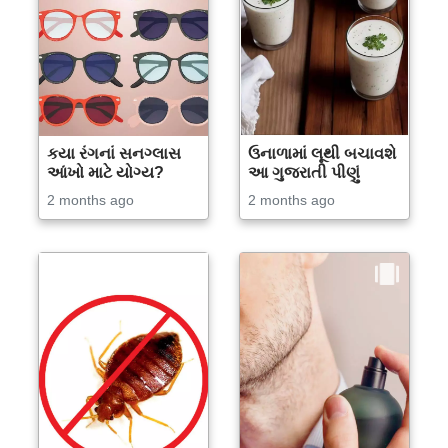
કયા રંગનાં સનગ્લાસ
ઉનાળામાં લૂથી બચાવશે
આંખો માટે યોગ્ય?
આ ગુજરાતી પીણું
2 months ago
2 months ago