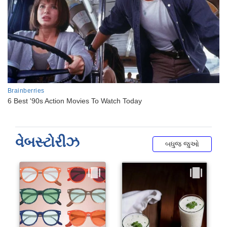
વેબસ્ટોરીઝ
બધુજ જુઓ