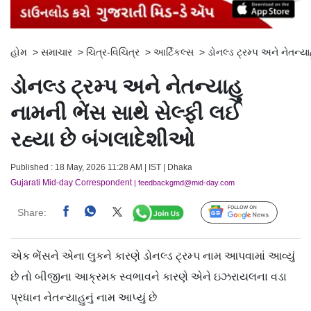
હોમ
>
સમાચાર
>
ચિત્ર-વિચિત્ર
>
આર્ટિકલ્સ
>
ડોનલ્ડ ટ્રમ્પ અને નેતન્ય
ડોનલ્ડ ટ્રમ્પ અને નેતન્યાહુ
નામની ભેંસ સાથે સેલ્ફી લઈ
રહ્યા છે બંગલાદેશીઓ
Published : 18 May, 2026 11:28 AM | IST | Dhaka
Gujarati Mid-day Correspondent
| feedbackgmd@mid-day.com
Share:
Follow Us
એક ભેંસને એના લુકને કારણે ડોનલ્ડ ટ્રમ્પ નામ આપવામાં આવ્યું
છે તો બીજીના આક્રમક સ્વભાવને કારણે એને ઇઝરાયલના વડા
પ્રધાન નેતન્યાહુનું નામ આપ્યું છે