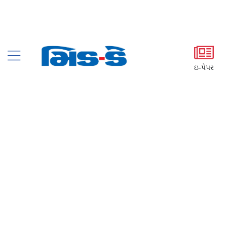
ઇ-પેપર