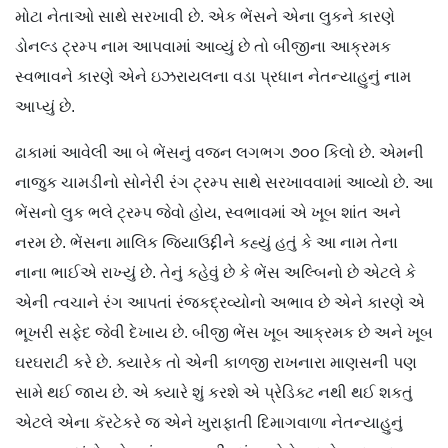
મોટા નેતાઓ સાથે સરખાવી છે. એક ભેંસને એના લુકને કારણે
ડોનલ્ડ ટ્રમ્પ નામ આપવામાં આવ્યું છે તો બીજીના આક્રમક
સ્વભાવને કારણે એને ઇઝરાયલના વડા પ્રધાન નેતન્યાહુનું નામ
આપ્યું છે.
ઢાકામાં આવેલી આ બે ભેંસનું વજન લગભગ ૭૦૦ કિલો છે. એમની
નાજુક ચામડીનો સોનેરી રંગ ટ્રમ્પ સાથે સરખાવવામાં આવ્યો છે. આ
ભેંસનો લુક ભલે ટ્રમ્પ જેવો હોય, સ્વભાવમાં એ ખૂબ શાંત અને
નરમ છે. ભેંસના માલિક જિયાઉદ્દીને કહ્યું હતું કે આ નામ તેના
નાના ભાઈએ રાખ્યું છે. તેનું કહેવું છે કે ભેંસ અલ્બિનો છે એટલે કે
એની ત્વચાને રંગ આપતાં રંજકદ્રવ્યોનો અભાવ છે એને કારણે એ
ભૂખરી સફેદ જેવી દેખાય છે. બીજી ભેંસ ખૂબ આક્રમક છે અને ખૂબ
ઘરઘરાટી કરે છે. ક્યારેક તો એની કાળજી રાખનારા માણસની પણ
સામે થઈ જાય છે. એ ક્યારે શું કરશે એ પ્રેડિક્ટ નથી થઈ શકતું
એટલે એના કૅરટેકરે જ એને ખુરાફાતી દિમાગવાળા નેતન્યાહુનું