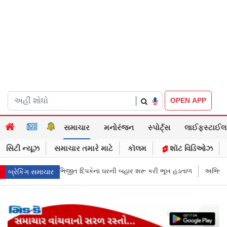
|
OPEN APP
સમાચાર
મનોરંજન
સ્પોર્ટ્સ
લાઈફસ્ટાઈલ
સિટી ન્યૂઝ
સમાચાર તમારે માટે
કૉલમ
શૉટ વિડિઓઝ
બહાર શરૂ કરી ભૂખ હડતાળ
અભિજીત દિપકેએ CJPની નવી નીતિ જાહેર કરી, સપ્ટે
બ્રેકિંગ સમાચાર