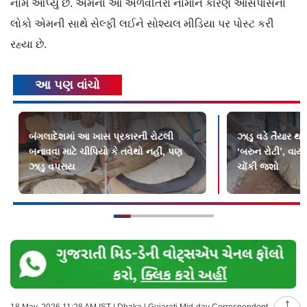
નામ આપ્યું છે. એમનાં આ અળવીતરાં નામોને કારણે આસપાસના
લોકો એમની સાથે સેલ્ફી લઈને સોશ્યલ મીડિયા પર પોસ્ટ કરી
રહ્યા છે.
આ પણ વાંચો
બંગલાદેશમાં આ ખાસ પ્રકારની રોટલી
ઝાડુ વડે તૈયાર 
બનાવવા માટે ચીપિયો કે તવેથો નહીં, પણ
‘બરુન રોટી’, વા
ઝાડુ વપરાય
ચોંકી જશો