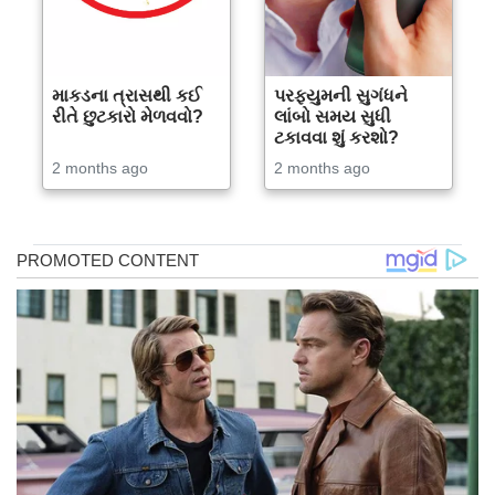
માકડના ત્રાસથી કઈ
પરફ્યુમની સુગંધને
રીતે છુટકારો મેળવવો?
લાંબો સમય સુધી
ટકાવવા શું કરશો?
2 months ago
2 months ago