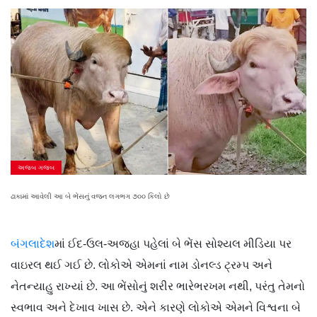
અજબ ગજબ
ઢાકામાં આવેલી આ બે ભેંસનું વજન લગભગ ૭૦૦ કિલો છે
બંગલાદેશ
માં ઈદ-ઉલ-અજહા પહેલાં બે ભેંસ સોશ્યલ મીડિયા પર
વાઇરલ થઈ ગઈ છે. લોકોએ એમનાં નામ ડોનલ્ડ ટ્રમ્પ અને
નેતન્યાહુ રાખ્યાં છે. આ ભેંસોનું શરીર ભારેભરખમ નથી, પરંતુ તેમનો
સ્વભાવ અને દેખાવ ખાસ છે. એને કારણે લોકોએ એમને વિશ્વના બે