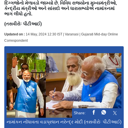
દિગ્ગજોનો મેળાવડો જામ્યો છે. વિવિધ રાજ્યોના મુખ્યમંત્રીઓ,
કેન્દ્રીય મંત્રીઓ અને સાંસદો અને ધારાસભ્યોએ નામાંકનમાં
ભાગ લીધો હતો.
(તસવીરોઃ પીટીઆઈ)
Updated on :
14 May, 2024 12:30 IST | Varanasi | Gujarati Mid-day Online
Correspondent
Share:
નામાંકન નોંધાવતા વડાપ્રધાન નરેન્દ્ર મોદી (તસવીરોઃ પીટીઆઈ)