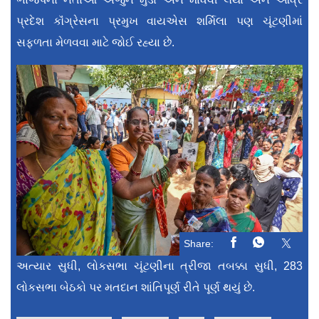
પ્રદેશ કૉંગ્રેસના પ્રમુખ વાયએસ શર્મિલા પણ ચૂંટણીમાં
સફળતા મેળવવા માટે જોઈ રહ્યા છે.
Share:
અત્યાર સુધી, લોકસભા ચૂંટણીના ત્રીજા તબક્કા સુધી, 283
લોકસભા બેઠકો પર મતદાન શાંતિપૂર્ણ રીતે પૂર્ણ થયું છે.