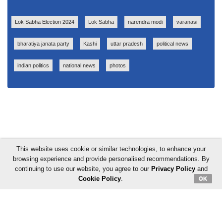
Lok Sabha Election 2024
Lok Sabha
narendra modi
varanasi
bharatiya janata party
Kashi
uttar pradesh
political news
indian politics
national news
photos
This website uses cookie or similar technologies, to enhance your
browsing experience and provide personalised recommendations. By
continuing to use our website, you agree to our
Privacy Policy
and
Cookie Policy
.
OK