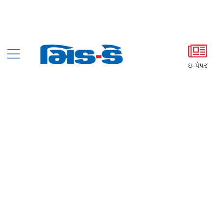
ઇ-પેપર