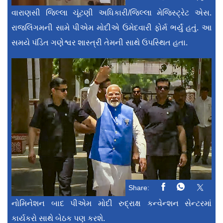
વારાણસી જિલ્લા ચૂંટણી અધિકારી/જિલ્લા મેજિસ્ટ્રેટ એસ.
રાજલિંગમની સામે પીએમ મોદીએ ઉમેદવારી ફોર્મ ભર્યું હતું. આ
સમયે પંડિત ગણેશ્વર શાસ્ત્રી તેમની સાથે ઉપસ્થિત હતા.
Share:
નોમિનેશન બાદ પીએમ મોદી રુદ્રાક્ષ કન્વેન્શન સેન્ટરમાં
કાર્યકરો સાથે બેઠક પણ કરશે.