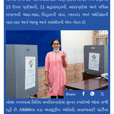
13 ઉત્તર પ્રદેશની, 11 મહારાષ્ટ્રની, મધ્યપ્રદેશ અને પશ્ચિમ
બંગાળની આઠ-આઠ, બિહારની પાંચ, ઝારખંડ અને ઓડિશાની
ચાર-ચાર અને જમ્મુ અને કાશ્મીરની એક બેઠક છે.
Share:
ચોથા તબક્કામાં વિવિધ મતવિસ્તારોમાં મુખ્ય સ્પર્ધાઓ જોવા મળી
રહી છે. AIMIMના વડા અસદુદ્દીન ઓવૈસી, સમાજવાદી પાર્ટીના