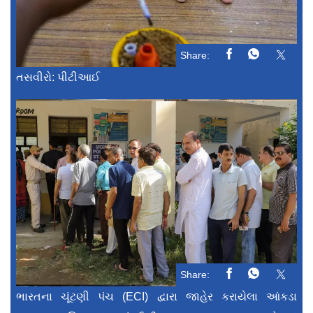
Share:
તસવીરો: પીટીઆઈ
Share:
ભારતના ચૂંટણી પંચ (ECI) દ્વારા જાહેર કરાયેલા આંકડા