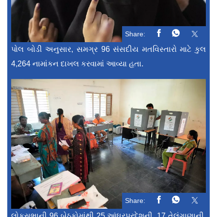
Share:
પોલ બોડી અનુસાર, સમગ્ર 96 સંસદીય મતવિસ્તારો માટે કુલ
4,264 નામાંકન દાખલ કરવામાં આવ્યા હતા.
Share:
લોકસભાની 96 બેઠકોમાંથી 25 આંધ્રપ્રદેશની, 17 તેલંગાણાની,