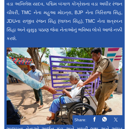
વડા અખિલેશ યાદવ, પશ્ચિમ બંગાળ કોંગ્રેસના વડા અધીર રંજન
ચૌધરી, TMC નેતા મહુઆ મોઇત્રા, BJP નેતા ગિરિરાજ સિંહ,
JDUના રાજીવ રંજન સિંહ (લાલન સિંહ), TMC નેતા શત્રુઘ્ન
સિંહા અને યુસુફ પઠાણ જેવા નેતાઓનું ભવિષ્ય લોકો આજે નક્કી
કરશે.
Share:
ભાજપના નેતાઓ અર્જુન મુંડા અને માધવી લથા અને આંધ્ર