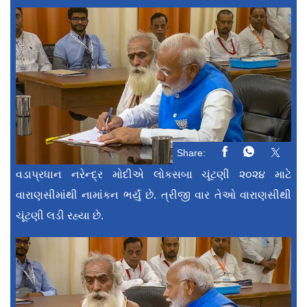
Share:
વડાપ્રધાન નરેન્દ્ર મોદીએ લોકસબા ચૂંટણી ૨૦૨૪ માટે
વારાણસીમાંથી નામાંકન ભર્યું છે. ત્રીજી વાર તેઓ વારાણસીથી
ચૂંટણી લડી રહ્યા છે.