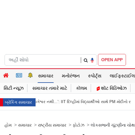
|
OPEN APP
સમાચાર
મનોરંજન
સ્પોર્ટ્સ
લાઈફસ્ટાઈલ
સિટી ન્યૂઝ
સમાચાર તમારે માટે
કૉલમ
શૉટ વિડિઓઝ
ેશ્વર નથી...’: IIT દિલ્હીમાં વિદ્યાર્થીઓ સાથે PM મોદીનો રમુજી સંવાદ
થાણે: શાળાના
બ્રેકિંગ સમાચાર
>
>
>
>
હોમ
સમાચાર
રાષ્ટ્રીય સમાચાર
ફોટોઝ
લોકસભાની ચૂંટણીના ચોથ