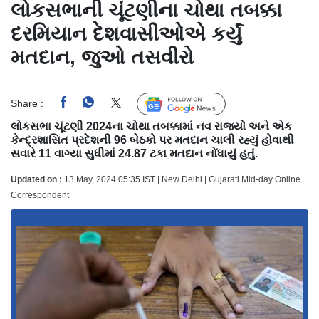
લોકસભાની ચૂંટણીના ચોથા તબક્કા
દરમિયાન દેશવાસીઓએ કર્યું
મતદાન, જુઓ તસવીરો
Share :
Follow Us
લોકસભા ચૂંટણી 2024ના ચોથા તબક્કામાં નવ રાજ્યો અને એક
કેન્દ્રશાસિત પ્રદેશની 96 બેઠકો પર મતદાન ચાલી રહ્યું હોવાથી
સવારે 11 વાગ્યા સુધીમાં 24.87 ટકા મતદાન નોંધાયું હતું.
Updated on :
13 May, 2024 05:35 IST | New Delhi | Gujarati Mid-day Online
Correspondent