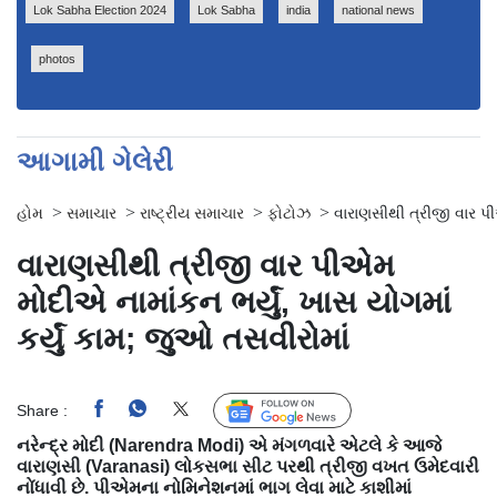
Lok Sabha Election 2024
Lok Sabha
india
national news
photos
આગામી ગેલેરી
>
>
>
>
હોમ
સમાચાર
રાષ્ટ્રીય સમાચાર
ફોટોઝ
વારાણસીથી ત્રીજી વાર પીએ
વારાણસીથી ત્રીજી વાર પીએમ
મોદીએ નામાંકન ભર્યું, ખાસ યોગમાં
કર્યું કામ; જુઓ તસવીરોમાં
Share :
Follow Us
નરેન્દ્ર મોદી (Narendra Modi) એ મંગળવારે એટલે કે આજે
વારાણસી (Varanasi) લોકસભા સીટ પરથી ત્રીજી વખત ઉમેદવારી
નોંધાવી છે. પીએમના નોમિનેશનમાં ભાગ લેવા માટે કાશીમાં