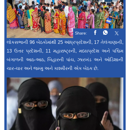
Share:
લોકસભાની 96 બેઠકોમાંથી 25 આંધ્રપ્રદેશની, 17 તેલંગાણાની,
13 ઉત્તર પ્રદેશની, 11 મહારાષ્ટ્રની, મધ્યપ્રદેશ અને પશ્ચિમ
બંગાળની આઠ-આઠ, બિહારની પાંચ, ઝારખંડ અને ઓડિશાની
ચાર-ચાર અને જમ્મુ અને કાશ્મીરની એક બેઠક છે.