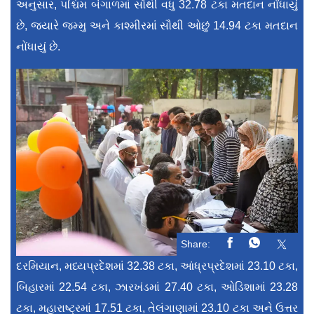
અનુસાર, પશ્ચિમ બંગાળમાં સૌથી વધુ 32.78 ટકા મતદાન નોંધાયું
છે, જ્યારે જમ્મુ અને કાશ્મીરમાં સૌથી ઓછું 14.94 ટકા મતદાન
નોંધાયું છે.
Share:
દરમિયાન, મધ્યપ્રદેશમાં 32.38 ટકા, આંધ્રપ્રદેશમાં 23.10 ટકા,
બિહારમાં 22.54 ટકા, ઝારખંડમાં 27.40 ટકા, ઓડિશામાં 23.28
ટકા, મહારાષ્ટ્રમાં 17.51 ટકા, તેલંગાણામાં 23.10 ટકા અને ઉત્તર