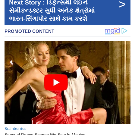
>
Next Story : ડિફેન્સથી લઈને
સેમીકન્ડક્ટર સુધી અનેક ક્ષેત્રોમાં
ભારત-સિંગાપોર સાથે કામ કરશે