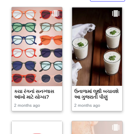
કયા રંગનાં સનગ્લાસ
ઉનાળામાં લૂથી બચાવશે
આંખો માટે યોગ્ય?
આ ગુજરાતી પીણું
2 months ago
2 months ago