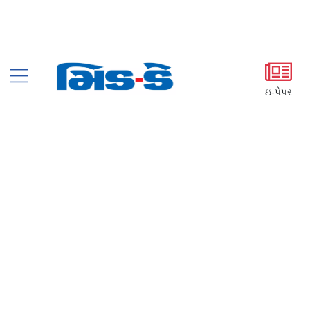
ઇ-પેપર