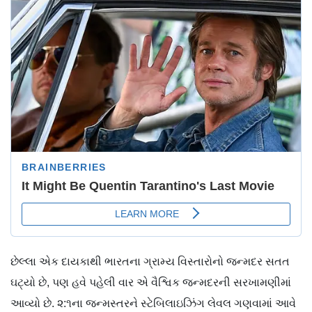
છેલ્લા એક દાયકાથી ભારતના ગ્રામ્ય વિસ્તારોનો જન્મદર સતત
ઘટ્યો છે, પણ હવે પહેલી વાર એ વૈશ્વિક જન્મદરની સરખામણીમાં
આવ્યો છે. ૨:૧ના જન્મસ્તરને સ્ટેબિલાઇઝિંગ લેવલ ગણવામાં આવે