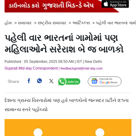
હોમ
>
સમાચાર
>
રાષ્ટ્રીય સમાચાર
>
આર્ટિકલ્સ
>
પહેલી વાર ભારતનાં ગા
પહેલી વાર ભારતનાં ગામોમાં પણ
મહિલાઓને સરેરાશ બે જ બાળકો
Published : 05 September, 2025 08:50 AM | IST | New Delhi
Gujarati Mid-day Correspondent
| feedbackgmd@mid-day.com
Share:
Follow Us
દેશના ગ્રામ્ય વિસ્તારોમાં પણ હવે બાળકોનો જન્મદર ઘટીને ૨:૧ના
સામાન્ય સ્તરે પહોંચ્યો