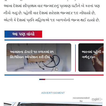
આખા દેશમાં સૌપ્રથમ વાર જન્મદરનું પ્રમાણ ઘટીને બે કરતાં પણ
નીચે ગયું છે. પહેલી વાર દેશમાં સરેરાશ જન્મદર ૧:૯ નોંધાયો છે,
એટલે કે દેશમાં પ્રતિ મહિલાએ ૧:૯ બાળકોનો જન્મ થઈ રહ્યો છે.
આ પણ વાંચો
આસામના ડૉક્ટરે ૧૦ કલાકમાં ૨૧
ભારતમાં પહેલી વા
સિઝેરિયન ઑપરેશન કરી દીધાં
ગર્ભનું દાન
ADVERTISEMENT