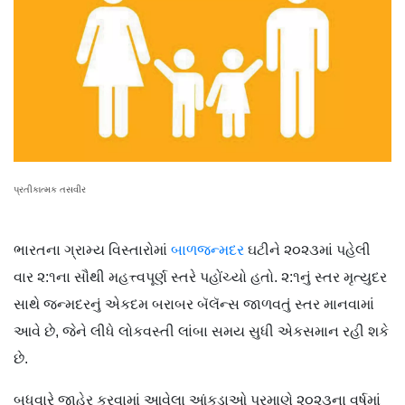
પ્રતીકાત્મક તસવીર
ભારતના ગ્રામ્ય વિસ્તારોમાં
બાળજન્મદર
ઘટીને ૨૦૨૩માં પહેલી
વાર ૨:૧ના સૌથી મહત્ત્વપૂર્ણ સ્તરે પહોંચ્યો હતો. ૨:૧નું સ્તર મૃત્યુદર
સાથે જન્મદરનું એકદમ બરાબર બૅલૅન્સ જાળવતું સ્તર માનવામાં
આવે છે, જેને લીધે લોકવસ્તી લાંબા સમય સુધી એકસમાન રહી શકે
છે.
બુધવારે જાહેર કરવામાં આવેલા આંકડાઓ પ્રમાણે ૨૦૨૩ના વર્ષમાં