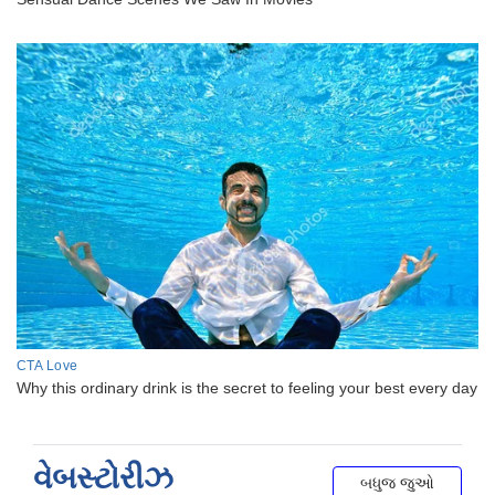
વેબસ્ટોરીઝ
બધુજ જુઓ