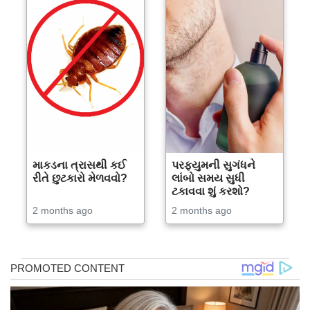
માકડના ત્રાસથી કઈ
પરફ્યુમની સુગંધને
રીતે છુટકારો મેળવવો?
લાંબો સમય સુધી
ટકાવવા શું કરશો?
2 months ago
2 months ago