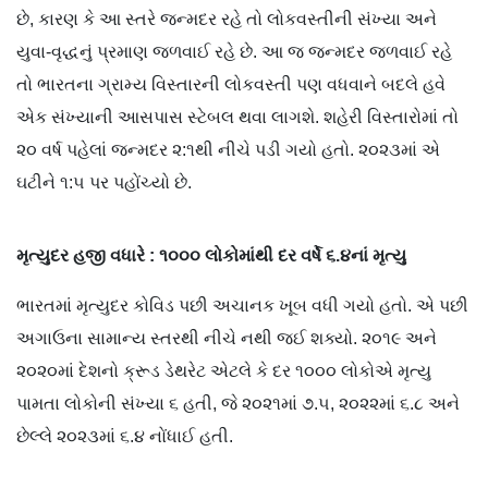
છે, કારણ કે આ સ્તરે જન્મદર રહે તો લોકવસ્તીની સંખ્યા અને
યુવા-વૃદ્ધનું પ્રમાણ જળવાઈ રહે છે. આ જ જન્મદર જળવાઈ રહે
તો ભારતના ગ્રામ્ય વિસ્તારની લોકવસ્તી પણ વધવાને બદલે હવે
એક સંખ્યાની આસપાસ સ્ટેબલ થવા લાગશે. શહેરી વિસ્તારોમાં તો
૨૦ વર્ષ પહેલાં જન્મદર ૨:૧થી નીચે પડી ગયો હતો. ૨૦૨૩માં એ
ઘટીને ૧:૫ પર પહોંચ્યો છે.
મૃત્યુદર હજી વધારે : ૧૦૦૦ લોકોમાંથી દર વર્ષે ૬.૪નાં મૃત્યુ
ભારતમાં મૃત્યુદર કોવિડ પછી અચાનક ખૂબ વધી ગયો હતો. એ પછી
અગાઉના સામાન્ય સ્તરથી નીચે નથી જઈ શક્યો. ૨૦૧૯ અને
૨૦૨૦માં દેશનો ક્રૂડ ડેથરેટ એટલે કે દર ૧૦૦૦ લોકોએ મૃત્યુ
પામતા લોકોની સંખ્યા ૬ હતી, જે ૨૦૨૧માં ૭.૫, ૨૦૨૨માં ૬.૮ અને
છેલ્લે ૨૦૨૩માં ૬.૪ નોંધાઈ હતી.