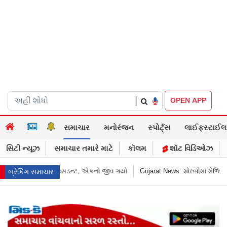
|
OPEN APP
સમાચાર
મનોરંજન
સ્પોર્ટ્સ
લાઈફસ્ટાઈલ
સિટી ન્યૂઝ
સમાચાર તમારે માટે
કૉલમ
શૉટ વિડિઓઝ
ujarat News: મોરબીમાં મેજિક! કૂવાનું પાણી દરિયાનાં મોજાંની જેમ ઊછળવા લાગ્યું, શું 
બ્રેકિંગ સમાચાર