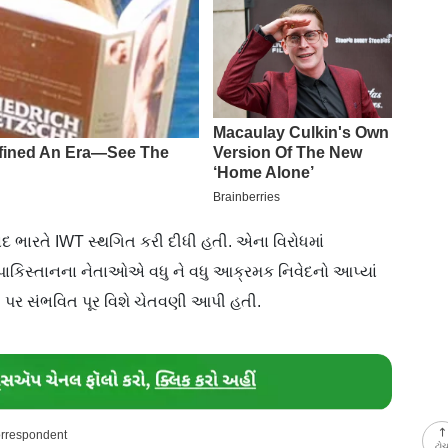
દ ભારતે IWT સ્થગિત કરી દીધી હતી. એના વિરોધમાં
ું. પાકિસ્તાનના નેતાઓએ વધુ ને વધુ આક્રમક નિવેદનો આપ્યાં
દી પર સંભવિત પૂર વિશે ચેતવણી આપી હતી.
orrespondent
ટો