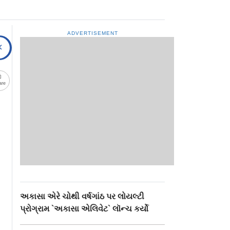
ADVERTISEMENT
are
અકાસા એરે ચોથી વર્ષગાંઠ પર લોયલ્ટી
પ્રોગ્રામ `અકાસા એલિવેટ` લૉન્ચ કર્યો