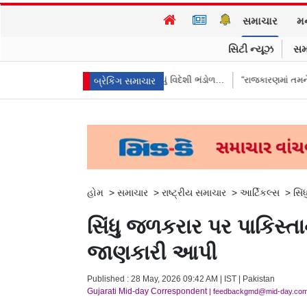
સમાચાર
મ
સિટી ન્યૂઝ
સમ
ભારતે આપ્યો જવાબ, કહ્યું વિદેશી ભંડોળ…
“રાજકારણમાં તમને ઇંડાથી ડર લાગે 
બ્રેકિંગ સમાચાર
હોમ
>
સમાચાર
>
રાષ્ટ્રીય સમાચાર
>
આર્ટિકલ્સ
>
સિં
સિંધુ જળકરાર પર પાકિસ્તાન
જાણકારી આપી
Published : 28 May, 2026 09:42 AM | IST | Pakistan
Gujarati Mid-day Correspondent
| feedbackgmd@mid-day.co