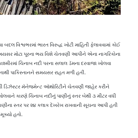
રવા બદલ વિશ્વભરમાં ભારત વિરુદ્ધ ખોટી માહિતી ફેલાવવામાં કોઈ
ે સમયસર મોટા પૂરના ભય વિશે ચેતવણી આપીને એના નાગરિકોના
કાશ્મીરમાં ચિનાબ નદી પરના સલાલ ડૅમના દરવાજા ખોલવા
નાથી પાકિસ્તાનને સમયસર રાહત મળી હતી.
 ડિઝૅસ્ટર મૅનેજમેન્ટ ઑથોરિટીને ચેતવણી જાહેર કરીને
ા ખોલવાને કારણે ચિનાબ નદીનું પાણીનું સ્તર બેથી ૩ મીટર વધી
પાણીના સ્તર પર ૨૪ કલાક દેખરેખ રાખવાની સૂચના આપી હતી
મૂક્યો હતો.