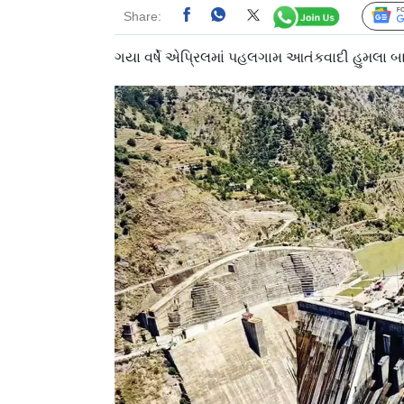
Share:
ગયા વર્ષે એપ્રિલમાં પહલગામ આતંકવાદી હુમલા બા