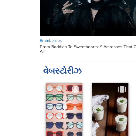
વેબસ્ટોરીઝ