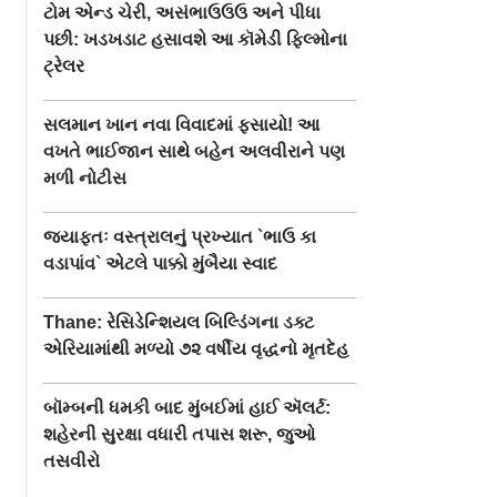
ટોમ એન્ડ ચેરી, અસંભાઉઉઉ અને પીધા
પછી: ખડખડાટ હસાવશે આ કૉમેડી ફિલ્મોના
ટ્રેલર
સલમાન ખાન નવા વિવાદમાં ફસાયો! આ
વખતે ભાઈજાન સાથે બહેન અલવીરાને પણ
મળી નોટીસ
જ્યાફતઃ વસ્ત્રાલનું પ્રખ્યાત `ભાઉ કા
વડાપાંવ` એટલે પાક્કો મુંબૈયા સ્વાદ
Thane: રેસિડેન્શિયલ બિલ્ડિંગના ડક્ટ
એરિયામાંથી મળ્યો ૭૨ વર્ષીય વૃદ્ધનો મૃતદેહ
બૉમ્બની ધમકી બાદ મુંબઈમાં હાઈ ઍલર્ટ:
શહેરની સુરક્ષા વધારી તપાસ શરૂ, જુઓ
તસવીરો