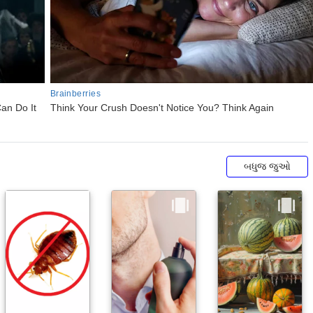
બધુજ જુઓ