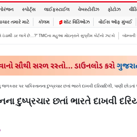
નોરંજન
સ્પોર્ટ્સ
લાઈફસ્ટાઈલ
વેબસ્ટોરીઝ
ફોટોઝ
વીડ
ાચાર તમારે માટે
કૉલમ
શૉટ વિડિઓઝ
વોઈસ ઑફ મુંબઈ
છે…?” TMCના મહુઆ મોઇત્રાને સુપ્રીમ કોર્ટનો ઝટકો
બૉમ્બની ધમકી બાદ મુંબઈમા
ધુ જળકરાર પર પાકિસ્તાનના દુષ્પ્રચાર છતાં ભારતે દાખવી દરિયાદિલી, પાણી છોડત
ના દુષ્પ્રચાર છતાં ભારતે દાખવી દરિય
m