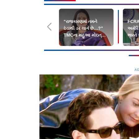
“રાજકારણમાં તમને
FCRAન
ઇંડાથી ડર લાગે છે…?”
અમેરિ
TMCના મહુઆ મોઇત્રાને
ભારતે
સુપ્રીમ કોર્ટનો ઝટકો
કહ્યું
A