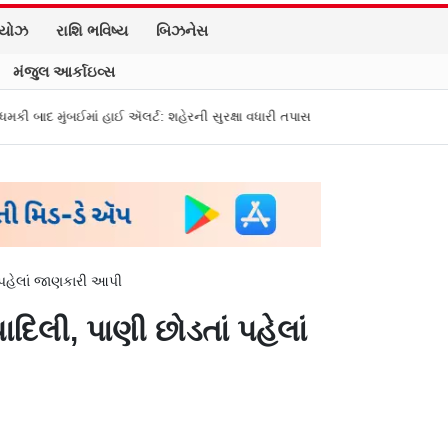
િયોઝ
રાશિ ભવિષ્ય
બિઝનેસ
મંજુલ આર્કાઇવ્સ
ં હાઈ ઍલર્ટ: શહેરની સુરક્ષા વધારી તપાસ શરૂ, જુઓ તસવીરો
એક પર હુમલો, બધા 
ાં પહેલાં જાણકારી આપી
ાદિલી, પાણી છોડતાં પહેલાં