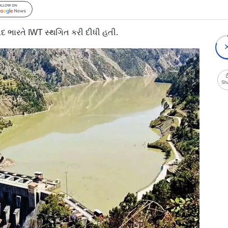
Follow Us
દ ભારતે IWT સ્થગિત કરી દીધી હતી.
Sh