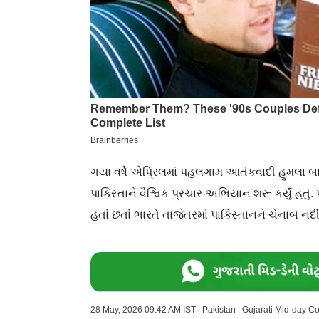
ગયા વર્ષે એપ્રિલમાં પહલગામ આતંકવાદી હુમલા બા
પાકિસ્તાને વૈશ્વિક પ્રચાર-અભિયાન શરૂ કર્યું હત
હતાં છતાં ભારતે તાજેતરમાં પાકિસ્તાનને ચેનાબ ન
28 May, 2026 09:42 AM IST | Pakistan | Gujarati Mid-day C