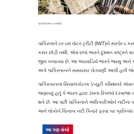
પ્રતીકાત્મક તસવીર
પાકિસ્તાને ઇન્ડસ વૉટર ટ્રીટી (IWT)ને સસ્પેન્ડ ક
કસર છોડી નથી. એમ છતાં ભારતે દુશ્મન રાષ્ટ્રન
જીવ બચાવ્યા છે. આ અઠવાડિયે ભારતે જમ્મુ અને 
અંગે પાકિસ્તાનને સમયસર ચેતવણી આપી હતી જે
પાકિસ્તાનના સિયાલકોટના ડેપ્યુટી કમિશનરે એમની
જણાવ્યું હતું કે ભારત દ્વારા ડૅમના સ્પિલવે દરવાજ
શકે છે. આ પછી પાકિસ્તાને અધિકારીઓને નદીના 
અને લોકોને ચિનાબ નદી કિનારે ફરવા પર પ્રતિબંધ 
આ પણ વાંચો