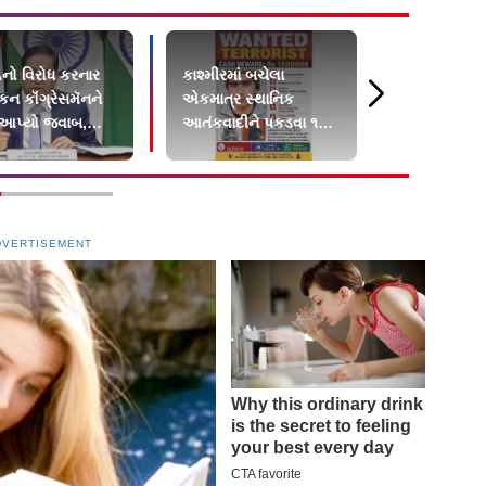
ો વિરોધ કરનાર
કાશ્મીરમાં બચેલા
બિહારની હૉસ
કન કૉંગ્રેસમૅનને
એકમાત્ર સ્થાનિક
દરદીને ફ્રૅક
 આપ્યો જવાબ,
આતંકવાદીને પકડવા ૧૫
પગમાં પૂંઠાં બાં
 વિદેશી ભંડોળ…
લાખનું ઇનામ
DVERTISEMENT