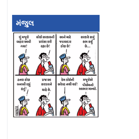
્પિટલમાં
જંતર મંતર પર આતંકવાદી
વાઘા-અટારી બૉર્ડર 
મંજુલ
્ચરવાળા
હુમલાની શંકા, પેટ્રોલ
પાકિસ્તાની રેન્જરે 
ધ્યાં
બૉમ્બ સાથે ચાર સગીર
સિનિયર અધિકારીને
સહિત 9ની ધરપકડ
સલામ કરી