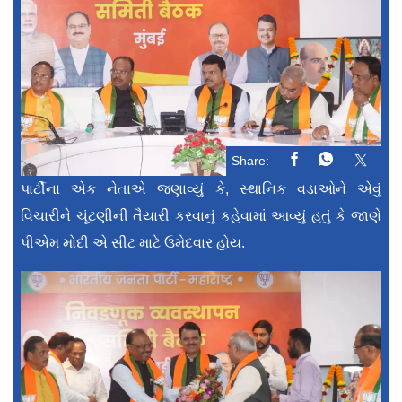
Share:
પાર્ટીના એક નેતાએ જણાવ્યું કે, સ્થાનિક વડાઓને એવું
વિચારીને ચૂંટણીની તૈયારી કરવાનું કહેવામાં આવ્યું હતું કે જાણે
પીએમ મોદી એ સીટ માટે ઉમેદવાર હોય.