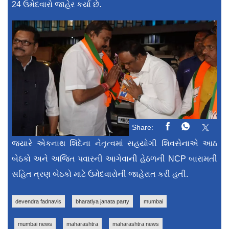
24 ઉમેદવારો જાહેર કર્યા છે.
Share:
જ્યારે એકનાથ શિંદેના નેતૃત્વમાં સહયોગી શિવસેનાએ આઠ
બેઠકો અને અજિત પવારની આગેવાની હેઠળની NCP બારામતી
સહિત ત્રણ બેઠકો માટે ઉમેદવારોની જાહેરાત કરી હતી.
devendra fadnavis
bharatiya janata party
mumbai
mumbai news
maharashtra
maharashtra news