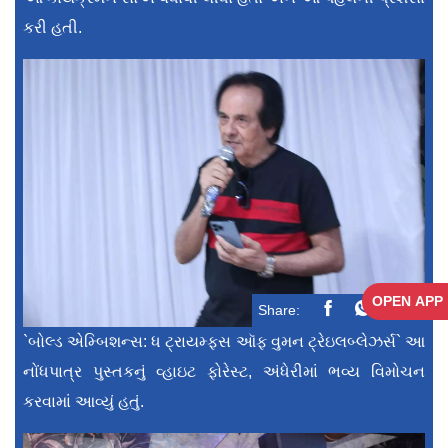
કરી હતી.
OPEN APP
Share:
`બોલ્ડ એમ્બિશન્સ: ધ ટ્રાયમ્ફ્સ ઑફ વુમન ટ્રેઇલબ્લેઝર્સ` આ
નોંધપાત્ર પુસ્તકનું વ્હાઇટ ફોરેસ્ટ, અંધેરીમાં ભવ્ય વિમોચન
કરવામાં આવ્યું હતું.