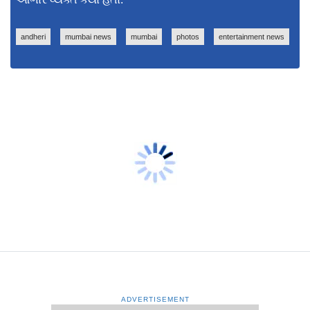
andheri
mumbai news
mumbai
photos
entertainment news
ADVERTISEMENT