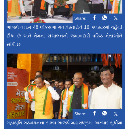
Share:
ભાજપે તમામ 48 લોકસભા મતવિસ્તારોને 16 ક્લસ્ટરમાં વહેંચી
દીધા છે અને તેમના સંચાલનની જવાબદારી વરિષ્ઠ નેતાઓને
સોંપી છે.
Share:
મહાયુતિ ગઠબંધનના સભ્ય ભાજપે મહારાષ્ટ્રમાં અત્યાર સુધીમાં