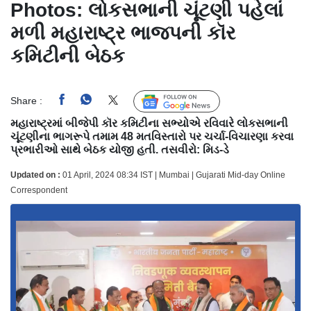
Photos: લોકસભાની ચૂંટણી પહેલાં
મળી મહારાષ્ટ્ર ભાજપની કૉર
કમિટીની બેઠક
Share :
Follow Us
મહારાષ્ટ્રમાં બીજેપી કૉર કમિટીના સભ્યોએ રવિવારે લોકસભાની
ચૂંટણીના ભાગરૂપે તમામ 48 મતવિસ્તારો પર ચર્ચા-વિચારણા કરવા
પ્રભારીઓ સાથે બેઠક યોજી હતી. તસવીરો: મિડ-ડે
Updated on :
01 April, 2024 08:34 IST | Mumbai | Gujarati Mid-day Online
Correspondent