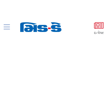
ઇ-પેપર