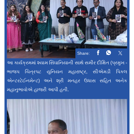
Share:
આ કાર્યક્રમમાં શ્યામ સિંઘાનિયાની સાથે સમીર દીક્ષિત (પ્રમુખ -
ભાજપ ચિત્રપટ યુનિયન મહારાષ્ટ્ર, સીએમડી પિકલ
એન્ટરટેઈનમેન્ટ) અને શ્રી મનહર ઉધાસ સહિત અનેક
મહાનુભાવોએ હાજરી આપી હતી.