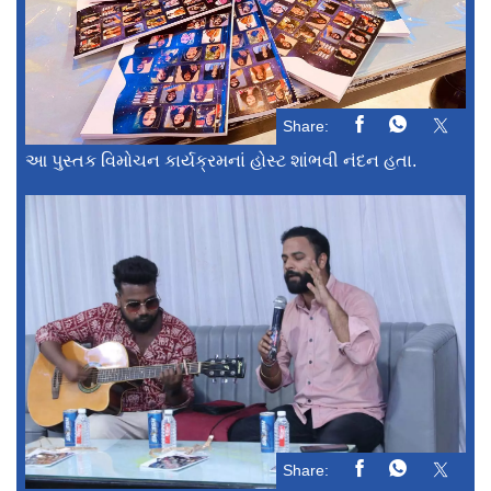
Share:
આ પુસ્તક વિમોચન કાર્યક્રમનાં હોસ્ટ શાંભવી નંદન હતા.
Share: