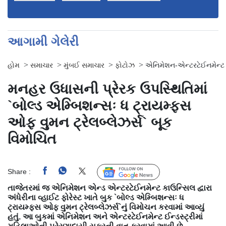
આગામી ગેલેરી
>
>
>
>
હોમ
સમાચાર
મુંબઈ સમાચાર
ફોટોઝ
એનિમેશન-એન્ટરટેઈનમેન્ટ 
મનહર ઉધાસની પ્રેરક ઉપસ્થિતિમાં
`બોલ્ડ એમ્બિશન્સઃ ધ ટ્રાયમ્ફ્સ
ઓફ વુમન ટ્રેલબ્લેઝર્સ` બૂક
વિમોચિત
Share :
Follow Us
તાજેતરમાં જ એનિમેશન એન્ડ એન્ટરટેઈનમેન્ટ કાઉન્સિલ દ્વારા
અંધેરીના વ્હાઈટ ફોરેસ્ટ ખાતે બુક `બોલ્ડ એમ્બિશન્સઃ ધ
ટ્રાયમ્ફ્સ ઓફ વુમન ટ્રેલબ્લેઝર્સ`નું વિમોચન કરવામાં આવ્યું
હતું. આ બુકમાં એનિમેશન અને એન્ટરટેઈનમેન્ટ ઈન્ડસ્ટ્રીમાં