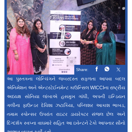
Share:
આ પુસ્તકના લોન્ચિંગને જબરદસ્ત સફળતા આપવા બદલ
એનિમેશન અને એન્ટરટેઈનમેન્ટ કાઉન્સિલ WICCIના રાષ્ટ્રીય
અધ્યક્ષ સોનિયા લાંબાએ હસમુખ ગાંધી, અપની ઇન્ડિયન
ગલીના ફાઉન્ડર દેવિશા ઝટાકિયા, પબ્લિશર આકાશ ભાબડ,
તમામ સ્પોન્સર ઉપરાંત રાઇટર ડાયરેક્ટર સંજલ છેલ અને
દિગ્દર્શક સ્વપ્ના વાઘમારે સહિત આ ઇવેન્ટને ટેકો આપનાર સૌનો
આભાર વ્યક્ત કર્યો હતો.