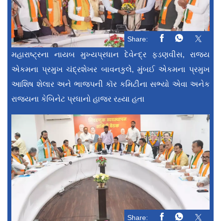
Share:
મહારાષ્ટ્રના નાયબ મુખ્યપ્રધાન દેવેન્દ્ર ફડણવીસ, રાજ્ય
એકમના પ્રમુખ ચંદ્રશેખર બાવનકુલે, મુંબઈ એકમના પ્રમુખ
આશિષ શેલાર અને ભાજપની કૉર કમિટીના સભ્યો એવા અનેક
રાજ્યના કેબિનેટ પ્રધાનો હાજર રહ્યા હતા
Share: