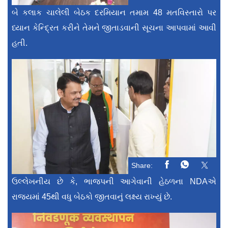
બે કલાક ચાલેલી બેઠક દરમિયાન તમામ 48 મતવિસ્તારો પર
ધ્યાન કેન્દ્રિત કરીને તેમને જીતાડવાની સૂચના આપવામાં આવી
હતી.
Share:
ઉલ્લેખનીય છે કે, ભાજપની આગેવાની હેઠળના NDAએ
રાજ્યમાં 45થી વધુ બેઠકો જીતવાનું લક્ષ્ય રાખ્યું છે.