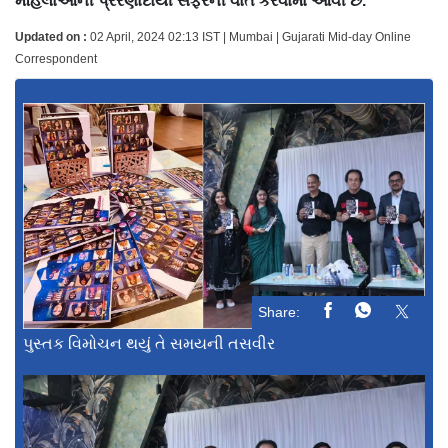
મહિલાઓની પ્રેરણાદાયી સફરની વાત કરવામાં આવી છે.
Updated on :
02 April, 2024 02:13 IST | Mumbai | Gujarati Mid-day Online
Correspondent
Share:
પુસ્તક વિમોચન થયું તે સમયની તસવીર