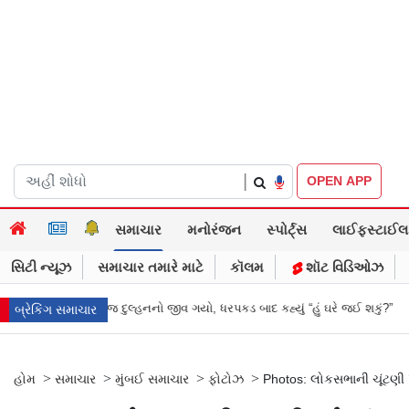
|
OPEN APP
સમાચાર
મનોરંજન
સ્પોર્ટ્સ
લાઈફસ્ટાઈલ
સિટી ન્યૂઝ
સમાચાર તમારે માટે
કૉલમ
શૉટ વિડિઓઝ
ુલ્હનનો જીવ ગયો, ધરપકડ બાદ કહ્યું “હું ઘરે જઈ શકું?”
‘હું બાબા બાગેશ્વર નથી..
બ્રેકિંગ સમાચાર
>
>
>
>
હોમ
સમાચાર
મુંબઈ સમાચાર
ફોટોઝ
Photos: લોકસભાની ચૂંટણી 