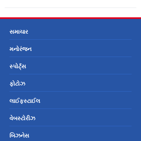
સમાચાર
મનોરંજન
સ્પોર્ટ્સ
ફોટોઝ
લાઈફસ્ટાઈલ
વેબસ્ટોરીઝ
બિઝનેસ