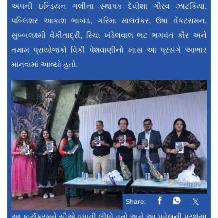
અપની ઇન્ડિયન ગલીના સ્થાપક દેવીશા ગૌરવ ઝાટકિયા,
પબ્લિશર આકાશ ભાબડ, ગરિમા માલવંકર, ઉષા વેંકટરામન,
સુબ્બલક્ષ્મી વેંકીતાદ્રી, રિચા ખંડેલવાલ ભટ ભગવંત કૌર અને
તમામ પ્રાયોજકો વિકી પેશવાણીનો ખાસ આ પ્રસંગે આભાર
માનવામાં આવ્યો હતો.
Share:
આ કાર્યક્રમને સૌએ વધાવી લીધો હતો અને આ પહેલની પ્રશંસા