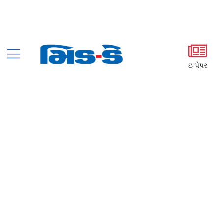
ઇ-પેપર