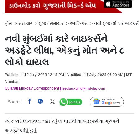
હોમ
>
સમાચાર
>
મુંબઈ સમાચાર
>
આર્ટિકલ્સ
>
નવી મુંબઈમાં કારે બાઇકર
નવી મુંબઈમાં કારે બાઇકર્સને
અડફેટે લીધા, એકનું મોત અને ૮
લોકો ઘાયલ
Published : 12 July, 2025 12:15 PM | Modified : 14 July, 2025 07:00 AM | IST |
Mumbai
Gujarati Mid-day Correspondent
| feedbackgmd@mid-day.com
Share:
Follow Us
એક કારે લોનાવલા જઈ રહેલા ધારાવીના બાઇકર્સના ગ્રુપને
અડફેટે લીધું હતું