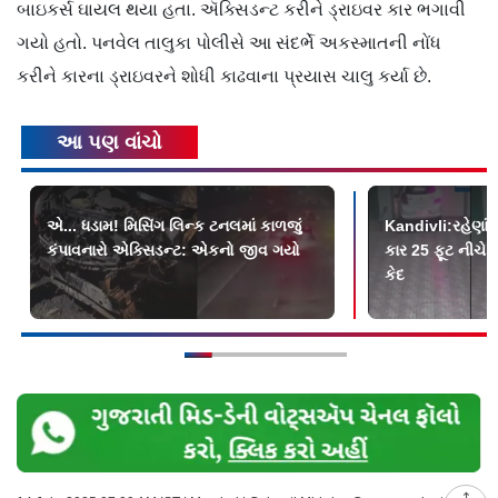
બાઇકર્સ ઘાયલ થયા હતા. ઍક્સિડન્ટ કરીને ડ્રાઇવર કાર ભગાવી
ગયો હતો. પનવેલ તાલુકા પોલીસે આ સંદર્ભે અકસ્માતની નોંધ
કરીને કારના ડ્રાઇવરને શોધી કાઢવાના પ્રયાસ ચાલુ કર્યા છે.
આ પણ વાંચો
એ... ધડામ! મિસિંગ લિન્ક ટનલમાં કાળજું
Kandivli:રહેણાંક 
કંપાવનારો એક્સિડન્ટ: એકનો જીવ ગયો
કાર 25 ફૂટ નીચે
કેદ