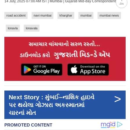
14 July, 2025 07:00 AM IST | Mumbai | Gujarati Mid-day Correspondent
ટોચ
road accident
navi mumbai
kharghar
mumbai
mumbai news
lonavla
lonavala
>
Next Story : મુંબઈ–નાશિક હાઇવે
પર થયેલા ગોઝારા અકસ્માતમાં
ચારનાં મોત