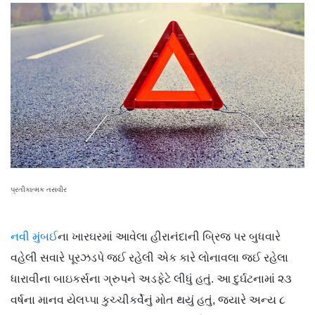
પ્રતીકાત્મક તસવીર
નવી મુંબઈ
ના ખારઘરમાં આવેલા હીરાનંદાની બ્રિજ પર બુધવારે
વહેલી સવારે પૂરઝડપે જઈ રહેલી એક કારે લોનાવલા જઈ રહેલા
ધારાવીના બાઇકર્સના ગ્રુપને અડફેટે લીધું હતું. આ દુર્ઘટનામાં ૨૩
વર્ષના માનવ યેલપ્પા કુચ્ચીકર્વેનું મોત થયું હતું, જ્યારે અન્ય ૮