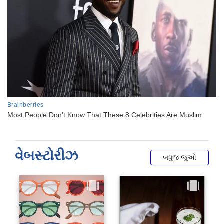
વેબસ્ટોરીઝ
બધુજ જુઓ