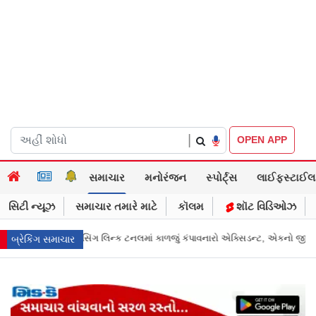
|
OPEN APP
સમાચાર
મનોરંજન
સ્પોર્ટ્સ
લાઈફસ્ટાઈલ
સિટી ન્યૂઝ
સમાચાર તમારે માટે
કૉલમ
શૉટ વિડિઓઝ
જું કંપાવનારો એક્સિડન્ટ, એકનો જીવ ગયો
Gujarat News: મોરબીમાં મેજિક! કૂવાન
બ્રેકિંગ સમાચાર