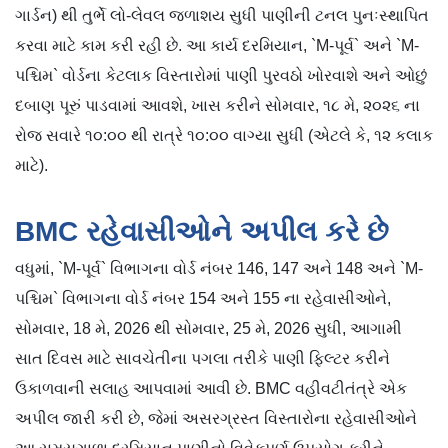
ગાર્ડન) થી તુર્ભે લો-લેવલ જળાશય સુધી પાણીની ટનલ પુનઃસ્થાપિત
કરવા માટે કામ કરી રહી છે. આ કાર્ય દરમિયાન, `M-પૂર્વ` અને `M-
પશ્ચિમ` વોર્ડના કેટલાક વિસ્તારોમાં પાણી પુરવઠો ખોરવાશે અને ઓછું
દબાણ પૂરું પાડવામાં આવશે, ખાસ કરીને સોમવાર, ૧૮ મે, ૨૦૨૬ ના
રોજ સવારે ૧૦:૦૦ થી રાત્રે ૧૦:૦૦ વાગ્યા સુધી (એટલે ​​કે, ૧૨ કલાક
માટે).
BMC રહેવાસીઓને અપીલ કરે છે
વધુમાં, `M-પૂર્વ` વિભાગના વોર્ડ નંબર 146, 147 અને 148 અને `M-
પશ્ચિમ` વિભાગના વોર્ડ નંબર 154 અને 155 ના રહેવાસીઓને,
સોમવાર, 18 મે, 2026 થી સોમવાર, 25 મે, 2026 સુધી, આગામી
સાત દિવસ માટે સાવચેતીના પગલા તરીકે પાણી ફિલ્ટર કરીને
ઉકાળવાની સલાહ આપવામાં આવી છે. BMC વહીવટીતંત્રે એક
અપીલ જારી કરી છે, જેમાં અસરગ્રસ્ત વિસ્તારોના રહેવાસીઓને