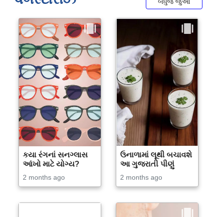
બધુજ જુઓ
કયા રંગનાં સનગ્લાસ
ઉનાળામાં લૂથી બચાવશે
આંખો માટે યોગ્ય?
આ ગુજરાતી પીણું
2 months ago
2 months ago