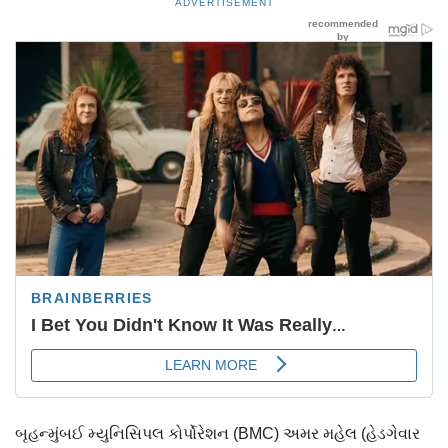
ADVERTISEMENT
બૃહન્મુંબઈ મ્યુનિસિપલ કોર્પોરેશન (BMC) અમર મહેલ (હેડગેવાર