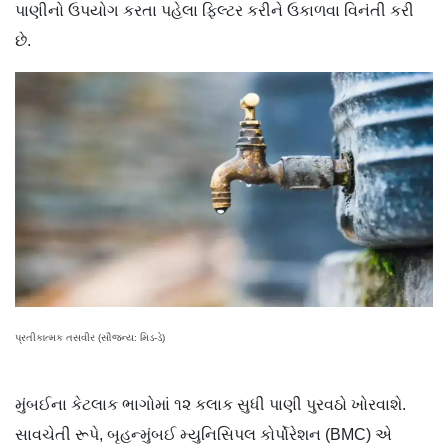
પાણીનો ઉપયોગ કરતા પહેલા ફિલ્ટર કરીને ઉકાળવા વિનંતી કરી
છે.
પ્રતીકાત્મક તસવીર (સૌજન્ય: મિડ-ડે)
મુંબઈના કેટલાક ભાગોમાં ૧૨ કલાક સુધી પાણી પુરવઠો ખોરવાશે.
સાવચેતી રૂપે, બૃહન્મુંબઈ મ્યુનિસિપલ કોર્પોરેશન (BMC) એ