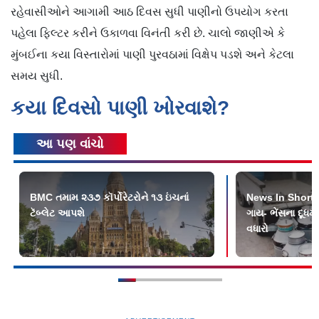
રહેવાસીઓને આગામી આઠ દિવસ સુધી પાણીનો ઉપયોગ કરતા
પહેલા ફિલ્ટર કરીને ઉકાળવા વિનંતી કરી છે. ચાલો જાણીએ કે
મુંબઈના કયા વિસ્તારોમાં પાણી પુરવઠામાં વિક્ષેપ પડશે અને કેટલા
સમય સુધી.
કયા દિવસો પાણી ખોરવાશે?
આ પણ વાંચો
BMC તમામ ૨૩૭ કૉર્પોરેટરોને ૧૩ ઇંચનાં
News In Shorts:
ટૅબ્લેટ આપશે
ગાય- ભેંસના દૂધમા
વધારો