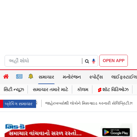
|
OPEN APP
સમાચાર
મનોરંજન
સ્પોર્ટ્સ
લાઈફસ્ટાઈલ
સિટી ન્યૂઝ
સમાચાર તમારે માટે
કૉલમ
શૉટ વિડિઓઝ
ી લોકોને મિસગાઇડ કરનારી સેલિબ્રિટીઝ પણ ગુનેગાર ગણાય, પગલાં લઈ શકાય
બ્રેકિંગ સમાચાર