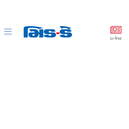
ઇ-પેપર