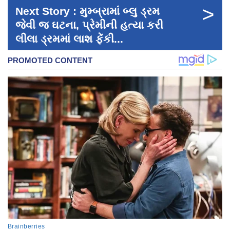
>
Next Story : મુમ્બ્રામાં બ્લુ ડ્રમ
જેવી જ ઘટના, પ્રેમીની હત્યા કરી
લીલા ડ્રમમાં લાશ ફેંકી...