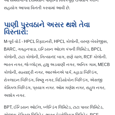
આ સમયગાળા દરમિયાન પાણીનો વિવેકપૂર્ણ ઉપયોગ કરીને
સહયોગ આપવા વિનંતી કરવામાં આવી છે.
પાણી પુરવઠાને અસર થશે તેવા
વિસ્તારો:
M-પૂર્વ વોર્ડ - HPCL રિફાઇનરી, HPCL કોલોની, વરુણ બેવરેજીસ,
BARC, ગવહનપાડા, ઇન્ડિયન ઓઇલ કંપની લિમિટેડ, BPCL
કોલોની, ટાટા કોલોની, નિત્યાનંદ બાગ, રાણે ચાલ, RCF કોલોની.
ભારત નગર, જે-પ્લોટ્સ, હશુ અડવાણી નગર, અનિક ગામ, MECB
કોલોની, સહ્યાદ્રી નગર, આરએનએ પાર્ક, મ્હાડા બિલ્ડિંગ,
રોકલાઇન બિલ્ડિંગ, વિષ્ણુ નગર, વિડિયોકોન બિલ્ડિંગ, એસજી
કેમિકલ બિલ્ડિંગ, પ્રયાગ નગર. ઓમ ગણેશ નગર, રાહુલ નગર,
અશોક નગર.
BPT, ઈન્ડિયન ઓઈલ, બ્લેન્ડિંગ લિમિટેડ, ટાટા પાવર લિમિટેડ,
એજીસ કેમિકલ લિમિટેડ, ભારત પેટ્રોલિયમ લિમિટેડ, RCF