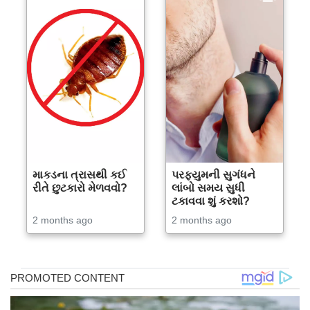
માકડના ત્રાસથી કઈ
પરફ્યુમની સુગંધને
રીતે છુટકારો મેળવવો?
લાંબો સમય સુધી
ટકાવવા શું કરશો?
2 months ago
2 months ago