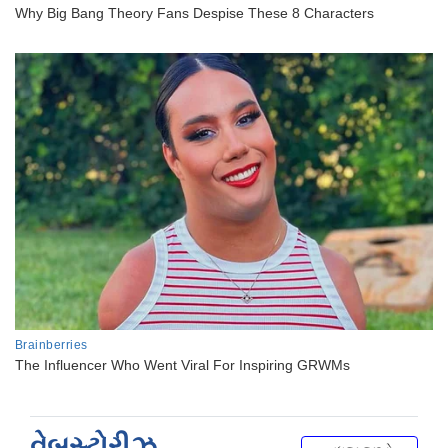
વેબસ્ટોરીઝ