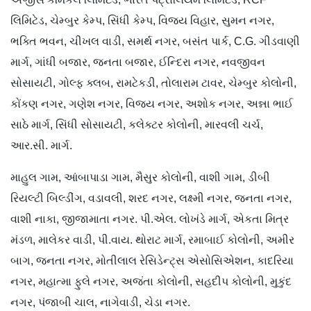
લિમિટેડ, ચેમ્બુર કેમ્પ, સિંધી કેમ્પ, વિજય વિહાર, સુમન નગર,
ભક્તિ ભવન, ચીખલ વાડી, સમર્થ નગર, બસંત પાર્ક, C.G. ગીડવાણી
માર્ગ, ગાંધી બજાર, જનતા બજાર, ઈન્દિરા નગર, નવજીવન
સોસાયટી, ગોલ્ફ ક્લબ, રામટેકડી, તોલારામ ટાવર, ચેમ્બુર કોલોની,
કોંકણ નગર, ગણેશ નગર, વિજય નગર, અશોક નગર, અન્ના ભાઈ
સાઠે માર્ગ, સિંધી સોસાયટી, કલેક્ટર કોલોની, મારવલી ચર્ચ,
આર.સી. માર્ગ.
માહુલ ગામ, આંબાપાડા ગામ, મૈસુર કોલોની, વાશી ગામ, ડીબી
રિયલ્ટી બિલ્ડીંગ, વડાવલી, શરદ નગર, લક્ષ્મી નગર, જનતા નગર,
વાશી નાકા, જીજામાતા નગર. પી.એલ. લોખંડે માર્ગ, એકતા મિત્ર
મંડળ, માલેકર વાડી, પી.વાય. થોરાટ માર્ગ, રમાબાઈ કોલોની, અમીર
બાગ, જનતા નગર, મોતીલાલ રેસિડેન્ટ્સ એસોસિએશન, કાદરિયા
નગર, મહાત્મા ફુલે નગર, અજંતા કોલોની, સહદીપ કોલોની, મુકુંદ
નગર, પંજાબી ચાલ, નાગેવાડી, ચેડા નગર.