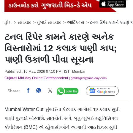
હોમ
>
સમાચાર
>
મુંબઈ સમાચાર
>
આર્ટિકલ્સ
>
ટનલ રિપેર કામને કારણે 
ટનલ રિપેર કામને કારણે અનેક
વિસ્તારોમાં 12 કલાક પાણી કાપ;
પાણી ઉકાળી પીવા સૂચના
Published : 16 May, 2026 07:10 PM | IST | Mumbai
Gujarati Mid-day Online Correspondent
| gmddigital@mid-day.com
Share:
Follow Us
Mumbai Water Cut: મુંબઈના કેટલાક ભાગોમાં ૧૨ કલાક સુધી
પાણી પુરવઠો ખોરવાશે. સાવચેતી રૂપે, બૃહન્મુંબઈ મ્યુનિસિપલ
કોર્પોરેશન (BMC) એ રહેવાસીઓને આગામી આઠ દિવસ સુધી