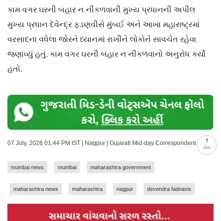
કામ વગર ઘરની બહાર ન નીકળવાની મુખ્ય પ્રધાનની અપીલ
મુખ્ય પ્રધાન દેવેન્દ્ર ફડણવીસે મુંબઈ અને આખા મહારાષ્ટ્રમાં
વરસાદના વધેલા જોરને ધ્યાનમાં રાખીને લોકોને સાવચેત રહેવા
જણાવ્યું હતું. કામ વગર ઘરની બહાર ન નીકળવાનો અનુરોધ કર્યો
હતો.
07 July, 2026 01:44 PM IST | Nagpur | Gujarati Mid-day Correspondent
ટોચ
mumbai news
mumbai
maharashtra government
maharashtra news
maharashtra
nagpur
devendra fadnavis