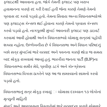
ફ્લાઇટથી આવવાના હતા. જોકે તેમની ફ્લાઇટ પણ ખરાબ
હવામાનના કારણે રદ કરી દેવાઈ હતી જેના કારણે તેમણે તેમનો
પ્રવાસ રદ કરવો પડ્યો હતો. તેમના સિવાય અન્ય વિધાનસભ્યોએ
પણ ફ્લાઇટ્સ કૅન્સલ થઈ હોવાના કારણે તેમનો પ્રવાસ કૅન્સલ
કરવો પડ્યો હતો. નાગપુરથી મુંબઈ આવનારી ફ્લાઇટ પણ ડાઇવર્ટ
કરવામાં આવી હોવાથી અનેક વિધાનસભ્યો ચોમાસુ સત્રમાં પહોંચી
શક્યા નહોતા. ઉલ્લેખનીય છે કે વિધાનસભા અને વિધાન પરિષદનું
બન્ને સત્ર મુંબઈમાં ભારે વરસાદ અને પવનના કારણે થોડા જ સમય
બાદ મોકૂફ રાખવામાં આવ્યું હતું. ભારતીય જનતા પાર્ટી (BJP)ના
વિધાનસભ્ય સમીર મેઘે, પ્રવીણ ડટકે અને કૉન્ગ્રેસના
વિધાનસભ્ય વિકાસ ઠાકરેને પણ આ જ સમસ્યાનો સામનો કરવો
પડ્યો હતો.
વિધાનસભાનું સત્ર મોકૂફ રખાયું ઃ ચોમાસા દરમ્યાન ૧૩ લોકોનાં
મૃત્યુની માહિતી
મુંબઈ અને આસપાસના વિસ્તારોમાં ભારે વરસાદના કારણે સોમવારે