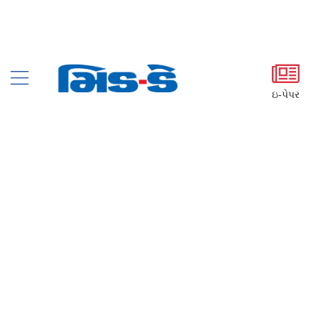
ઇ-પેપર