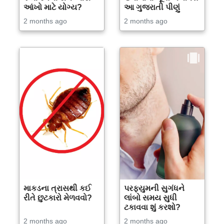
આંખો માટે યોગ્ય?
આ ગુજરાતી પીણું
2 months ago
2 months ago
માકડના ત્રાસથી કઈ
પરફ્યુમની સુગંધને
રીતે છુટકારો મેળવવો?
લાંબો સમય સુધી
ટકાવવા શું કરશો?
2 months ago
2 months ago