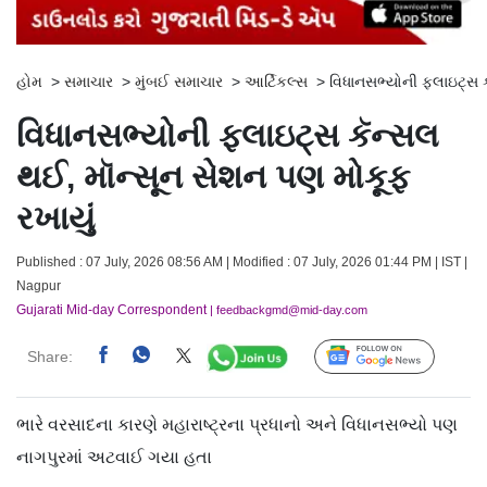
હોમ
>
સમાચાર
>
મુંબઈ સમાચાર
>
આર્ટિકલ્સ
>
વિધાનસભ્યોની ફ્લાઇટ્સ 
વિધાનસભ્યોની ફ્લાઇટ્સ કૅન્સલ
થઈ, મૉન્સૂન સેશન પણ મોકૂફ
રખાયું
Published : 07 July, 2026 08:56 AM | Modified : 07 July, 2026 01:44 PM | IST |
Nagpur
Gujarati Mid-day Correspondent
| feedbackgmd@mid-day.com
Share:
Follow Us
ભારે વરસાદના કારણે મહારાષ્ટ્રના પ્રધાનો અને વિધાનસભ્યો પણ
નાગપુરમાં અટવાઈ ગયા હતા