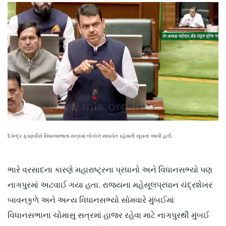
દેવેન્દ્ર ફડણવીસે વિધાનસભાના સત્રમાં લોકોને સાવચેત રહેવાની સૂચના આપી હતી.
ભારે વરસાદના કારણે મહારાષ્ટ્રના પ્રધાનો અને વિધાનસભ્યો પણ
નાગપુરમાં અટવાઈ ગયા હતા. રાજ્યના મહેસૂલપ્રધાન ચંદ્રશેખર
બાવનકુળે અને અન્ય વિધાનસભ્યો સોમવારે મુંબઈમાં
વિધાનસભાના ચોમાસુ સત્રમાં હાજર રહેવા માટે નાગપુરથી મુંબઈ