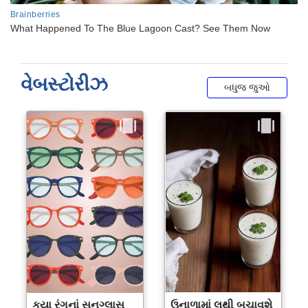
વેબસ્ટોરીઝ
બધુજ જુઓ
કયા રંગનાં સનગ્લાસ
ઉનાળામાં લૂથી બચાવશે