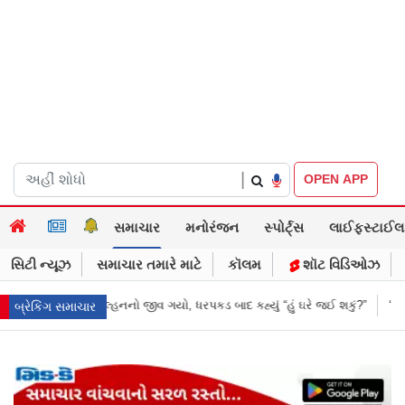
|
OPEN APP
સમાચાર
મનોરંજન
સ્પોર્ટ્સ
લાઈફસ્ટાઈલ
સિટી ન્યૂઝ
સમાચાર તમારે માટે
કૉલમ
શૉટ વિડિઓઝ
ાદ કહ્યું “હું ઘરે જઈ શકું?”
‘હું બાબા બાગેશ્વર નથી...’: IIT દિલ્હીમાં વિદ્યાર
બ્રેકિંગ સમાચાર