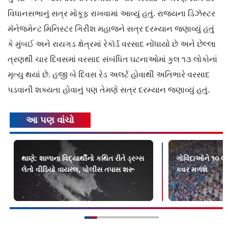
વિધાનસભાનું સત્ર મોકૂફ રાખવામાં આવ્યું હતું. રાજ્યના ડિઝૅસ્ટર
મૅનેજમેન્ટ મિનિસ્ટર ગિરીશ મહાજને સત્ર દરમ્યાન જણાવ્યું હતું
કે મુંબઈ અને રાયગડ ક્ષેત્રમાં રેકૉર્ડ વરસાદ નોંધાયો છે અને છેલ્લા
ત્રણથી ચાર દિવસમાં વરસાદ સંબંધિત ઘટનાઓમાં કુલ ૧૩ લોકોનાં
મૃત્યુ થયાં છે. હજી બે દિવસ રેડ અલર્ટ હોવાથી અતિભારે વરસાદ
પડવાની શક્યતા હોવાનું પણ તેમણે સત્ર દરમ્યાન જણાવ્યું હતું.
આ પણ વાંચો
થાણે: શાળાના વિદ્યાર્થીનો કથિત રીતે ડ્રગ્સ
ગોવિંદાઓને ૧૦ લા
લેતો વીડિયો વાયરલ, પોલીસ તપાસ શરૂ
કવર મળશે