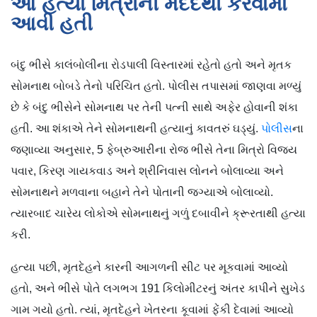
આ હત્યા મિત્રોની મદદથી કરવામાં
આવી હતી
બંદુ ભીસે કાલંબોલીના રોડપાલી વિસ્તારમાં રહેતો હતો અને મૃતક
સોમનાથ બોબડે તેનો પરિચિત હતો. પોલીસ તપાસમાં જાણવા મળ્યું
છે કે બંદુ ભીસેને સોમનાથ પર તેની પત્ની સાથે અફેર હોવાની શંકા
હતી. આ શંકાએ તેને સોમનાથની હત્યાનું કાવતરું ઘડ્યું.
પોલીસ
ના
જણાવ્યા અનુસાર, 5 ફેબ્રુઆરીના રોજ ભીસે તેના મિત્રો વિજય
પવાર, કિરણ ગાયકવાડ અને શ્રીનિવાસ લોનને બોલાવ્યા અને
સોમનાથને મળવાના બહાને તેને પોતાની જગ્યાએ બોલાવ્યો.
ત્યારબાદ ચારેય લોકોએ સોમનાથનું ગળું દબાવીને ક્રૂરતાથી હત્યા
કરી.
હત્યા પછી, મૃતદેહને કારની આગળની સીટ પર મૂકવામાં આવ્યો
હતો, અને ભીસે પોતે લગભગ 191 કિલોમીટરનું અંતર કાપીને સુખેડ
ગામ ગયો હતો. ત્યાં, મૃતદેહને ખેતરના કૂવામાં ફેંકી દેવામાં આવ્યો