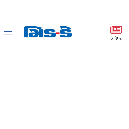
ઇ-પેપર