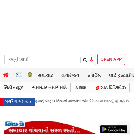
|
OPEN APP
સમાચાર
મનોરંજન
સ્પોર્ટ્સ
લાઈફસ્ટાઈલ
સિટી ન્યૂઝ
સમાચાર તમારે માટે
કૉલમ
શૉટ વિડિઓઝ
જાંની જેમ ઊછળવા લાગ્યું, શું કહે છે નિષ્ણાતો?
મુંબઈની લોકલમાં આ શું થઈ રહ્યું
બ્રેકિંગ સમાચાર