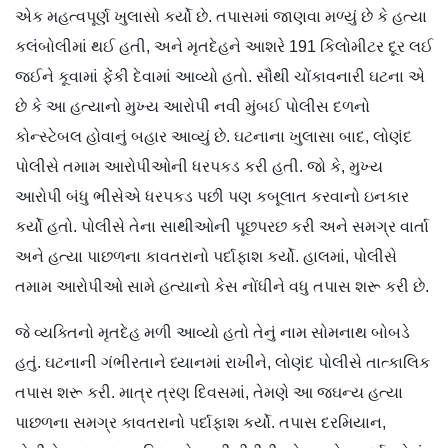
એક મહત્વપૂર્ણ ખુલાસો કર્યો છે. તપાસમાં જાણવા મળ્યું છે કે હત્યા
કલંબોલીમાં થઈ હતી, અને મૃતદેહને આશરે 191 કિલોમીટર દૂર લઈ
જઈને કૂવામાં ફેંકી દેવામાં આવ્યો હતો. સૌથી ચોંકાવનારી ઘટના એ
છે કે આ હત્યાનો મુખ્ય આરોપી નવી મુંબઈ પોલીસ દળનો
કોન્સ્ટેબલ હોવાનું બહાર આવ્યું છે. ઘટનાના ખુલાસા બાદ, લોણંદ
પોલીસે તમામ આરોપીઓની ધરપકડ કરી હતી. જો કે, મુખ્ય
આરોપી બંધુ ભીસેએ ધરપકડ પછી પણ કબૂલાત કરવાનો ઇનકાર
કર્યો હતો. પોલીસે તેના સાથીઓની પૂછપરછ કરી અને સમગ્ર વાર્તા
અને હત્યા પાછળના કાવતરાનો પર્દાફાશ કર્યો. હાલમાં, પોલીસે
તમામ આરોપીઓ સામે હત્યાનો કેસ નોંધીને વધુ તપાસ શરૂ કરી છે.
જે વ્યક્તિનો મૃતદેહ મળી આવ્યો હતો તેનું નામ સોમનાથ બોબડે
હતું. ઘટનાની ગંભીરતાને ધ્યાનમાં રાખીને, લોણંદ પોલીસે તાત્કાલિક
તપાસ શરૂ કરી. માત્ર ત્રણ દિવસમાં, તેમણે આ જઘન્ય હત્યા
પાછળના સમગ્ર કાવતરાનો પર્દાફાશ કર્યો. તપાસ દરમિયાન,