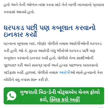
હતો અને તેની ઓળખ નાશ કરવા માટે તેને બાળી નાખવાનો પ્રયાસ
કરવામાં આવ્યો હતો.
ધરપકડ પછી પણ કબૂલાત કરવાનો
ઇનકાર કર્યો
ઘટનાના ખુલાસા બાદ, લોણંદ પોલીસે તમામ આરોપીઓની ધરપકડ
કરી હતી. જો કે, મુખ્ય આરોપી બંધુ ભીસેએ ધરપકડ પછી પણ
કબૂલાત કરવાનો ઇનકાર કર્યો હતો. પોલીસે તેના સાથીઓની
પૂછપરછ કરી અને સમગ્ર વાર્તા અને હત્યા પાછળના કાવતરાનો
પર્દાફાશ કર્યો. હાલમાં, પોલીસે તમામ
આરોપી
ઓ સામે હત્યાનો કેસ
નોંધીને વધુ તપાસ શરૂ કરી છે.