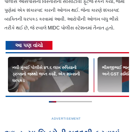
પોલીસે આસપાસના વિસ્તારોના સીસીટીવી ફૂટેજ સ્કેન કર્યા, જેમાં
પુણેમાં એક શંકાસ્પદ કારની ઓળખ થઈ. જેના કારણે શંકાસ્પદ
વ્યક્તિની ધરપકડ કરવામાં આવી. આરોપીની ઓળખ બંધુ ભીસે
તરીકે થઈ છે, જે રબાલે MIDC પોલીસ સ્ટેશનમાં તૈનાત હતો.
આ પણ વાંચો
નવી મુંબઈ પોલીસે ૪૧.૬ લાખ રુપિયાનો
ભીમજીભાઈ ભાનુશ
ડ્રગ્સનો જથ્થો જપ્ત કર્યો, એક શખ્સની
અને GST સમિતિના
ધરપકડ
ADVERTISEMENT