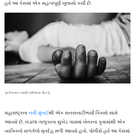
હવે આ કેસમાં એક મહત્વપૂર્ણ ખુલાસો કર્યો છે.
પ્રતીકાત્મક તસવીર (સૌજન્ય: મિડ-ડે)
મહારાષ્ટ્રના
નવી મુંબઈ
થી એક સનસનાટીભર્યો કિસ્સો સામે
આવ્યો છે. ખંડાલા તાલુકાના સુખેડ ગામમાં ખેતરના કૂવામાંથી એક
વ્યક્તિનો સળગેલો મૃતદેહ મળી આવ્યો હતો. પોલીસે હવે આ કેસમાં