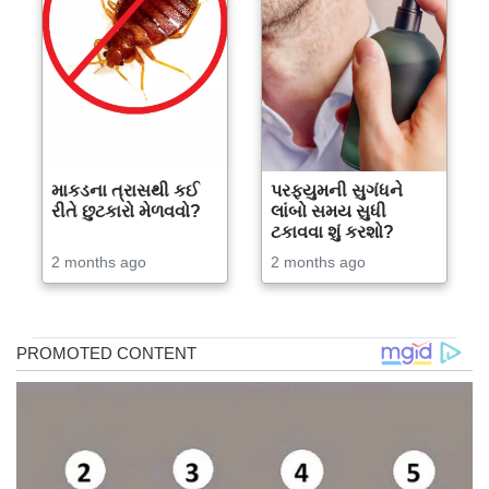
માકડના ત્રાસથી કઈ
પરફ્યુમની સુગંધને
રીતે છુટકારો મેળવવો?
લાંબો સમય સુધી
ટકાવવા શું કરશો?
2 months ago
2 months ago