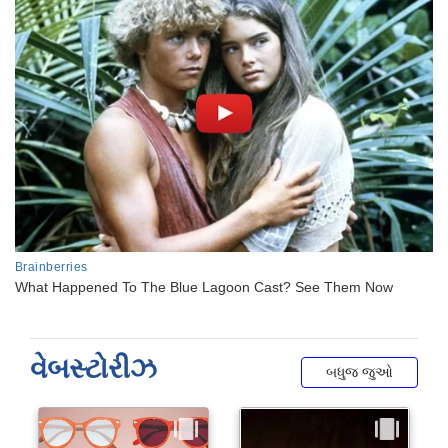
વેબસ્ટોરીઝ
બધુજ જુઓ