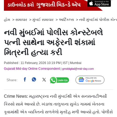
હોમ
>
સમાચાર
>
મુંબઈ સમાચાર
>
આર્ટિકલ્સ
>
નવી મુંબઈમાં પોલીસ કોન્સ
નવી મુંબઈમાં પોલીસ કોન્સ્ટેબલે
પત્ની સાથેના અફેરની શંકામાં
મિત્રની હત્યા કરી
Published : 11 February, 2026 10:19 PM | IST | Mumbai
Gujarati Mid-day Online Correspondent
| gmddigital@mid-day.com
Share:
Follow Us
Crime News: મહારાષ્ટ્રના નવી મુંબઈથી એક સનસનાટીભર્યો
કિસ્સો સામે આવ્યો છે. ખંડાલા તાલુકાના સુખેડ ગામમાં ખેતરના
કૂવામાંથી એક વ્યક્તિનો સળગેલો મૃતદેહ મળી આવ્યો હતો. પોલીસે