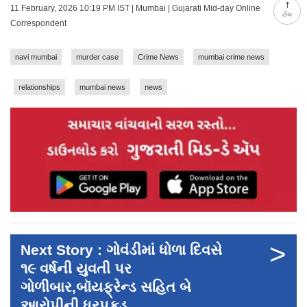
11 February, 2026 10:19 PM IST | Mumbai | Gujarati Mid-day Online
ટોચ
Correspondent
navi mumbai
murder case
Crime News
mumbai crime news
relationships
mumbai news
news
>
Next Story : ગોવંડીમાં ધોળા દિવસે
૧૯ વર્ષની યુવતી પર
ગોળીબાર,બૉયફ્રેન્ડ સહિત બે
આરોપીની ધરપકડ