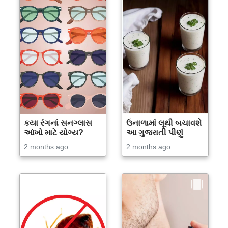
કયા રંગનાં સનગ્લાસ
ઉનાળામાં લૂથી બચાવશે
આંખો માટે યોગ્ય?
આ ગુજરાતી પીણું
2 months ago
2 months ago