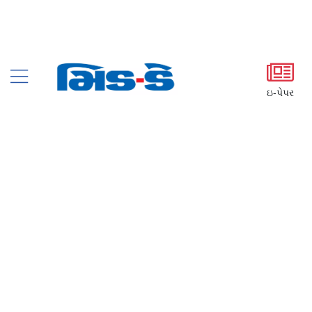
ઇ-પેપર