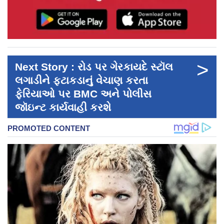
>
Next Story : રોડ પર ગેરકાયદે સ્ટૉલ
લગાડીને ફટાકડાનું વેચાણ કરતા
ફેરિયાઓ પર BMC અને પોલીસ
જૉઇન્ટ કાર્યવાહી કરશે