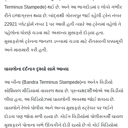
Terminus Stampede) થઈ છે. અને આ ભાગદોડમાં ૯ લોકો ગંભીર
રીતે ઇજાગ્રસ્ત થયા છે. બાંદ્રાથી ગોરખપુર જઈ રહેલી ટ્રેન નંબર
22921 પ્લેટફોર્મ નંબર 1 પર આવી હતી ત્યારે આ ટ્રેનમાં વહેલો તે
પહેલોના ધોરણે ચડવા માટે અસંખ્ય મુસાફરો દોડ્યા હતા.
મુસાફરોએ ટ્રેનના જનરલ ડબ્બામાં ચડવા માટે રીતસરની ધક્કામૂકી
અને મારામારી કરી હતી.
ઘાયલોના દર્દનાક દૃશ્યો સામે આવ્યા
આ બીના (Bandra Terminus Stampede)ના અનેક વિડીયો
સોશિયલ મીડિયામાં વાયરલ થયા છે. પ્રત્યક્ષદર્શીઓએ આ વિડીયો
લીધા હતા, આ વિડિયોઝમાં ઘાયલોની અવસ્થા જોઈ શકાય છે.
ઘાયલોને રેલવે પોલીસ અને અન્ય મુસાફરો સ્ટ્રેચર પર લઈને
દોડતા પણ જોવા મળી રહ્યા છે. કોઈક વિડીયોમાં પોલીસકર્મી ઘાયલ
મુસાફરને પોતાના ખભે ઊંચકીને દોડી રહ્યો છે તો કોઈ વિડિયોમાં