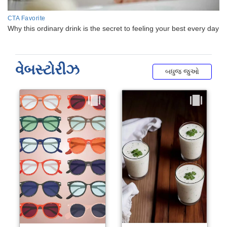
વેબસ્ટોરીઝ
બધુજ જુઓ