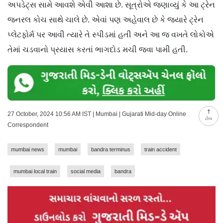
અપડેટ્સ સામે આવશે એવી આશા છે. સૂત્રોએ જણાવ્યું કે આ ટ્રેન
જનરલ કોચ સાથે ચાલે છે. એવાં પણ અહેવાલ છે કે જ્યારે ટ્રેન
પ્લેટફોર્મ પર આવી ત્યારે તે સ્પીડમાં હતી અને આ જ વખતે લોકોએ
તેમાં ચડવાનો પ્રયાસ કરતાં ભાગદોડ મચી જવા પામી હતી.
27 October, 2024 10:56 AM IST | Mumbai | Gujarati Mid-day Online
ટોચ
Correspondent
mumbai news
mumbai
bandra terminus
train accident
mumbai local train
social media
bandra