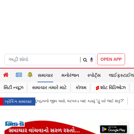
|
OPEN APP
સમાચાર
મનોરંજન
સ્પોર્ટ્સ
લાઈફસ્ટાઈલ
સિટી ન્યૂઝ
સમાચાર તમારે માટે
કૉલમ
શૉટ વિડિઓઝ
ડ બાદ કહ્યું “હું ઘરે જઈ શકું?”
‘હું બાબા બાગેશ્વર નથી...’: IIT દિલ્હીમાં વિદ્ય
બ્રેકિંગ સમાચાર