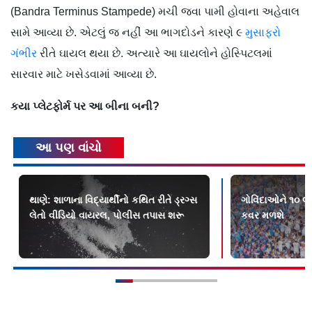
(Bandra Terminus Stampede) મચી જવા પામી હોવાના અહેવાલ
સામે આવ્યા છે. એટલું જ નહીં આ ભાગદોડને કારણે ૯
મુસાફરો
ગંભીર
રીતે ઘાયલ થયા છે. અત્યારે આ ઘાયલોને હોસ્પિટલમાં
સારવાર માટે ખસેડવામાં આવ્યા છે.
કયા પ્લેટફોર્મ પર આ બીના બની?
આ પણ વાંચો
થાણે: શાળાના વિદ્યાર્થીનો કથિત રીતે ડ્રગ્સ
ગોવિંદાઓને ૧૦ લા
લેતો વીડિયો વાયરલ, પોલીસ તપાસ શરૂ
કવર મળશે