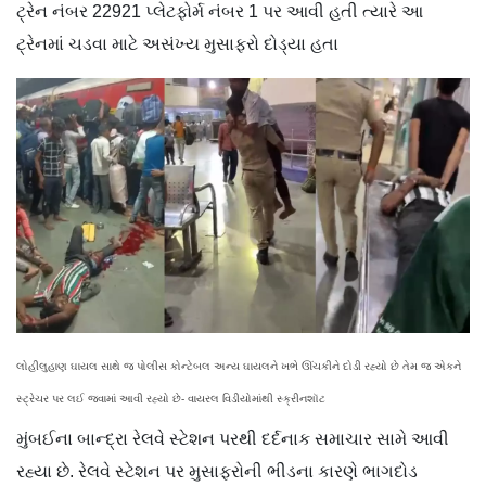
ટ્રેન નંબર 22921 પ્લેટફોર્મ નંબર 1 પર આવી હતી ત્યારે આ
ટ્રેનમાં ચડવા માટે અસંખ્ય મુસાફરો દોડ્યા હતા
લોહીલુહાણ ઘાયલ સાથે જ પોલીસ કોન્ટેબલ અન્ય ઘાયલને ખભે ઊંચકીને દોડી રહ્યો છે તેમ જ એકને
સ્ટ્રેચર પર લઈ જવામાં આવી રહ્યો છે- વાયરલ વિડીયોમાંથી સ્ક્રીનશૉટ
મુંબઈના બાન્દ્રા રેલવે સ્ટેશન પરથી દર્દનાક સમાચાર સામે આવી
રહ્યા છે. રેલવે સ્ટેશન પર મુસાફરોની ભીડના કારણે ભાગદોડ