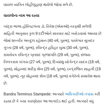
ઘાયલ વ્યક્તિ લોહીલુહાણ થયેલો જોવા મળે છે.
ઘાયલોના નામ આ રહ્યા
બાંદ્રા ભાભા હોસ્પિટલના ડૉ. રિતેશ (એમઓ) તરફથી મળેલી
માહિતી અનુસાર કુલ 9 દર્દીઓને સારવાર માટે ખસેડવામાં આવ્યા છે
જેમાં શબ્બીર અબ્દુલ રહેમાન (40 વર્ષ, પુરુષ), પરમેશ્વર સુખદર
ગુપ્તા (28 વર્ષ, પુરુષ), રવિન્દ્ર હરિહર ચુમા (30 વર્ષ, પુરુષ),
રામસેવક રવિન્દ્ર પ્રસાદ પ્રજાપતિ (29 વર્ષ, પુરુષ), સંજય
તિલકરામ કાંગય (27 વર્ષ, પુરુષ), દિવ્યાંશુ યોગેન્દ્ર યાદવ (18 વર્ષ,
પુરુષ), મોહમ્મદ શરીફ શેખ (25 વર્ષ, પુરુષ), ઇન્દ્રજિત સાહની (19
વર્ષ, પુરુષ), નૂર મોહમ્મદ શેખ (18 વર્ષ, પુરુષ) વગેરેનો સમાવેશ થાય
છે.
Bandra Terminus Stampede: અત્યારે
અધિકારીઓ તપાસ
કરી
રહ્યા છે કે કયા કારણોસર આ ભાગદોડ થઈ હતી. અત્યારે વધુ