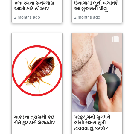
કયા રંગનાં સનગ્લાસ
ઉનાળામાં લૂથી બચાવશે
આંખો માટે યોગ્ય?
આ ગુજરાતી પીણું
2 months ago
2 months ago
માકડના ત્રાસથી કઈ
પરફ્યુમની સુગંધને
રીતે છુટકારો મેળવવો?
લાંબો સમય સુધી
ટકાવવા શું કરશો?