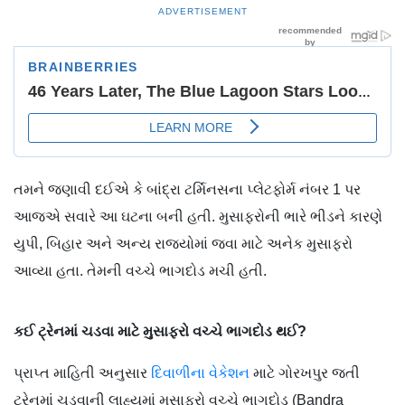
ADVERTISEMENT
તમને જણાવી દઈએ કે બાંદ્રા ટર્મિનસના પ્લેટફોર્મ નંબર 1 પર
આજએ સવારે આ ઘટના બની હતી. મુસાફરોની ભારે ભીડને કારણે
યુપી, બિહાર અને અન્ય રાજ્યોમાં જવા માટે અનેક મુસાફરો
આવ્યા હતા. તેમની વચ્ચે ભાગદોડ મચી હતી.
કઈ ટ્રેનમાં ચડવા માટે મુસાફરો વચ્ચે ભાગદોડ થઈ?
પ્રાપ્ત માહિતી અનુસાર
દિવાળીના વેકેશન
માટે ગોરખપુર જતી
ટ્રેનમાં ચડવાની લાહ્યમાં મુસાફરો વચ્ચે ભાગદોડ (Bandra