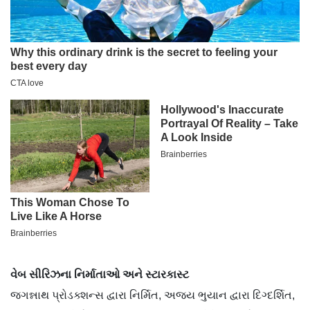
વેબ સીરિઝના નિર્માતાઓ અને સ્ટારકાસ્ટ
જગન્નાથ પ્રોડક્શન્સ દ્વારા નિર્મિત, અજય ભુયાન દ્વારા દિગ્દર્શિત,