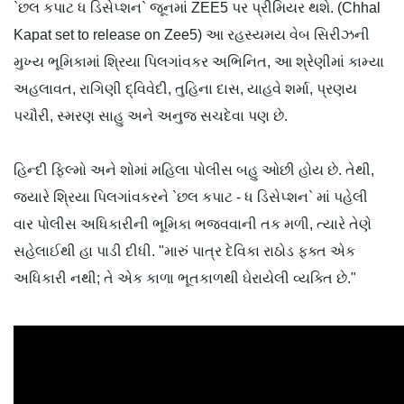
`છલ કપાટ ધ ડિસેપ્શન` જૂનમાં ZEE5 પર પ્રીમિયર થશે. (Chhal
Kapat set to release on Zee5) આ રહસ્યમય વેબ સિરીઝની
મુખ્ય ભૂમિકામાં શ્રિયા પિલગાંવકર અભિનિત, આ શ્રેણીમાં કામ્યા
અહલાવત, રાગિણી દ્વિવેદી, તુહિના દાસ, યાહવે શર્મા, પ્રણય
પચૌરી, સ્મરણ સાહુ અને અનુજ સચદેવા પણ છે.
હિન્દી ફિલ્મો અને શોમાં મહિલા પોલીસ બહુ ઓછી હોય છે. તેથી,
જ્યારે શ્રિયા પિલગાંવકરને `છલ કપાટ - ધ ડિસેપ્શન` માં પહેલી
વાર પોલીસ અધિકારીની ભૂમિકા ભજવવાની તક મળી, ત્યારે તેણે
સહેલાઈથી હા પાડી દીધી. "મારું પાત્ર દેવિકા રાઠોડ ફક્ત એક
અધિકારી નથી; તે એક કાળા ભૂતકાળથી ઘેરાયેલી વ્યક્તિ છે."