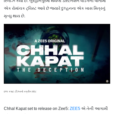
રિલીઝ કર્યો છે. બુરહાનપુરમાં થયેલા ડેસ્ટિનેશન વેડિંગની વાર્તામાં
એક રોમાંચક ટ્વિસ્ટ આવે છે જ્યારે દુલ્હનના એક ખાસ મિત્રનું
મૃત્યુ થાય છે.
છલ કપાટ ટીઝરનો સ્ક્રીન શૉટ
Chhal Kapat set to release on Zee5:
ZEE5
એ તેની આગામી