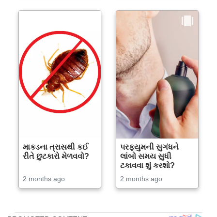
માકડના ત્રાસથી કઈ
પરફ્યુમની સુગંધને
રીતે છુટકારો મેળવવો?
લાંબો સમય સુધી
ટકાવવા શું કરશો?
2 months ago
2 months ago