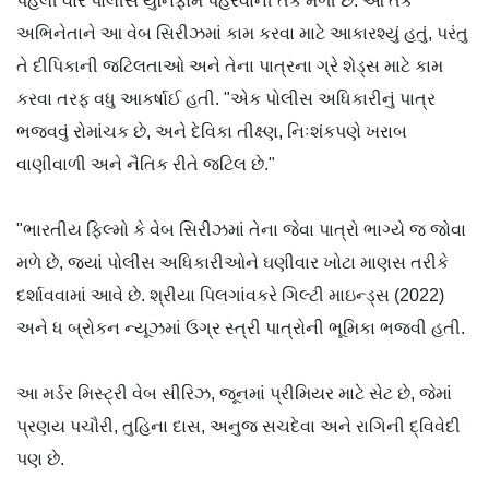
પહેલી વાર પોલીસ યુનિફોર્મ પહેરવાની તક મળી છે. આ તક
અભિનેતાને આ વેબ સિરીઝમાં કામ કરવા માટે આકારશ્યું હતું, પરંતુ
તે દીપિકાની જટિલતાઓ અને તેના પાત્રના ગ્રે શેડ્સ માટે કામ
કરવા તરફ વધુ આકર્ષાઈ હતી. "એક પોલીસ અધિકારીનું પાત્ર
ભજવવું રોમાંચક છે, અને દેવિકા તીક્ષ્ણ, નિઃશંકપણે ખરાબ
વાણીવાળી અને નૈતિક રીતે જટિલ છે."
"ભારતીય ફિલ્મો કે વેબ સિરીઝમાં તેના જેવા પાત્રો ભાગ્યે જ જોવા
મળે છે, જ્યાં પોલીસ અધિકારીઓને ઘણીવાર ખોટા માણસ તરીકે
દર્શાવવામાં આવે છે. શ્રીયા પિલગાંવકરે ગિલ્ટી માઇન્ડ્સ (2022)
અને ધ બ્રોકન ન્યૂઝમાં ઉગ્ર સ્ત્રી પાત્રોની ભૂમિકા ભજવી હતી.
આ મર્ડર મિસ્ટ્રી વેબ સીરિઝ, જૂનમાં પ્રીમિયર માટે સેટ છે, જેમાં
પ્રણય પચૌરી, તુહિના દાસ, અનુજ સચદેવા અને રાગિની દ્વિવેદી
પણ છે.