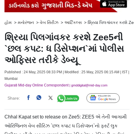
હોમ
>
મનોરંજન
>
વેબ સિરીઝ
>
આર્ટિકલ્સ
>
શ્રિયા પિલગાંવકર કરશે Ze
શ્રિયા પિલગાંવકર કરશે Zee5ની
`છલ કપટ: ધ ડિસેપ્શન`માં પોલીસ
ઓફિસર તરીકે ડેબ્યૂ
Published : 24 May, 2025 08:33 PM | Modified : 25 May, 2025 06:15 AM | IST |
Mumbai
Gujarati Mid-day Online Correspondent
| gmddigital@mid-day.com
Share:
Follow Us
Chhal Kapat set to release on Zee5: ZEE5 એ તેની આગામી
ઓરિજિનલ વેબ સીરિઝ `છલ કપાટ ધ ડિસેપ્શન`નો ફર્સ્ટ લુક