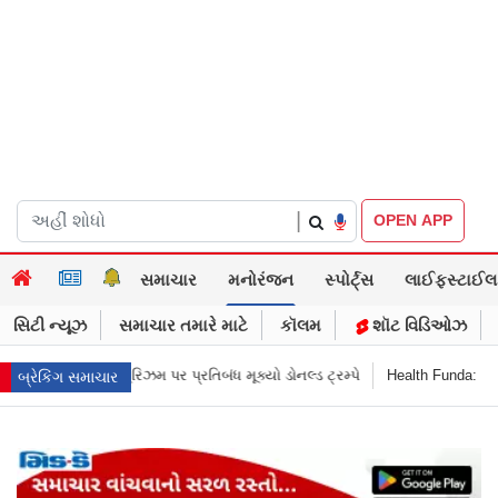
|
OPEN APP
સમાચાર
મનોરંજન
સ્પોર્ટ્સ
લાઈફસ્ટાઈલ
સિટી ન્યૂઝ
સમાચાર તમારે માટે
કૉલમ
શૉટ વિડિઓઝ
ૂક્યો ડોનલ્ડ ટ્રમ્પે
Health Funda: મહારાષ્ટ્રમાં શાળાની બહાર જંક ફૂડ બૅન! બા
બ્રેકિંગ સમાચાર