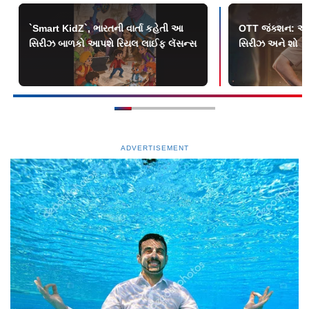
`Smart KidZ`, ભારતની વાર્તા કહેતી આ
OTT જંક્શન: આ 
સિરીઝ બાળકો આપશે રિયલ લાઈફ લૅસન્સ
સિરીઝ અને શો
ADVERTISEMENT