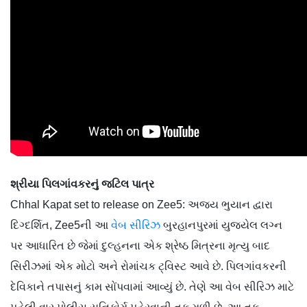
શ્રીયા પિલગાંવકરનું જટિલ પાત્ર
Chhal Kapat set to release on Zee5: અજય ભુયાન દ્વારા
દિગ્દર્શિત, Zee5ની આ
વેબ સીરિઝ
બુરહાનપુરમાં યુજયેલ લગ્ન
પર આધારિત છે જેમાં દુલ્હનના એક શ્રેષ્ઠ મિત્રના મૃત્યુ બાદ
સિરીઝમાં એક મોટો અને રોમાંચક ટ્વિસ્ટ આવે છે. પિલગાંવકરની
દેવિકાને તપાસનું કામ સોંપવામાં આવ્યું છે. તેણે આ વેબ સીરિઝ માટે