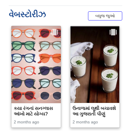
વેબસ્ટોરીઝ
બધુજ જુઓ
કયા રંગનાં સનગ્લાસ
ઉનાળામાં લૂથી બચાવશે
આંખો માટે યોગ્ય?
આ ગુજરાતી પીણું
2 months ago
2 months ago