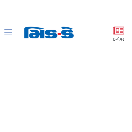
ઇ-પેપર