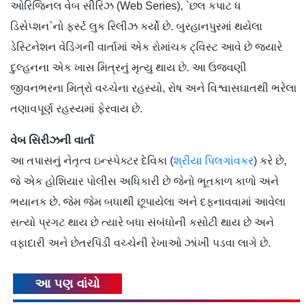
ઓરિજિનલ વેબ સીરિઝ (Web Series), `છલ કપાટ ધ
ડિસેપ્શન`નો ફર્સ્ટ લુક રિલીઝ કર્યો છે. બુરહાનપુરમાં થયેલા
ડેસ્ટિનેશન વેડિંગની વાર્તામાં એક રોમાંચક ટ્વિસ્ટ આવે છે જ્યારે
દુલ્હનના એક ખાસ મિત્રનું મૃત્યુ થાય છે. આ ઉજવણી
જીવનભરના મિત્રો વચ્ચેના રહસ્યો, રોષ અને વિશ્વાસઘાતથી ભરેલા
તણાવપૂર્ણ રહસ્યમાં ફેરવાય છે.
વેબ સિરીઝની વાર્તા
આ તપાસનું નેતૃત્વ ઇન્સ્પેક્ટર દેવિકા (
શ્રીયા પિલગાંવકર
) કરે છે,
જે એક હોશિયાર પોલીસ અધિકારી છે જેનો ભૂતકાળ કાળો અને
ભયાનક છે. જેમ જેમ બધાથી છૂપાયેલા અને દફનાવવામાં આવેલા
સત્યો પ્રગટ થાય છે ત્યારે બધા સંબંધોની કસોટી થાય છે અને
વફાદારી અને છેતરપિંડી વચ્ચેની રેખાઓ ઝાંખી પડવા લાગે છે.
આ પણ વાંચો