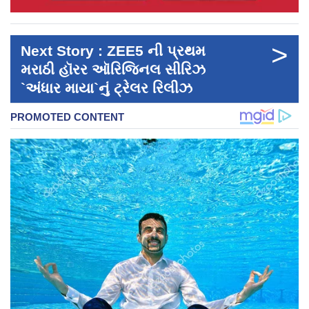
>
Next Story : ZEE5 ની પ્રથમ
મરાઠી હૉરર ઑરિજિનલ સીરિઝ
`અંધાર માયા`નું ટ્રેલર રિલીઝ