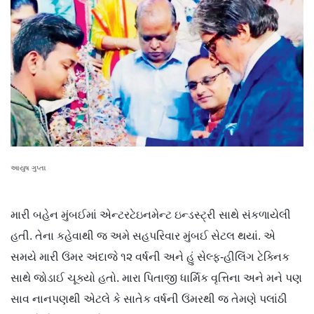
આયુષ ગુપ્તા
મારી બહેન મુંબઈમાં એન્ટરટેઇનમેન્ટ ઇન્ડસ્ટ્રી સાથે સંકળાયેલી
હતી. તેના કહેવાથી જ અમે સહપરિવાર મુંબઈ સેટલ થયાં. એ
સમયે મારી ઉંમર અંદાજે ૧૨ વર્ષની અને હું સેલ્ફ-હીલિંગ ટેક્નિક
સાથે જોડાઈ ચૂક્યો હતો. મારા પિતાજી ધાર્મિક વૃત્તિના અને મને પણ
સાવ નાનપણથી એટલે કે સાતેક વર્ષની ઉંમરથી જ તેમણે પલાંઠી