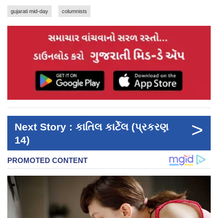
gujarati mid-day
columnists
>
Next Story : કાતિલ કાર્ટેલ (પ્રકરણ
14)