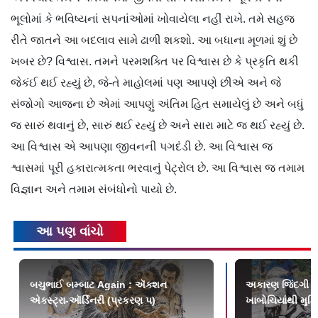
ભૂલોમાં કે ભવિષ્યનાં સપનાંઓમાં ખોવાયેલા નહીં રાખે. તમે સહજ
રીતે જાતને આ બદલાવ સામે ઢાળી શકશો. આ બધાના મૂળમાં શું છે
ખબર છે? વિશ્વાસ. તમને પરમશક્તિ પર વિશ્વાસ છે કે પ્રકૃતિ થકી
જેકંઈ થઈ રહ્યું છે, જે-તે માહોલમાં પણ આપણે છીએ અને જે
સંજોગો આજના છે એમાં આપણું અંતિમ હિત સમાયેલું છે અને બધું
જ સારું થવાનું છે, સારું થઈ રહ્યું છે અને સારા માટે જ થઈ રહ્યું છે.
આ વિશ્વાસ એ આપણા જીવનની પગદંડી છે. આ વિશ્વાસ જ
શ્વાસમાં પૂરી હકારાત્મકતા ભરવાનું પેટ્રોલ છે. આ વિશ્વાસ જ તમામ
વિજ્ઞાન અને તમામ સંબંધોનો પાયો છે.
આ પણ વાંચો
બચુભાઈ બમ્બાટ Again : ઍક્શન
અકારણ જિંદગી છીન
એક્સ્ટ્રા-ઑર્ડિનરી (પ્રકરણ ૫)
ખાબોચિયાંથી મુક્ત