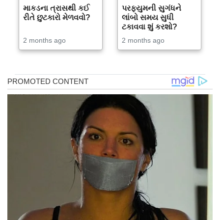
માકડના ત્રાસથી કઈ
પરફ્યુમની સુગંધને
રીતે છુટકારો મેળવવો?
લાંબો સમય સુધી
ટકાવવા શું કરશો?
2 months ago
2 months ago