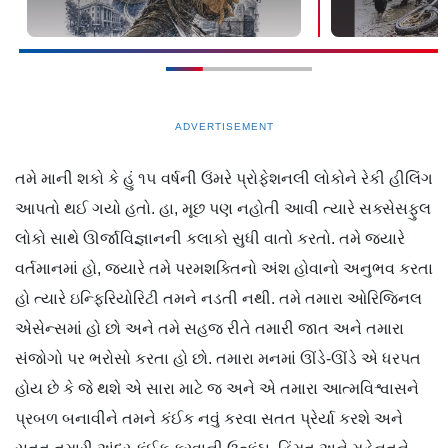
ADVERTISEMENT
તમે માની શકો કે હું ૧૫ વર્ષની ઉંમરે પ્રોફેશનલી લોકોને રેકી હીલિંગ
આપતો થઈ ગયો હતો. હા, મૂછ પણ નહોતી આવી ત્યારે સક્સેસફુલ
લોકો સાથે ઊર્જાવિજ્ઞાનની કલાકો સુધી વાતો કરતો. તમે જ્યારે
વર્તમાનમાં હો, જ્યારે તમે પરમશક્તિનો અંશ હોવાનો અનુભવ કરતા
હો ત્યારે ઇન્ફિરિયોરિટી તમને નડતી નથી. તમે તમારા ઓરિજિનલ
એસેન્સમાં હો છો અને તમે સહજ રીતે તમારી જાત અને તમારા
સંજોગો પર ભરોસો કરતા હો છો. તમારા મનમાં ઊંડે-ઊંડે એ ધરપત
હોય છે કે જે થશે એ સારા માટે જ અને એ તમારા આત્મવિશ્વાસને
પ્રબળ બનાવીને તમને કંઈક નવું કરવા સતત પ્રેર્યા કરશે અને