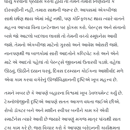
ધાર્યું કરવાના પ્રયાસ કરતા હોય તો તેમને તમારા નિર્ણયની કે
દોરવણીની નહીં, તમારા સાથની જરૂર છે. આપસમાં એકબીજા
સાથે ઘર્ષણ થાય એમાં ખોટું નથી, પણ કૉન્ફ્લિક્ટ થાય ત્યારે વાતને
મહત્ત્વ આપ્યા વિના ઇન્ટેન્શન પર ફોકસ કરો. પેરન્ટ્સ અને સંતાનો
બન્ને જો આટલો બદલાવ લાવશે તો તેમની વચ્ચે સ્મૂધનેસ આવી
જશે. તેમનો એકબીજા માટેનો ગુસ્સો અને આવેશ ઓસરી જશે.
નાનપણથી જ બાળકોમાં સારી આદતોને કલ્ટિવેટ કરો અને એને
માટે એ આદતો પહેલાં તો પેરન્ટ્સે જીવનમાં ઉતારવી પડશે. વહેલા
ઊઠવું, ઊઠીને ધ્યાન ધરવું, દિવસ દરમ્યાન કોઈકના આશીર્વાદ મળે
એવા કામ કરવા વગેરેનું ઊર્જાવિજ્ઞાનની દૃષ્ટિએ ખૂબ મહત્ત્વ છે.
તમને ખબર છે કે આપણે બહારના વિશ્વમાં ખૂબ ડેવલપમેન્ટ કર્યું છે.
ટેક્નૉલૉજીની દૃષ્ટિએ આપણે સતત આગળ વધતા જઈએ છીએ.
રોબો ડૉક્ટર બને અને મશીન સ્વીપર બનીને કામ કરે એવી
સ્માર્ટનેસ ત્યારે આવી છે જ્યારે આપણું મગજ માત્ર પાંચથી સાત
ટકા કામ કરે છે. જરા વિચાર કરો કે આપણા બ્રેઇનની કાર્યક્ષમતા