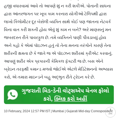
હજી વધારવામાં આવે તો આપણે શું ન કરી શકીએ. પોતાની સાધના
દ્વારા આંતરજગત પર ખૂબ કામ કરનારા યોગીઓ ટેલિપથી દ્વારા
લાખો કિલોમીટર દૂર બેસેલી વ્યક્તિ સાથે કોઈ પણ જાતના નેટવર્ક
વિના વાત કરી શકતી હોય એવું શું કામ ન બને‍? અરે માણસનું મન
જબરદસ્ત રીતે પાવરફુલ છે. તમે વ્યક્તિને પાણી પીવડાવ્યું હોય
અને કહો કે એમાં પૉઇઝન હતું તો તેના મનના તરંગોને કારણે તેના
શરીરની ક્ષમતા છે કે જાતે જ એ પૉઇઝન શરીરમાં ક્રીએટ કરવાનું.
આપણું શરીર એક પ્રકારની કેમિકલ ફૅક્ટરી જ છે. બસ એને
બ્રેઇન તરફથી કમાન્ડ મળવો જોઈએ એટલે મેડિટેશનનો અભ્યાસ
કરો, એ તમારા માઇન્ડને બહુ અદ્ભુત રીતે ટ્રેઇન કરે છે.
10 February, 2024 12:57 PM IST | Mumbai | Gujarati Mid-day Correspondent
ટોચ