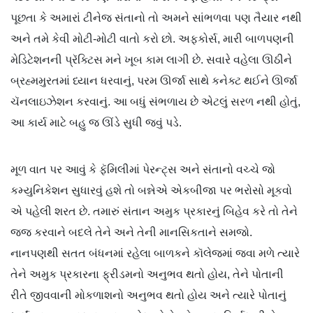
પૂછતા કે અમારાં ટીનેજ સંતાનો તો અમને સાંભળવા પણ તૈયાર નથી
અને તમે કેવી મોટી-મોટી વાતો કરો છો. અફકોર્સ, મારી બાળપણની
મેડિટેશનની પ્રૅક્ટિસ મને ખૂબ કામ લાગી છે. સવારે વહેલા ઊઠીને
બ્રહ્મમુરતમાં ધ્યાન ધરવાનું, પરમ ઊર્જા સાથે કનેક્ટ થઈને ઊર્જા
ચૅનલાઇઝેશન કરવાનું. આ બધું સંભળાય છે એટલું સરળ નથી હોતું,
આ કાર્ય માટે બહુ જ ઊંડે સુધી જવું પડે.
મૂળ વાત પર આવું કે ફૅમિલીમાં પેરન્ટ્સ અને સંતાનો વચ્ચે જો
કમ્યુનિકેશન સુધારવું હશે તો બન્નેએ એકબીજા પર ભરોસો મૂકવો
એ પહેલી શરત છે. તમારું સંતાન અમુક પ્રકારનું બિહેવ કરે તો તેને
જજ કરવાને બદલે તેને અને તેની માનસિકતાને સમજો.
નાનપણથી સતત બંધનમાં રહેલા બાળકને કૉલેજમાં જવા મળે ત્યારે
તેને અમુક પ્રકારના ફ્રીડમનો અનુભવ થતો હોય, તેને પોતાની
રીતે જીવવાની મોકળાશનો અનુભવ થતો હોય અને ત્યારે પોતાનું