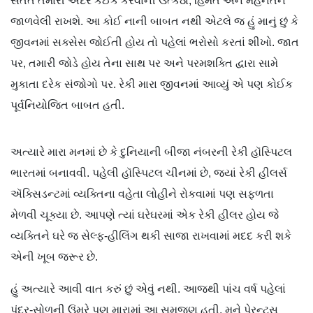
સતત તમારી અંદર કંઈક કરવાની ઉત્કંઠા, હિંમત અને મહેનતને
જાળવેલી રાખશે. આ કોઈ નાની બાબત નથી એટલે જ હું માનું છું કે
જીવનમાં સક્સેસ જોઈતી હોય તો પહેલાં ભરોસો કરતાં શીખો. જાત
પર, તમારી જોડે હોય તેના સાથ પર અને પરમશક્તિ દ્વારા સામે
મુકાતા દરેક સંજોગો પર. રેકી મારા જીવનમાં આવ્યું એ પણ કોઈક
પૂર્વનિયોજિત બાબત હતી.
અત્યારે મારા મનમાં છે કે દુનિયાની બીજા નંબરની રેકી હૉસ્પિટલ
ભારતમાં બનાવવી. પહેલી હૉસ્પિટલ ચીનમાં છે, જ્યાં રેકી હીલર્સ
ઍક્સિડન્ટમાં વ્યક્તિના વહેતા લોહીને રોકવામાં પણ સફળતા
મેળવી ચૂક્યા છે. આપણે ત્યાં ઘરેઘરમાં એક રેકી હીલર હોય જે
વ્યક્તિને ઘરે જ સેલ્ફ-હીલિંગ થકી સાજા રાખવામાં મદદ કરી શકે
એની ખૂબ જરૂર છે.
હું અત્યારે આવી વાત કરું છું એવું નથી. આજથી પાંચ વર્ષ પહેલાં
પંદર-સોળની ઉંમરે પણ મારામાં આ સમજણ હતી. મને પેરન્ટ્સ