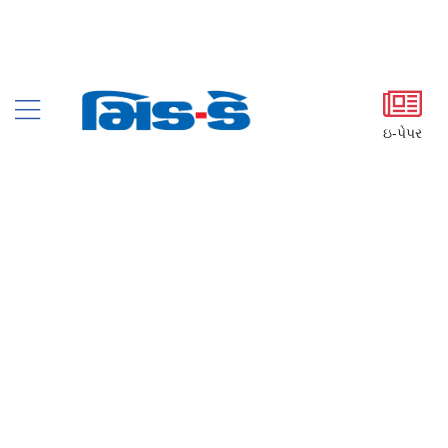
ઇ-પેપર