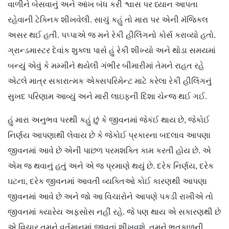
વાળીને બેસવાનું અને આંખ બંધ કરી શ્વાસ પર ધ્યાન આપતા
રહેવાની ટેક્નિક શીખવેલી. સાચું કહું તો મારા પર એની મૅજિકલ
અસર થઈ હતી. પપ્પાએ જ મને રેકી હીલિંગનો કોર્સ કરાવ્યો હતો.
ગ્રાન્ડમાસ્ટર દેવાંક શુક્લા પાસે હું રેકી શીખ્યો અને થોડા સમયમાં
બન્યું એવું કે મમ્મીને થયેલી ગંભીર બીમારીમાં તેમને રાહત રહે
એટલે માત્ર સકારાત્મક એક્સપરિમેન્ટ માટે કરેલા રેકી હીલિંગનું
સુખદ પરિણામ આવ્યું અને મારી લાઇફની દિશા ચેન્જ થઈ ગઈ.
હું મારા અનુભવ પરથી કહું છું કે જીવનમાં જેકંઈ થાય છે, જેકોઈ
નિર્ણય આપણાથી લેવાય છે કે જેકોઈ પ્રકારના બદલાવ આપણા
જીવનમાં આવે છે એની પાછળ પરમશક્તિ કામ કરતી હોય છે. એ
એમ જ થવાનું હતું અને એ જ પ્રમાણે થયું છે. દરેક નિર્ણય, દરેક
ઘટના, દરેક જીવનમાં આવતી વ્યક્તિઓ કોઈ કારણથી આપણા
જીવનમાં આવે છે અને જો આ વિચારોને આપણે પકડી રાખીએ તો
જીવનમાં ક્યારેય અફસોસ નહીં રહે. જે પણ થાય એ સકારણથી છે
એ વિચાર તમને વર્તમાનમાં જીવતાં શીખવશે. તમને ભૂતકાળની