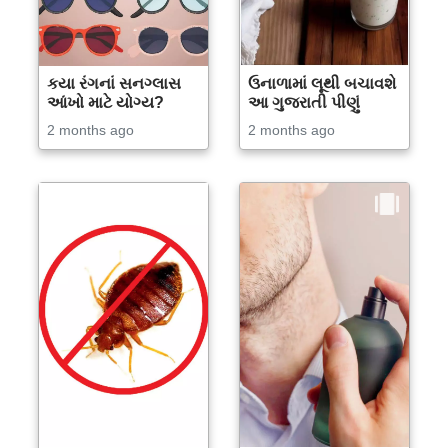
કયા રંગનાં સનગ્લાસ
ઉનાળામાં લૂથી બચાવશે
આંખો માટે યોગ્ય?
આ ગુજરાતી પીણું
2 months ago
2 months ago