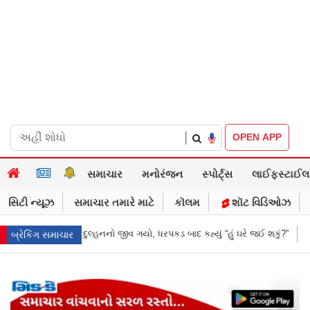
|
OPEN APP
સમાચાર
મનોરંજન
સ્પોર્ટ્સ
લાઈફસ્ટાઈલ
સિટી ન્યૂઝ
સમાચાર તમારે માટે
કૉલમ
શૉટ વિડિઓઝ
કડ બાદ કહ્યું “હું ઘરે જઈ શકું?”
‘હું બાબા બાગેશ્વર નથી...’: IIT દિલ્હીમાં વિદ
બ્રેકિંગ સમાચાર