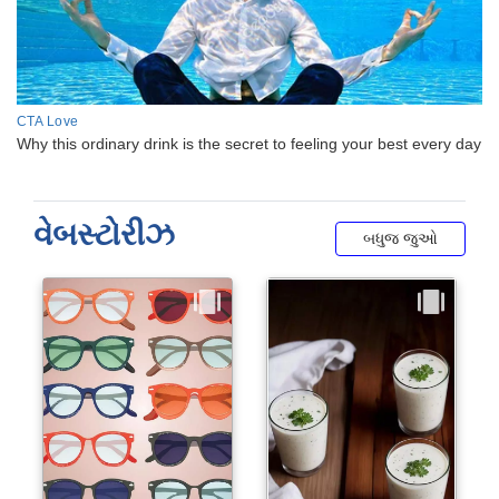
વેબસ્ટોરીઝ
બધુજ જુઓ