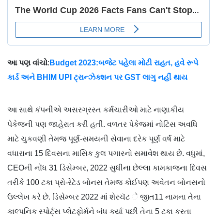
આ પણ વાંચો
:
Budget 2023:બજેટ પહેલા મોટી રાહત, હવે રૂપે
કાર્ડ અને BHIM UPI ટ્રાન્ઝેક્શન પર GST લાગુ નહીં થાય
આ સાથે કંપનીએ અસરગ્રસ્ત કર્મચારીઓ માટે નાણાકીય
પેકેજની પણ જાહેરાત કરી હતી. વળતર પેકેજમાં નોટિસ અવધિ
માટે ચુકવણી તેમજ પૂર્ણ-સમયની સેવાના દરેક પૂર્ણ વર્ષ માટે
વધારાના 15 દિવસના માસિક કુલ પગારનો સમાવેશ થાય છે. વધુમાં,
CEOની નોંધ 31 ડિસેમ્બર, 2022 સુધીના છેલ્લા કામકાજના દિવસ
તરીકે 100 ટકા પ્રો-રેટેડ બોનસ તેમજ કોઈપણ અવેતન બોનસનો
ઉલ્લેખ કરે છે. ડિસેમ્બર 2022 માં શેરચૅટ ે જીત11 નામના તેના
કાલ્પનિક સ્પોર્ટ્સ પ્લેટફોર્મને બંધ કર્યા પછી તેના 5 ટકા કરતા