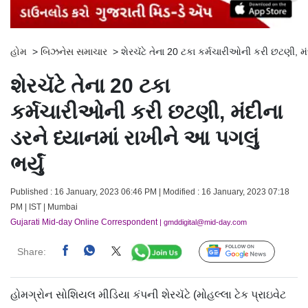
હોમ
>
બિઝનેસ સમાચાર
>
શેરચૅટે તેના 20 ટકા કર્મચારીઓની કરી છટણી, મંદી
શેરચૅટે તેના 20 ટકા
કર્મચારીઓની કરી છટણી, મંદીના
ડરને ધ્યાનમાં રાખીને આ પગલું
ભર્યું
Published : 16 January, 2023 06:46 PM | Modified : 16 January, 2023 07:18
PM | IST | Mumbai
Gujarati Mid-day Online Correspondent
| gmddigital@mid-day.com
Share:
Follow Us
હોમગ્રોન સોશિયલ મીડિયા કંપની શેરચૅટે (મોહલ્લા ટેક પ્રાઇવેટ