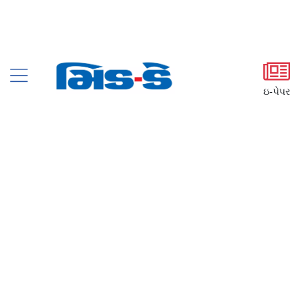
ઇ-પેપર