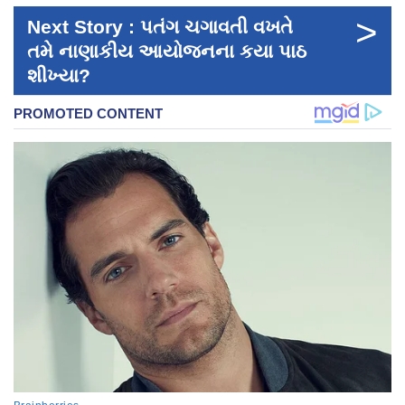
>
Next Story : પતંગ ચગાવતી વખતે
તમે નાણાકીય આયોજનના કયા પાઠ
શીખ્યા?