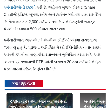
લિમિટેડ) એ અનિશ્ચિત બજાર પરિસ્થિતિઓને કારણે તેના 20 ટકા
કર્મચારીઓની છટણી
કરી છે. અહેવાલ મુજબ શેરચૅટ (Share
Chat)જે ટ્વિટર, ગૂગલ, સ્નેપ અને ટાઈગર ગ્લોબલ દ્વારા સમર્થિત
છે, તેના લગભગ 2,300 કર્મચારીઓ છે અને છટણીથી સમગ્ર
કંપનીમાં લગભગ 500 લોકોને અસર થશે.
કર્મચારીઓને એક નોંધમાં કંપનીના સીઈઓ અંકુશ સચદેવાએ
જણાવ્યું હતું કે, "હાલના અનિશ્ચિત મેક્રો ઈકોનોમિક વાતાવરણમાં
અમારી કંપનીના નાણાકીય સ્વાસ્થ્યને સુનિશ્ચિત કરવા માટે, અમે
અમારા પ્રતિભાશાળી FTEsમાંથી લગભગ 20 ટકા કર્મચારીને છૂટા
કરવા માટેનો કઠિન નિર્ણય લીધો છે.
આ પણ વાંચો
CASના નામે થયેલા ખેલાનું ઍડ્જસ્ટમેન્ટ,
અનાવિલ ભારતની પ્
સેન્સેક્સના મુકાબલે નિફ્ટીમાં મોટો ઘટાડો
વિન્ડમિલ ટાવર ઉ