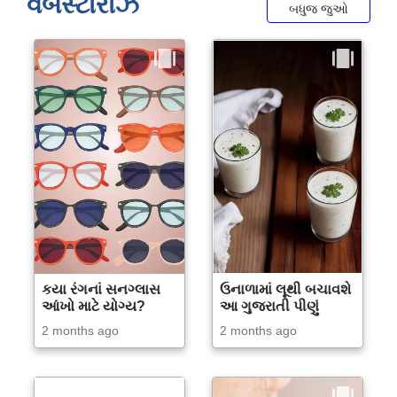
વેબસ્ટોરીઝ
બધુજ જુઓ
કયા રંગનાં સનગ્લાસ
ઉનાળામાં લૂથી બચાવશે
આંખો માટે યોગ્ય?
આ ગુજરાતી પીણું
2 months ago
2 months ago