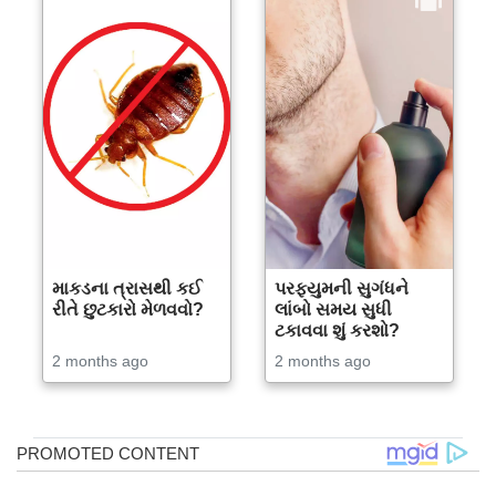
માકડના ત્રાસથી કઈ
પરફ્યુમની સુગંધને
રીતે છુટકારો મેળવવો?
લાંબો સમય સુધી
ટકાવવા શું કરશો?
2 months ago
2 months ago