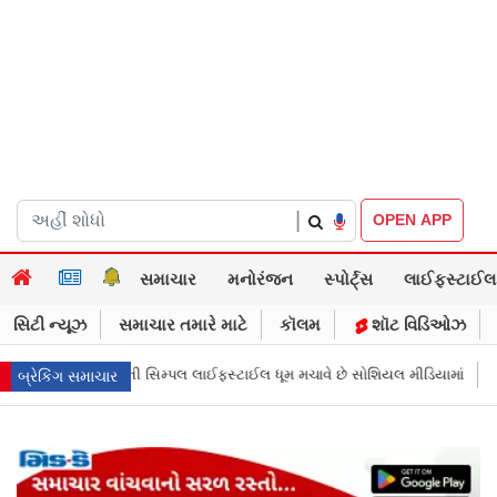
|
OPEN APP
સમાચાર
મનોરંજન
સ્પોર્ટ્સ
લાઈફસ્ટાઈલ
સિટી ન્યૂઝ
સમાચાર તમારે માટે
કૉલમ
શૉટ વિડિઓઝ
ાઈલ ધૂમ મચાવે છે સોશિયલ મીડિયામાં
માર્ક ઝુકરબર્ગે માની Metaની ભૂલ, ચાઈલ્
બ્રેકિંગ સમાચાર