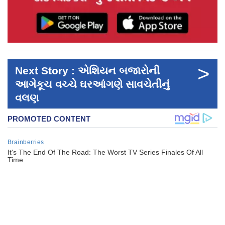
>
Next Story : એશિયન બજારોની
આગેકૂચ વચ્ચે ઘરઆંગણે સાવચેતીનું
વલણ