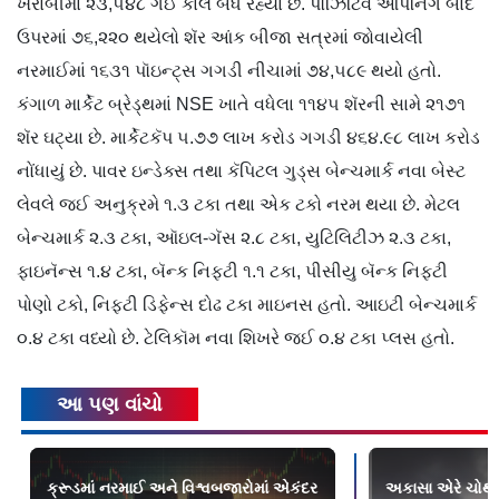
ખરાબીમાં ૨૩,૫૪૮ ગઈ કાલે બંધ રહ્યાં છે. પૉઝિટિવ ઓપનિંગ બાદ
ઉપરમાં ૭૬,૨૨૦ થયેલો શૅર આંક બીજા સત્રમાં જોવાયેલી
નરમાઈમાં ૧૬૩૧ પૉઇન્ટ્સ ગગડી નીચામાં ૭૪,૫૮૯ થયો હતો.
કંગાળ માર્કેટ બ્રેડ્થમાં NSE ખાતે વધેલા ૧૧૪૫ શૅરની સામે ૨૧૭૧
શૅર ઘટ્યા છે. માર્કેટકૅપ ૫.૭૭ લાખ કરોડ ગગડી ૪૬૪.૯૮ લાખ કરોડ
નોંધાયું છે. પાવર ઇન્ડેક્સ તથા કૅપિટલ ગુડ્સ બેન્ચમાર્ક નવા બેસ્ટ
લેવલે જઈ અનુક્રમે ૧.૩ ટકા તથા એક ટકો નરમ થયા છે. મેટલ
બેન્ચમાર્ક ૨.૩ ટકા, ઑઇલ-ગૅસ ૨.૮ ટકા, યુટિલિટીઝ ૨.૩ ટકા,
ફાઇનૅન્સ ૧.૪ ટકા, બૅન્ક નિફ્ટી ૧.૧ ટકા, પીસીયુ બૅન્ક નિફ્ટી
પોણો ટકો, નિફ્ટી ડિફેન્સ દોઢ ટકા માઇનસ હતો. આઇટી બેન્ચમાર્ક
૦.૪ ટકા વધ્યો છે. ટેલિકૉમ નવા શિખરે જઈ ૦.૪ ટકા પ્લસ હતો.
આ પણ વાંચો
ક્રૂડમાં નરમાઈ અને વિશ્વબજારોમાં એકંદર
અકાસા એરે ચોથી વ