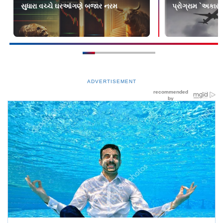
સુધારા વચ્ચે ઘરઆંગણે બજાર નરમ
પ્રોગ્રામ `અકાસા
ADVERTISEMENT