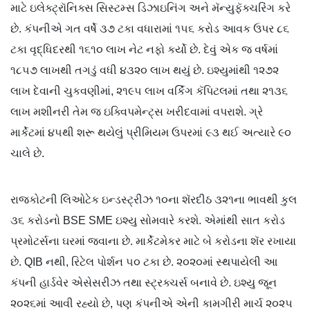
માટે ઇલેક્ટ્રૉનિક્સ સિસ્ટમ્સ ડિઝાઇનિંગ અને મૅન્યુફૅક્ચરિંગ કરે
છે. કંપનીએ ગત વર્ષે ૩૭ ટકા વધારામાં ૧૫૬ કરોડ આવક ઉપર ૮૬
ટકા વૃદ્ધિદરથી ૧૬૧૦ લાખ નેટ નફો કર્યો છે. દેવું એક જ વર્ષમાં
૧૮૫૭ લાખથી તગડું વધી ૪૩૨૦ લાખ થયું છે. ઇશ્યુમાંથી ૧૨૭૨
લાખ દેવાની ચુકવણીમાં, ૨૧૯૫ લાખ વર્કિંગ કૅપિટલમાં તથા ૨૧૩૬
લાખ મશીનરી તેમ જ ઇક્વિપમેન્ટ્સ ખરીદવામાં વપરાશે. ગ્રે
માર્કેટમાં ૪૫થી શરૂ થયેલું પ્રીમિયમ ઉપરમાં ૯૩ થઈ અત્યારે ૯૦
ચાલે છે.
રાજકોટની લિઓટેક ઇન્ડસ્ટ્રીઝ ૧૦ના શૅરદીઠ ૩૨૧ના ભાવથી કુલ
૩૬ કરોડનો BSE SME ઇશ્યુ સોમવારે કરશે. એમાંથી સાત કરોડ
પ્રમોટર્સના ઘરમાં જવાના છે. માર્કેટમેકર માટે બે કરોડના શૅર રખાયા
છે. QIB નથી, રિટેલ પોર્શન ૫૦ ટકા છે. ૨૦૨૦માં સ્થપાયેલી આ
કંપની હાર્ડવેર એસેસરીઝ તથા સ્ટ્રક્ચર્સ બનાવે છે. ઇશ્યુ જૂન
૨૦૨૬માં આવી રહ્યો છે, પણ કંપનીએ એની કામગીરી માર્ચ ૨૦૨૫