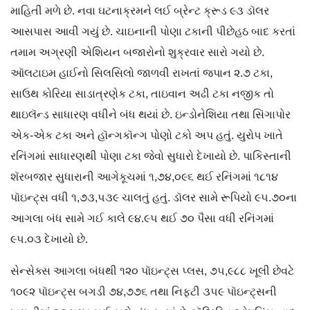
માહિતી મળે છે. નવા ઘટનાક્રમને લઈ બ્રેન્ટ ક્રૂડ ૯૩ ડૉલર
આસપાસ આવી ગયું છે. ચાઇનાની પોણા ટકાની પીછેહઠ બાદ કરતાં
તમામ અગ્રણી એશિયન બજારોનો શુક્રવાર સારો ગયો છે.
ઑલટાઇમ હાઈનો સિલસિલો જાળવી રાખતાં જપાન ૨.૭ ટકા,
સાઉથ કોરિયા સાડાત્રણેક ટકા, તાઇવાન અઢી ટકા નજીક તો
થાઇલૅન્ડ સાધારણ વધીને બંધ થયાં છે. ઇન્ડોનેશિયા તથા સિંગાપોર
એક-એક ટકા અને હૉન્ગકૉન્ગ પોણો ટકો અપ હતું. યુરોપ ખાતે
રનિંગમાં સાધારણથી પોણા ટકા જેવો સુધારો દેખાયો છે. પાકિસ્તાની
શૅરબજાર સુધારાની આગેકૂચમાં ૧,૭૪,૦૯૬ થઈ રનિંગમાં ૧૮૧૪
પૉઇન્ટ્સ વધી ૧,૭૩,૫૩૯ ચાલતું હતું. ડૉલર સામે રૂપિયો ૯૫.૭૦ના
આગલા બંધ સામે ગઈ કાલે ૯૪.૯૫ થઈ ૭૦ પૈસા વધી રનિંગમાં
૯૫.૦૩ દેખાયો છે.
સેન્સેક્સ આગલા બંધથી ૧૨૦ પૉઇન્ટ્સ પ્લસ, ૭૫,૯૮૮ ખૂલી છેવટે
૧૦૯૨ પૉઇન્ટ્સ બગડી ૭૪,૭૭૬ તથા નિફ્ટી ૩૫૯ પૉઇન્ટ્સની