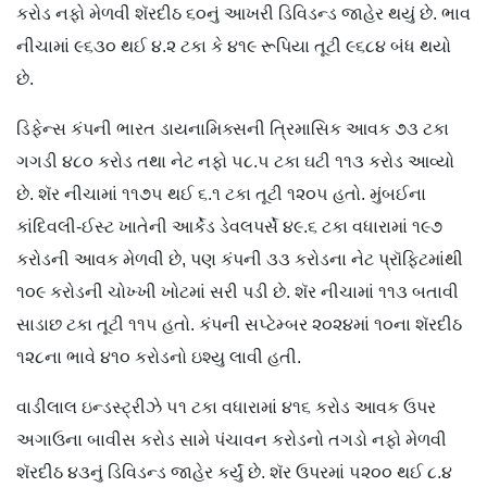
કરોડ નફો મેળવી શૅરદીઠ ૬૦નું આખરી ડિવિડન્ડ જાહેર થયું છે. ભાવ
નીચામાં ૯૬૩૦ થઈ ૪.૨ ટકા કે ૪૧૯ રૂપિયા તૂટી ૯૬૮૪ બંધ થયો
છે.
ડિફેન્સ કંપની ભારત ડાયનામિક્સની ત્રિમાસિક આવક ૭૩ ટકા
ગગડી ૪૮૦ કરોડ તથા નેટ નફો ૫૮.૫ ટકા ઘટી ૧૧૩ કરોડ આવ્યો
છે. શૅર નીચામાં ૧૧૭૫ થઈ ૬.૧ ટકા તૂટી ૧૨૦૫ હતો. મુંબઈના
કાંદિવલી-ઈસ્ટ ખાતેની આર્કેડ ડેવલપર્સે ૪૯.૬ ટકા વધારામાં ૧૯૭
કરોડની આવક મેળવી છે, પણ કંપની ૩૩ કરોડના નેટ પ્રૉફિટમાંથી
૧૦૯ કરોડની ચોખ્ખી ખોટમાં સરી પડી છે. શૅર નીચામાં ૧૧૩ બતાવી
સાડાછ ટકા તૂટી ૧૧૫ હતો. કંપની સપ્ટેમ્બર ૨૦૨૪માં ૧૦ના શૅરદીઠ
૧૨૮ના ભાવે ૪૧૦ કરોડનો ઇશ્યુ લાવી હતી.
વાડીલાલ ઇન્ડસ્ટ્રીઝે ૫૧ ટકા વધારામાં ૪૧૬ કરોડ આવક ઉપર
અગાઉના બાવીસ કરોડ સામે પંચાવન કરોડનો તગડો નફો મેળવી
શૅરદીઠ ૪૩નું ડિવિડન્ડ જાહેર કર્યું છે. શૅર ઉપરમાં ૫૨૦૦ થઈ ૮.૪