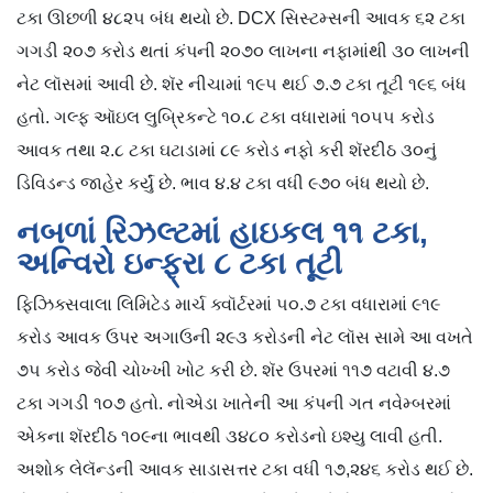
ટકા ઊછળી ૪૮૨૫ બંધ થયો છે. DCX સિસ્ટમ્સની આવક ૬૨ ટકા
ગગડી ૨૦૭ કરોડ થતાં કંપની ૨૦૭૦ લાખના નફામાંથી ૩૦ લાખની
નેટ લૉસમાં આવી છે. શૅર નીચામાં ૧૯૫ થઈ ૭.૭ ટકા તૂટી ૧૯૬ બંધ
હતો. ગલ્ફ ઑઇલ લુબ્રિકન્ટે ૧૦.૮ ટકા વધારામાં ૧૦૫૫ કરોડ
આવક તથા ૨.૮ ટકા ઘટાડામાં ૮૯ કરોડ નફો કરી શૅરદીઠ ૩૦નું
ડિવિડન્ડ જાહેર કર્યું છે. ભાવ ૪.૪ ટકા વધી ૯૭૦ બંધ થયો છે.
નબળાં રિઝલ્ટમાં હાઇકલ ૧૧ ટકા,
અન્વિરો ઇન્ફ્રા ૮ ટકા તૂટી
ફિઝિક્સવાલા લિમિટેડ માર્ચ ક્વૉર્ટરમાં ૫૦.૭ ટકા વધારામાં ૯૧૯
કરોડ આવક ઉપર અગાઉની ૨૯૩ કરોડની નેટ લૉસ સામે આ વખતે
૭૫ કરોડ જેવી ચોખ્ખી ખોટ કરી છે. શૅર ઉપરમાં ૧૧૭ વટાવી ૪.૭
ટકા ગગડી ૧૦૭ હતો. નોએડા ખાતેની આ કંપની ગત નવેમ્બરમાં
એકના શૅરદીઠ ૧૦૯ના ભાવથી ૩૪૮૦ કરોડનો ઇશ્યુ લાવી હતી.
અશોક લેલૅન્ડની આવક સાડાસત્તર ટકા વધી ૧૭,૨૪૬ કરોડ થઈ છે.