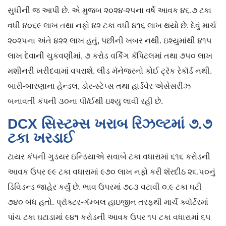
સુધીની જ આપી છે. એ મુજબ ૨૦૨૪-૨૫ના વર્ષે આવક ૪૬.૭ ટકા
વધી ૪૦૬૯ લાખ તથા નફો ૪૨ ટકા વધી ૪૧૬ લાખ થયો છે. દેવું માર્ચ
૨૦૨૫ના અંતે ૪૨૨ લાખ હતું, પછીની ખબર નથી. ઇશ્યુમાંથી ૪૧૫
લાખ દેવાની ચુકવણીમાં, ૭ કરોડ વર્કિંગ કૅપિટલમાં તથા ૭૫૦ લાખ
મશીનરી ખરીદવામાં વપરાશે. લીડ મૅનેજરનો કોઈ ટ્રૅક રેકૉર્ડ નથી.
બારી-બારણાના હેન્ડલ, ડોર-સ્ટેપ્સ તથા હાર્ડવેર એસેસરીઝ
બનાવતી કંપની ૩૦ના પી/ઈથી ઇશ્યુ લાવી રહી છે.
DCX સિસ્ટમ્સ ખરાબ રિઝલ્ટમાં ૭.૭
ટકા ખરડાઈ
ટાયર કંપની ગુડયર ઇન્ડિયાએ સવાબે ટકા વધારામાં ૬૧૬ કરોડની
આવક ઉપર ૯૯ ટકા વધારામાં ૯૭૦ લાખ નફો કરી શૅરદીઠ ૨૬.૫૦નું
ડિવિડન્ડ જાહેર કર્યું છે. ભાવ ઉપરમાં ૭૮૩ વટાવી ૦.૯ ટકા ઘટી
૭૪૦ બંધ હતો. પ્રૉક્ટર-ગૅમ્બલ હાઇજીન તરફથી માર્ચ ક્વૉર્ટરમાં
પાંચ ટકા ઘટાડામાં ૯૪૧ કરોડની આવક ઉપર ૧૫ ટકા વધારામાં ૬૫