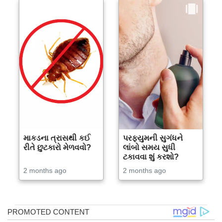
માકડના ત્રાસથી કઈ
પરફ્યુમની સુગંધને
રીતે છુટકારો મેળવવો?
લાંબો સમય સુધી
ટકાવવા શું કરશો?
2 months ago
2 months ago