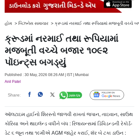
હોમ
>
બિઝનેસ સમાચાર
>
ક્રૂડમાં નરમાઈ તથા રૂપિયામાં મજબૂતી વચ્ચે બ
ક્રૂડમાં નરમાઈ તથા રૂપિયામાં
મજબૂતી વચ્ચે બજાર ૧૦૯૨
પૉઇન્ટ્સ બગડ્યું
Published : 30 May, 2026 08:26 AM | IST | Mumbai
Anil Patel
Share:
Follow Us
ઑલટાઇમ હાઈનો શિરસ્તો જાળવી રાખતાં જપાન, તાઇવાન, સાઉથ
કોરિયા અને થાઇલૅન્ડ વધીને બંધ : રિલાયન્સમાં ડિવિડન્ડની રેકૉર્ડ-
ડેટ ૬ જૂન તથા ૧૯મીએ AGM જાહેર કરાઈ, શૅર બે ટકા ડાઉન :