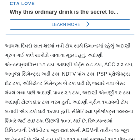
આગલા દિવસે સાત શૅરમાં નવી ટૉપ સાથે ડિમાન્ડમાં રહેલું અદાણી
ગ્રુપ ગઈ કાલે થાકોડો ખાવાના મૂડમાં હતું. અદાણી
એન્ટરપ્રાઇઝિસ ૧.૧ ટકા, અદાણી પોર્ટ્સ ૦.૮ ટકા, ACC ૨.૨ ટકા,
અંબુજા સિમેન્ટ્સ અઢી ટકા, NDTV પાંચ ટકા, PSP પ્રોજેક્ટ્સ
દોઢ ટકા, ઓરિયેન્ટ સિમેન્ટ્સ બે ટકા ઘટી છે, જ્યારે નવા બેસ્ટ
લેવલે ગયા પછી અદાણી પાવર ૨.૧ ટકા, અદાણી એનર્જી ૧.૯ ટકા,
અદાણી ટોટલ ૪.૪ ટકા નરમ હતી. અદાણી ગ્રીન ૧૫૩૨ની ટૉપ
બતાવી એક ટકો ઘટી ૧૪૭૫ હતી. સેમિન્ડિયા પ્રોજેક્ટ્સ ૧૦૯૦ના
શિખરે જઈ ૭.૪ ટકા ઊછળી ૧૦૬૬ થઈ છે. રિલાયન્સમાં
ડિવિડન્ડની રેકૉર્ડ-ડેટ ૬ જૂન થતાં ૪૯મી AGMની તારીખ ૧૯ જૂન
જાહેર થઈ છે, શૅર બે ટકા ઘટી ૧૩૨૩ બંધમાં બજારને ૧૫૨ પૉઇન્ટ્સ