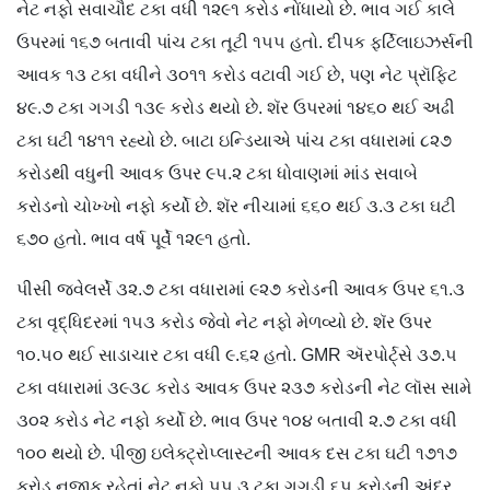
નેટ નફો સવાચૌદ ટકા વધી ૧૨૯૧ કરોડ નોંધાયો છે. ભાવ ગઈ કાલે
ઉપરમાં ૧૬૭ બતાવી પાંચ ટકા તૂટી ૧૫૫ હતો. દીપક ફર્ટિલાઇઝર્સની
આવક ૧૩ ટકા વધીને ૩૦૧૧ કરોડ વટાવી ગઈ છે, પણ નેટ પ્રૉફિટ
૪૯.૭ ટકા ગગડી ૧૩૯ કરોડ થયો છે. શૅર ઉપરમાં ૧૪૬૦ થઈ અઢી
ટકા ઘટી ૧૪૧૧ રહ્યો છે. બાટા ઇન્ડિયાએ પાંચ ટકા વધારામાં ૮૨૭
કરોડથી વધુની આવક ઉપર ૯૫.૨ ટકા ધોવાણમાં માંડ સવાબે
કરોડનો ચોખ્ખો નફો કર્યો છે. શૅર નીચામાં ૬૬૦ થઈ ૩.૩ ટકા ઘટી
૬૭૦ હતો. ભાવ વર્ષ પૂર્વે ૧૨૯૧ હતો.
પીસી જ્વેલર્સે ૩૨.૭ ટકા વધારામાં ૯૨૭ કરોડની આવક ઉપર ૬૧.૩
ટકા વૃદ્ધિદરમાં ૧૫૩ કરોડ જેવો નેટ નફો મેળવ્યો છે. શૅર ઉપર
૧૦.૫૦ થઈ સાડાચાર ટકા વધી ૯.૬૨ હતો. GMR ઍરપોર્ટ્સે ૩૭.૫
ટકા વધારામાં ૩૯૩૮ કરોડ આવક ઉપર ૨૩૭ કરોડની નેટ લૉસ સામે
૩૦૨ કરોડ નેટ નફો કર્યો છે. ભાવ ઉપર ૧૦૪ બતાવી ૨.૭ ટકા વધી
૧૦૦ થયો છે. પીજી ઇલેક્ટ્રોપ્લાસ્ટની આવક દસ ટકા ઘટી ૧૭૧૭
કરોડ નજીક રહેતાં નેટ નફો ૫૫.૩ ટકા ગગડી ૬૫ કરોડની અંદર