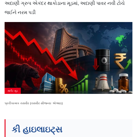
અદાણી ગ્રુપ એકંદર થાકોડાના મૂડમાં, અદાણી પાવર નવી ટોચે
જઈને નરમ પડી
માર્કેટ મૂડ
પ્રતીકાત્મક તસવીર (તસવીર સૌજન્યઃ એઆઇ)
કી હાઇલાઇટ્સ