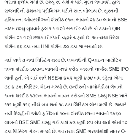
ભરાતાં ફ્લૉપ ગયો છે. ઇશ્યુ રદ થશે કે પછી મુદત લંબાવશે. હાલ
રાજનંદિની ફૅશનમાં પ્રીમિયમ ઘટીને સાત બોલાય છે. સુરતની
હરિકાન્તા ઓવરસીઝનો શૅરદીઠ ૯૧ના ભાવનો ૨૪૩૦ લાખનો BSE
SME ઇશ્યુ બુધવારે કુલ ૧.૧ ગણો ભરાઈ ગયો છે. બે ટકાનો QIB
પોર્શન ૨૧ ગણો છલકાઈ કંપની વહારે ચડ્યો છે. અન્યથા રિટેલ
પોર્શન ૬૬ ટકા તથા HNI પોર્શન ૭૦ ટકા જ ભરાયો છે.
ગઈ કાલે ૩ નવાં લિસ્ટિંગ થયાં છે. લખનઉની Q-લાઇન બાયોટેક
૧૦ના શૅરદીઠ ૩૪૩ના ભાવથી ૨૧૪ કરોડ પ્લસનો લાર્જેસ SME IPO
લાવી હતી એ ગઈ કાલે NSEમાં ૪૫૨ ખૂલી ૪૭૪ બંધ રહેતાં એમાં
૩૮.૪ ટકા લિસ્ટિંગ ગેઇન મળ્યો છે. ઇન્દોરની બાયોમેડીકા લૅબનો
૧૦ના શૅરદીઠ ૧૩૯ના ભાવનો બાવન કરોડનો SME ઇશ્યુ NSE ખાતે
૧૧૧ ખૂલી ૧૧૬ નીચે બંધ થતાં ૧૮ ટકા લિસ્ટિંગ લૉસ મળી છે. જ્યારે
નવી દિલ્હીની ઑટો ફર્નિશનો ૧૦ના શૅરદીઠ ૪૧ના ભાવનો ૧૪૬૦
લાખનો BSE SME ઇશ્યુ ગઈ કાલે ૪૩ ખૂલી ૪૫ બંધ થતાં એમાં ૧૦
ટકા લિસ્ટિંગ ગેઇન મળ્યો છે. આ ત્રણ SME ભરણાંમાંથી માત્ર Q-