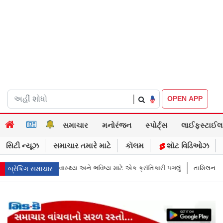
|
OPEN APP
સમાચાર
મનોરંજન
સ્પોર્ટ્સ
લાઈફસ્ટાઈલ
સિટી ન્યૂઝ
સમાચાર તમારે માટે
કૉલમ
શૉટ વિડિઓઝ
્ય માટે એક ક્રાંતિકારી પગલું
તામિલનાડુના મુખ્ય પ્રધાન વિજયની પત્ની સંગીતા
બ્રેકિંગ સમાચાર