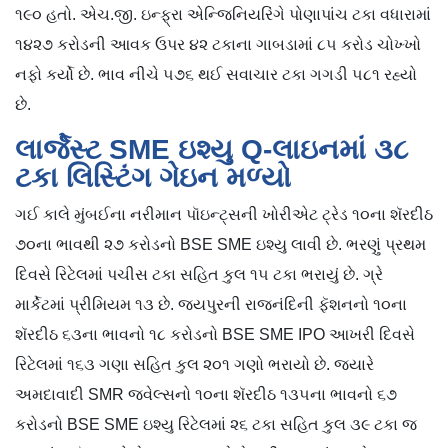
૧૯૦ હતો. એચ.જી. ઇન્ફ્રા એન્જિનિયરિંગે પોણાપાંચ ટકા વધારામાં
૧૪૨૭ કરોડની આવક ઉપર ૪૨ ટકાના ગાબડામાં ૮૫ કરોડ ચોખ્ખો
નફો કર્યો છે. ભાવ નીચે ૫૭૬ થઈ સવાચાર ટકા ગગડી ૫૮૧ રહ્યો
છે.
લાર્જેસ્ટ SME ઇશ્યુ Q-લાઇનમાં ૩૮
ટકા લિસ્ટિંગ ગેઇન મળ્યો
ગઈ કાલે મુંબઈના નરીમાન પૉઇન્ટ્સની ખોરીએટ ટ્રેડ ૧૦ના શૅરદીઠ
૭૦ના ભાવથી ૨૭ કરોડનો BSE SME ઇશ્યુ લાવી છે. ભરણું પ્રથમ
દિવસે રિટેલમાં પચીસ ટકા સહિત કુલ ૧૫ ટકા ભરાયું છે. ગ્રે
માર્કેટમાં પ્રીમિયમ ૧૩ છે. જયપુરની રાજનંદિની ફૅશનનો ૧૦ના
શૅરદીઠ ૬૩ના ભાવનો ૧૮ કરોડનો BSE SME IPO આખરી દિવસે
રિટેલમાં ૧૬૩ ગણા સહિત કુલ ૨૦૧ ગણો ભરાયો છે. જ્યારે
અમદાવાદી SMR જ્વેલ્સનો ૧૦ના શૅરદીઠ ૧૩૫ના ભાવનો ૬૭
કરોડનો BSE SME ઇશ્યુ રિટેલમાં ૨૬ ટકા સહિત કુલ ૩૯ ટકા જ