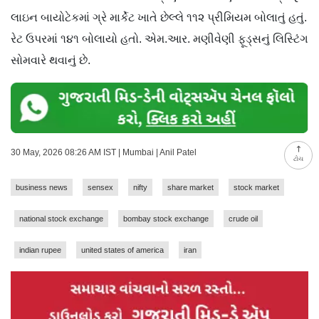
લાઇન બાયોટેકમાં ગ્રે માર્કેટ ખાતે છેલ્લે ૧૧૨ પ્રીમિયમ બોલાતું હતું.
રેટ ઉપરમાં ૧૪૧ બોલાયો હતો. એમ.આર. મણીવેણી ફૂડ્સનું લિસ્ટિંગ
સોમવારે થવાનું છે.
30 May, 2026 08:26 AM IST | Mumbai | Anil Patel
ટોચ
business news
sensex
nifty
share market
stock market
national stock exchange
bombay stock exchange
crude oil
indian rupee
united states of america
iran