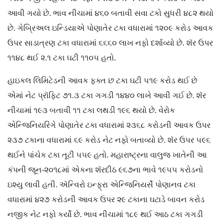
આવી ગયો છે. ભાવ નીચામાં ૪૬૦ બતાવી સવા ટકો સુધરી ૪૮૨ થયો
છે. ગેબ્રિઅલ ઇન્ડિયાએ પોણાતેર ટકા વધારામાં ૧૨૦૯ કરોડ આવક
ઉપર સાડાત્રણ ટકા વધારામાં ૬૬૬૦ લાખ નફો દર્શાવ્યો છે. શૅર ઉપર
૧૧૪૮ થઈ ૨.૧ ટકા ઘટી ૧૧૦૫ હતો.
હાઇકલ લિમિટેડની આવક ફક્ત છ ટકા ઘટી ૫૧૯ કરોડ થઈ છે
એમાં નેટ પ્રૉફિટ ૭૧.૩ ટકા ગગડી ૧૪૪૦ લાખે આવી ગઈ છે. શૅર
નીચામાં ૧૯૩ બતાવી ૧૧ ટકા લથડી ૧૯૬ થયો છે. વેરોક
એન્જિનિયરિંગે પોણાતેર ટકા વધારામાં ૨૩૬૮ કરોડની આવક ઉપર
૨૩૭ ટકાના વધારામાં ૬૯ કરોડ નેટ નફો બતાવ્યો છે. શૅર ઉપર ૫૯૬
થઈને પાંચેક ટકા તૂટી ૫૫૯ હતો. મહારાષ્ટ્રના વાલુજ ખાતેની આ
કંપની જૂન-૨૦૧૮માં એકના શૅરદીઠ ૯૬૭ના ભાવે ૧૯૫૫ કરોડનો
ઇશ્યુ લાવી હતી. ઍન્વિરો ઇન્ફ્રા એન્જિનિયર્સે પોણાનવ ટકા
વધારામાં ૪૨૭ કરોડની આવક ઉપર ૨૯ ટકાના ઘટાડે બાવન કરોડ
નજીક નેટ નફો કર્યો છે. ભાવ નીચામાં ૧૮૯ થઈ આઠ ટકા ગગડી