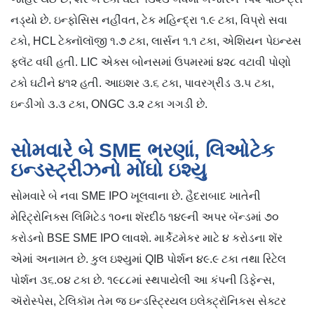
નડ્યો છે. ઇન્ફોસિસ નહીંવત, ટેક મહિન્દ્રા ૧.૯ ટકા, વિપ્રો સવા
ટકો, HCL ટેક્નૉલૉજી ૧.૭ ટકા, લાર્સન ૧.૧ ટકા, એશિયન પેઇન્ય્સ
ફ્લૅટ વધી હતી. LIC એક્સ બોનસમાં ઉપમરમાં ૪૨૮ વટાવી પોણો
ટકો ઘટીને ૪૧૨ હતી. આઇશર ૩.૬ ટકા, પાવરગ્રીડ ૩.૫ ટકા,
ઇન્ડીગો ૩.૩ ટકા, ONGC ૩.૨ ટકા ગગડી છે.
સોમવારે બે SME ભરણાં, લિઓટેક
ઇન્ડસ્ટ્રીઝનો મોંઘો ઇશ્યુ
સોમવારે બે નવા SME IPO ખૂલવાના છે. હૈદરાબાદ ખાતેની
મેરિટ્રોનિક્સ લિમિટેડ ૧૦ના શૅરદીઠ ૧૪૯ની અપર બૅન્ડમાં ૭૦
કરોડનો BSE SME IPO લાવશે. માર્કેટમેકર માટે ૪ કરોડના શૅર
એમાં અનામત છે. કુલ ઇશ્યુમાં QIB પોર્શન ૪૯.૯ ટકા તથા રિટેલ
પોર્શન ૩૬.૦૪ ટકા છે. ૧૯૮૮માં સ્થપાયેલી આ કંપની ડિફેન્સ,
ઍરોસ્પેસ, ટેલિકૉમ તેમ જ ઇન્ડસ્ટ્રિયલ ઇલેક્ટ્રૉનિકસ સેક્ટર