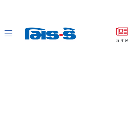
ઇ-પેપર