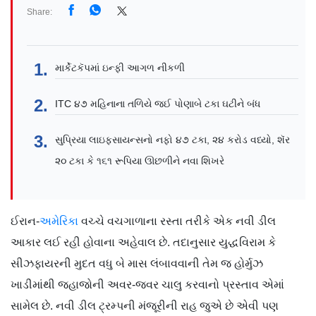
Share:
માર્કેટકૅપમાં ઇન્ફી આગળ નીકળી
ITC ૪૭ મહિનાના તળિયે જઈ પોણાબે ટકા ઘટીને બંધ
સુપ્રિયા લાઇફસાયન્સનો નફો ૪૭ ટકા, ૨૪ કરોડ વધ્યો, શૅર
૨૦ ટકા કે ૧૬૧ રૂપિયા ઊછળીને નવા શિખરે
ઈરાન-
અમેરિકા
વચ્ચે વચગાળાના રસ્તા તરીકે એક નવી ડીલ
આકાર લઈ રહી હોવાના અહેવાલ છે. તદાનુસાર યુદ્ધવિરામ કે
સીઝફાયરની મુદત વધુ બે માસ લંબાવવાની તેમ જ હોર્મુઝ
ખાડીમાંથી જહાજોની અવર-જવર ચાલુ કરવાનો પ્રસ્તાવ એમાં
સામેલ છે. નવી ડીલ ટ્રમ્પની મંજૂરીની રાહ જુએ છે એવી પણ