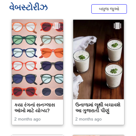
વેબસ્ટોરીઝ
બધુજ જુઓ
કયા રંગનાં સનગ્લાસ
ઉનાળામાં લૂથી બચાવશે
આંખો માટે યોગ્ય?
આ ગુજરાતી પીણું
2 months ago
2 months ago