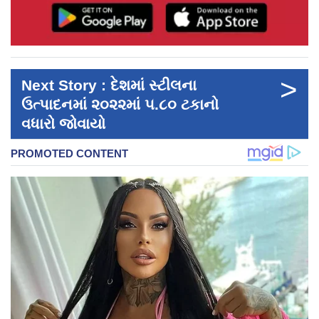
>
Next Story : દેશમાં સ્ટીલના
ઉત્પાદનમાં ૨૦૨૨માં ૫.૮૦ ટકાનો
વધારો જોવાયો