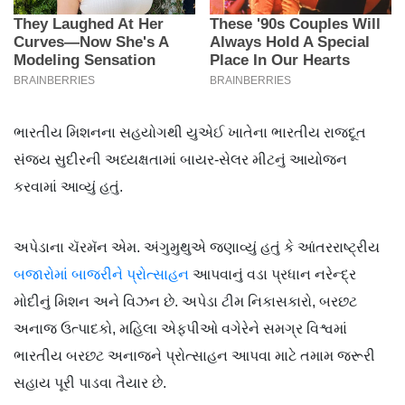
ભારતીય મિશનના સહયોગથી યુએઈ ખાતેના ભારતીય રાજદૂત
સંજય સુદીરની અધ્યક્ષતામાં બાયર-સેલર મીટનું આયોજન
કરવામાં આવ્યું હતું.
અપેડાના ચૅરમૅન એમ. અંગુમુથુએ જણાવ્યું હતું કે આંતરરાષ્ટ્રીય
બજારોમાં બાજરીને પ્રોત્સાહન
આપવાનું વડા પ્રધાન નરેન્દ્ર
મોદીનું મિશન અને વિઝન છે. અપેડા ટીમ નિકાસકારો, બરછટ
અનાજ ઉત્પાદકો, મહિલા એફપીઓ વગેરેને સમગ્ર વિશ્વમાં
ભારતીય બરછટ અનાજને પ્રોત્સાહન આપવા માટે તમામ જરૂરી
સહાય પૂરી પાડવા તૈયાર છે.