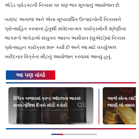
એડેડ પ્રોડક્ટની નિકાસ પર પણ ભાર મૂકવાનું આયોજન છે.
બરછટ અનાજ અને એના મૂલ્યવર્ધિત ઉત્પાદનોની નિકાસને
પ્રોત્સાહિત કરવાના હેતુથી સંવેદનાત્મક કાર્યક્રમોની શ્રેણીના
ભાગરૂપે અપેડાએ સંયુક્ત આરબ અમીરાત (યુએઈ)માં નિકાસ
પ્રોત્સાહન કાર્યક્રમ શરૂ કર્યો છે અને આ માટે વર્ચ્યુઅલ
ખરીદનાર વિક્રેતા મીટનું આયોજન કરવામાં આવ્યું હતું.
આ પણ વાંચો
વૈશ્વિક બજારમાં ક્રૂડ ઑઇલના ભાવમાં
આજે સોના-ચાંદીના
સતત ત્રીજા દિવસે મોટો કડાકો
જાણી લો તમારા શ