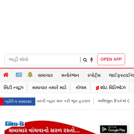
|
OPEN APP
સમાચાર
મનોરંજન
સ્પોર્ટ્સ
લાઈફસ્ટાઈલ
સિટી ન્યૂઝ
સમાચાર તમારે માટે
કૉલમ
શૉટ વિડિઓઝ
ૂ કરી ભૂખ હડતાળ
અભિજીત દિપકેએ CJPની નવી નીતિ જાહેર કરી, સપ્ટેમ્બરથી દ
બ્રેકિંગ સમાચાર