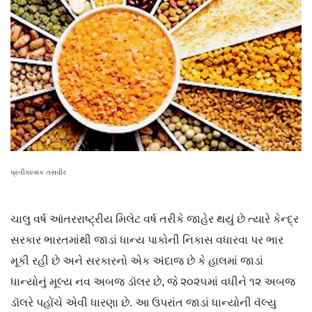
પ્રતીકાત્મક તસવીર
ચાલુ વર્ષ આંતરરાષ્ટ્રીય મિલેટ વર્ષ તરીકે જાહેર થયું છે ત્યારે કેન્દ્ર
સરકાર ભારતમાંથી જાડાં ધાન્ય પાકોની નિકાસ વધારવા પર ભાર
મૂકી રહી છે અને સરકારનો એક અંદાજ છે કે હાલમાં જાડાં
ધાન્યોનું મૂલ્ય નવ અબજ ડૉલર છે, જે ૨૦૨૫માં વધીને ૧૨ અબજ
ડૉલરે પહોંચે એવી ધારણા છે. આ ઉપરાંત જાડાં ધાન્યોની વૅલ્યુ