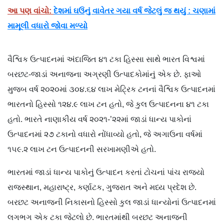
આ પણ વાંચો:
દેશમાં ઘઉંનું વાવેતર ગયા વર્ષ જેટલું જ થયું : ચણામાં
મામૂલી વધારો જોવા મળ્યો
વૈશ્વિક ઉત્પાદનમાં અંદાજિત ૪૧ ટકા હિસ્સા સાથે ભારત વિશ્વમાં
બરછટ-જાડાં અનાજના અગ્રણી ઉત્પાદકોમાંનું એક છે. ફાઓ
મુજબ વર્ષ ૨૦૨૦માં ૩૦૪.૬૪ લાખ મેટ્રિક ટનનાં વૈશ્વિક ઉત્પાદનમાં
ભારતનો હિસ્સો ૧૨૪.૯ લાખ ટન હતો, જે કુલ ઉત્પાદનના ૪૧ ટકા
હતો. ભારતે નાણાકીય વર્ષ ૨૦૨૧-’૨૨માં જાડાં ધાન્ય પાકોનાં
ઉત્પાદનમાં ૨૭ ટકાનો વધારો નોંધાવ્યો હતો, જે અગાઉના વર્ષમાં
૧૫૯.૨ લાખ ટન ઉત્પાદનની સરખામણીએ હતો.
ભારતમાં જાડાં ધાન્ય પાકોનું ઉત્પાદન કરતાં ટોચનાં પાંચ રાજ્યો
રાજસ્થાન, મહારાષ્ટ્ર, કર્ણાટક, ગુજરાત અને મધ્ય પ્રદેશ છે.
બરછટ અનાજની નિકાસનો હિસ્સો કુલ જાડાં ધાન્યોનાં ઉત્પાદનમાં
લગભગ એક ટકા જેટલો છે. ભારતમાંથી બરછટ અનાજની