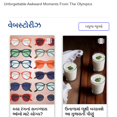
વેબસ્ટોરીઝ
બધુજ જુઓ
કયા રંગનાં સનગ્લાસ
ઉનાળામાં લૂથી બચાવશે
આંખો માટે યોગ્ય?
આ ગુજરાતી પીણું