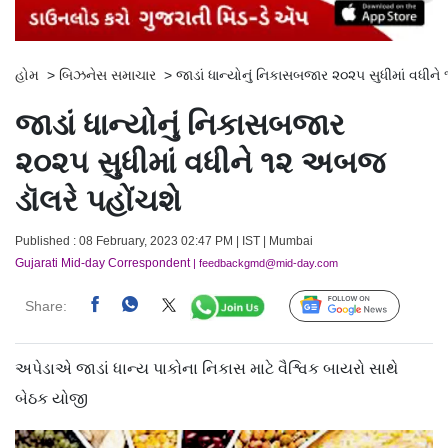
હોમ
>
બિઝનેસ સમાચાર
>
જાડાં ધાન્યોનું નિકાસબજાર ૨૦૨૫ સુધીમાં વધીન
જાડાં ધાન્યોનું નિકાસબજાર
૨૦૨૫ સુધીમાં વધીને ૧૨ અબજ
ડૉલરે પહોંચશે
Published : 08 February, 2023 02:47 PM | IST | Mumbai
Gujarati Mid-day Correspondent
| feedbackgmd@mid-day.com
Share:
Follow Us
અપેડાએ જાડાં ધાન્ય પાકોના નિકાસ માટે વૈશ્વિક બાયરો સાથે
બેઠક યોજી