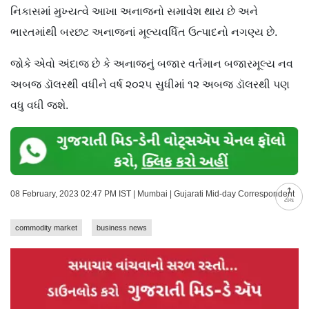
નિકાસમાં મુખ્યત્વે આખા અનાજનો સમાવેશ થાય છે અને
ભારતમાંથી બરછટ અનાજનાં મૂલ્યવર્ધિત ઉત્પાદનો નગણ્ય છે.
જોકે એવો અંદાજ છે કે અનાજનું બજાર વર્તમાન બજારમૂલ્ય નવ
અબજ ડૉલરથી વધીને વર્ષ ૨૦૨૫ સુધીમાં ૧૨ અબજ ડૉલરથી પણ
વધુ વધી જશે.
08 February, 2023 02:47 PM IST | Mumbai | Gujarati Mid-day Correspondent
ટોચ
commodity market
business news