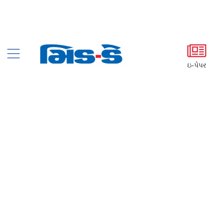
ઇ-પેપર