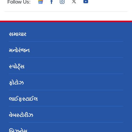
Follow Us:
સમાચાર
મનોરંજન
સ્પોર્ટ્સ
ફોટોઝ
લાઈફસ્ટાઈલ
વેબસ્ટોરીઝ
બિઝનેસ