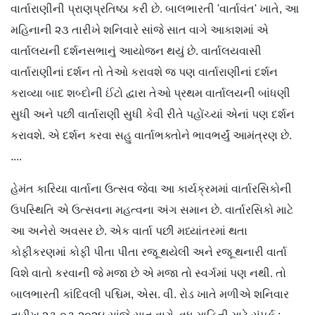
વાર્તારાણીની પ્રાણપ્રતિષ્ઠા કરી છે. બાલભારતી 'વાર્તાવંત' ખાતે, આ
મહિનાની ૨૩ તારીખે શનિવારે સાંજે સાત વાગે આકાશમાં એ
વાર્તાલયની દર્શનસભાનું આયોજન થયું છે. વાર્તાલયવાસી
વાર્તારાણીનાં દર્શન તો તેઓ કરાવશે જ પણ વાર્તારાણીનાં દર્શન
કરાવ્યા બાદ શબ્દોની ઈંટો દ્વારા તેઓ પ્રથમ વાર્તાલયની બાંધણી
સુધી અને પછી વાર્તારાણી સુધી કેવી રીતે પહોંચ્યાં એનાં પણ દર્શન
કરાવશે. એ દર્શન કરવા સહુ વાર્તાભક્તોને ભાવભર્યું આમંત્રણ છે.
....
હેમંત કારિયા વાર્તાના ઉત્સવ જેવા આ કાર્યક્રમમાં વાર્તારસિકોની
ઉપસ્થિતિ એ ઉત્સવના મહત્વના અંગ સમાન છે. વાર્તારસિકો માટે
આ અનેરો અવસર છે. એક વાર્તા પછી મધ્યાંતરમાં થતા
કોફીકરણમાં કોફી પીતા પીતા રજૂ થયેલી અને રજૂ થનારી વાર્તા
વિશે વાતો કરવાની જે મજા છે એ મજા તો સ્વર્ગમાં પણ નથી. તો
બાલભારતી કાંદિવલી પશ્ચિમ, એસ. વી. રોડ ખાતે મળીએ શનિવાર