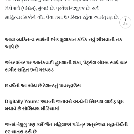
વિલેપાર્લે (પશ્ચિમ), મુંબઈ છે. પ્રવેશ નિ:શુલ્ક છે, સર્વે
સાહિત્યરસિકોને નોંઘ લેવા તથા ઉપસ્થિત રહેવા આમંત્રણ છે.
ટોચ
આવા વ્યક્તિત્વ સાથેની દરેક મુલાકાત કંઈક નવું શીખવાની તક
આપે છે
જંતર મંતર પર આતંકવાદી હુમલાની શંકા, પેટ્રોલ બૉમ્બ સાથે ચાર
સગીર સહિત 9ની ધરપકડ
૪ વર્ષનો આ બૉય છે ટૅલન્ટનું પાવરહાઉસ
Digitally Yours: આમની જનાવરો વચ્ચેની સિમ્પલ લાઈફ ધૂમ
મચાવે છે સોશિયલ મીડિયામાં
જન્મે તેલુગુ પણ કર્મે જૈન મહિલાએ પવિત્ર શત્રુંજય મહાતીર્થની
૯૯ યાત્રા કરી છે