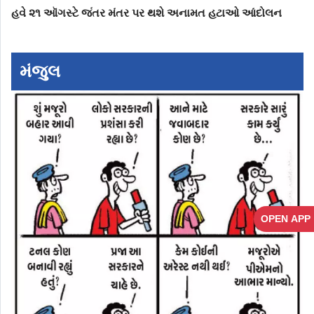
હવે ૨૧ ઑગસ્ટે જંતર મંતર પર થશે અનામત હટાઓ આંદોલન
મંજુલ
OPEN APP