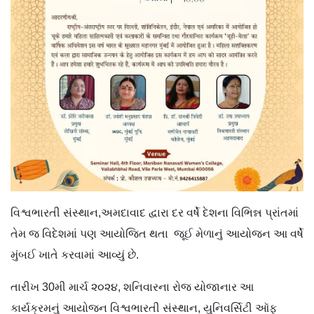
વિશ્વભારતી સંસ્થાન,અમદાવાદ દ્વારા દર વર્ષે દેશના વિભિન્ન પ્રાંતમાં
તેમ જ વિદેશમાં પણ આયોજિત થતા જૂઈ મેળાનું આયોજન આ વર્ષે
મુંબઈ ખાતે કરવામાં આવ્યું છે.
તારીખ 30મી માર્ચ ૨૦૨૪, શનિવારના રોજ યોજાનાર આ
કાર્યક્રમનું આયોજન વિશ્વભારતી સંસ્થાન, યુનિવર્સિટી ઑફ