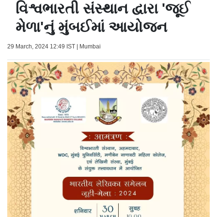
વિશ્વભારતી સંસ્થાન દ્વારા 'જૂઈ
મેળા'નું મુંબઈમાં આયોજન
29 March, 2024 12:49 IST | Mumbai