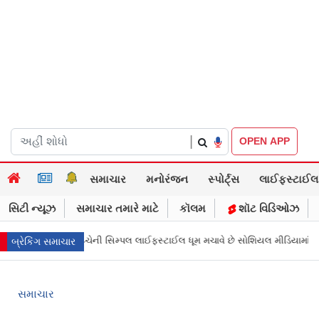
|
OPEN APP
સમાચાર
મનોરંજન
સ્પોર્ટ્સ
લાઈફસ્ટાઈલ
સિટી ન્યૂઝ
સમાચાર તમારે માટે
કૉલમ
શૉટ વિડિઓઝ
વરો વચ્ચેની સિમ્પલ લાઈફસ્ટાઈલ ધૂમ મચાવે છે સોશિયલ મીડિયામાં
માર્ક ઝુકરબ
બ્રેકિંગ સમાચાર
સમાચાર