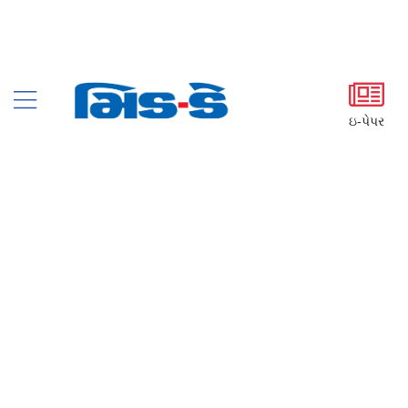
ઇ-પેપર