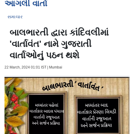
આગલી વાર્તા
સમાચાર
બાલભારતી દ્વારા કાંદિવલીમાં
'વાર્તાવંત' નામે ગુજરાતી
વાર્તાઓનું પઠન થશે
22 March, 2024 01:01 IST | Mumbai