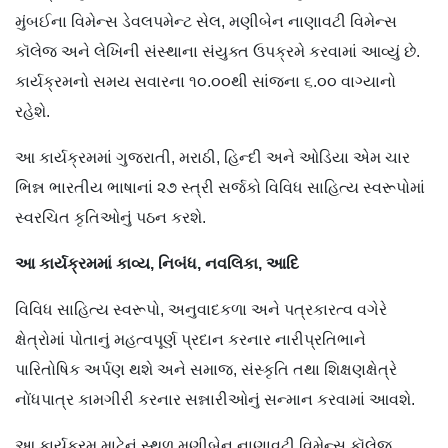
મુંબઈના વિમેન્સ ડેવલપમેન્ટ સેલ, મણીબેન નાણાવટી વિમેન્સ
કૉલેજ અને લેખિની સંસ્થાના સંયુક્ત ઉપક્રમે કરવામાં આવ્યું છે.
કાર્યક્રમનો સમય સવારના ૧૦.૦૦થી સાંજના ૬.૦૦ વાગ્યાનો
રહેશે.
આ કાર્યક્રમમાં ગુજરાતી, મરાઠી, હિન્દી અને ઓડિયા એમ ચાર
ભિન્ન ભારતીય ભાષાનાં ૨૭ સ્ત્રી સર્જકો વિવિધ સાહિત્ય સ્વરૂપોમાં
સ્વરચિત કૃતિઓનું પઠન કરશે.
આ કાર્યક્રમમાં કાવ્ય, નિબંધ, નવલિકા, આદિ
વિવિધ સાહિત્ય સ્વરૂપો, અનુવાદકળા અને પત્રકારત્વ વગેરે
ક્ષેત્રોમાં પોતાનું મહત્વપૂર્ણ પ્રદાન કરનાર નારીપ્રતિભાને
પારિતોષિક અર્પણ થશે અને સમાજ, સંસ્કૃતિ તથા શિક્ષણક્ષેત્રે
નોંધપાત્ર કામગીરી કરનાર સન્નારીઓનું સન્માન કરવામાં આવશે.
આ કાર્યક્રમ માટેનું સ્થળ મણીબેન નાણાવટી વિમેન્સ કૉલેજ,