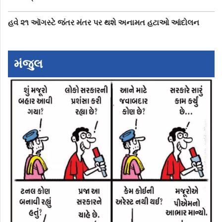
હવે ૨૧ ઑગસ્ટે જંતર મંતર પર થશે અનામત હટાઓ આંદોલન
મંજુલ