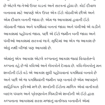
છે એટલે જ તેઓ ઉપર ચડતાં અને સરકતાં હોય છે. કોઈ દીવાલ
બનાવવા માટે આપણે એક ઉપર એક ઈંટો ગોઠવીએ છીએ અને
એમ દીવાલ બનતી જાય છે. એમ જ આકાશમાં હવાની ઈંટો
ગોઠવાતી જાય અને પગથિયાં બનતાં જાય અને પંખીઓ એ ચડીને
આકાશમાં પહોંચતાં જાય. પછી એ ઈંટો જમીન બની જાય અને
પંખીઓ આકાશમાં સરકવાં લાગે. સૃષ્ટિમાં આ એક જ આકાશ છે
એવું નથી બીજાં પણ આકાશો છે.
એમાંનું એક આકાશ એટલે કલ્પનાનું આકાશ જ્યાં વિચારોરૂપે
કલ્પના રહે છે જે કવિઓ અને લેખકોને દેખાય છે. કવિ-લેખકોનું મન
શબ્દોની ઈંટો વડે એ આકાશ સુધી પહોંચવાનાં પગથિયાં બનાવે છે
અને પછી એ જ પગથિયાંની જમીન પણ બનાવે છે એમ આપણને
સાહિત્યિક કૃતિઓ મળે છે. શબ્દોની ઈંટોના માલિક એવાં વાર્તાકારો
બાદલ પંચાલ અને પ્રેરણાબેન લિમડીએ શબ્દોની એ ઈંટો દ્વારા
કલ્પનાના આકાશમાં સરસ મજાનું વાર્તાલય બનાવીને એમાં