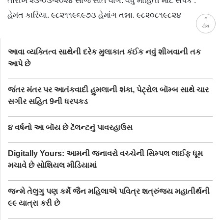
તારીખ ૨૩-૦૩-૨૦૨૪ સાંજે સાત વાગે. વધુ માહિતી માટે સંપર્ક :
હેમંત કારિયા. ૯૮૨૧૧૯૬૯૭૩ હેમાંગ તન્ના. ૯૮૨૦૮૧૯૮૨૪
ટોચ
આવા વ્યક્તિત્વ સાથેની દરેક મુલાકાત કંઈક નવું શીખવાની તક
આપે છે
જંતર મંતર પર આતંકવાદી હુમલાની શંકા, પેટ્રોલ બૉમ્બ સાથે ચાર
સગીર સહિત 9ની ધરપકડ
૪ વર્ષનો આ બૉય છે ટૅલન્ટનું પાવરહાઉસ
Digitally Yours: આમની જનાવરો વચ્ચેની સિમ્પલ લાઈફ ધૂમ
મચાવે છે સોશિયલ મીડિયામાં
જન્મે તેલુગુ પણ કર્મે જૈન મહિલાએ પવિત્ર શત્રુંજય મહાતીર્થની
૯૯ યાત્રા કરી છે