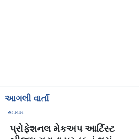
આગલી વાર્તા
સમાચાર
પ્રોફેશનલ મેકઅપ આર્ટિસ્ટ