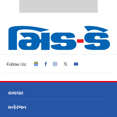
Follow Us:
સમાચાર
મનોરંજન