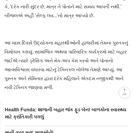
કે, 'દરેક નારી સુંદર છે, માત્ર તે પોતાને માટે સમય આપતી નથી.'
બીજલએ અહીં 'સેલ્ફ લવ...'નો માત્ર આપ્યો છે.
આ ખાસ દિવસે ઉદ્યોગના મહારથીઓની હાજરીમાં તેમના પુસ્તકનું
વિમોચન કરાયું. સામાજિક અથવા પારિવારિક કાર્યક્રમો માટે બહાર
જઈએ ત્યારે ડ્રેસિંગ અને મેક-અપ કેમ કરવો અને પોતાનો
આત્મવિશ્વાસ વધારવા માટેનું ટેક્નિકલ નૉલેજ તેમણે આપ્યું. આ
પુસ્તક અને સેમિનાર દ્વારા દરેક મહિલાને એકદમ નજીકથી અને
નવી ટેક્નિક જાણવા મળી.
ટોચ
Health Funda: શાળાની બહાર જંક ફૂડ બૅન! બાળકોના સ્વાસ્થ્ય
માટે ક્રાંતિકારી પગલું
માની ગયા મરદ માણસોને!