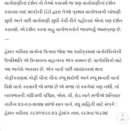
વાર્તારાણીનાં દર્શન તો તેઓ કરાવશે જ પણ વાર્તારાણીનાં દર્શન
કરાવ્યા બાદ શબ્દોની ઈંટો દ્વારા તેઓ પ્રથમ વાર્તાલયની બાંધણી
સુધી અને પછી વાર્તારાણી સુધી કેવી રીતે પહોંચ્યાં એનાં પણ દર્શન
કરાવશે. એ દર્શન કરવા સહુ વાર્તાભક્તોને ભાવભર્યું આમંત્રણ છે.
....
હેમંત કારિયા વાર્તાના ઉત્સવ જેવા આ કાર્યક્રમમાં વાર્તારસિકોની
ઉપસ્થિતિ એ ઉત્સવના મહત્વના અંગ સમાન છે. વાર્તારસિકો માટે
આ અનેરો અવસર છે. એક વાર્તા પછી મધ્યાંતરમાં થતા
કોફીકરણમાં કોફી પીતા પીતા રજૂ થયેલી અને રજૂ થનારી વાર્તા
વિશે વાતો કરવાની જે મજા છે એ મજા તો સ્વર્ગમાં પણ નથી. તો
બાલભારતી કાંદિવલી પશ્ચિમ, એસ. વી. રોડ ખાતે મળીએ શનિવાર
તારીખ ૨૩-૦૩-૨૦૨૪ સાંજે સાત વાગે. વધુ માહિતી માટે સંપર્ક :
હેમંત કારિયા. ૯૮૨૧૧૯૬૯૭૩ હેમાંગ તન્ના. ૯૮૨૦૮૧૯૮૨૪
ટોચ