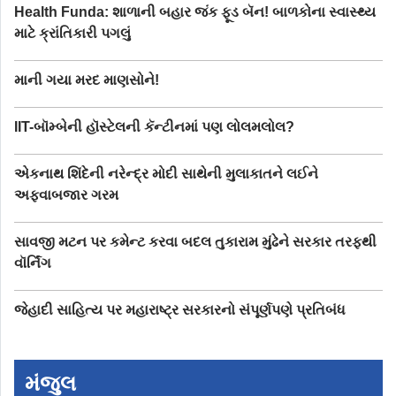
Health Funda: શાળાની બહાર જંક ફૂડ બૅન! બાળકોના સ્વાસ્થ્ય
માટે ક્રાંતિકારી પગલું
માની ગયા મરદ માણસોને!
IIT-બૉમ્બેની હૉસ્ટેલની કૅન્ટીનમાં પણ લોલમલોલ?
એકનાથ શિંદેની નરેન્દ્ર મોદી સાથેની મુલાકાતને લઈને
અફવાબજાર ગરમ
સાવજી મટન પર કમેન્ટ કરવા બદલ તુકારામ મુંઢેને સરકાર તરફથી
વૉર્નિંગ
જેહાદી સાહિત્ય પર મહારાષ્ટ્ર સરકારનો સંપૂર્ણપણે પ્રતિબંધ
મંજુલ