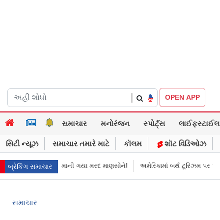
|
OPEN APP
સમાચાર
મનોરંજન
સ્પોર્ટ્સ
લાઈફસ્ટાઈલ
સિટી ન્યૂઝ
સમાચાર તમારે માટે
કૉલમ
શૉટ વિડિઓઝ
 કેસ બંધ થયો
માની ગયા મરદ માણસોને!
અમેરિકામાં બર્થ ટૂરિઝમ પર પ્રતિબંધ મ
બ્રેકિંગ સમાચાર
સમાચાર