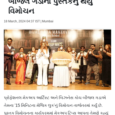
બીજલ ગડાના પુસ્તકનું થયું
વિમોચન
18 March, 2024 04:37 IST | Mumbai
પ્રોફેશનલ મેકઅપ આર્ટિસ્ટ અને બિઝનેસ કોચ બીજલ ગડાએ
તેમના '15 મિનિટના મેજિક લુક'નું વિમોચન તાજેતરમાં કર્યું છે.
પુસ્તક વિમોચનના કાર્યક્રમમાં મેકઅપ ટિપ્સ આપતા તેમણે કહ્યું