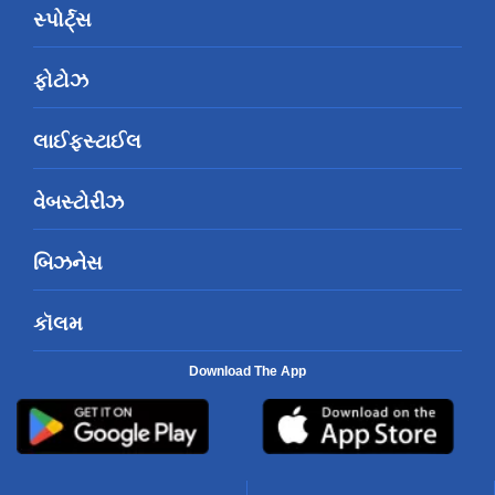
સ્પોર્ટ્સ
ફોટોઝ
લાઈફસ્ટાઈલ
વેબસ્ટોરીઝ
બિઝનેસ
કૉલમ
Download The App