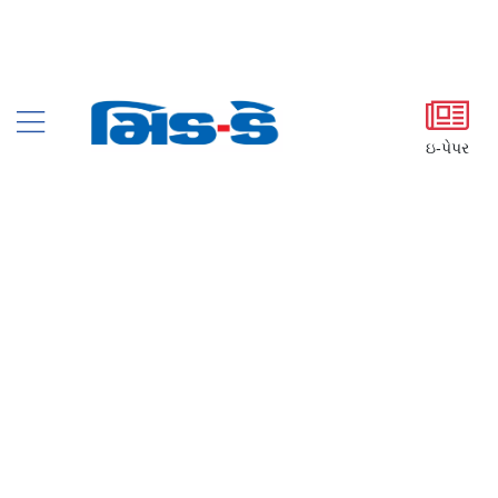
ઇ-પેપર