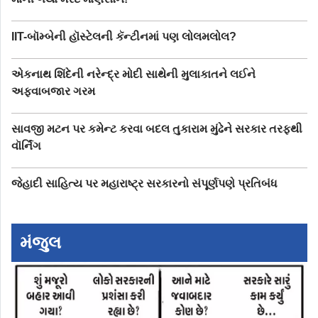
IIT-બૉમ્બેની હૉસ્ટેલની કૅન્ટીનમાં પણ લોલમલોલ?
એકનાથ શિંદેની નરેન્દ્ર મોદી સાથેની મુલાકાતને લઈને
અફવાબજાર ગરમ
સાવજી મટન પર કમેન્ટ કરવા બદલ તુકારામ મુંઢેને સરકાર તરફથી
વૉર્નિંગ
જેહાદી સાહિત્ય પર મહારાષ્ટ્ર સરકારનો સંપૂર્ણપણે પ્રતિબંધ
મંજુલ