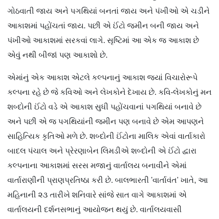
ગોઠવાતી જાય અને પગથિયાં બનતાં જાય અને પંખીઓ એ ચડીને
આકાશમાં પહોંચતાં જાય. પછી એ ઈંટો જમીન બની જાય અને
પંખીઓ આકાશમાં સરકવાં લાગે. સૃષ્ટિમાં આ એક જ આકાશ છે
એવું નથી બીજાં પણ આકાશો છે.
એમાંનું એક આકાશ એટલે કલ્પનાનું આકાશ જ્યાં વિચારોરૂપે
કલ્પના રહે છે જે કવિઓ અને લેખકોને દેખાય છે. કવિ-લેખકોનું મન
શબ્દોની ઈંટો વડે એ આકાશ સુધી પહોંચવાનાં પગથિયાં બનાવે છે
અને પછી એ જ પગથિયાંની જમીન પણ બનાવે છે એમ આપણને
સાહિત્યિક કૃતિઓ મળે છે. શબ્દોની ઈંટોના માલિક એવાં વાર્તાકારો
બાદલ પંચાલ અને પ્રેરણાબેન લિમડીએ શબ્દોની એ ઈંટો દ્વારા
કલ્પનાના આકાશમાં સરસ મજાનું વાર્તાલય બનાવીને એમાં
વાર્તારાણીની પ્રાણપ્રતિષ્ઠા કરી છે. બાલભારતી 'વાર્તાવંત' ખાતે, આ
મહિનાની ૨૩ તારીખે શનિવારે સાંજે સાત વાગે આકાશમાં એ
વાર્તાલયની દર્શનસભાનું આયોજન થયું છે. વાર્તાલયવાસી