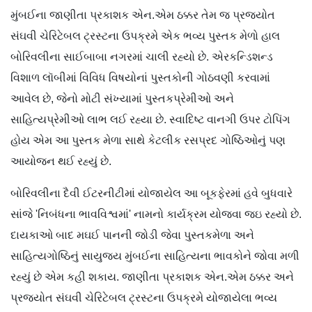
મુંબઈના જાણીતા પ્રકાશક એન.એમ ઠક્કર તેમ જ પ્રજ્યોત
સંઘવી ચેરિટેબલ ટ્રસ્ટના ઉપક્રમે એક ભવ્ય પુસ્તક મેળો હાલ
બોરિવલીના સાઈબાબા નગરમાં ચાલી રહ્યો છે. એરકન્ડિશન્ડ
વિશાળ લૉબીમાં વિવિધ વિષયોનાં પુસ્તકોની ગોઠવણી કરવામાં
આવેલ છે, જેનો મોટી સંખ્યામાં પુસ્તકપ્રેમીઓ અને
સાહિત્યપ્રેમીઓ લાભ લઈ રહ્યા છે. સ્વાદિષ્ટ વાનગી ઉપર ટોપિંગ
હોય એમ આ પુસ્તક મેળા સાથે કેટલીક રસપ્રદ ગોષ્ઠિઓનું પણ
આયોજન થઈ રહ્યું છે.
બોરિવલીના દૈવી ઈટરનીટીમાં યોજાયેલ આ બૂકફેરમાં હવે બુધવારે
સાંજે 'નિબંધના ભાવવિશ્વમાં' નામનો કાર્યક્રમ યોજવા જઇ રહ્યો છે.
દાયકાઓ બાદ મઘઈ પાનની જોડી જેવા પુસ્તકમેળા અને
સાહિત્યગોષ્ઠિનું સાયુજ્ય મુંબઈના સાહિત્યના ભાવકોને જોવા મળી
રહ્યું છે એમ કહી શકાય. જાણીતા પ્રકાશક એન.એમ ઠક્કર અને
પ્રજ્યોત સંઘવી ચેરિટેબલ ટ્રસ્ટના ઉપક્રમે યોજાયેલા ભવ્ય