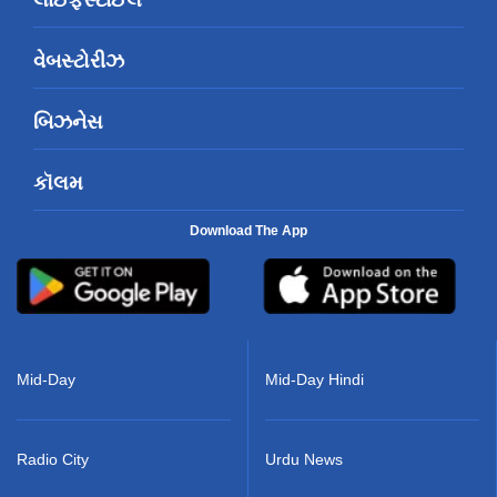
લાઈફસ્ટાઈલ
વેબસ્ટોરીઝ
બિઝનેસ
કૉલમ
Download The App
Mid-Day
Mid-Day Hindi
Radio City
Urdu News