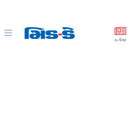
ઇ-પેપર