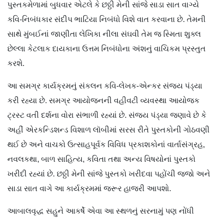
પુસ્તકમેળામાં બુધવાર એટલે કે છઠ્ઠી મેની સાંજે સાડા સાત વાગ્યે
કવિ-નિબંધકાર સંદીપ ભાટિયા નિબંધો વિશે વાત કરવાના છે. તેમની
સાથે મુંબઈનાં જાણીતા લેખિકા નીલા સંઘવી તેમ જ સ્મિતા શુક્લ
છેલ્લા કેટલાક દાયકાના ઉત્તમ નિબંધોના અંશનું વાચિકમ પ્રસ્તુત
કરશે.
આ સમગ્ર કાર્યક્રમનું સંકલન કવિ-લેખક-એન્કર સંજય પંડ્યા
કરી રહ્યા છે. સમગ્ર આયોજનની વહીવટી વ્યવસ્થા આયોજક
ટ્રસ્ટ વતી દર્શના વોરા સંભાળી રહ્યાં છે. સંજય પંડ્યા જણાવે છે કે
અહીં એરકન્ડિશન્ડ વિશાળ લૉબીમાં સરસ રીતે પુસ્તકોની ગોઠવણી
થઈ છે અને વાચકો ઉત્સાહપૂર્વક વિવિધ પ્રકાશકોનાં વાર્તાસંગ્રહ,
નવલકથા, બાળ સાહિત્ય, કવિતા તથા અન્ય વિષયોનાં પુસ્તકો
ખરીદી રહ્યાં છે. છઠ્ઠી મેની સાંજે પુસ્તકો ખરીદવા પહોંચી જજો અને
સાડા સાત વાગે આ કાર્યક્રમમાં જરૂર હાજરી આપશો.
આબાલવૃદ્ધ સહુને આકર્ષે એવા આ સ્થળનું સરનામું પણ નોંધી