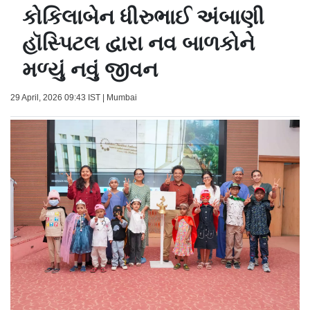
કોકિલાબેન ધીરુભાઈ અંબાણી
હૉસ્પિટલ દ્વારા નવ બાળકોને
મળ્યું નવું જીવન
29 April, 2026 09:43 IST | Mumbai