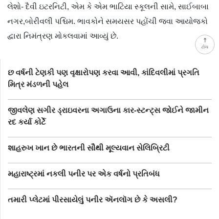
લેશો- દૈવી ઇટરનિટી, એમ કે એમ ભાટિયા સ્કૂલની સામે, સાઈબાબા
નગર,બોરીવલી પશ્ચિમ. ભાવકોને સમયસર પહોંચી જવા આયોજકો
દ્વારા નિમંત્રણ મોકલવામાં આવ્યું છે.
ટોચ
છ વર્ષની ટેણકી પણ વૃક્ષારોપણ કરવા આવી, કાંદિવલીમાં પ્રગતિ
મિત્ર મંડળની પહેલ
જીવલેણ સગીર ડ્રાઇવરના અગાઉના કાર-સ્ટન્ટ‍્સ જોઈને જામીન
રદ કર્યા કોર્ટે
શાહરુખ ખાન છે ભારતની સૌથી મૂલ્યવાન સેલિબ્રિટી
મહારાષ્ટ્રમાં નકલી પનીર પર એક વર્ષનો પ્રતિબંધ
તમારી પ્લેટમાં પીરસાયેલું પનીર ઍનલૉગ છે કે અસલી?