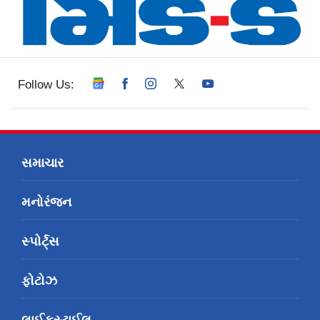
Follow Us:
સમાચાર
મનોરંજન
સ્પોર્ટ્સ
ફોટોઝ