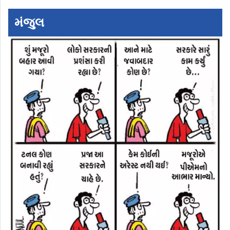
મંજુલ