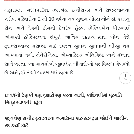
મહારાષ્ટ્ર, મધ્યપ્રદેશ, ઝારખંડ, છત્તીસગઢ અને રાજસ્થાનના
ગરીબ પરિવારોના 2 થી 10 વર્ષના નવ યુવાન યોદ્ધાઓને ડૉ. શાંતનુ
સેન અને તેમની ટીમની દેખરેખ હેઠળ કોકિલાબેન ધીરુભાઈ
અંબાણી હૉસ્પિટલમાં સંપૂર્ણ આર્થિક સહાય દ્વારા બોન મેરો
ટ્રાન્સપ્લાન્ટ કરાવ્યા બાદ સ્વસ્થ જીવન જીવવાની બીજી તક
આપવામાં મળી. થેલેસેમિયા, એપ્લાસ્ટિક એનિમિયા અને કૅન્સર
સામે લડતા, આ બાળકોએ જીવલેણ બીમારીઓ પર વિજય મેળવ્યો
છે અને હવે તેઓ સ્વસ્થ થઈ રહ્યા છે.
ટોચ
છ વર્ષની ટેણકી પણ વૃક્ષારોપણ કરવા આવી, કાંદિવલીમાં પ્રગતિ
મિત્ર મંડળની પહેલ
જીવલેણ સગીર ડ્રાઇવરના અગાઉના કાર-સ્ટન્ટ‍્સ જોઈને જામીન
રદ કર્યા કોર્ટે