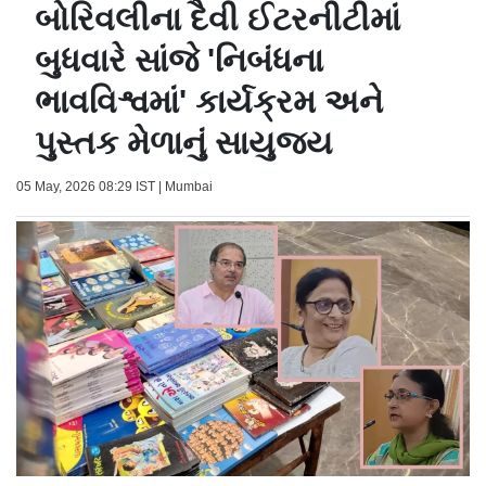
બોરિવલીના દૈવી ઈટરનીટીમાં
બુધવારે સાંજે 'નિબંધના
ભાવવિશ્વમાં' કાર્યક્રમ અને
પુસ્તક મેળાનું સાયુજ્ય
05 May, 2026 08:29 IST | Mumbai