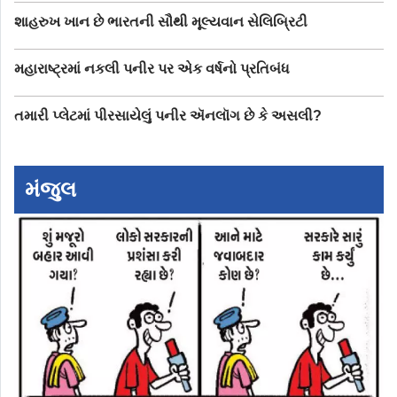
શાહરુખ ખાન છે ભારતની સૌથી મૂલ્યવાન સેલિબ્રિટી
મહારાષ્ટ્રમાં નકલી પનીર પર એક વર્ષનો પ્રતિબંધ
તમારી પ્લેટમાં પીરસાયેલું પનીર ઍનલૉગ છે કે અસલી?
મંજુલ