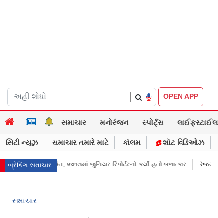
|
OPEN APP
સમાચાર
મનોરંજન
સ્પોર્ટ્સ
લાઈફસ્ટાઈલ
સિટી ન્યૂઝ
સમાચાર તમારે માટે
કૉલમ
શૉટ વિડિઓઝ
 તેજપાલ દોષિત, ૨૦૧૩માં જુનિયર રિપોર્ટરનો કર્યો હતો બળાત્કાર
કેજરીવાલનું ઇન
બ્રેકિંગ સમાચાર
સમાચાર