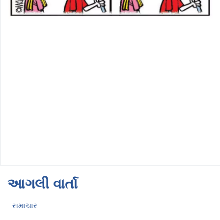
આગલી વાર્તા
સમાચાર