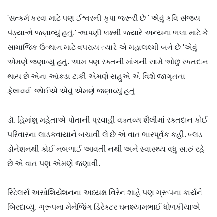
'સત્કર્મ કરવા માટે પણ ઈશ્વરની કૃપા જરૂરી છે ' એવું કવિ સંજય
પંડ્યાએ જણાવ્યું હતું.' આપણી લક્ષ્મી જ્યારે અન્યના ભલા માટે કે
સામાજિક ઉત્થાન માટે વપરાય ત્યારે એ મહાલક્ષ્મી બને છે 'એવું
એમણે જણાવ્યું હતું. આમ પણ રક્તની માંગની સામે ઓછું રક્તદાન
થાય છે એના આંકડા ટાંકી એમણે સહુએ એ વિશે જાગૃતતા
ફેલાવવી જોઈએ એવું એમણે જણાવ્યું હતું.
ડૉ. હિમાંશુ મહેતાએ પોતાની પ્રવાહી વક્તવ્ય શૈલીમાં રક્તદાન કોઈ
પરિવારના લાડકવાયાને બચાવી લે છે એ વાત ભારપૂર્વક કહી. બ્લડ
ડોનેશનથી કોઈ નબળાઈ આવતી નથી અને સ્વાસ્થ્ય વધુ સારું રહે
છે એ વાત પણ એમણે જણાવી.
રિટેલર્સ અસોશિયેશનના અધ્યક્ષ વિરેન શાહે પણ ગ્રૂપના કાર્યને
બિરદાવ્યું. ગ્રૂપના મેનેજિંગ ડિરેક્ટર ઘનશ્યામભાઈ ધોળકીયાએ