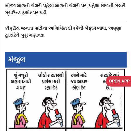
બીજા માળની ગૅલરી પહેલા માળની ગૅલરી પર, પહેલા માળની ગૅલરી
ગ્રાઉન્ડ ફ્લોર પર પડી
કૉક્રૉચ જનતા પાર્ટીના અભિજિત દીપકેની બેફામ ભાષા, અણ્ણા
હઝારેને બુઢ્ઢા ગણાવ્યા
મંજુલ
OPEN APP