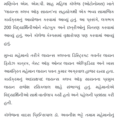
મણિબેન એમ. એમ.પી. શાહ મહિલા કૉલેજ (ઓટોનોમસ) ખાતે
‘લાયન્સ ક્લબ ઑફ સાયન’ના સહયોગથી એક ભવ્ય સામાજિક
કાર્યક્રમનું આયોજન કરવામાં આવ્યું હતું. આ પ્રસંગે, લગભગ
200 વિદ્યાર્થિનીઓને નોટબુક અને છત્રીઓનું વિતરણ કરવામાં
આવ્યું હતું, અને કૉલેજ કેમ્પસમાં વૃક્ષારોપણ પણ કરવામાં આવ્યું
હતું.
મુખ્ય મહેમાનો તરીકે લાયન્સ ક્લબના ડિસ્ટ્રિક્ટ ગવર્નર લાયન
ફિરોઝ કાત્રક, ગેસ્ટ ઑફ ઓનર લાયન એલ્ફિડિયા અને ખાસ
આમંત્રિત મહેમાન લાયન પવન કુમાર અગ્રવાલ હાજર રહ્યા હતા.
કાર્યક્રમનું અધ્યક્ષપદ લાયન્સ ક્લબ ઑફ સાયનના પ્રમુખ
લાયન રાજેશ રસિકલાલ શાહે સંભાળ્યું હતું. મહેમાનોએ
વિદ્યાર્થિનીઓ સાથે વાર્તાલાપ કર્યો હતો અને પહેલની પ્રશંસા કરી
હતી.
કૉલેજના વાઇસ પ્રિન્સિપાલ ડૉ. અવનીશ ભટ્ટે તમામ મહેમાનોનું