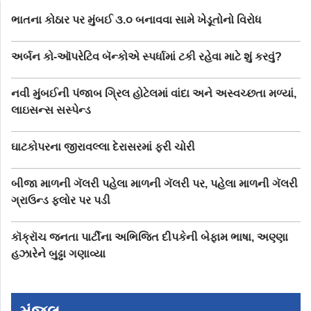
ભાતના કોઠાર પર મુંબઈ ૩.૦ બનાવવા સામે ખેડૂતોનો વિરોધ
અર્બન કો-ઑપરેટિવ બૅન્કોએ સ્પર્ધામાં ટકી રહેવા માટે શું કરવું?
નવી મુંબઈની પંજાબ ગ્રિલ હોટેલમાં વાંદા અને અસ્વચ્છતા મળ્યાં,
લાઇસન્સ સસ્પેન્ડ
ઘાટકોપરના જીરાવલ્લા દેરાસરમાં ફરી ચોરી
બીજા માળની ગૅલરી પહેલા માળની ગૅલરી પર, પહેલા માળની ગૅલરી
ગ્રાઉન્ડ ફ્લોર પર પડી
કૉક્રૉચ જનતા પાર્ટીના અભિજિત દીપકેની બેફામ ભાષા, અણ્ણા
હઝારેને બુઢ્ઢા ગણાવ્યા