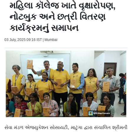
મહિલા કૉલેજ ખાતે વૃક્ષારોપણ,
નોટબુક અને છત્રી વિતરણ
કાર્યક્રમનું સમાપન
03 July, 2025 09:16 IST | Mumbai
સેવા મંડળ એજ્યુકેશન સોસાયટી, માટુંગા દ્વારા સંચાલિત શ્રીમતી