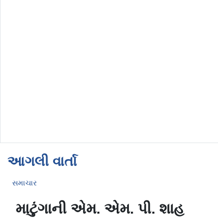
આગલી વાર્તા
સમાચાર
માટુંગાની એમ. એમ. પી. શાહ