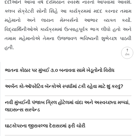
દર્દીઓને આખા વર્ષ દરમિયાન સ્વસ્થ નાસ્તો આપવામાં આવશે.
ક્લબ સેક્રેટરી સોની સિંહે આ કાર્યક્રમમાં મદદ કરનાર તમામ
મહેમાનો અને લાયન મેમ્બર્સનો આભાર વ્યક્ત કર્યો.
વિદ્યાર્થિનીઓએ કાર્યક્રમમાં ઉત્સાહપૂર્વક ભાગ લીધો હતો અને
તમામ મહેમાનોએ તેમના ઉજ્જવળ ભવિષ્યની શુભેચ્છા પાઠવી
હતી.
ટોચ
ભાતના કોઠાર પર મુંબઈ ૩.૦ બનાવવા સામે ખેડૂતોનો વિરોધ
અર્બન કો-ઑપરેટિવ બૅન્કોએ સ્પર્ધામાં ટકી રહેવા માટે શું કરવું?
નવી મુંબઈની પંજાબ ગ્રિલ હોટેલમાં વાંદા અને અસ્વચ્છતા મળ્યાં,
લાઇસન્સ સસ્પેન્ડ
ઘાટકોપરના જીરાવલ્લા દેરાસરમાં ફરી ચોરી