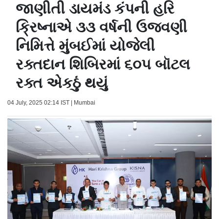
જાણીતી ડાયમંડ કંપની હરિ
ક્રિષ્નાએ ૩૩ વર્ષની ઉજવણી
નિમિત્તે મુંબઈમાં યોજેલી
રક્તદાન શિબિરમાં ૬૦૫ બૉટલ
રક્ત એકઠું થયું
04 July, 2025 02:14 IST | Mumbai