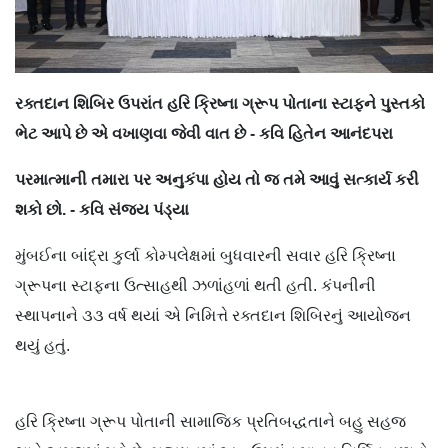
રક્તદાન શિબિર ઉપરાંત હરિ ક્રિષ્ના ગ્રૂપ પોતાના સ્ટાફને પુસ્તકો
ભેટ આપે છે એ વખાણવા જેવી વાત છે - કવિ હિતેન આનંદપરા
પરમાત્માની તમારા પર અનુકંપા હોય તો જ તમે આવું સત્કાર્ય કરી
શકો છો. - કવિ સંજય પંડ્યા
મુંબઈના બાંદ્રા કુર્લા કોમ્પલેક્ષમાં બુધવારની સવાર હરિ ક્રિષ્ના
ગ્રૂપના સ્ટાફના ઉત્સાહથી ઝળાંહળાં થતી હતી. કંપનીની
સ્થાપનાને ૩૩ વર્ષ થયાં એ નિમિત્તે રક્તદાન શિબિરનું આયોજન
થયું હતું.
હરિ ક્રિષ્ના ગ્રૂપ પોતાની સામાજિક પ્રતિબદ્ધતાને બહુ સહજ