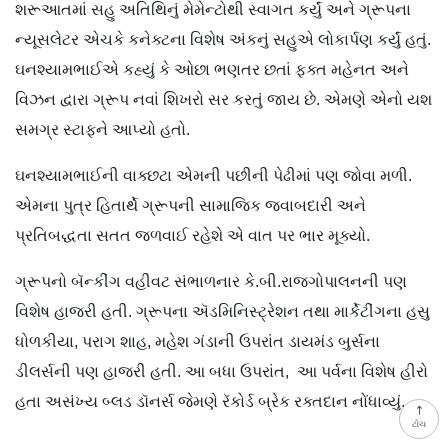
શરૂઆતમાં સહુ અતિથિનું મેમેન્ટોથી સ્વાગત કર્યું અને ગ્રૂપના
ન્યૂસલેટર એચકે કનેક્ટના વિશેષ અંકનું સહુએ લોકાર્પણ કર્યું હતું.
ઘનશ્યામભાઈએ કહ્યું કે ઓછા ભણતર છતાં ફક્ત મહેનત અને
વિઝન દ્વારા ગ્રૂપ નવાં શિખરો સર કરતું જાય છે. એમણે એનો યશ
સમગ્ર સ્ટાફને આપ્યો હતો.
ઘનશ્યામભાઈની વાક્છટા એમની પછીની પેઢીમાં પણ જોવા મળી.
એમના પુત્ર હિતાર્થે ગ્રૂપની સામાજિક જવાબદારી અને
પ્રતિબદ્ધતા સતત જળવાઈ રહેશે એ વાત પર ભાર મૂક્યો.
ગ્રૂપનો બૅન્કીંગ વહીવટ સંભાળનાર કે.બી.રાજગોપાલનની પણ
વિશેષ હાજરી હતી. ગ્રૂપના ઍડમિનિસ્ટ્રેશન તથા માર્કેટીંગના હસુ
ધોળકીયા, પરાગ શાહ, મહેશ ગંડાની ઉપરાંત ડાયમંડ બુર્સના
ડીલર્સની પણ હાજરી હતી. આ બધા ઉપરાંત, આ પર્વના વિશેષ હીરો
હતા અસંખ્ય બ્લડ ડૉનર્સ જેમણે રૅકોર્ડ બ્રેક રક્તદાન નોંધાવ્યું.
ટોચ