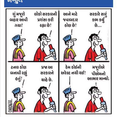
મંજુલ