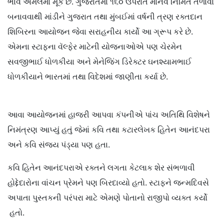
ભાવે અમલમાં મૂકે છે. ગુજરાતમાં ૧૬૦ ઉપરાંત માનવ નિર્મિત તળાવો
બનાવવાથી માંડીને ગુજરાત તથા મુંબઈમાં વર્ષની ત્રણ રક્તદાન
શિબિરના આયોજન જેવા સરાહનીય કાર્યો આ ગ્રૂપ કરે છે.
એમના સ્ટાફના વૅલ્ફેર માટેની યોજનાઓએ પણ ચેરમેન
સવજીભાઈ ધોળકીયા અને મેનેજિંગ ડિરેક્ટર ઘનશ્યામભાઈ
ધોળકીયાને ભારતમાં તથા વિદેશમાં જાણીતા કર્યા છે.
આવા આયોજનમાં હાજરી આપવા કંપનીએ પાંચ અતિથિ વિશેષને
નિમંત્રણ આપ્યું હતું જેમાં કવિ તથા કટારલેખક હિતેન આનંદપરા
અને કવિ સંજય પંડ્યા પણ હતા.
કવિ હિતેન આનંદપરાએ રક્તને લગતા કેટલાક શેર સંભળાવી
હોદ્દેદારોના વાંચન પ્રેમને પણ બિરદાવ્યો હતો. સ્ટાફને જન્મદિવસે
અપાતા પુસ્તકની પરંપરા માટે એમણે પોતાનો રાજીપો વ્યક્ત કર્યો
હતો.