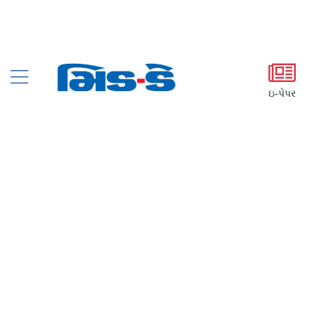
ઇ-પેપર