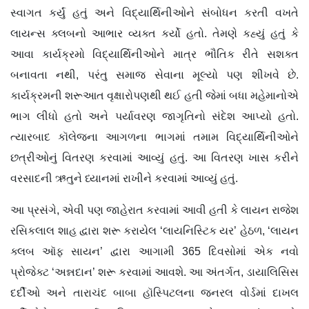
સ્વાગત કર્યું હતું અને વિદ્યાર્થિનીઓને સંબોધન કરતી વખતે
લાયન્સ ક્લબનો આભાર વ્યક્ત કર્યો હતો. તેમણે કહ્યું હતું કે
આવા કાર્યક્રમો વિદ્યાર્થિનીઓને માત્ર ભૌતિક રીતે સશક્ત
બનાવતા નથી, પરંતુ સમાજ સેવાના મૂલ્યો પણ શીખવે છે.
કાર્યક્રમની શરૂઆત વૃક્ષારોપણથી થઈ હતી જેમાં બધા મહેમાનોએ
ભાગ લીધો હતો અને પર્યાવરણ જાગૃતિનો સંદેશ આપ્યો હતો.
ત્યારબાદ કૉલેજના આગળના ભાગમાં તમામ વિદ્યાર્થિનીઓને
છત્રીઓનું વિતરણ કરવામાં આવ્યું હતું. આ વિતરણ ખાસ કરીને
વરસાદની ઋતુને ધ્યાનમાં રાખીને કરવામાં આવ્યું હતું.
આ પ્રસંગે, એવી પણ જાહેરાત કરવામાં આવી હતી કે લાયન રાજેશ
રસિકલાલ શાહ દ્વારા શરૂ કરાયેલ ‘લાયનિસ્ટિક યર’ હેઠળ, ‘લાયન
ક્લબ ઑફ સાયન’ દ્વારા આગામી 365 દિવસોમાં એક નવો
પ્રોજેક્ટ ‘અન્નદાન’ શરૂ કરવામાં આવશે. આ અંતર્ગત, ડાયાલિસિસ
દર્દીઓ અને તારાચંદ બાબા હૉસ્પિટલના જનરલ વોર્ડમાં દાખલ