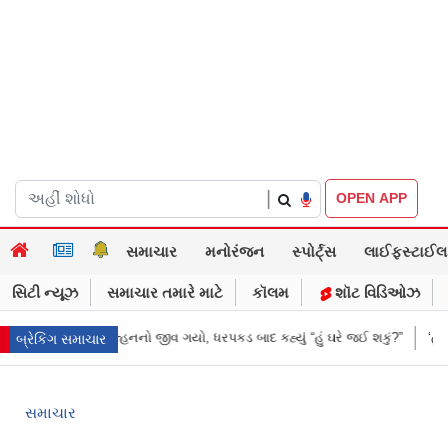
|
OPEN APP
સમાચાર
મનોરંજન
સ્પોર્ટ્સ
લાઈફસ્ટાઈલ
સિટી ન્યૂઝ
સમાચાર તમારે માટે
કૉલમ
શૉટ વિડિઓઝ
રે જ દુલ્હનનો જીવ ગયો, ધરપકડ બાદ કહ્યું “હું ઘરે જઈ શકું?”
‘હું બાબા બાગેશ્વર
બ્રેકિંગ સમાચાર
સમાચાર