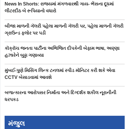
News In Shorts: રાજ્યમાં મંગળવારથી ગાય- ભેંસના દૂધમાં
લીટરદીઠ બે રૂપિયાનો વધારો
બીજા માળની ગૅલરી પહેલા માળની ગૅલરી પર, પહેલા માળની ગૅલરી
ગ્રાઉન્ડ ફ્લોર પર પડી
કૉક્રૉચ જનતા પાર્ટીના અભિજિત દીપકેની બેફામ ભાષા, અણ્ણા
હઝારેને બુઢ્ઢા ગણાવ્યા
મુંબઈ-પુણે મિસિંગ લિન્ક ટનલમાં સ્પીડ મૉનિટર કરી શકે એવા
CCTV બેસાડવામાં આવશે
બળાત્કારના આરોપસર નિર્માતા અને દિગ્દર્શક શકીલ નૂરાનીની
ધરપકડ
મંજુલ