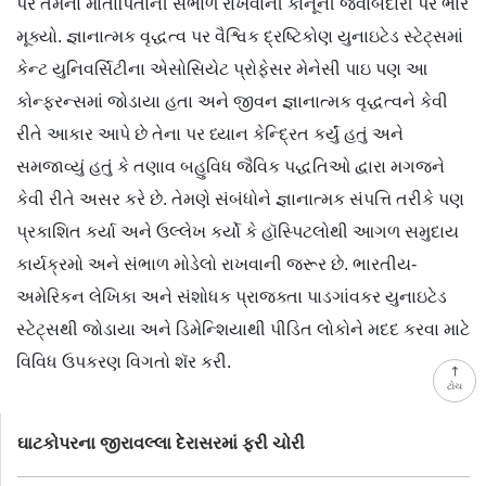
પર તેમના માતાપિતાની સંભાળ રાખવાની કાનૂની જવાબદારી પર ભાર
મૂક્યો. જ્ઞાનાત્મક વૃદ્ધત્વ પર વૈશ્વિક દ્રષ્ટિકોણ યુનાઇટેડ સ્ટેટ્સમાં
કેન્ટ યુનિવર્સિટીના એસોસિયેટ પ્રોફેસર મેનેસી પાઇ પણ આ
કોન્ફરન્સમાં જોડાયા હતા અને જીવન જ્ઞાનાત્મક વૃદ્ધત્વને કેવી
રીતે આકાર આપે છે તેના પર ધ્યાન કેન્દ્રિત કર્યું હતું અને
સમજાવ્યું હતું કે તણાવ બહુવિધ જૈવિક પદ્ધતિઓ દ્વારા મગજને
કેવી રીતે અસર કરે છે. તેમણે સંબંધોને જ્ઞાનાત્મક સંપત્તિ તરીકે પણ
પ્રકાશિત કર્યા અને ઉલ્લેખ કર્યો કે હૉસ્પિટલોથી આગળ સમુદાય
કાર્યક્રમો અને સંભાળ મોડેલો રાખવાની જરૂર છે. ભારતીય-
અમેરિકન લેખિકા અને સંશોધક પ્રાજક્તા પાડગાંવકર યુનાઇટેડ
સ્ટેટ્સથી જોડાયા અને ડિમેન્શિયાથી પીડિત લોકોને મદદ કરવા માટે
વિવિધ ઉપકરણ વિગતો શૅર કરી.
ટોચ
ઘાટકોપરના જીરાવલ્લા દેરાસરમાં ફરી ચોરી