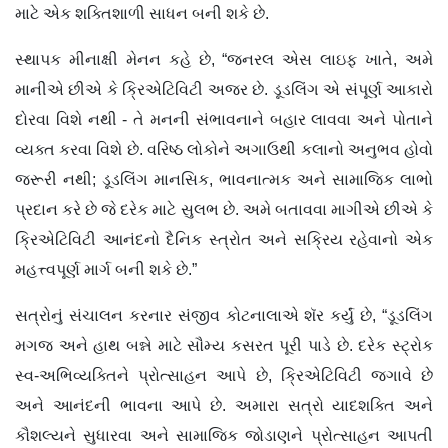
માટે એક શક્તિશાળી સાધન બની શકે છે.
સ્થાપક મીનાક્ષી મેનન કહે છે, “જનરલ એસ લાઇફ ખાતે, અમે
માનીએ છીએ કે ક્રિએટિવિટી અજર છે. ડૂડલિંગ એ સંપૂર્ણ આકારો
દોરવા વિશે નથી - તે મનની સંભાવનાને બહાર લાવવા અને પોતાને
વ્યક્ત કરવા વિશે છે. વરિષ્ઠ લોકોને અગાઉથી કલાનો અનુભવ હોવો
જરૂરી નથી; ડૂડલિંગ માનસિક, ભાવનાત્મક અને સામાજિક લાભો
પ્રદાન કરે છે જે દરેક માટે સુલભ છે. અમે બતાવવા માગીએ છીએ કે
ક્રિએટિવિટી આનંદનો દૈનિક સ્ત્રોત અને સક્રિય રહેવાનો એક
મહત્ત્વપૂર્ણ માર્ગ બની શકે છે.”
સત્રોનું સંચાલન કરનાર સંજીવ કોટનાલાએ શૅર કર્યું છે, “ડૂડલિંગ
મગજ અને હાથ બન્ને માટે સૌમ્ય કસરત પૂરી પાડે છે. દરેક સ્ટ્રોક
સ્વ-અભિવ્યક્તિને પ્રોત્સાહન આપે છે, ક્રિએટિવિટી જગાવે છે
અને આનંદની ભાવના આપે છે. અમારા સત્રો યાદશક્તિ અને
કૌશલ્યને સુધારવા અને સામાજિક જોડાણને પ્રોત્સાહન આપતી