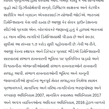
વિવિધ પ્રવૃત્તિઓ હાથ ધરવામાં આવે. તેમણે કહ્યું કે આ શાળાઓમાં
વૃદ્ધો માટે ફિઝીયોથેરાપી સત્રો, ડિજિટલ સાક્ષરતા અને કેટલીક
શારીરિક અને બ્રાઇન એક્સરસાઈઝ યોજવી જોઈએ. ભારતમાં
ડિમેન્શિયાના કેસ વધી રહ્યા છે આજી કેર સેવક ફાઉન્ડેશનના
સીઈઓ પ્રકાશ એન. બોરગાંવકરે જણાવ્યું હતું કે હાલમાં ભારતમાં
૮૮ લાખ વરિષ્ઠ નાગરિકો ડિમેન્શિયાથી પીડાય છે અને ૨૦૩૬
સુધીમાં આ સંખ્યા ૧.૭ કરોડ સુધી પહોંચવાની છે. તેવી જ રીતે,
આજી કેરના સ્થાપક અને ડિરેક્ટર પ્રસાદ ભીડેએ ડિમેન્શિયાની
સારવારમાં સંભાળ રાખનારની ભૂમિકા પર પ્રતિબિંબ પાડ્યો અને
વિશ્વસનીય એજન્સીઓમાંથી સંભાળ રાખનારાઓને રાખવાની
સલાહ આપી. સંભાળ રાખનારાઓની ભૂમિકા અને કાનૂની
જવાબદારીઓ મુંબઈના ભૂતપૂર્વ મેયર સલાહકાર નિર્મલા સામંત
પ્રભાવલકરે, માતાપિતા અને વરિષ્ઠ નાગરિકોના ભરણપોષણ અને
કલ્યાણ અધિનિયમ 2007, માનસિક સ્વાસ્થ્ય અધિનિયમ 2017
અને અપંગ વ્યક્તિઓના અધિકાર અધિનિયમ, 2016 હેઠળ બાળકો