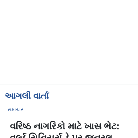
આગલી વાર્તા
સમાચાર
વરિષ્ઠ નાગરિકો માટે ખાસ ભેટ:
વર્લ્ડ સિનિયર્સ ડે પર જનરલ