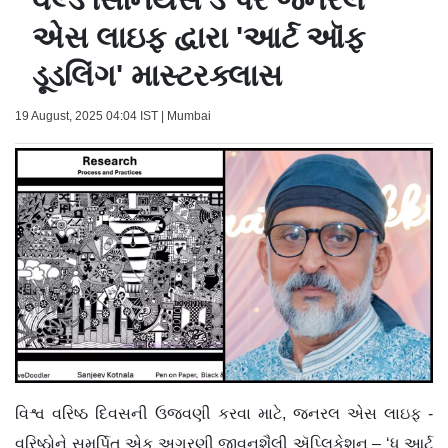
એસ લાઇફ દ્વારા 'આર્ટ ઑફ
ડૂડલિંગ' માસ્ટરક્લાસ
19 August, 2025 04:04 IST | Mumbai
વિશ્વ વરિષ્ઠ દિવસની ઉજવણી કરવા માટે, જનરલ એસ લાઇફ -
વરિષ્ઠોને સમર્પિત એક અગ્રણી જીવનશૈલી ઍપ્લિકેશન – ‘ધ આર્ટ