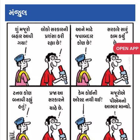
મંજુલ
OPEN APP