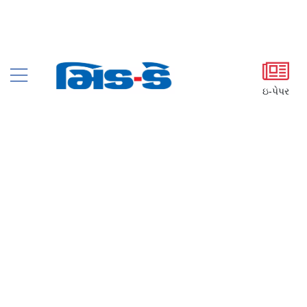
ઇ-પેપર