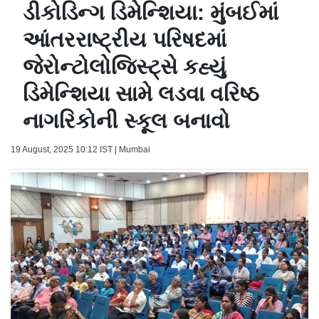
ડીકોડિન્ગ ડિમેન્શિયા: મુંબઈમાં
આંતરરાષ્ટ્રીય પરિષદમાં
જેરોન્ટોલોજિસ્ટ્સે કહ્યું
ડિમેન્શિયા સામે લડવા વરિષ્ઠ
નાગરિકોની સ્કૂલ બનાવો
19 August, 2025 10:12 IST | Mumbai