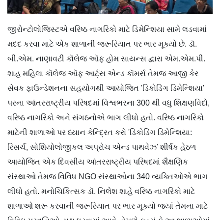
જીરોન્ટોલોજિસ્ટએ વરિષ્ઠ નાગરિકો માટે ડિમેન્શિયા સામે લડવામાં
મદદ કરવા માટે એક શાળાની જરૂરિયાત પર ભાર મૂક્યો છે. ડૉ.
બી.એમ. નાણાવટી કૉલેજ ઑફ હોમ સાયન્સ દ્વારા એમ.એમ.પી.
શાહ મહિલા કૉલેજ ઑફ આર્ટ્સ એન્ડ કૉમર્સ તેમજ આજી કેર
સેવક ફાઉન્ડેશનના સહયોગથી આયોજિત 'ડિકોડિંગ ડિમેન્શિયા'
પરના આંતરરાષ્ટ્રીય પરિષદમાં વિશ્વભરના 300 થી વધુ શિક્ષણવિદો,
વરિષ્ઠ નાગરિકો અને સંગઠનોએ ભાગ લીધો હતો. વરિષ્ઠ નાગરિકો
માટેની શાળાઓ પર ધ્યાન કેન્દ્રિત કરો 'ડિકોડિંગ ડિમેન્શિયા:
રિસર્ચ, સોશિયોલોજીકલ અપ્રોચ એન્ડ પાથવેઝ' શીર્ષક હેઠળ
આયોજિત એક દિવસીય આંતરરાષ્ટ્રીય પરિષદમાં શૈક્ષણિક
સંસ્થાઓ તેમજ વિવિધ NGO સંસ્થાઓના 340 વ્યક્તિઓએ ભાગ
લીધો હતો. મનોચિકિત્સક ડૉ. નિલેશ શાહે વરિષ્ઠ નાગરિકો માટે
શાળાઓ શરૂ કરવાની જરૂરિયાત પર ભાર મૂક્યો જ્યાં તેમના માટે