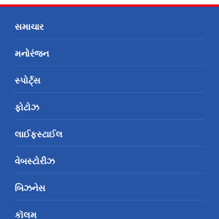
સમાચાર
મનોરંજન
સ્પોર્ટ્સ
ફોટોઝ
લાઈફસ્ટાઈલ
વેબસ્ટોરીઝ
બિઝનેસ
કૉલમ