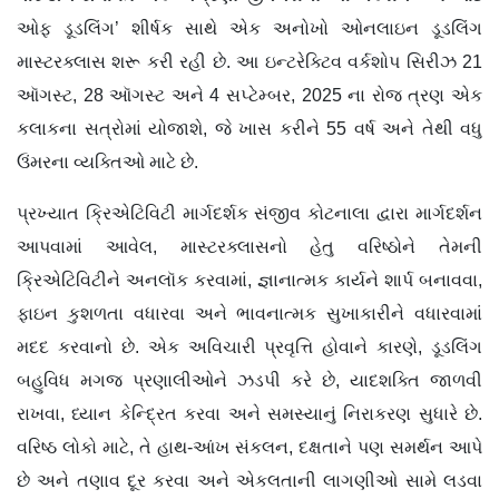
ઓફ ડૂડલિંગ’ શીર્ષક સાથે એક અનોખો ઓનલાઇન ડૂડલિંગ
માસ્ટરક્લાસ શરૂ કરી રહી છે. આ ઇન્ટરેક્ટિવ વર્કશોપ સિરીઝ 21
ઑગસ્ટ, 28 ઑગસ્ટ અને 4 સપ્ટેમ્બર, 2025 ના રોજ ત્રણ એક
કલાકના સત્રોમાં યોજાશે, જે ખાસ કરીને 55 વર્ષ અને તેથી વધુ
ઉંમરના વ્યક્તિઓ માટે છે.
પ્રખ્યાત ક્રિએટિવિટી માર્ગદર્શક સંજીવ કોટનાલા દ્વારા માર્ગદર્શન
આપવામાં આવેલ, માસ્ટરક્લાસનો હેતુ વરિષ્ઠોને તેમની
ક્રિએટિવિટીને અનલૉક કરવામાં, જ્ઞાનાત્મક કાર્યને શાર્પ બનાવવા,
ફાઇન કુશળતા વધારવા અને ભાવનાત્મક સુખાકારીને વધારવામાં
મદદ કરવાનો છે. એક અવિચારી પ્રવૃત્તિ હોવાને કારણે, ડૂડલિંગ
બહુવિધ મગજ પ્રણાલીઓને ઝડપી કરે છે, યાદશક્તિ જાળવી
રાખવા, ધ્યાન કેન્દ્રિત કરવા અને સમસ્યાનું નિરાકરણ સુધારે છે.
વરિષ્ઠ લોકો માટે, તે હાથ-આંખ સંકલન, દક્ષતાને પણ સમર્થન આપે
છે અને તણાવ દૂર કરવા અને એકલતાની લાગણીઓ સામે લડવા