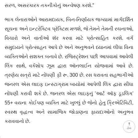
સરળ, અસરકારક તકનીકોનું અન્વેષણ કરશે.”
ભાગ લેનારાઓને આરામદાયક, બિન-નિર્ણાયક જગ્યામાં માર્ગદર્શિત
સૂચના અને ઇન્ટરેક્ટિવ પ્રૅક્ટિસ મળશે, જે તેમને તેમની રચનાઓ,
વિચારો અને વાર્તાઓ શૅર કરવા માટે પ્રોત્સાહિત કરશે. વર્ગ
સમુદાયને પ્રોત્સાહન આપે છે અને અનુભવને ધ્યાનમાં લીધા વિના
વ્યક્તિઓને સશક્ત બનાવે છે. રજિસ્ટ્રેશન પછી આપવામાં આવેલી
લિંક સાથે, વર્કશોપ ઝૂમ દ્વારા ઑનલાઈન યોજવામાં આવે છે.
ત્રણેય સત્રો માટે નોંધણી ફી રૂ. 300 છે. રસ ધરાવતા સહભાગીઓ
જનરલ એસ લાઇફ ઇન્સ્ટાગ્રામ બાયોમાં આપેલી લિંક દ્વારા સીધા
નોંધણી કરાવી શકે છે. જનરલ એસ લાઇફનું 'આર્ટ ઑફ ડૂડલિંગ'
55+ વયના કોઈપણ વ્યક્તિ માટે ખુલ્લું છે જેનો હેતુ ક્રિએટિવિટી,
સ્વસ્થ વૃદ્ધત્વ અને સામાજિક જોડાણના ફાયદાઓનો અનુભવ
કરાવવાનો છે.
ટોચ