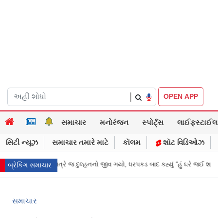
|
OPEN APP
સમાચાર
મનોરંજન
સ્પોર્ટ્સ
લાઈફસ્ટાઈલ
સિટી ન્યૂઝ
સમાચાર તમારે માટે
કૉલમ
શૉટ વિડિઓઝ
લગ્નની રાત્રે જ દુલ્હનનો જીવ ગયો, ધરપકડ બાદ કહ્યું “હું ઘરે જઈ શકું?”
‘હું બા
બ્રેકિંગ સમાચાર
સમાચાર