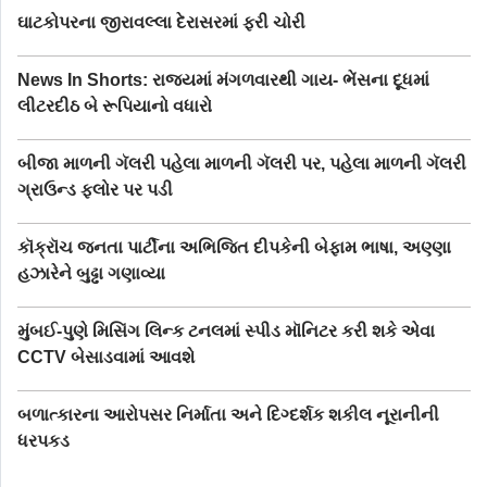
ઘાટકોપરના જીરાવલ્લા દેરાસરમાં ફરી ચોરી
News In Shorts: રાજ્યમાં મંગળવારથી ગાય- ભેંસના દૂધમાં
લીટરદીઠ બે રૂપિયાનો વધારો
બીજા માળની ગૅલરી પહેલા માળની ગૅલરી પર, પહેલા માળની ગૅલરી
ગ્રાઉન્ડ ફ્લોર પર પડી
કૉક્રૉચ જનતા પાર્ટીના અભિજિત દીપકેની બેફામ ભાષા, અણ્ણા
હઝારેને બુઢ્ઢા ગણાવ્યા
મુંબઈ-પુણે મિસિંગ લિન્ક ટનલમાં સ્પીડ મૉનિટર કરી શકે એવા
CCTV બેસાડવામાં આવશે
બળાત્કારના આરોપસર નિર્માતા અને દિગ્દર્શક શકીલ નૂરાનીની
ધરપકડ