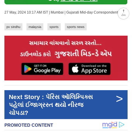
27 May, 2024 10:17 AM IST | Mumbai | Gujarati Mid-day Correspondent
ટોચ
pv sindhu
malaysia
sports
sports news
>
Next Story : પૅરિસ ઑલિમ્પિક્સ
પહેલાં ઈજાગ્રસ્ત થયો નીરજ
ચોપડા?