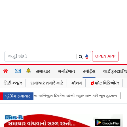
|
OPEN APP
સમાચાર
મનોરંજન
સ્પોર્ટ્સ
લાઈફસ્ટાઈલ
સિટી ન્યૂઝ
સમાચાર તમારે માટે
કૉલમ
શૉટ વિડિઓઝ
ઘરની બહાર શરૂ કરી ભૂખ હડતાળ
અભિજીત દિપકેએ CJPની નવી નીતિ જાહેર કરી, 
બ્રેકિંગ સમાચાર