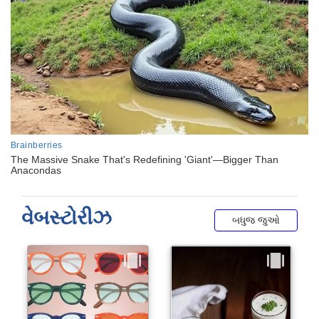
વેબસ્ટોરીઝ
બધુજ જુઓ