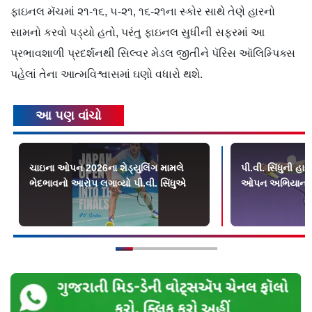
ફાઇનલ મૅચમાં ૨૧-૧૬, ૫-૨૧, ૧૬-૨૧ના સ્કોર સાથે તેણે હારનો
સામનો કરવો પડ્યો હતો, પરંતુ ફાઇનલ સુધીની સફરમાં આ
પ્રભાવશાળી પ્રદર્શનથી સિલ્વર મેડલ જીતીને પૅરિસ ઑલિમ્પિક્સ
પહેલાં તેના આત્મવિશ્વાસમાં ઘણો વધારો થશે.
આ પણ વાંચો
ચાઇના ઓપન 2026ના શેડ્યુલિંગ મામલે
પી.વી. સિંધુની હા
ભેદભાવનો આરોપ લગાવ્યો પી.વી. સિંધુએ
ઓપન અભિયાન સ