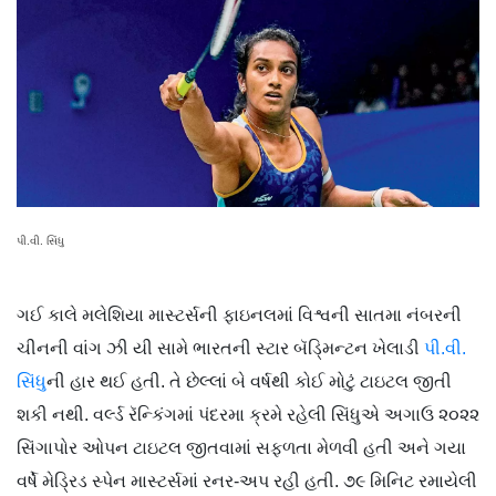
પી.વી. સિંધુ
ગઈ કાલે મલેશિયા માસ્ટર્સની ફાઇનલમાં વિશ્વની સાતમા નંબરની
ચીનની વાંગ ઝી યી સામે ભારતની સ્ટાર બૅડ્‍મિન્ટન ખેલાડી
પી.વી.
સિંધુ
ની હાર થઈ હતી. તે છેલ્લાં બે વર્ષથી કોઈ મોટું ટાઇટલ જીતી
શકી નથી. વર્લ્ડ રૅન્કિંગમાં પંદરમા ક્રમે રહેલી સિંધુએ અગાઉ ૨૦૨૨
સિંગાપોર ઓપન ટાઇટલ જીતવામાં સફળતા મેળવી હતી અને ગયા
વર્ષે મેડ્રિડ સ્પેન માસ્ટર્સમાં રનર-અપ રહી હતી. ૭૯ મિનિટ રમાયેલી