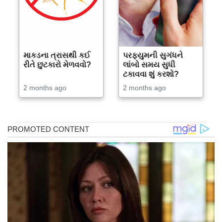
માકડના ત્રાસથી કઈ
પરફ્યુમની સુગંધને
રીતે છુટકારો મેળવવો?
લાંબો સમય સુધી
ટકાવવા શું કરશો?
2 months ago
2 months ago