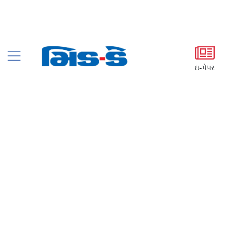
ઇ-પેપર