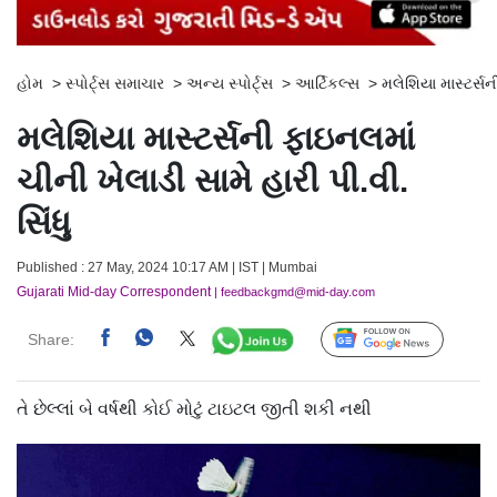
હોમ
>
સ્પોર્ટ્સ સમાચાર
>
અન્ય સ્પોર્ટ્સ
>
આર્ટિકલ્સ
>
મલેશિયા માસ્ટર્સન
મલેશિયા માસ્ટર્સની ફાઇનલમાં
ચીની ખેલાડી સામે હારી પી.વી.
સિંધુ
Published : 27 May, 2024 10:17 AM | IST | Mumbai
Gujarati Mid-day Correspondent
| feedbackgmd@mid-day.com
Share:
Follow Us
તે છેલ્લાં બે વર્ષથી કોઈ મોટું ટાઇટલ જીતી શકી નથી